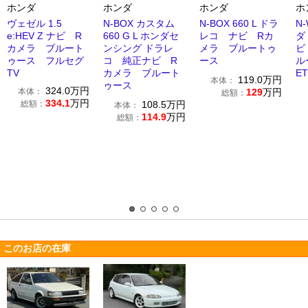
ホンダ
ホンダ
ホンダ
ホ
ヴェゼル 1.5
N-BOX カスタム
N-BOX 660 L ドラ
N-
e:HEV Z ナビ R
660 G L ホンダセ
レコ ナビ Rカ
ダ
カメラ ブルート
ンシング ドラレ
メラ ブルートゥ
ビ
ゥース フルセグ
コ 純正ナビ R
ース
ル
TV
カメラ ブルート
E
119.0
万円
本体：
ゥース
324.0
万円
本体：
129
万円
総額：
334.1
万円
総額：
108.5
万円
本体：
114.9
万円
総額：
このお店の在庫