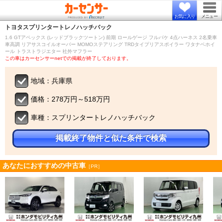
お気に入り
メニュー
トヨタ
スプリンタートレノハッチバック
1.6 GTアペックス (レッドブラックツートン) 前期 ロールゲージ フルバケ 4点ハーネス 2名乗車
車高調 リアサスコイルオーバー MOMOステアリング TRDタイプリアスポイラー ワタナベホイ
ール トラストラジエター 社外マフラー
この車はカーセンサーnetでの掲載が終了しております。
地域：兵庫県
価格：278万円～518万円
車種：スプリンタートレノハッチバック
掲載終了物件と似た条件で検索
あなたにおすすめの中古車
［PR］