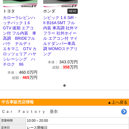
トヨタ
ホンダ
NEW!
カローラレビンハ
シビック 1.6 SiR・
ッチバック 1.6
II B16A 5MT フル
GTV 後期 エアコ
内装 車高調 社外マ
ン付 フル内装 車
フラー 社外ホイー
高調 BRIDEフル
ル エアコン付 マイ
バケ ナルディ
ルドダンパー車高
エキマニ GTV カ
調 MOMOステアリ
ロッツェリア ハヤ
ング
シレーシング ハ
343.0
万円
本体：
チロク 86
358
万円
総額：
460.0
万円
本体：
465
万円
総額：
中古車販売店情報
▲上へ戻る
Ｃａｒ Ｆａｃｔｏｒｙ 亜衣
10:00～20:00
営業時間
レース開催日
定休日