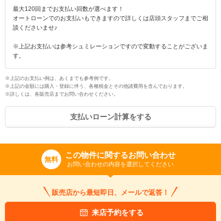
最大120回までお支払い回数が選べます！
オートローンでのお支払いもできますので詳しくは店頭スタッフまでご相
談くださいませ♪
※上記お支払いは参考シュミレーションですので変動することがございま
す。
※上記のお支払い例は、あくまでも参考例です。
※上記の金額には購入・登録に伴う、各種税金とその他諸費用を含んでおります。
※詳しくは、各販売店までお問い合わせください。
入力途中の情報を保存しますか？
支払いローン計算をする
※次回問い合わせをする際に自動入力されます
※保存された情報は
90
日で破棄されます
この物件に関するお問い合わせ
無料
いいえ
はい
お問い合わせの内容を選択してください
販売店から最短即日、メールで返答！
来店予約をする