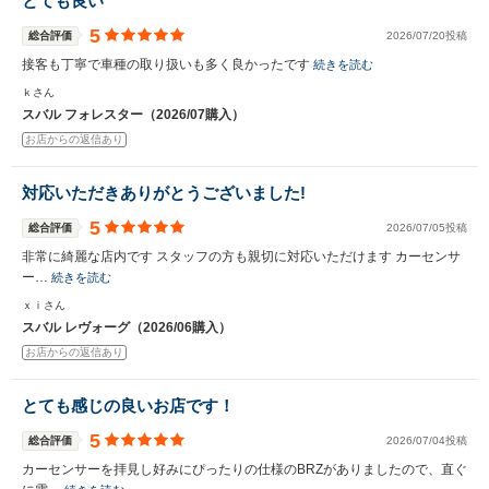
とても良い
5
総合評価
2026/07/20投稿
接客も丁寧で車種の取り扱いも多く良かったです
続きを読む
ｋさん
スバル フォレスター（2026/07購入）
お店からの返信あり
対応いただきありがとうございました!
5
総合評価
2026/07/05投稿
非常に綺麗な店内です スタッフの方も親切に対応いただけます カーセンサ
ー…
続きを読む
ｘｉさん
スバル レヴォーグ（2026/06購入）
お店からの返信あり
とても感じの良いお店です！
5
総合評価
2026/07/04投稿
カーセンサーを拝見し好みにぴったりの仕様のBRZがありましたので、直ぐ