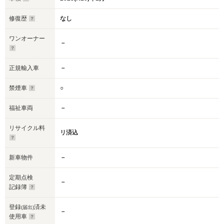
修復歴
なし
ワンオーナー
－
正規輸入車
－
禁煙車
○
福祉車両
－
リサイクル料
リ済込
新車物件
－
定期点検
－
記録簿
登録
済未
(届出)
－
使用車