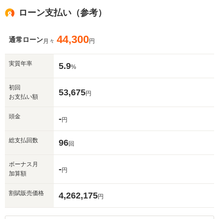
ローン支払い（参考）
44,300
通常ローン
月々
円
実質年率
5.9
%
初回
53,675
円
お支払い額
頭金
-
円
総支払回数
96
回
ボーナス月
-
円
加算額
割賦販売価格
4,262,175
円