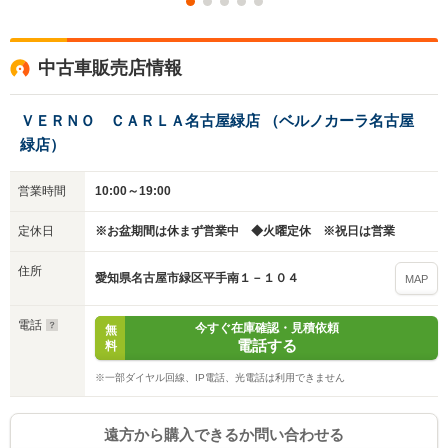
中古車販売店情報
ＶＥＲＮＯ ＣＡＲＬＡ名古屋緑店 （ベルノカーラ名古屋
緑店）
営業時間
10:00～19:00
定休日
※お盆期間は休まず営業中 ◆火曜定休 ※祝日は営業
住所
愛知県名古屋市緑区平手南１－１０４
MAP
電話
今すぐ在庫確認・見積依頼
無
電話する
料
※一部ダイヤル回線、IP電話、光電話は利用できません
遠方から購入できるか問い合わせる