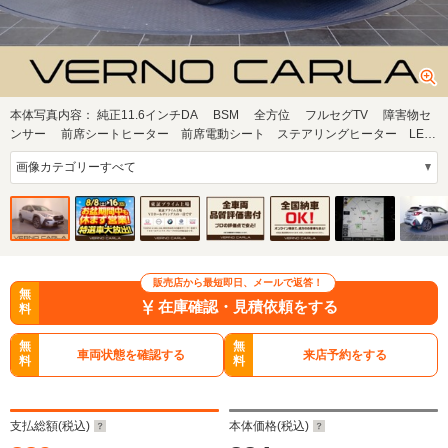
本体写真内容：
純正11.6インチDA BSM 全方位 フルセグTV 障害物セ
ンサー 前席シートヒーター 前席電動シート ステアリングヒーター LED
ライト ス…
販売店から最短即日、メールで返答！
無
在庫確認・見積依頼をする
料
無
無
車両状態を確認する
来店予約をする
料
料
支払総額(税込)
本体価格(税込)