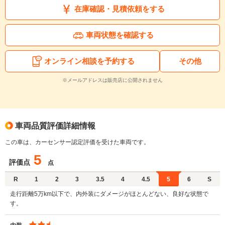
在庫確認・見積依頼をする
車両状態を確認する
オンライン相談を予約する
その他
※メールアドレスは販売店に公開されません
車両品質評価詳細情報
この車は、カーセンサー認定評価を受けた車両です。
5
評価点
点
R
1
2
3
3.5
4
4.5
5
6
S
走行距離5万km以下で、内外装にダメージがほとんどない、良好な状態で
す。