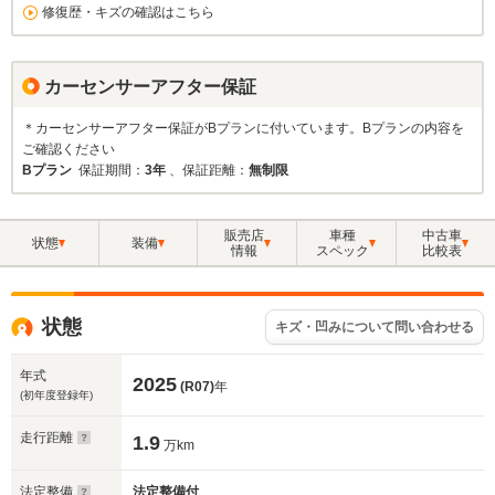
修復歴・キズの確認はこちら
カーセンサーアフター保証
＊カーセンサーアフター保証がBプランに付いています。Bプランの内容を
ご確認ください
Bプラン
保証期間：
3年
、保証距離：
無制限
販売店
車種
中古車
状態
装備
情報
スペック
比較表
状態
キズ・凹みについて問い合わせる
年式
2025
(R07)
年
(初年度登録年)
走行距離
1.9
万km
法定整備
法定整備付