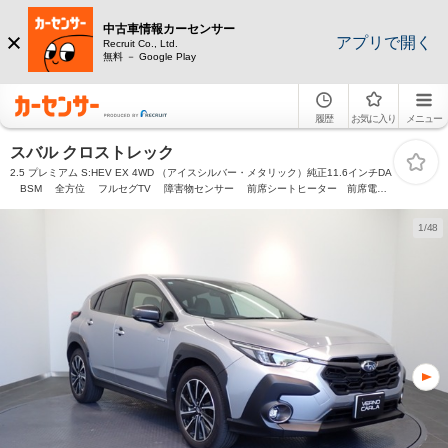
中古車情報カーセンサー
アプリで開く
Recruit Co., Ltd.
無料 － Google Play
履歴
お気に入り
メニュー
スバル クロストレック
2.5 プレミアム S:HEV EX 4WD （アイスシルバー・メタリック）純正11.6インチDA
BSM 全方位 フルセグTV 障害物センサー 前席シートヒーター 前席電動
シート ステアリングヒーター LEDライト スマートキー 純正AW
Bluetooth ETC
1/48