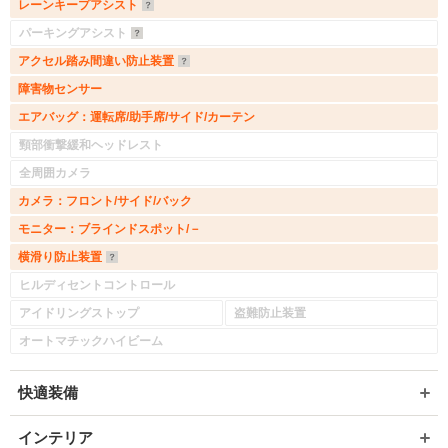
レーンキープアシスト
パーキングアシスト
アクセル踏み間違い防止装置
障害物センサー
エアバッグ：運転席/助手席/サイド/カーテン
頸部衝撃緩和ヘッドレスト
全周囲カメラ
カメラ：フロント/サイド/バック
モニター：ブラインドスポット/－
横滑り防止装置
ヒルディセントコントロール
アイドリングストップ
盗難防止装置
オートマチックハイビーム
快適装備
インテリア