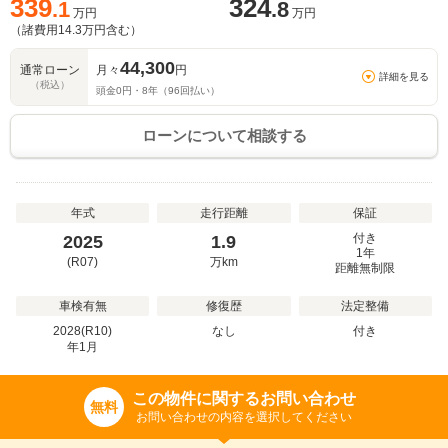
339
324
.1
.8
万円
万円
（諸費用
14.3
万円含む）
44,300
通常ローン
月々
円
詳細を見る
（税込）
頭金
0
円・
8
年（
96
回払い）
ローンについて相談する
年式
走行距離
保証
付き
2025
1.9
1年
(R07)
万
km
距離無制限
車検有無
修復歴
法定整備
2028(R10)
なし
付き
年
1
月
この物件に関するお問い合わせ
無料
お問い合わせの内容を選択してください