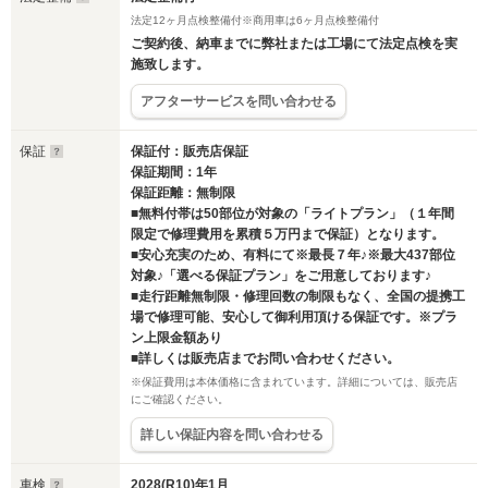
法定12ヶ月点検整備付※商用車は6ヶ月点検整備付
ご契約後、納車までに弊社または工場にて法定点検を実
施致します。
アフターサービスを問い合わせる
保証
保証付：販売店保証
保証期間：1年
保証距離：無制限
■無料付帯は50部位が対象の「ライトプラン」（１年間
限定で修理費用を累積５万円まで保証）となります。
■安心充実のため、有料にて※最長７年♪※最大437部位
対象♪「選べる保証プラン」をご用意しております♪
■走行距離無制限・修理回数の制限もなく、全国の提携工
場で修理可能、安心して御利用頂ける保証です。※プラ
ン上限金額あり
■詳しくは販売店までお問い合わせください。
※保証費用は本体価格に含まれています。詳細については、販売店
にご確認ください。
詳しい保証内容を問い合わせる
車検
2028(R10)年1月