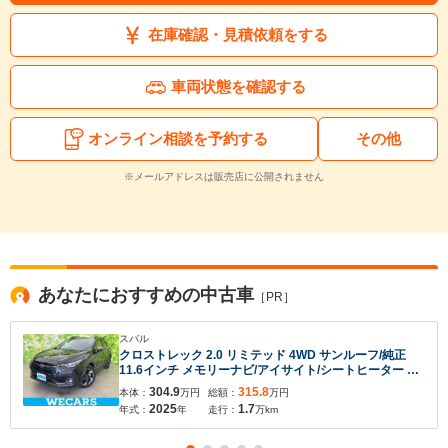
在庫確認・見積依頼をする
車両状態を確認する
オンライン相談を予約する
その他
※メールアドレスは販売店に公開されません
あなたにおすすめの中古車
［PR］
スバル
クロストレック 2.0 リミテッド 4WD サンルーフ/純正
11.6インチ メモリーナビ/アイサイト/シートヒーター 前
席/パノラミックビューモニター/車線逸脱防止支援システ
304.9
315.8
本体：
万円
総額：
万円
ム/シート フルレザー/電動バックドア
2025
1.7
年式：
年
走行：
万km