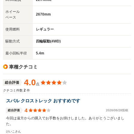
ホイール
2670mm
ベース
使用燃料
レギュラー
駆動方式
四輪駆動(4WD)
最小回転半径
5.4m
車種クチコミ
4.0
総合評価
点
2
クチコミ件数
件
スバル クロストレック おすすめです
4
総合評価
2026/06/28投稿
今回は遠方からの購入でお手数をお掛けしました。ありがとうございまし
た。
けいこさん