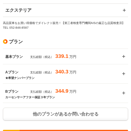
エクステリア
高品質車をお買い得価格でダイレクト販売！【第三者検査専門機関AISの厳正な品質検査済】
TEL 052-846-8587
プラン
339.1
万円
基本プラン
支払総額（税込）
340.3
万円
Aプラン
支払総額（税込）
★希望ナンバープラン
344.9
万円
Bプラン
支払総額（税込）
カーセンサーアフター保証３年プラン
他のプランがあるか問い合わせる