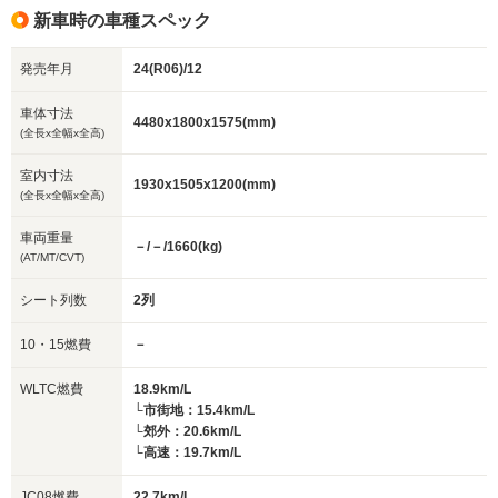
新車時の車種スペック
発売年月
24(R06)/12
車体寸法
4480x1800x1575(mm)
(全長x全幅x全高)
室内寸法
1930x1505x1200(mm)
(全長x全幅x全高)
車両重量
－/－/1660(kg)
(AT/MT/CVT)
シート列数
2列
10・15燃費
－
WLTC燃費
18.9km/L
└市街地：15.4km/L
└郊外：20.6km/L
└高速：19.7km/L
JC08燃費
22.7km/L