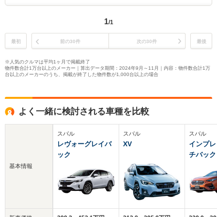
1
/1
最初
前の30件
次の30件
最後
※人気のクルマは平均1ヶ月で掲載終了
物件数合計1万台以上のメーカー｜算出データ期間：2024年9月～11月｜内容：物件数合計1万
台以上のメーカーのうち、掲載が終了した物件数が1,000台以上の場合
よく一緒に検討される車種を比較
スバル
スバル
スバル
レヴォーグレイバ
XV
インプレ
ック
チバック
基本情報