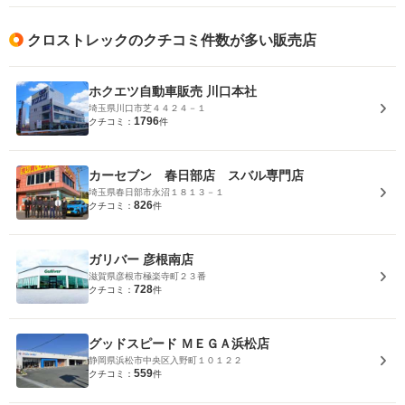
クロストレックのクチコミ件数が多い販売店
ホクエツ自動車販売 川口本社
埼玉県川口市芝４４２４－１
1796
クチコミ：
件
カーセブン 春日部店 スバル専門店
埼玉県春日部市永沼１８１３－１
826
クチコミ：
件
ガリバー 彦根南店
滋賀県彦根市極楽寺町２３番
728
クチコミ：
件
グッドスピード ＭＥＧＡ浜松店
静岡県浜松市中央区入野町１０１２２
559
クチコミ：
件