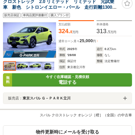
クロストレック 2.0 リミテッド リミテッド 元試乗
車 新色 シトロンイエロー・パール 走行距離1300キ
ロ e-BOXER ETC2.0 前後ドライブレコーダー 純正
販売店保証
車両品質評価書付
購入プラン付
オールシーズンタイヤ 最低地上高20センチ 18インチ
アルミホイール
支払総額
本体価格
324.
313.
8
5
万円
万円
25,000
通常ローン
月々
円
年式
2025
年
走行
0.2
万km
車検
'28/08
修復
なし
保証
保証付
整備
法定整備付
住所
東京都立川市
今すぐ在庫確認・見積依頼
無
電話する
料
販売店：
東京スバル Ｇ－ＰＡＲＫ立川
スバル クロストレック オレンジ［橙］（全国）の中古車
物件更新時にメールを受け取る