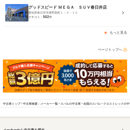
グッドスピード ＭＥＧＡ ＳＵＶ春日井店
愛知県春日井市東野新町１－４－１０
502
クチコミ：
件
もっと見る
ページトップへ
中古車トップ
中古車検索：メーカー一覧
スバルの中古車
全国のスバル
クロストレックの中