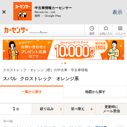
中古車情報カーセンサー
表示
Recruit Co., Ltd.
無料 － Google Play
履歴
お気に入り
メニュー
クロストレック・オレンジ［橙］の中古車・中古車情報
スバル クロストレック オレンジ系
一覧から探す
地図から探す
更新時に
1
絞り込み
並べ替え
台
メール受信
スバル