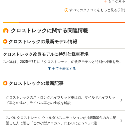
もっと見る
すべてのクチコミをもっと見る(2件)
クロストレックに関する関連情報
クロストレックの最新モデル情報
クロストレック改良モデルに特別仕様車登場
スバルは、2025年7月に「クロストレック」の改良モデルと特別仕様車を発表した。この一部改良では、ボディカラーの見直しが行われ、「サンドデューン・パール」と「シトロンイエロー・パール」が新たに追加された。運転支援機能では、「ドライバー異常時対応システム」と「ドライバーモニタリングシステム」が連携を強化し、ドライバーの長時間のわき見や居眠りに対応する機能が導入された。さらに、特別仕様車「リミテッド スタイル エディション」が新たに設定された。ブラック基調のデザインにイエローのアクセントが施され、落ち着きの中にも遊び心を感じさせる仕上がりとなっている。（2025.7）
全てを表示する
クロストレックの最新記事
クロストレックのストロングハイブリッド車は◎。マイルドハイブリッ
ド車との違い、ライバル車との比較を解説
スバル クロストレック ウィルダネスエディションが抽選500台のみに絶
望した人に贈る「この小型クロカン、代わりにどう？」3選