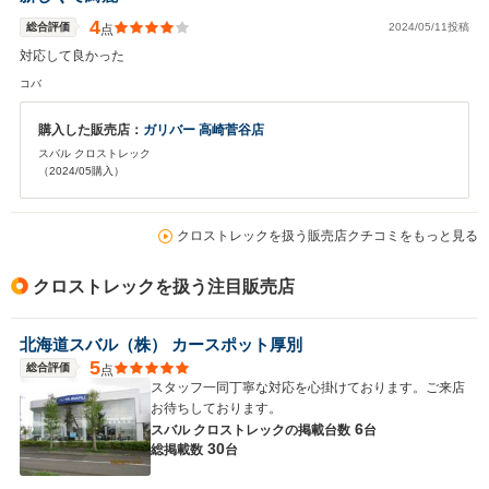
4
総合評価
2024/05/11投稿
点
対応して良かった
コバ
購入した販売店：
ガリバー 高崎菅谷店
スバル クロストレック
（2024/05購入）
クロストレックを扱う販売店クチコミをもっと見る
クロストレックを扱う注目販売店
北海道スバル（株） カースポット厚別
5
総合評価
点
スタッフ一同丁寧な対応を心掛けております。ご来店
お待ちしております。
6
スバル クロストレックの
掲載台数
台
30
総掲載数
台