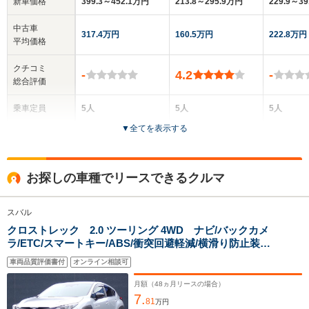
新車価格
399.3～452.1万円
213.8～295.9万円
229.9～3
中古車
317.4万円
160.5万円
222.8万円
平均価格
クチコミ
-
4.2
-
総合評価
乗車定員
5人
5人
5人
▼
全てを表示する
ドア数
5ドア
5ドア
5ドア
全高
全高
全高
お探しの車種でリースできるクルマ
1.55m～1.57m
1.55m～1.58m
1.45m
スバル
クロストレック 2.0 ツーリング 4WD ナビ/バックカメ
全幅
全幅
全
サイズ
ラ/ETC/スマートキー/ABS/衝突回避軽減/横滑り防止装
1.82m
1.8m
1.
全長
全長
(全長x全幅x全高)
置/PS/PW
4.74m～4.77m
4.47m～4.49m
4.
車両品質評価書付
オンライン相談可
月額（
48
ヵ月リースの場合）
7.
81
万円