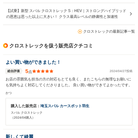
【試乗】新型 スバル クロストレック S：HEV｜ストロングハイブリッド
の恩恵は思った以上に大きい！ クラス最高レベルの静粛性と加速性
クロストレックの最新記事一覧
クロストレックを扱う販売店クチコミ
よい買い物ができました！
5
総合評価
2024/04/27投稿
点
お店の雰囲気も担当の方の対応もとても良く、またこちらの無理なお願いに
も気持ちよく対応してくださりました。 良い買い物ができてよかったです。
かつ
購入した販売店：
埼玉スバル カースポット羽生
スバル クロストレック
（2024/04購入）
新しくて綺麗