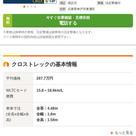
保証
保証付
整備
法定整備付
住所
兵庫県神戸市東灘区
今すぐ在庫確認・見積依頼
無
電話する
料
※車検は納車時の車検、法定整備は納車時の法定整備となります。
リース期間中の契約内容は詳細画面を参照下さい。
クロストレックの基本情報
平均価格
287.7万円
WLTCモード
15.8～18.9km/L
燃費
車体寸法
全長：4.48m
(全長x全幅x全
全幅：1.8m
高)
全高：1.58m
もっと見る