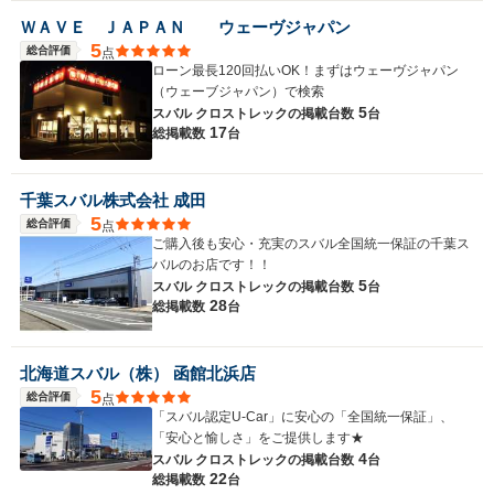
ＷＡＶＥ ＪＡＰＡＮ ウェーヴジャパン
5
総合評価
点
ローン最長120回払いOK！まずはウェーヴジャパン
（ウェーブジャパン）で検索
5
スバル クロストレックの
掲載台数
台
17
総掲載数
台
千葉スバル株式会社 成田
5
総合評価
点
ご購入後も安心・充実のスバル全国統一保証の千葉ス
バルのお店です！！
5
スバル クロストレックの
掲載台数
台
28
総掲載数
台
北海道スバル（株） 函館北浜店
5
総合評価
点
「スバル認定U-Car」に安心の「全国統一保証」、
「安心と愉しさ」をご提供します★
4
スバル クロストレックの
掲載台数
台
22
総掲載数
台