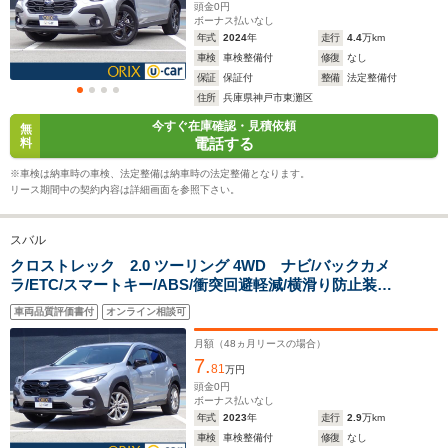
ホイールベース
ホイールベース
ホイー
頭金
0
円
-m
-m
ボーナス払いなし
年式
2024
年
走行
4.4
万km
車検
車検整備付
修復
なし
13.6～19.0km/L
13.3～15.0km/L
13.6～16.
保証
保証付
整備
法定整備付
└市街地:10.0～
└市街地:9.6～
└市街地:9
住所
兵庫県神戸市東灘区
15.8km/L
11.5km/L
13.4km/L
WLTCモード
今すぐ在庫確認・見積依頼
└郊外:14.5～
└郊外:13.9～
└郊外:14.
無
燃費
電話する
料
20.6km/L
15.5km/L
17.0km/L
└高速道路:15.3～
└高速道路:15.4～
└高速道路:
※車検は納車時の車検、法定整備は納車時の法定整備となります。
19.7km/L
16.8km/L
18.2km/L
リース期間中の契約内容は詳細画面を参照下さい。
排気量
1795～2498cc
1599～1995cc
1995cc
スバル
駆動方式
4WD
4WD
FF、4WD
クロストレック 2.0 ツーリング 4WD ナビ/バックカメ
ラ/ETC/スマートキー/ABS/衝突回避軽減/横滑り防止装
置/PS/PW
車両品質評価書付
オンライン相談可
月額（
48
ヵ月リースの場合）
7.
81
万円
頭金
0
円
ボーナス払いなし
年式
2023
年
走行
2.9
万km
車検
車検整備付
修復
なし