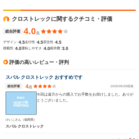
クロストレックに関するクチコミ・評価
4.0
総合評価
点
4.5
4.5
4.5
デザイン :
走行性 :
居住性 :
4.0
4.0
3.0
積載性 :
運転しやすさ :
維持費 :
評価の高いレビュー・評判
スバル クロストレック おすすめです
4
総合評価
2026/06/28投稿
点
今回は遠方からの購入でお手数をお掛けしました。ありが
とうございました。
けいこさん
（福岡県）
スバル クロストレック