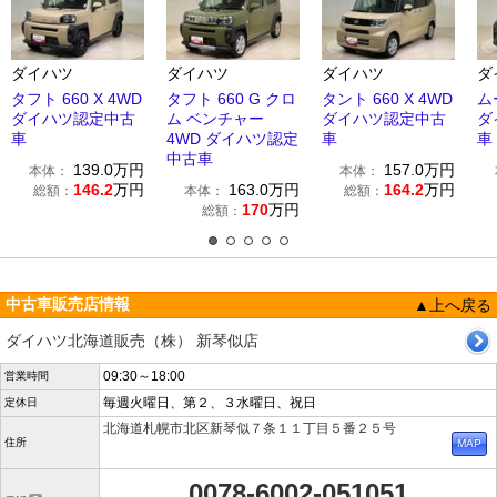
ダイハツ
ダイハツ
ダイハツ
ダ
タフト 660 X 4WD
タフト 660 G クロ
タント 660 X 4WD
ム
ダイハツ認定中古
ム ベンチャー
ダイハツ認定中古
ダ
車
4WD ダイハツ認定
車
車
中古車
139.0
万円
157.0
万円
本体：
本体：
146.2
万円
163.0
万円
164.2
万円
総額：
本体：
総額：
170
万円
総額：
中古車販売店情報
▲上へ戻る
ダイハツ北海道販売（株） 新琴似店
09:30～18:00
営業時間
毎週火曜日、第２、３水曜日、祝日
定休日
北海道札幌市北区新琴似７条１１丁目５番２５号
住所
0078-6002-051051