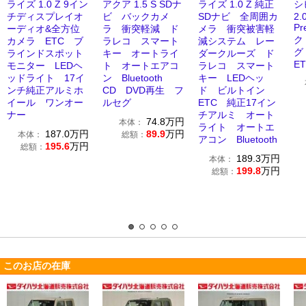
ライズ 1.0 Z 9イン
アクア 1.5 S SDナ
ライズ 1.0 Z 純正
シ
チディスプレイオ
ビ バックカメ
SDナビ 全周囲カ
2.
P
ーディオ&全方位
ラ 衝突軽減 ド
メラ 衝突被害軽
ク
カメラ ETC ブ
ラレコ スマート
減システム レー
グ
ラインドスポット
キー オートライ
ダークルーズ ド
E
モニター LEDヘ
ト オートエアコ
ラレコ スマート
ッドライト 17イ
ン Bluetooth
キー LEDヘッ
ンチ純正アルミホ
CD DVD再生 フ
ド ビルトイン
イール ワンオー
ルセグ
ETC 純正17イン
ナー
チアルミ オート
74.8
万円
本体：
ライト オートエ
187.0
万円
89.9
万円
本体：
総額：
アコン Bluetooth
195.6
万円
総額：
189.3
万円
本体：
199.8
万円
総額：
このお店の在庫