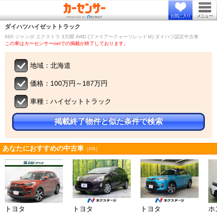
お気に入り
メニュー
ダイハツ
ハイゼットトラック
660 ジャンボ エクストラ 3方開 4WD (ファイアークォーツレッドＭ) ダイハツ認定中古車
この車はカーセンサーnetでの掲載が終了しております。
地域：北海道
価格：100万円～187万円
車種：ハイゼットトラック
掲載終了物件と似た条件で検索
あなたにおすすめの中古車
［PR］
トヨタ
トヨタ
トヨタ
ホ