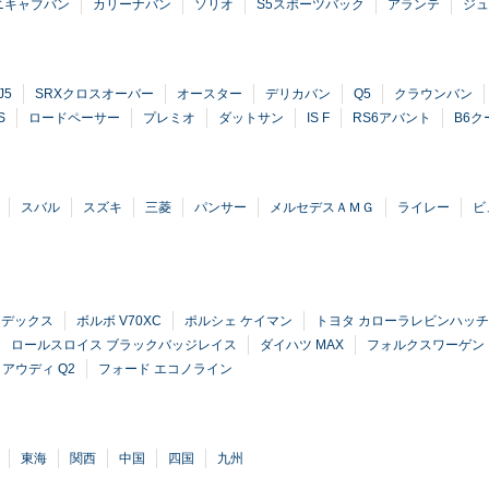
ニキャブバン
カリーナバン
ソリオ
S5スポーツバック
アランテ
ジュ
J5
SRXクロスオーバー
オースター
デリカバン
Q5
クラウンバン
S
ロードペーサー
プレミオ
ダットサン
IS F
RS6アバント
B6ク
スバル
スズキ
三菱
パンサー
メルセデスＡＭＧ
ライレー
ビ
 デックス
ボルボ V70XC
ポルシェ ケイマン
トヨタ カローラレビンハッ
ロールスロイス ブラックバッジレイス
ダイハツ MAX
フォルクスワーゲン
アウディ Q2
フォード エコノライン
東海
関西
中国
四国
九州