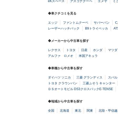
eKスペース
アスコナクーペ
エメヤ
ミ
◆車クチコミを見る
エッジ
ファントムクーペ
サバーバン
C
レーザーハッチバック
B9トライベッカ
AT
◆メーカーから中古車を探す
レクサス
トヨタ
日産
ホンダ
マツダ
アルファ ロメオ
米国アキュラ
◆車種から中古車を探す
ダイハツ ソニカ
三菱 グランディス
スバル
トヨタ クラウンバン
三菱ふそう キャンター
ＤＳオートモビル DS3クロスバックE-TENSE
◆地域から中古車を探す
全国
北海道
東北
関東
北陸・甲信越