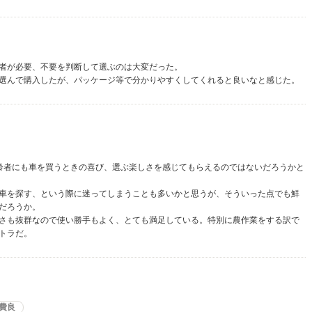
者が必要、不要を判断して選ぶのは大変だった。
選んで購入したが、パッケージ等で分かりやすくしてくれると良いなと感じた。
齢者にも車を買うときの喜び、選ぶ楽しさを感じてもらえるのではないだろうかと
車を探す、という際に迷ってしまうことも多いかと思うが、そういった点でも鮮
だろうか。
さも抜群なので使い勝手もよく、とても満足している。特別に農作業をする訳で
トラだ。
費良