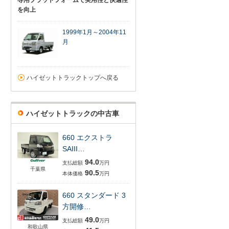
専用プラットフォームで実用性と快適性
を向上
1999年1月～2004年11
月
ハイゼットトラックトップへ戻る
ハイゼットトラックの中古車
660 エクストラ
SAIII…
94.0
支払総額
万円
千葉県
90.5
本体価格
万円
660 スタンダード 3
方開修…
49.0
支払総額
万円
和歌山県