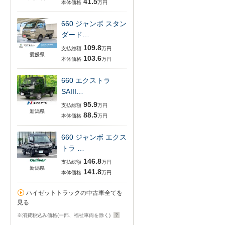
41.5
本体価格
万円
660 ジャンボ スタン
ダード…
109.8
支払総額
万円
愛媛県
103.6
本体価格
万円
660 エクストラ
SAIII…
95.9
支払総額
万円
新潟県
88.5
本体価格
万円
660 ジャンボ エクス
トラ …
146.8
支払総額
万円
新潟県
141.8
本体価格
万円
ハイゼットトラックの中古車全てを
見る
※消費税込み価格(一部、福祉車両を除く)