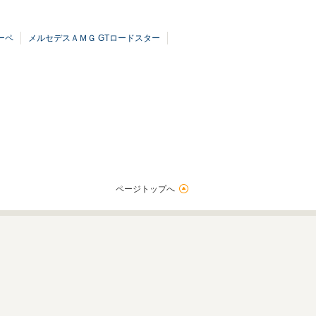
ーペ
メルセデスＡＭＧ GTロードスター
ページトップへ