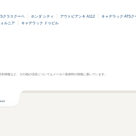
 Sクラスクーペ
ホンダ シティ
アウトビアンキ A112
キャデラック ATSク
フォルニア
キャデラック ドゥビル
基本情報など、その他の項目についてもメーカー発表時の情報に基いています。