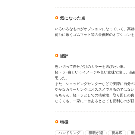
気になった点
いろいろなものがオプションになっていて、高齢
荷台に敷くゴムマット等の最低限のオプションを
総評
思い切って自分だけのカラーを選びたい車。
軽トラ=白というイメージを良い意味で壊し、高
思った。
また、ショッピングセンターなどで実際に自分の
やかなカラーリングはオススメできるのではない
もちろん、軽トラとしての積載性、取り回しの良
なくても、一家に一台あるととても便利なのが軽
特徴
ハンドリング
積載が楽
視界広
燃