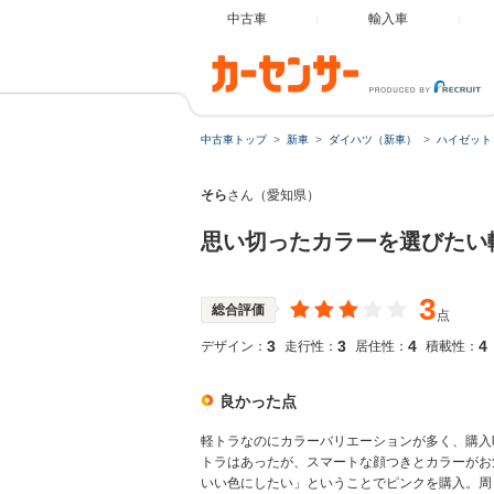
中古車
輸入車
中古車トップ
新車
ダイハツ（新車）
ハイゼット
そら
さん（愛知県）
思い切ったカラーを選びたい
3
総合評価
点
3
3
4
4
デザイン：
走行性：
居住性：
積載性：
良かった点
軽トラなのにカラーバリエーションが多く、購入
トラはあったが、スマートな顔つきとカラーがお
いい色にしたい」ということでピンクを購入。周