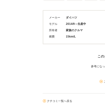
メーカー
ダイハツ
モデル
2014/9～生産中
所有者
家族のクルマ
燃費
15km/L
この
参考になっ
クチコミ一覧へ戻る