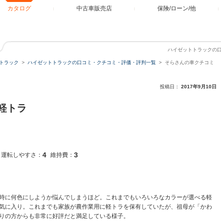
カタログ
中古車販売店
保険/ローン/他
ハイゼットトラックの
トラック
ハイゼットトラックの口コミ・クチコミ・評価・評判一覧
そらさんの車クチコミ
投稿日：
2017年9月10日
軽トラ
4
3
運転しやすさ：
維持費：
時に何色にしようか悩んでしまうほど。これまでもいろいろなカラーが選べる軽
気に入り。これまでも家族が農作業用に軽トラを保有していたが、祖母が「かわ
りの方からも非常に好評だと満足している様子。