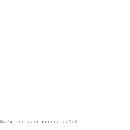
自信を持っておすすめできる販売店
5
5
5
5
接客：
雰囲気：
アフター：
品質：
総合評価
点
BMW 435iを購入させていただきました。 遠方にもかかわらず、お
を届けてくださり、お土産もいただき、本当にありがとうござい…
続
ＢＭＷ 4シリーズクーペ（2026/06購入）
2026/07/18投稿
ゴウさん
。静岡県の「ａｌｌｅｓ ａｕｔｏ ｇａｒａｇｅ 」の車両を探