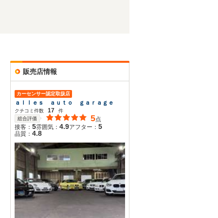
販売店情報
カーセンサー認定取扱店
ａｌｌｅｓ ａｕｔｏ ｇａｒａｇｅ
17
クチコミ件数
件
5
総合評価
点
5
4.9
5
接客：
雰囲気：
アフター：
4.8
品質：