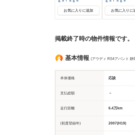
ｇａｒａｇｅ
ｇａｒａｇｅ
お気に入りに追加
お気に入りに
掲載終了時の物件情報です。
基本情報
(アウディ RS4アバント 静
本体価格
応談
支払総額
－
走行距離
6.4万km
(初度登録年)
2007(H19)