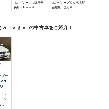
ラー
プティブクルーズコ
ラ BTオ-ディオ
ホンダカーズ大阪 千里中
ホンダカーズ愛知 名古屋
ラー
ントロール シート
DVD ドラレコ
央店（Ｈｏｎｄ…
茶屋店（認定中…
純正
ヒーター 障害物セ
ETC VSAクルコ
HID
ンサー Bluetooth
ン スマ-トキ- 盗難
取扱
フルセグTV USB入
防止装置 整備記録
ｇａｒａｇｅ の中古車をご紹介！
力端子 衝突軽減ブ
簿 AAC スペア
レーキ
キ- ドアバイザ-
ーズツ
 Mス
ジ
.8
万円
.0
万円
ｕｔｏ