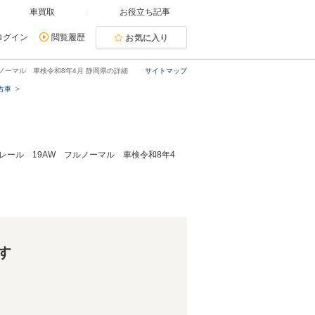
車買取
お役立ち記事
ログイン
閲覧履歴
お気に入り
フルノーマル 車検令和8年4月 静岡県の詳細
サイトマップ
古車
ーフレール 19AW フルノーマル 車検令和8年4
す