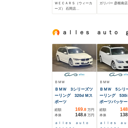
LED/EBD付ABS/横滑
ETC 電格ミ
ＷＥＣＡＲＳ（ウィーカ
ガリバー 彦根南店
り防止装置/アイドリ
ウインカーミ
ーズ） 石岡店…
ングストップ/バック
ドアバイザー 
モニター/エアバッグ
フロアマット 
運転席
ヘッドライト 
ａｌｌｅｓ ａｕｔｏ 
説明書
ＢＭＷ
ＢＭＷ
ＢＭＷ 3シリーズツ
ＢＭＷ 5シリ
ーリング 320d Mス
ーリング 530i
ポーツ
ポーツパッケー
169
148
.8
総額
万円
総額
148
138
.8
本体
万円
本体
ａｌｌｅｓ ａｕｔｏ
ａｌｌｅｓ ａ