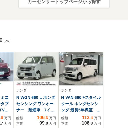
カーセンサートップページから探す
車
[PR]
ホンダ
ホンダ
 ミニ
N-WGN 660 L ホンダ
N-VAN 660 +スタイル
ータブ
センシング ワンオー
クール ホンダセンシ
ジTV
ナー 禁煙車 7イン
ング 最長5年保証 ワ
M
チ純正ナビ バック
ンオ-ナ- ナビVXM-
106
113
.8
.6
.4
万円
総額
万円
総額
万円
テ
カメラ ETC アダ
194VFi TV Rカメ
99
106
.7
.8
.8
万円
本体
万円
本体
万円