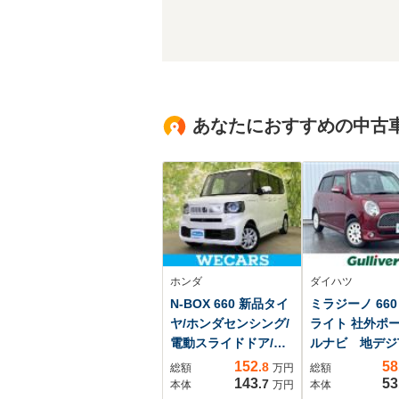
あなたにおすすめの中古
ホンダ
ダイハツ
N-BOX 660 新品タイ
ミラジーノ 660
ヤ/ホンダセンシング/
ライト 社外ポ
電動スライドドア/車
ルナビ 地デ
線逸脱防止支援シス
CD MD A
152
58
.8
総額
万円
総額
テム/ヘッドランプ
FM モモス
143
53
.7
本体
万円
本体