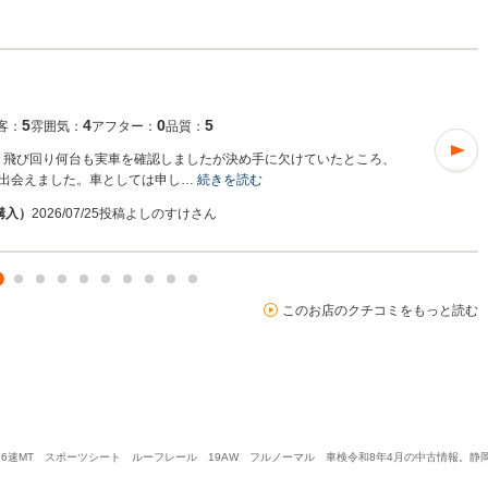
5
4
0
5
客：
雰囲気：
アフター：
品質：
て色々飛び回り何台も実車を確認しましたが決め手に欠けていたところ、
出会えました。車としては申し…
続きを読む
6購入）
2026/07/25投稿
よしのすけさん
このお店のクチコミをもっと読む
エンジン 6速MT スポーツシート ルーフレール 19AW フルノーマル 車検令和8年4月の中古情報