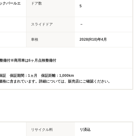
ックパールエ
ドア数
5
スライドドア
－
車検
2028(R10)年4月
検整備付※商用車は6ヶ月点検整備付
証 保証期間：1ヵ月 保証距離：1,000km
価格に含まれています。詳細については、販売店にご確認ください。
リサイクル料
リ済込