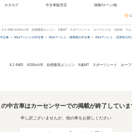
カタログ
中古車販売店
保険/ローン/他
ト 4.2 4WD 4200ccV8 自然吸気エンジン 6速MT スポーツシート ルーフレール 19AW 
中古車
RS4アバントの中古車
RS4アバント・静岡県の中古車
RS4アバント・沼津市の中
ト
4.2 4WD 4200ccV8 自然吸気エンジン 6速MT スポーツシート ル
この中古車はカーセンサーでの掲載が終了していま
申し訳ございませんが、他の車をお探しください