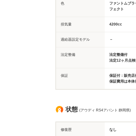
色
ファントムブラ
フェクト
排気量
4200cc
過給器設定モデル
－
法定整備
法定整備付
法定12ヶ月点
保証
保証付：販売店保
保証費用は本体
状態
(アウディ RS4アバント 静岡県)
修復歴
なし