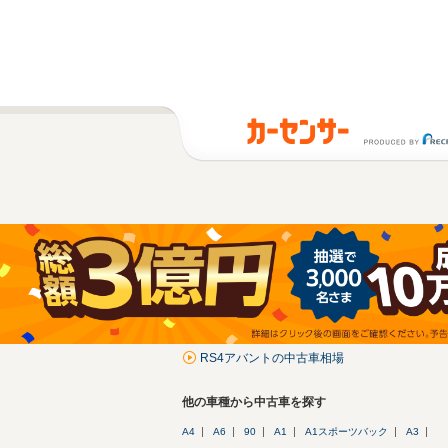
RS4アバントの中古車相場
他の車種から中古車を探す
A4
A6
90
A1
A1スポーツバック
A3