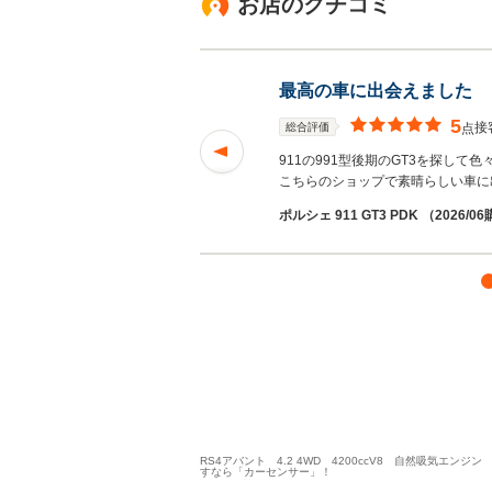
お店のクチコミ
最高の車に出会えました
5
接
総合評価
点
ながら購入の諸々手
911の991型後期のGT3を探し
読む
こちらのショップで素晴らしい車に
ポルシェ 911 GT3 PDK （2026/0
RS4アバント 4.2 4WD 4200ccV8 自然吸気
すなら「カーセンサー」！