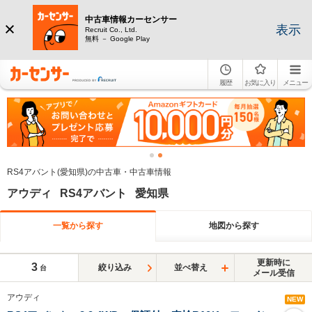
中古車情報カーセンサー
表示
Recruit Co., Ltd.
無料 － Google Play
履歴
お気に入り
メニュー
RS4アバント(愛知県)の中古車・中古車情報
アウディ RS4アバント 愛知県
一覧から探す
地図から探す
更新時に
3
絞り込み
並べ替え
台
メール受信
アウディ
NEW