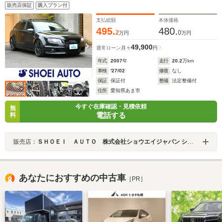
ムブラックRS専用バケットシート ピアノブラックデコ
販売店保証
購入プラン付
ラティブパネル RSチタンドアミラー
支払総額
本体価格
495.
480.
2
0
万円
万円
49,900
通常ローン
月々
円
年式
2007
年
走行
20.2
万km
車検
'27/02
修復
なし
保証
保証付
整備
法定整備付
住所
愛知県あま市
今すぐ在庫確認・見積依頼
無
電話する
料
販売店：
ＳＨＯＥＩ ＡＵＴＯ 株式会社ショウエイジャパン ショウエイオート
あなたにおすすめの中古車
［PR］