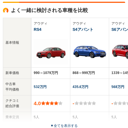
よく一緒に検討される車種を比較
アウディ
アウディ
アウディ
RS4
S4アバント
S6アバ
基本情報
新車価格
990～1079万円
868～999万円
1339～1
中古車
532万円
435.6万円
568万円
平均価格
クチコミ
4.0
-
-
総合評価
乗車定員
5人
5人
5人
▼
全てを表示する