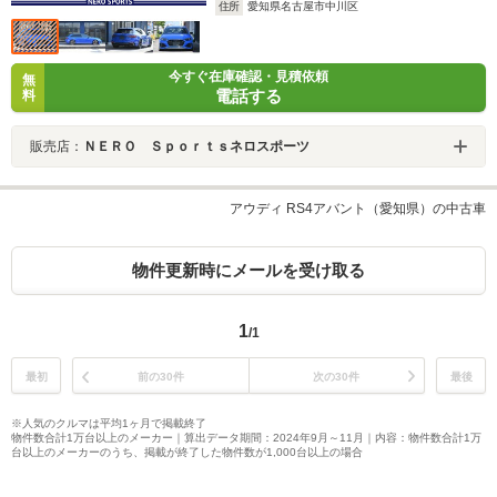
住所
愛知県名古屋市中川区
今すぐ在庫確認・見積依頼
無
電話する
料
販売店：
ＮＥＲＯ Ｓｐｏｒｔｓネロスポーツ
アウディ RS4アバント（愛知県）の中古車
物件更新時にメールを受け取る
1
/1
最初
前の30件
次の30件
最後
※人気のクルマは平均1ヶ月で掲載終了
物件数合計1万台以上のメーカー｜算出データ期間：2024年9月～11月｜内容：物件数合計1万
台以上のメーカーのうち、掲載が終了した物件数が1,000台以上の場合