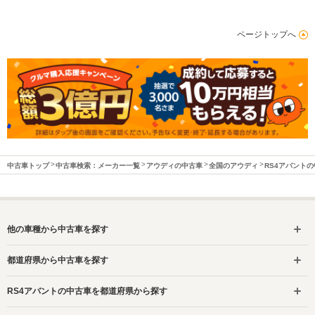
ページトップへ
中古車トップ
中古車検索：メーカー一覧
アウディの中古車
全国のアウディ
RS4アバント
他の車種から中古車を探す
都道府県から中古車を探す
RS4アバントの中古車を都道府県から探す