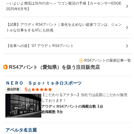
～いよいよ潮流はSUVの次へ～ ワゴン復活の予感【カーセンサーEDGE
2025年6月号】
【試乗】アウディ RS4アバント｜進化を止めない超速ワゴンは、ジェン
トルな仕事をするATにも好感
【名車への道】’07 アウディ RS4アバント
RS4アバントの最新記事一覧
RS4アバント（愛知県）を扱う注目販売店
ＮＥＲＯ Ｓｐｏｒｔｓネロスポーツ
5
総合評価
点
【こだわりるアナタへ】当社では品質にこだわり販売
しております！
1
アウディ RS4アバントの
掲載台数
台
9
総掲載数
台
アペルタ名古屋