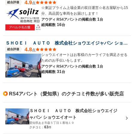
4.9
総合評価
点
☆東証プライム上場企業の双日運営☆名古屋駅から15
分、高品質な車両をお届けします！
1
アウディ RS4アバントの
掲載台数
台
16
総掲載数
台
ＳＨＯＥＩ ＡＵＴＯ 株式会社ショウエイジャパン ショウエイオート
4.8
総合評価
点
ショウエイオートはお客様のカーライフを満足させる
ためのお手伝いをします。
1
アウディ RS4アバントの
掲載台数
台
31
総掲載数
台
RS4アバント（愛知県）のクチコミ件数が多い販売店
ＳＨＯＥＩ ＡＵＴＯ 株式会社ショウエイジ
ャパン ショウエイオート
愛知県あま市森５丁目１番地１９
63
クチコミ：
件