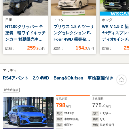
日産
トヨタ
ホンダ
NT100クリッパー 全
プリウス 1.8 A ツーリ
WR-V 1.5 Z
塗装 軽ワイドキッチ
ングセレクション E-
ヤ/ディスプレ
ンカー 移動販売キッ
Four 4WD 衝突被害
ディオ8インチ
チンカーボックス新品
軽減ブレーキ・メモリ
センシング/車
259
154
2
総額：
.9
万円
総額：
.3
万円
総額：
黒パネル軽ワイドキッ
ーナビ付
防止支援システ
チンBOX左側販売口
ート ハーフレ
収納式カウンター3層
ッドランプ LED
アウディ
シンク200L給排水タ
ジャック/Bluet
ンク防水フロア換気扇
接続/ETC
RS4アバント 2.9 4WD Bang&Olufsen 車検整備付き
室内照明外部電源入力
口
販売店保証
支払総額
本体価格
798
778.
0
万円
万円
年式
2021
年
走行
4.1
万km
車検
車検整備無
修復
なし
保証
保証付
整備
法定整備付