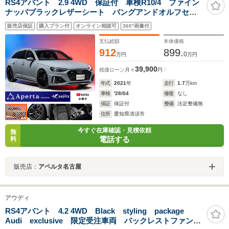
RS4アバント 2.9 4WD 保証付 車検R10/4 ファイン
ナッパブラックレザーシート バングアンドオルフセン
オーディオ マトリクスLEDヘッドライト 20インチア
販売店保証
購入プラン付
オンライン相談可
360°画像付
ルミ レッドキャリパー バーチャルコックピット パ
ークアシストパッケージ
支払総額
本体価格
912
899.
0
万円
万円
39,900
残価ローン
月々
円
年式
2021
年
走行
1.7
万km
車検
'28/04
修復
なし
保証
保証付
整備
法定整備無
住所
愛知県清須市
今すぐ在庫確認・見積依頼
無
電話する
料
販売店：
アペルタ名古屋
アウディ
RS4アバント 4.2 4WD Black styling package
Audi exclusive 限定受注車両 バックレストファント