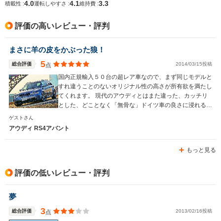
4.0
4.1
3.3
積載性 :
運転しやすさ :
維持費 :
排気量
4163cc
2994cc
2893cc
評価の高いレビュー・評判
駆動方式
4WD
4WD
4WD
まさに羊の皮をかぶった狼！
5
総合評価
2014/03/15投稿
点
国内正規輸入５０台の超レア車なので、まず同じモデルと
すれ違うことのないオリジナル性の高さが所有欲を満たし
てくれます。 現代のアウディとはまた違った、カッチリ
とした、どことなく「無骨な」ドイツ車の良さに浸れる車
ではないでしょうか！
ゲストさん
アウディ RS4アバント
もっと見る
評価の低いレビュー・評判
夢
3
総合評価
2013/02/16投稿
点