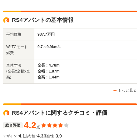
ドア数
4ドア
5ドア
5ドア
全高
全高
全
RS4アバントの基本情報
1.41m～1.42m
1.44m
1.
平均価格
937.7万円
全幅
全幅
全
WLTCモード
9.7～9.9km/L
サイズ
1.83m
1.84m～1.85m
1.
燃費
全長
全長
(全長x全幅x全高)
4.59m
4.75m～4.77m
4.
車体寸法
全長：4.78m
(全長x全幅x全
全幅：1.87m
高)
全高：1.44m
ホイールベース
ホイールベース
ホイー
-m
-m
もっと見る
10.6～11.0km/L
└市街地:7.1～
9.5～9.8k
RS4アバントに関するクチコミ・評価
7.5km/L
└市街地:6.
WLTCモード
-
└郊外:10.8～
└郊外:9.5
燃費
4.2
11.3km/L
└高速道路:
総合評価
点
└高速道路:13.2～
12.0km/L
4.1
4.3
3.9
デザイン :
走行性 :
居住性 :
13.7km/L