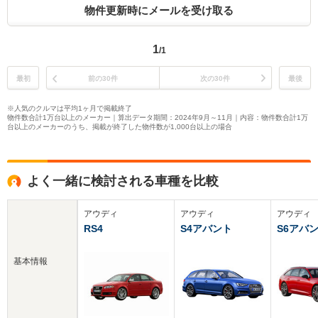
物件更新時にメールを受け取る
1
/1
最初
前の30件
次の30件
最後
※人気のクルマは平均1ヶ月で掲載終了
物件数合計1万台以上のメーカー｜算出データ期間：2024年9月～11月｜内容：物件数合計1万
台以上のメーカーのうち、掲載が終了した物件数が1,000台以上の場合
よく一緒に検討される車種を比較
アウディ
アウディ
アウディ
RS4
S4アバント
S6アバ
基本情報