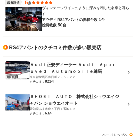
5
総合評価
点
ヴィンテージワインのように深みを増した名車と暮ら
す
1
アウディ RS4アバントの
掲載台数
台
50
総掲載数
台
RS4アバントのクチコミ件数が多い販売店
Ａｕｄｉ正規ディーラー Ａｕｄｉ Ａｐｐｒ
ｏｖｅｄ Ａｕｔｏｍｏｂｉｌｅ練馬
東京都練馬区春日町２－５－２２
821
クチコミ：
件
ＳＨＯＥＩ ＡＵＴＯ 株式会社ショウエイジ
ャパン ショウエイオート
愛知県あま市森５丁目１番地１９
63
クチコミ：
件
ページトップへ