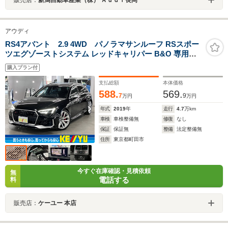
アウディ
RS4アバント 2.9 4WD パノラマサンルーフ RSスポー
ツエグゾーストシステム レッドキャリパー B&O 専用レ
ザー 前後シートヒーター HUD バーチャルコックピット
購入プラン付
パークアシスト サラウンドビュー マトリクスLED MMIナ
ビ ETC2.0
支払総額
本体価格
588.
569.
7
9
万円
万円
年式
2019
年
走行
4.7
万km
車検
車検整備無
修復
なし
保証
保証無
整備
法定整備無
住所
東京都町田市
今すぐ在庫確認・見積依頼
無
電話する
料
販売店：
ケーユー 本店