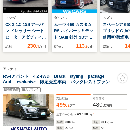
マツダ
ダイハツ
スズキ
CX-3 1.5 15S アーバ
ムーヴ 660 カスタム
スペーシア 66
ン ドレッサー シート
RS ハイパーリミテッ
ブリッド G 
ヒーターアダプティブ
ド SAIII 社外 SDナビ/
使用車/禁煙車
クルーズコントロール
衝突安全装置/シート
ィオレス/LE
230
113
1
総額：
.4
万円
総額：
.9
万円
総額：
全方位モニターフルセ
ヒーター/車線逸脱防
ライト/衝突被
グTVナビETC
止支援システム/シー
ブレーキ/両側
ト ハーフレザー/ドラ
ドドア/パーキ
アウディ
イブレコーダー 社外/
ンサー/オート
ヘッドランプ
オートハイビー
RS4アバント 4.2 4WD Black styling package
Audi exclusive 限定受注車両 バックレストファント
LED/ETC/EBD付ABS/
ッシュスタート
ムブラックRS専用バケットシート ピアノブラックデコ
横滑り防止装置
トエアコン/デ
販売店保証
購入プラン付
ラティブパネル RSチタンドアミラー
スピードメー
支払総額
本体価格
495.
480.
2
0
万円
万円
49,900
通常ローン
月々
円
年式
2007
年
走行
20.2
万km
車検
'27/02
修復
なし