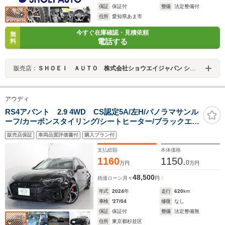
保証
保証付
整備
法定整備付
住所
愛知県あま市
今すぐ在庫確認・見積依頼
無
電話する
料
販売店：
ＳＨＯＥＩ ＡＵＴＯ 株式会社ショウエイジャパン ショウエイオート
アウディ
RS4アバント 2.9 4WD CS認定5A/左H/パノラマサンル
ーフ/カーボンスタイリング/シートヒーター/ブラックエン
ブレム/マトリクスLEDライト/バング&オルフセ
販売店保証
車両品質評価書付
購入プラン付
ン/ACC/LKA/BSM/バーチャルコックピット/MMIナ
ビ/DRC付スポーツサス/20インチAW
支払総額
本体価格
1160
1150.
0
万円
万円
48,500
残価ローン
月々
円
年式
2024
年
走行
620
km
車検
'27/04
修復
なし
保証
保証付
整備
法定整備無
住所
東京都杉並区