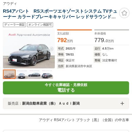
アウディ
RS4アバント RSスポーツエキゾーストシステム TVチュ
ーナー カラードブレーキキャリパー レッドサラウンドビ
ューカメラ/パークアシストブラックAudi ringsパッケー
ディーラー保証
オンライン相談可
ジ ヘッドアップディスプレイ
支払総額
本体価格
792
779.
0
万円
万円
年式
2021
年
走行
4.5
万km
車検
'26/11
修復
なし
保証
保証付
整備
法定整備付
住所
新潟県新潟市中央区
今すぐ在庫確認・見積依頼
電話する
販売店：
新潟自動車産業（株） Ａｕｄｉ新潟
アウディ RS4アバント ブラック［黒］（全国）の中古車