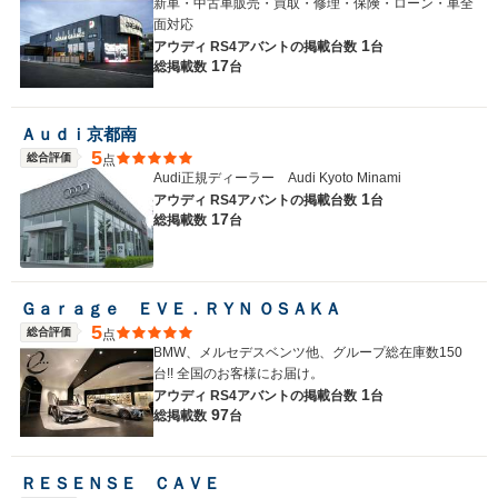
新車・中古車販売・買取・修理・保険・ローン・車全
面対応
1
アウディ RS4アバントの
掲載台数
台
17
総掲載数
台
Ａｕｄｉ京都南
5
総合評価
点
Audi正規ディーラー Audi Kyoto Minami
1
アウディ RS4アバントの
掲載台数
台
17
総掲載数
台
Ｇａｒａｇｅ ＥＶＥ．ＲＹＮ ＯＳＡＫＡ
5
総合評価
点
BMW、メルセデスベンツ他、グループ総在庫数150
台!! 全国のお客様にお届け。
1
アウディ RS4アバントの
掲載台数
台
97
総掲載数
台
ＲＥＳＥＮＳＥ ＣＡＶＥ