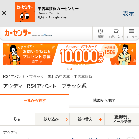
中古車情報カーセンサー
表示
Recruit Co., Ltd.
無料 － Google Play
履歴
お気に入り
メニュー
RS4アバント・ブラック［黒］の中古車・中古車情報
アウディ RS4アバント ブラック系
一覧から探す
地図から探す
更新時に
8
絞り込み
並べ替え
台
メール受信
アウディ