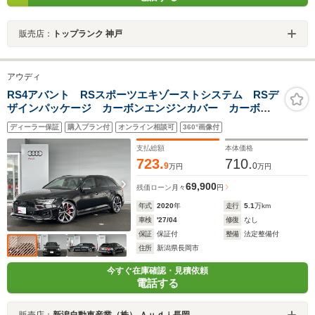
販売店：
トップランク 神戸
アウディ
RS4アバント RSスポーツエキゾーストシステム RSデ
ザインパッケージ カーボンエンジンカバー カーボン
スタイリングパッケージ(グロスブラック) プライバシー
ディーラー保証
購入プラン付
オンライン相談可
360°画像付
ガラス
支払総額
本体価格
723.
710.
9
0
万円
万円
69,900
残価ローン
月々
円
年式
2020
年
走行
5.1
万km
車検
'27/04
修復
なし
保証
保証付
整備
法定整備付
住所
新潟県長岡市
今すぐ在庫確認・見積依頼
電話する
販売店：
新潟自動車産業（株） Ａｕｄｉ長岡