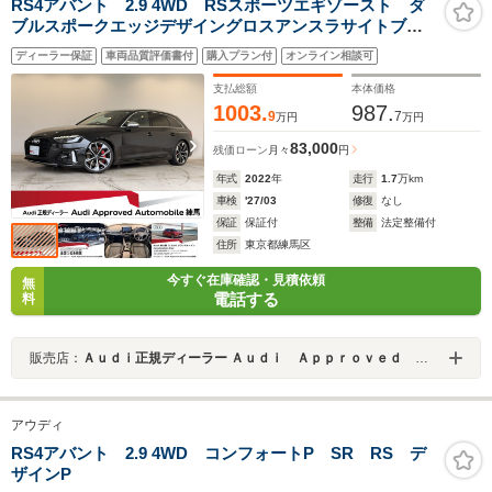
RS4アバント 2.9 4WD RSスポーツエギゾースト ダ
ブルスポークエッジデザイングロスアンスラサイトブラ
ックAW レッドキャリパー TVチューナー サラウンド
ディーラー保証
車両品質評価書付
購入プラン付
オンライン相談可
ビューカメラ スマートフォンワイヤレスチャージン
グ 認定中古車
支払総額
本体価格
1003.
987.
9
7
万円
万円
83,000
残価ローン
月々
円
年式
2022
年
走行
1.7
万km
車検
'27/03
修復
なし
保証
保証付
整備
法定整備付
住所
東京都練馬区
今すぐ在庫確認・見積依頼
無
電話する
料
販売店：
Ａｕｄｉ正規ディーラー Ａｕｄｉ Ａｐｐｒｏｖｅｄ Ａｕｔｏｍｏｂｉｌｅ練馬
アウディ
RS4アバント 2.9 4WD コンフォートP SR RS デ
ザインP