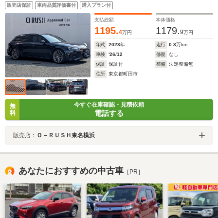
販売店保証
車両品質評価書付
購入プラン付
支払総額
本体価格
1195.
1179.
4
9
万円
万円
年式
2023
年
走行
0.3
万km
車検
'26/12
修復
なし
保証
保証付
整備
法定整備無
住所
東京都町田市
今すぐ在庫確認・見積依頼
無
電話する
料
販売店：
Ｏ－ＲＵＳＨ東名横浜
あなたにおすすめの中古車
［PR］