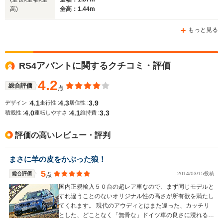
高)
全高：1.44m
ホイールベース
ホイールベース
ホイー
-m
-m
もっと見る
10.6～11.0km/L
└市街地:7.1～
9.5～9.8k
RS4アバントに関するクチコミ・評価
7.5km/L
└市街地:6.
WLTCモード
-
└郊外:10.8～
└郊外:9.5
燃費
4.2
11.3km/L
└高速道路:
総合評価
点
└高速道路:13.2～
12.0km/L
4.1
4.3
3.9
デザイン :
走行性 :
居住性 :
13.7km/L
4.0
4.1
3.3
積載性 :
運転しやすさ :
維持費 :
排気量
4163cc
2994cc
2893cc
評価の高いレビュー・評判
駆動方式
4WD
4WD
4WD
まさに羊の皮をかぶった狼！
5
総合評価
2014/03/15投稿
点
国内正規輸入５０台の超レア車なので、まず同じモデルと
すれ違うことのないオリジナル性の高さが所有欲を満たし
てくれます。 現代のアウディとはまた違った、カッチリ
とした、どことなく「無骨な」ドイツ車の良さに浸れる車