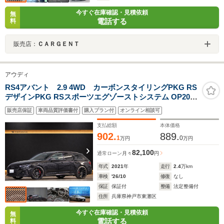
今すぐ在庫確認・見積依頼
無
電話する
料
販売店：
ＣＡＲＧＥＮＴ
アウディ
RS4アバント 2.9 4WD カーボンスタイリングPKG RS
デザインPKG RSスポーツエグゾーストシステム OP20イ
ンチブラックAW レッドキャリパー パノラマSR カーボン
販売店保証
車両品質評価書付
購入プラン付
オンライン相談可
インテリアトリム TVチューナー パークアシストPKG ブ
ラックAudiリング
支払総額
本体価格
902.
889.
1
0
万円
万円
82,100
通常ローン
月々
円
年式
2021
年
走行
2.4
万km
車検
'26/10
修復
なし
保証
保証付
整備
法定整備付
住所
兵庫県神戸市東灘区
今すぐ在庫確認・見積依頼
無
電話する
料