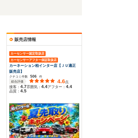
販売店情報
カーセンサー認定取扱店
カーセンサーアフター保証取扱店
カーネーション柏インター店【ＪＵ適正
販売店】
506
クチコミ件数
件
4.6
総合評価
点
4.7
4.4
4.4
接客：
雰囲気：
アフター：
4.5
品質：