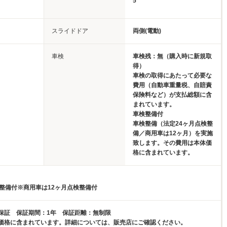
5
スライドドア
両側(電動)
車検
車検残：無（購入時に新規取
得）
車検の取得にあたって必要な
費用（自動車重量税、自賠責
保険料など）が支払総額に含
まれています。
車検整備付
車検整備（法定24ヶ月点検整
備／商用車は12ヶ月）を実施
致します。その費用は本体価
格に含まれています。
検整備付※商用車は12ヶ月点検整備付
保証 保証期間：1年 保証距離：無制限
価格に含まれています。詳細については、販売店にご確認ください。