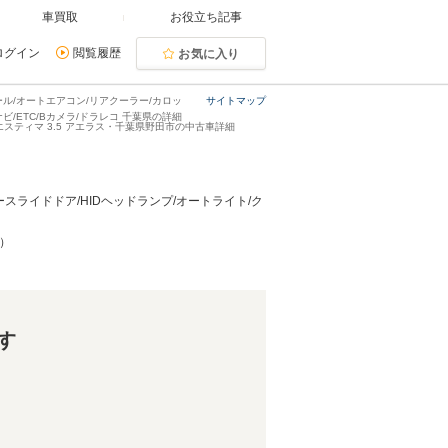
車買取
お役立ち記事
ログイン
閲覧履歴
お気に入り
ール/オートエアコン/リアクーラー/カロッ
サイトマップ
ビ/ETC/Bカメラ/ドラレコ 千葉県の詳細
エスティマ 3.5 アエラス・千葉県野田市の中古車詳細
ースライドドア/HIDヘッドランプ/オートライト/ク
ン）
す