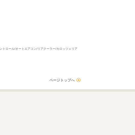
コントロール/オートエアコン/リアクーラー/カロッツェリア
ページトップへ