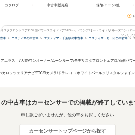
カタログ
中古車販売店
保険/ローン/他
/モデリスタフロントエアロ/両側パワースライドドア/HIDヘッドランプ/オートライト/クルーズコントロ
ツェリアナ
古車
エスティマの中古車
エスティマ・千葉県の中古車
エスティマ・野田市の中古車
.5 アエラス 7人乗/ワンオーナー/ムーンルーフ/モデリスタフロントエアロ/両側パワ
/カロッツェリアナビ/ETC/Bカメラ/ドラレコ （ホワイトパールクリスタルシャイ
この中古車はカーセンサーでの掲載が終了していま
申し訳ございませんが、他の車をお探しください
カーセンサートップページから探す