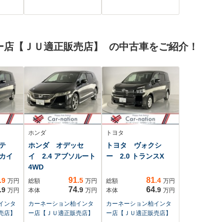
パワー
ドアETCLEDヘッド
バックカメラ
ヘッド
ライトレーダークル
ETC 衝突被害軽減
レザー
ーズレーンキープシ
ブレーキ レーンキ
インチ
ートヒーターステア
ープアシスト 両側
ー店【ＪＵ適正販売店】 の中古車をご紹介！
リングヒーター自動
電動スライドドア
防眩ミラー型ドラレ
電動格納ミラー ス
コ
マートキー
ホンダ
トヨタ
ンテ
ホンダ オデッセ
トヨタ ヴォクシ
スカイ
イ 2.4 アブソルート
ー 2.0 トランスX
4WD
91
81
.9
.5
.4
万円
総額
万円
総額
万円
74
64
.9
.9
.9
万円
本体
万円
本体
万円
インタ
カーネーション柏インタ
カーネーション柏インタ
売店】
ー店【ＪＵ適正販売店】
ー店【ＪＵ適正販売店】