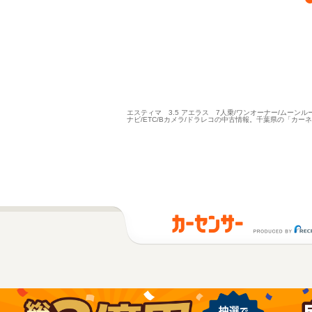
エスティマ 3.5 アエラス 7人乗/ワンオーナー/ムーン
ナビ/ETC/Bカメラ/ドラレコの中古情報。千葉県の「カ