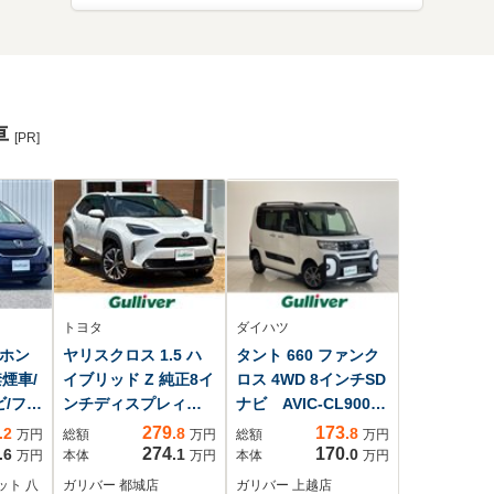
車
[PR]
トヨタ
ダイハツ
 ホン
ヤリスクロス 1.5 ハ
タント 660 ファンク
煙車/
イブリッド Z 純正8イ
ロス 4WD 8インチSD
ビ/フル
ンチディスプレィオ
ナビ AVIC-CL900
ラレ
ーディオナビパノラ
CD DVD BT フル
279
173
.2
.8
.8
万円
総額
万円
総額
万円
カメラ/
マビューカメラフル
セグテレビ SDミュ
274
170
.6
.1
.0
万円
本体
万円
本体
万円
コン
セグTVパワーバック
ージックサーバー
ット 八
ガリバー 都城店
ガリバー 上越店