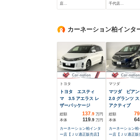
ラ 追従クルコン
トロール/両側
店…
千代店…
マシーングレープレ
スライド/LED
ミアム 前後ドラレ
ライト/ハーフ
コ 前席ベンチレー
シート/純正15
カーネーション柏インタ
ション 電動リアゲ
AW/保証書
ート 純正ETC2.0
レザーシート 純正
19インチアルミ
トヨタ
マツダ
トヨタ エスティ
マツダ ビア
マ 3.5 アエラス レ
2.0 グランツ 
ザーパッケージ
アクティブ
137
79
.9
総額
万円
総額
119
64
.9
本体
万円
本体
カーネーション柏インタ
カーネーション柏
ー店【ＪＵ適正販売店】
ー店【ＪＵ適正販