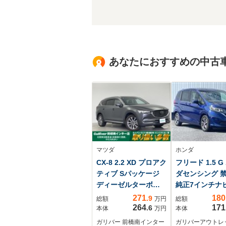
あなたにおすすめの中古
マツダ
ホンダ
CX-8 2.2 XD プロアク
フリード 1.5 G
ティブ Sパッケージ
ダセンシング 禁
ディーゼルターボ
純正7インチナ
4WD 禁煙車 衝突軽
セグTV/前後ド
271
180
.9
総額
万円
総額
減 純正8型ナビ フ
コ/ETC/バック
264
171
.6
本体
万円
本体
ルセグ 全周囲カメ
追従式クルーズ
ガリバー 前橋南インター
ガリバーアウトレ