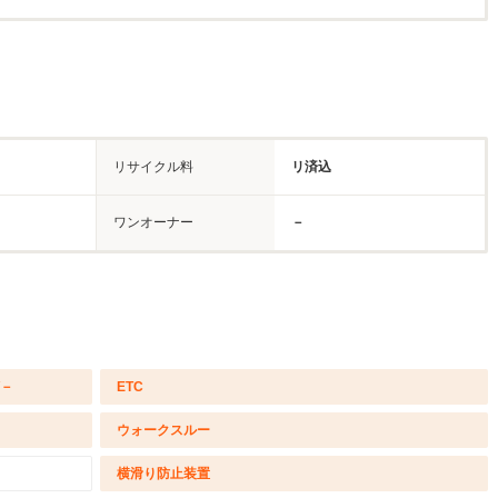
リサイクル料
リ済込
ワンオーナー
－
/－
ETC
ウォークスルー
横滑り防止装置