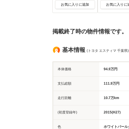
お気に入りに追加
お気に入りに
掲載終了時の物件情報です。
基本情報
(トヨタ エスティマ 千葉県)
本体価格
94.9万円
支払総額
111.9万円
走行距離
10.7万km
(初度登録年)
2015(H27)
色
ホワイトパール