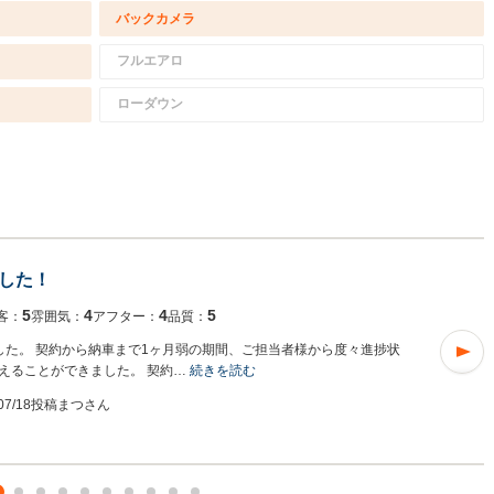
バックカメラ
フルエアロ
ローダウン
した！
5
4
4
5
客：
雰囲気：
アフター：
品質：
した。 契約から納車まで1ヶ月弱の期間、ご担当者様から度々進捗状
えることができました。 契約…
続きを読む
/07/18投稿
まつさん