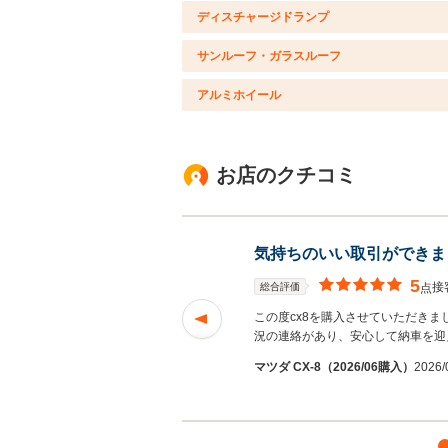
ディスチャージドランプ
サンルーフ・ガラスルーフ
アルミホイール
お店のクチコミ
気持ちのいい取引ができま
5
接
総合評価
点
したが、検索で希望
この度cx8を購入させていただきま
を読む
況の連絡があり、安心して納車を迎
Ｋさん
マツダ CX-8（2026/06購入）
2026