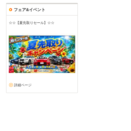
フェア&イベント
☆☆【夏先取りセール】☆☆
丁寧できめ細かい対応
5
5
3
4
接客：
雰囲気：
アフター：
品質：
総合評価
点
詳細ページ
こちらの店舗様で初のマイカー購入となりました。 初のマイカーとい
明点が多かったのですが、とても丁寧に教えていただきました。 オプ
マツダ アテンザワゴン（2026/06購入）
2026/07/02投稿
涼太さん