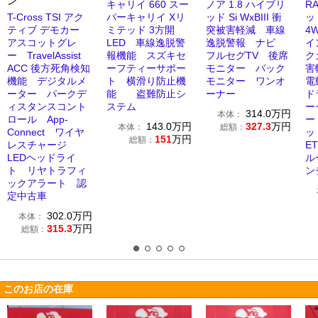
ン
キャリイ 660 スー
ノア 1.8 ハイブリ
R
T-Cross TSI アク
パーキャリイ Xリ
ッド Si WxBIII 衝
ッド
ティブ デモカー
ミテッド 3方開
突被害軽減 車線
4
アスコットグレ
LED 車線逸脱警
逸脱警報 ナビ
イ
ー TravelAssist
報機能 スズキセ
フルセグTV 後席
ク
ACC 後方死角検知
ーフティーサポー
モニター バック
害
機能 デジタルメ
ト 横滑り防止機
モニター ワンオ
電
ーター パークデ
能 盗難防止シ
ーナー
ド
ィスタンスコント
ステム
ー
314.0
万円
本体：
ロール App-
ー
143.0
万円
327.3
万円
本体：
総額：
Connect ワイヤ
ッ
151
万円
総額：
レスチャージ
E
LEDヘッドライ
ル
ト リヤトラフィ
ン
ックアラート 認
定中古車
302.0
万円
本体：
315.3
万円
総額：
このお店の在庫