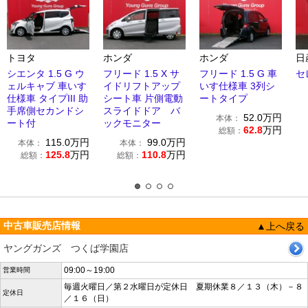
トヨタ
ホンダ
ホンダ
日
シエンタ 1.5 G ウ
フリード 1.5 X サ
フリード 1.5 G 車
セレ
ェルキャブ 車いす
イドリフトアップ
いす仕様車 3列シ
仕様車 タイプIII 助
シート車 片側電動
ートタイプ
手席側セカンドシ
スライドドア バ
52.0
万円
本体：
ート付
ックモニター
62.8
万円
総額：
115.0
万円
99.0
万円
本体：
本体：
125.8
万円
110.8
万円
総額：
総額：
中古車販売店情報
▲上へ戻る
ヤングガンズ つくば学園店
09:00～19:00
営業時間
毎週火曜日／第２水曜日が定休日 夏期休業８／１３（木）－８
定休日
／１６（日）