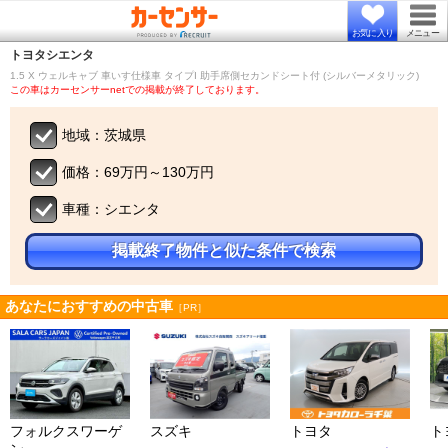
お気に入り
メニュー
トヨタ
シエンタ
1.5 X ウェルキャブ 車いす仕様車 タイプI 助手席側セカンドシート付 (シルバーメタリック)
この車はカーセンサーnetでの掲載が終了しております。
地域：茨城県
価格：69万円～130万円
車種：シエンタ
掲載終了物件と似た条件で検索
あなたにおすすめの中古車
［PR］
フォルクスワーゲ
スズキ
トヨタ
ト