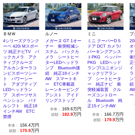
ＢＭＷ
ルノー
ミニ
プ
4シリーズグランク
メガーヌ GT 1オー
ミニ クーパーD 5
2
ーペ 420i Mスポー
ナー 衝突軽減シ
ドア DCT カメラ/
オ
ツ 純正ナビTV バ
ステム バックカ
パーキングアシス
テ
ックカメラ アク
メラ シートヒー
トPKG ペッパー
衝
ティブクルーズ
ターLEDヘッドラ
PKG LEDヘッド
正
アルカンターラコ
ンプ Bluetooth接
ランプ/ユニオンジ
イ
ンビスポーツシー
続 純正18インチ
ャックリアラン
ラ
ト パワーシー
AW スマートキ
プ シートヒータ
ンプ
ト アダプティブ
ー ETC車載器
ー 純正ナビ 衝
続
LEDヘッドラン
レーンキーピング
突軽減装置 クル
A
プ スポーツサス
アシスト アイド
ーズコントロー
ー
ペンション パド
リングストップ
ル Bluetooth 純
ルシフト 純正18
正15インチAW
169.6
万円
本体：
インチAW ETC
182.9
万円
166.7
万円
総額：
本体：
禁煙
179.9
万円
総額：
156.4
万円
本体：
175.9
万円
総額：