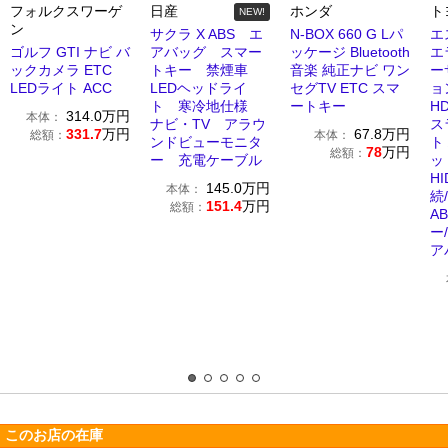
フォルクスワーゲ
日産
ホンダ
ト
NEW!
ン
サクラ X ABS エ
N-BOX 660 G Lパ
エ
ゴルフ GTI ナビ バ
アバッグ スマー
ッケージ Bluetooth
エ
ックカメラ ETC
トキー 禁煙車
音楽 純正ナビ ワン
ー
LEDライト ACC
LEDヘッドライ
セグTV ETC スマ
ョ
ト 寒冷地仕様
ートキー
H
314.0
万円
本体：
ナビ・TV アラウ
ス
331.7
万円
67.8
万円
総額：
本体：
ンドビューモニタ
ト
78
万円
総額：
ー 充電ケーブル
ッ
HI
145.0
万円
本体：
続
151.4
万円
総額：
A
ー
ア
このお店の在庫