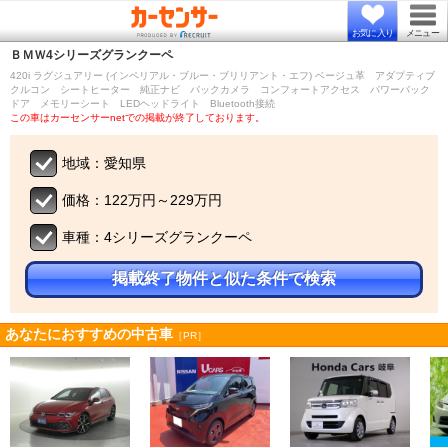
お気に入り
メニュー
ＢＭＷ
4シリーズグランクーペ
420i ラグジュアリー (インペリアル・ブルー・ブリリアント・エフ) ベージュ革 アダプティブ
クルコン シートヒーター 純正ナビ バックカメラ コンフォートアクセス パワーバック
ドア メモリーシート LEDヘッドライト Bluetooth接続
この車はカーセンサーnetでの掲載が終了しております。
地域：愛知県
価格：122万円～229万円
車種：4シリーズグランクーペ
掲載終了物件と似た条件で検索
あなたにおすすめの中古車
［PR］