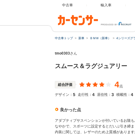
中古車
輸入車
中古車トップ
新車
ＢＭＷ（新車）
4シリーズグ
tmo0303
さん
スムース＆ラグジュアリー
4
総合評価
点
5
4
3
4
デザイン：
走行性：
居住性：
積載性：
良かった点
アダプティブサスペンションが付いているお陰も
なやかで、スポーツに設定するとだいぶ引き締ま
内装に関しては、レザーのため上質感があります