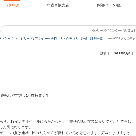
カタログ
中古車販売店
保険/ローン/他
4シリーズグランクーペの口コミ
ランクーペ
4シリーズグランクーペの口コミ・クチコミ・評価・評判一覧
tmo0303さんの車
投稿日：
2017年9月8日
5
4
運転しやすさ：
維持費：
あり、19インチホイールにもかかわらず、乗り心地が非常に良いです。とてもし
った脚になります。
が。この点は他社に比べたらの方が優れているかと思います。好みによりますか