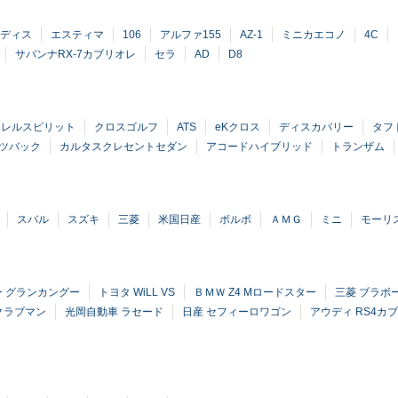
ディス
エスティマ
106
アルファ155
AZ-1
ミニカエコノ
4C
サバンナRX-7カブリオレ
セラ
AD
D8
ーレルスピリット
クロスゴルフ
ATS
eKクロス
ディスカバリー
タフ
ーツバック
カルタスクレセントセダン
アコードハイブリッド
トランザム
スバル
スズキ
三菱
米国日産
ボルボ
ＡＭＧ
ミニ
モーリ
ー グランカングー
トヨタ WiLL VS
ＢＭＷ Z4 Mロードスター
三菱 ブラボ
クラブマン
光岡自動車 ラセード
日産 セフィーロワゴン
アウディ RS4カ