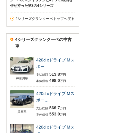
クーペのスタイリングと4ドアの機能を
併せ持った第3の4シリーズ
4シリーズグランクーペトップへ戻る
4シリーズグランクーペの中古
車
420d xドライブ Mス
ポー…
513.8
支払総額
万円
神奈川県
498.0
本体価格
万円
420d xドライブ Mス
ポー…
569.7
支払総額
万円
兵庫県
553.0
本体価格
万円
420d xドライブ Mス