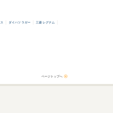
ィス
ダイハツ ラガー
三菱 レグナム
ページトップへ