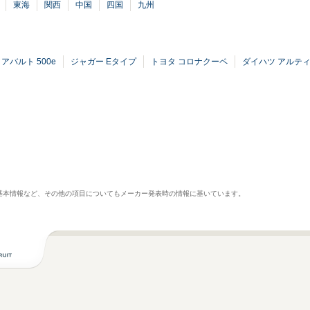
東海
関西
中国
四国
九州
アバルト 500e
ジャガー Eタイプ
トヨタ コロナクーペ
ダイハツ アルテ
基本情報など、その他の項目についてもメーカー発表時の情報に基いています。