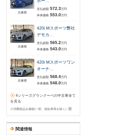
ポー…
572.3
支払総額
万円
兵庫県
553.0
本体価格
万円
420i Mスポーツ弊社
デモカ…
565.2
支払総額
万円
兵庫県
543.0
本体価格
万円
420i Mスポーツワン
オーナ…
568.4
支払総額
万円
兵庫県
548.0
本体価格
万円
4シリーズグランクーペの中古車全て
を見る
※消費税込み価格(一部、福祉車両を除く)
関連情報