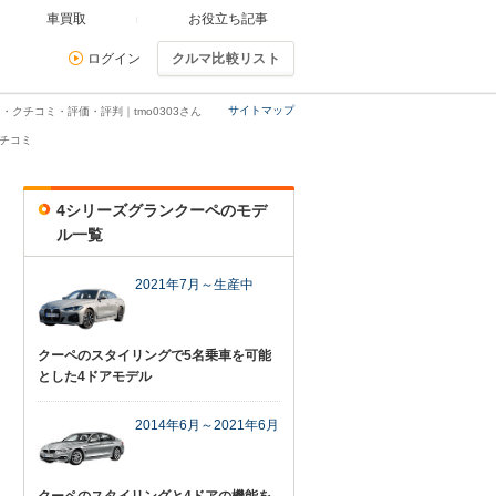
車買取
お役立ち記事
ログイン
クルマ比較リスト
サイトマップ
・クチコミ・評価・評判｜tmo0303さん
クチコミ
4シリーズグランクーペのモデ
ル一覧
2021年7月～生産中
クーペのスタイリングで5名乗車を可能
とした4ドアモデル
2014年6月～2021年6月