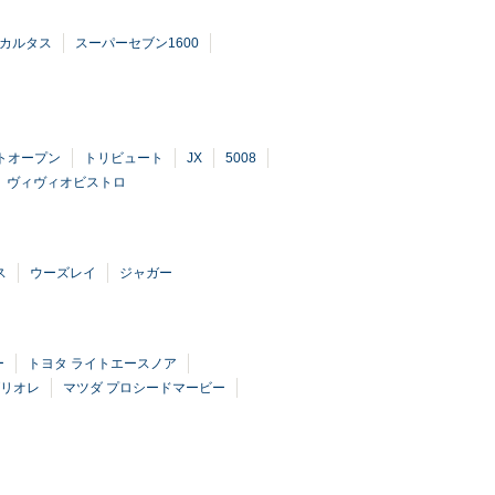
カルタス
スーパーセブン1600
トオープン
トリビュート
JX
5008
ヴィヴィオビストロ
ス
ウーズレイ
ジャガー
ー
トヨタ ライトエースノア
ブリオレ
マツダ プロシードマービー