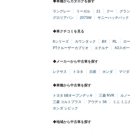
◆車種からカタログを探す
ラングレー
リーガル
21
クー
グラン
グロリアバン
207SW
サニーハッチバック
◆車クチコミを見る
8シリーズ
カウンタック
BX
RL
ロ
PTクルーザーカブリオ
エテルナ
A3スポ
◆メーカーから中古車を探す
レクサス
トヨタ
日産
ホンダ
マツダ
◆車種から中古車を探す
トヨタ bBオープンデッキ
三菱 RVR
ルノ
三菱 コルトプラス
アウディ S6
ミニ ミニ
ホンダ シビック
◆地域から中古車を探す