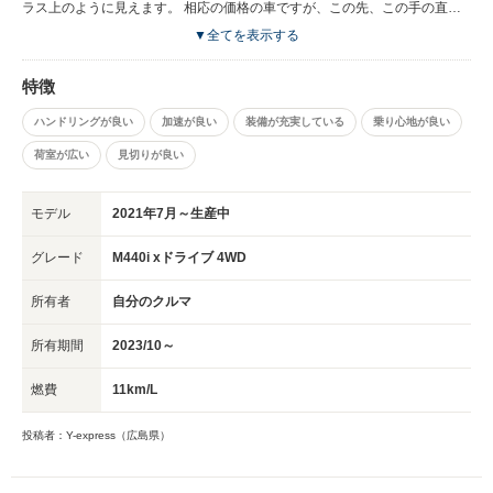
若干です）。
ラス上のように見えます。 相応の価格の車ですが、この先、この手の直列
６気筒エンジンもどんどん減ってくるのかもと思い、思い切って購入に踏み
▼全てを表示する
切りました。 BMW歴5台目、他メーカー含めて６気筒エンジンは５台目で
初めてのBMW直６ですが、さすが、と思いました。
特徴
ハンドリングが良い
加速が良い
装備が充実している
乗り心地が良い
荷室が広い
見切りが良い
モデル
2021年7月～生産中
グレード
M440i xドライブ 4WD
所有者
自分のクルマ
所有期間
2023/10～
燃費
11km/L
投稿者：Y-express（広島県）