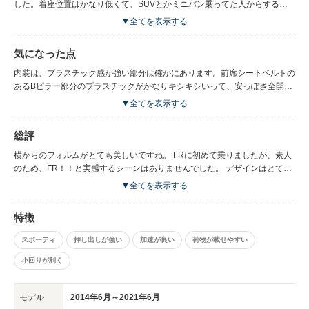
した。着座位置はかなり低くて、SUVとかミニバン乗ってた人からする
と、最初は慣れないかもしれませんが、スポーツカーだなって感じでした。
▼全てを表示する
個人的に、エコドライブが楽しい車でした。意識して走ると如実に燃費が上
がります。気にせず走るとグイグイ力強くて、どっちでも楽しめます。 高
気になった点
速道路での安定感は流石だなーと思います。スゥーって感じです。スピーカ
ーは純正品のものでしたが、酷評されるほどかな？と個人的に思います。交
内装は、プラスチック感が強い部分は確かにあります。前席シートベルトの
換必須とまでは言わないし、普通に満足です。 テールゲートはハッチバッ
あるBピラー部分のプラスチックがかなりキシキシいって、安っぽさ全開で
ク式の電動ですが、荷室が広く使えて、セダンより載るんじゃないでしょう
す。数年前の軽自動車より安っぽいです。というか、全体的に車内のプラス
▼全てを表示する
か？後席を倒せばフラットに近いので、使い勝手よしです。 デザインはか
チックが軋む音がします。勢いよくカーブ曲がるときとか。これは辛い。
なり良いです。流れるようなCピラーと、グランクーペの文字は、痺れま
金かけないところはとことん削る感がありますね。 プラスチック感は拭え
総評
す。 ウェルカムランプもカッコよく、走る気持ちにさせてくれます。 エン
ません。 あとAピラーはかなり太いです。 サイドミラーは、外端が湾曲し
ジン切った後の室内ランプがぼんやり明るいぐらいで品があります。日本車
ているため、見辛いです。グワってなってます。外側の端っこだけですが。
横からのフォルムがとても美しいですね。 FRに初めて乗りましたが、素人
はだいたい全灯で夜とかは明るすぎると感じることが多かったので。 運転
リアカメラの位置が、もう少し下も写してくれたらいいのに、なんか使いづ
のため、FR！！と実感するシーンはありませんでした。 デザインはとても
中に窓を開けても、風を巻き込む音が小さいのが不思議でした。バボバボー
らかったです。 乗り心地は、乗った当初は、BMWというワクワクであまり
美しいです。これだけでも選ぶ価値あります。 ただ、全高の低さとか、乗
▼全てを表示する
ーーとなると思ってたら、バーーー…って感じで。伝わるかな…笑 小回り
気になりませんでしたが、毎日乗っているとやっぱり硬さに気付かされま
り心地を考えると、人を乗せるのにはどうかなーと思ってしまいます。 そ
はみかけによらずよくききます。 また、後方視界は良好です。クォーター
す。特に車に興味がない人が助手席に乗ったら、乗り心地は酷評されるんじ
うなると4シリーズクーペでいいかってなりますね。 中古車を狙ってる方
ガラスもかなり大きめなので、見やすいです。
特徴
ゃないでしょうか。 段差とか、路面の継ぎ目とか、うねりとか、割とダイ
は、ファストトラックパッケージのオプション付きであれば、同じMスポー
レクトです。今まで通っていた道も、こんなに凹凸あったんだ…って気付き
ツでもアダプティブサスペンションになるなので、乗り心地が良いみたいで
スポーティ
押し出しが強い
加速が良い
荷物が載せやすい
ました。良いことなのか悪いことなのか…。 前車はマツダアクセラでした
すよ。
が、こんなに突き上げ感なかったよなーって感じです。なんというか、内臓
小回りが利く
に響く感じです。ボディブローのように、、、 スポーツってこういうこと
なんですかね。好きで乗ってる人は全然気にならないと思いますが、助手席
で女性がメイクは無理だと思います。 アンビエントライトは2色（アンバ
モデル
2014年6月～2021年6月
ー、白）だけでした。 ドライビングポジションは、足を伸ばしたかたちに