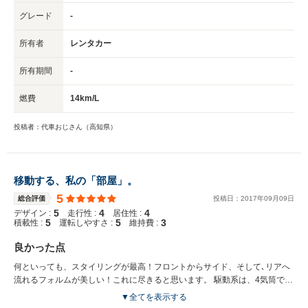
なるので、長距離は腰にきます。長座体前屈みたいな感じです。 あと、ア
グレード
-
クセルからブレーキに踏み替えようとすると、靴がフットブレーキの側面に
つっかえることがあって、レイアウト的にどうなんだと思います。
所有者
レンタカー
所有期間
-
燃費
14km/L
投稿者：代車おじさん（高知県）
移動する、私の「部屋」。
5
総合評価
投稿日：
2017
年
09
月
09
日
5
4
4
デザイン :
走行性 :
居住性 :
5
5
3
積載性 :
運転しやすさ :
維持費 :
良かった点
何といっても、スタイリングが最高！フロントからサイド、そして､リアへ
流れるフォルムが美しい！これに尽きると思います。 駆動系は、4気筒では
あるけど、FRの推進力は、申し分なし。 高速道路での運転は、車高も低い
▼全てを表示する
分、地を這う様な感覚に錯覚させられる。 420iでこれなのだから、435iや