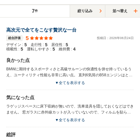
7
絞り込み
並べ替え
件
高次元で全てをこなす贅沢な一台
5
総合評価
投稿日：
2026
年
06
月
24
日
5
5
5
デザイン :
走行性 :
居住性 :
5
5
4
積載性 :
運転しやすさ :
維持費 :
良かった点
BMWに期待するスポーティさと高級サルーンの快適性を併せ持っているう
え、ユーティリティ性能も非常に高い点。 直列6気筒のB58エンジンはとて
もスムーズに回り、絶大なパワーと官能性を兼ね備えています。コンフォー
▼全てを表示する
トモードではハンドリングもシャープすぎません。アダプティブサスペンシ
ョンと重めの車重が効いているのか安定性が非常に高く、以前乗っていたE
気になった点
クラスにも負けない高速安定性を誇ります。しかし一旦スポーツモードに切
り替えるとギュッと足回りが固くなり、エンジンとエキゾーストの音も相ま
ラゲッジスペースに床下収納が無いので、洗車道具を隠しておくなどはでき
って乗り手を走る気にさせてくれます。 グランクーペらしくラゲッジスペ
ません。 窓ガラスに赤外線カットが入っていないので、フィルムを貼らな
ースは開口部が広く、ベビーカーやスーツケースを積むのも容易です。
いと夏は暑いです。
▼全てを表示する
総評