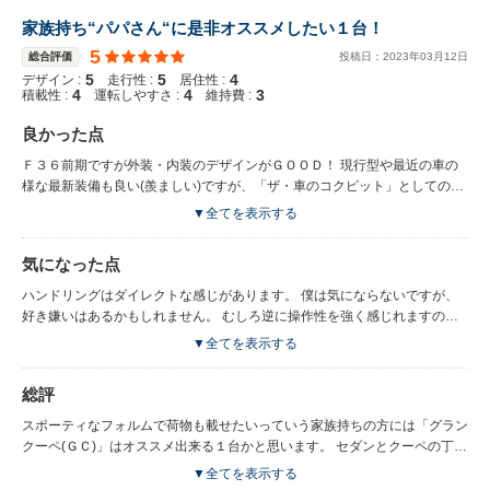
家族持ち“パパさん“に是非オススメしたい１台！
5
総合評価
投稿日：
2023
年
03
月
12
日
5
5
4
デザイン :
走行性 :
居住性 :
4
4
3
積載性 :
運転しやすさ :
維持費 :
良かった点
Ｆ３６前期ですが外装・内装のデザインがＧＯＯＤ！ 現行型や最近の車の
様な最新装備も良い(羨ましい)ですが、「ザ・車のコクピット」としてのク
オリティは個人的に満足！ メーター周り・ハンドル周りがデジタル感より
▼全てを表示する
もアナログ感(少なからず機械感)がある方が好みなので。 家族も運転する事
があるので、扱いやすいパワー(１８４ＰＳ)で加速感も十分。 「“駆け抜け
気になった点
る歓び”ってこういう事か」ときっと感じます（笑） 自分しか乗らないって
いうのであれば、MシリーズのＭＴを選んでるかもしれませんが^^；
ハンドリングはダイレクトな感じがあります。 僕は気にならないですが、
好き嫌いはあるかもしれません。 むしろ逆に操作性を強く感じれますの
で、運転していて楽しいです♪ が、全高は低いので乗り降りは少し大変かも
▼全てを表示する
^^；
総評
スポーティなフォルムで荷物も載せたいっていう家族持ちの方には「グラン
クーペ(ＧＣ)」はオススメ出来る１台かと思います。 セダンとクーペの丁度
イイとこ取りのワガママが叶います（笑） でも実際に、比較するとホント
▼全てを表示する
分かります。 Ｆ型は４シリーズと３シリーズでの見た目はそこまで違いは