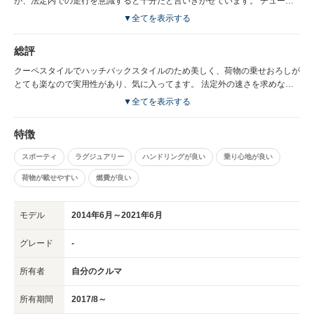
が、法定内での走行を意識すると十分だと言いきかせています。 チューン
すればターボエンジンなので上げられると思います。
▼全てを表示する
総評
クーペスタイルでハッチバックスタイルのため美しく、荷物の乗せおろしが
とても楽なので実用性があり、気に入ってます。 法定外の速さを求めなけ
れば、バランスに優れている420で十分ではないかと思いました。 燃費も良
▼全てを表示する
くオススメの一台です。競合車種とも乗り比べ検討しましたが、今回は
BMWのこのモデルを選びました。因みにいままでは、A5SBでした。
特徴
スポーティ
ラグジュアリー
ハンドリングが良い
乗り心地が良い
荷物が載せやすい
燃費が良い
モデル
2014年6月～2021年6月
グレード
-
所有者
自分のクルマ
所有期間
2017/8～