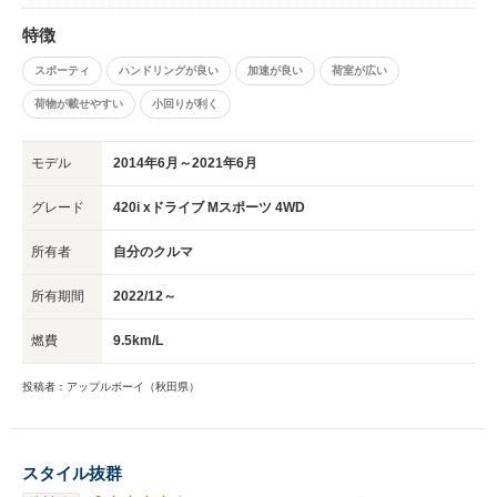
わからないですが、トランクのみ開く３シリーズセダンとは違いグランクー
特徴
ペはリアガラスごとオープンになるので、実はハッチバック的なので差別化
出来ます。 なので積載量も荷物の乗せやすさもＧＯＯＤ。 「３シリーズに
スポーティ
ハンドリングが良い
加速が良い
荷室が広い
もＧＴ(グランツーリスモ)があるじゃん！」と思うかもしれませんが、ＧＴ
の方が後ろがボテっとしてるので、スタイリッシュ感を求めたいならＧＣ。
荷物が載せやすい
小回りが利く
ホント良いとこ取りでバランスがイイです♪ 上にも記載しましたが、標準で
の全高・車高を多少気にする方は３シリーズＧＴもありかと思います。 僕
モデル
2014年6月～2021年6月
もどちらかにするか迷いました。 ＧＴにはディーゼルエンジンもありまし
たから。 ＧＴもそうですが４シリーズは他と被りにくいってのもポイント
グレード
420i xドライブ Mスポーツ 4WD
です。 今となっては年式が８、９年落ちですが古臭さを全く感じないって
のはBMWや外車の良さかなぁと思います。 なかなか見かけないフォルムな
のか、車をのぞいていく方が結構いるみたいです。 息子たちにも「カッコ
所有者
自分のクルマ
いい」と言わせる１台。 パパとしても鼻高々です（笑）
所有期間
2022/12～
燃費
9.5km/L
投稿者：アップルボーイ（秋田県）
スタイル抜群