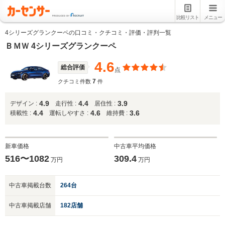
比較リスト
メニュー
4シリーズグランクーペの口コミ・クチコミ・評価・評判一覧
ＢＭＷ 4シリーズグランクーペ
4.6
総合評価
点
7
クチコミ件数
件
4.9
4.4
3.9
デザイン :
走行性 :
居住性 :
4.4
4.6
3.6
積載性 :
運転しやすさ :
維持費 :
新車価格
中古車平均価格
516〜1082
309.4
万円
万円
中古車掲載台数
264台
中古車掲載店舗
182店舗