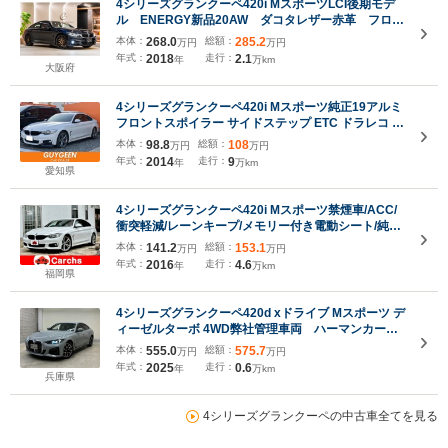
4シリーズグランクーペ420i MスポーツLCI後期モデ
ル ENERGY新品20AW ダコタレザー赤革 フロン
トシートヒーター BMW純正ドラレコ 有償メタリ
本体：
268.0
総額：
285.2
万円
万円
ックカラー マルチディスプレイメーターパネル ア
年式：
2018
走行：
2.1
年
万km
ダプティブLEDヘッドライト
大阪府
4シリーズグランクーペ420i Mスポーツ純正19アルミ
フロントスポイラー サイドステップ ETC ドラレコ バ
ックカメラ ブラックキドニーグリル 車検令和9年9月
本体：
98.8
総額：
108
万円
万円
アルピン・ホワイトIII
年式：
2014
走行：
9
年
万km
愛知県
4シリーズグランクーペ420i Mスポーツ禁煙車/ACC/
衝突軽減/レーンキープ/メモリー付き電動シート/純正
ナビ/バックカメラ/ETC/HIDヘッドライト/純正アルミ
本体：
141.2
総額：
153.1
万円
万円
ホイール/
年式：
2016
走行：
4.6
年
万km
福岡県
4シリーズグランクーペ420d xドライブ Mスポーツ デ
ィーゼルターボ 4WD弊社管理車両 ハーマンカード
ンスピーカー フルセグTV アクティブクルーズコ
本体：
555.0
総額：
575.7
万円
万円
ントロール ヘッドアップディスプレイ 全周囲カメ
年式：
2025
走行：
0.6
年
万km
ラ 電動リアゲート パドルシフト アンビエントラ
兵庫県
イト シートヒーター
4シリーズグランクーペの中古車全てを見る