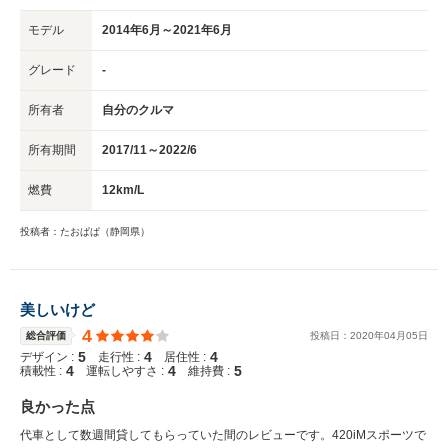
モデル
2014年6月～2021年6月
グレード
-
所有者
自分のクルマ
所有期間
2017/11～2022/6
燃費
12km/L
投稿者：たおぱぱ（静岡県）
美しいけど
4
総合評価
投稿日：
2020
年
04
月
05
日
5
4
4
デザイン :
走行性 :
居住性 :
4
4
5
積載性 :
運転しやすさ :
維持費 :
良かった点
代車として数週間貸してもらっていた間のレビューです。420iMスポーツで