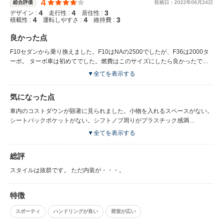
4
総合評価
投稿日：
2022
年
06
月
24
日
4
4
3
デザイン :
走行性 :
居住性 :
4
4
3
積載性 :
運転しやすさ :
維持費 :
良かった点
F10セダンから乗り換えました。F10はNAの2500でしたが、F36は2000タ
ーボ。 ターボ車は初めてでした。燃費はこのサイズにしたら良かったで
す。12ｋｍ/ｌくらい。 車体が軽く、またサイズも手ごろなので運転はしや
▼全てを表示する
すかったです。 また駐車場も場所をさほど選びません。 けっして速い車で
はありません。しかしスタイリングは秀逸です。３シリーズセダンの もっ
気になった点
さりとした感じよりは、もっとスマートです。
車内のコストダウンが顕著に見られました。小物を入れるスペースがない。
シートバックポケットがない。シフトノブ周りがプラスチック感満
載・・・。 バイザーも少し薄目です。全体的に内装は安っぽいです。600万
▼全てを表示する
以上の 車とは思えません。 またBピラーが洗車の度に傷になります。
総評
スタイルは抜群です。 ただ内装が・・・。
特徴
スポーティ
ハンドリングが良い
荷室が広い