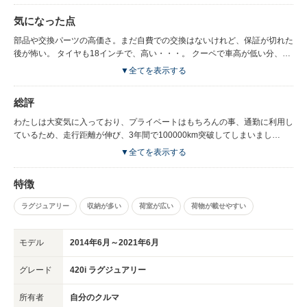
440i、そしてM4ではどんな走りになるのか、末恐ろしい。 クーペで有りな
気になった点
がら、5ドアで、リアシートの居住空間は保たれているし、収納も問題な
し。
部品や交換パーツの高価さ。まだ自費での交換はないけれど、保証が切れた
後が怖い。 タイヤも18インチで、高い・・・。 クーペで車高が低い分、見
切りは悪いが、特に困る事はなかった。 純正スピーカが貧弱。可能であれ
▼全てを表示する
ば交換をお勧めします。
総評
わたしは大変気に入っており、プライベートはもちろんの事、通勤に利用し
ているため、走行距離が伸び、3年間で100000km突破してしまいまし
た・・・。 それでも元気でほとんどトラブル無く走ってくれています。 車
▼全てを表示する
体・維持費では、決して安い車、とは言えませんが、燃費もこのクラスで
14km/l overなら、かなり優秀といえるでしょう。 1人で乗っても、家族で
特徴
乗っても、満足させられる車です。
ラグジュアリー
収納が多い
荷室が広い
荷物が載せやすい
モデル
2014年6月～2021年6月
グレード
420i ラグジュアリー
所有者
自分のクルマ