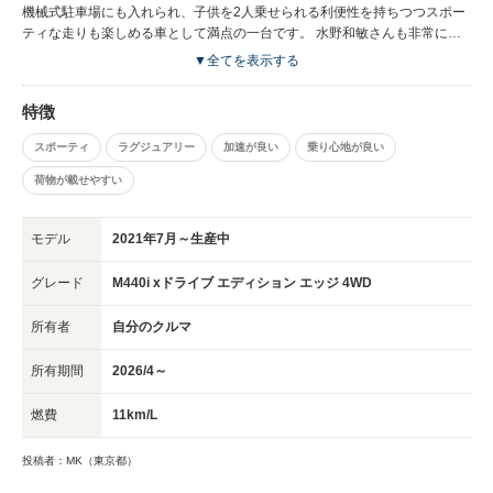
機械式駐車場にも入れられ、子供を2人乗せられる利便性を持ちつつスポー
ティな走りも楽しめる車として満点の一台です。 水野和敏さんも非常に高
い評価をつけており、購入の背中を押してくれました。 3シリーズの軽量ス
▼全てを表示する
ポーティな身のこなしとは少し違い、ラグジュアリーさを兼ね備えたGTカ
ーという趣のです。安定感が非常に高いので、目を三角にして峠を攻めると
特徴
いうよりは、首都高や芦ノ湖スカイラインをハイスピードで流すのが楽し
く、ついついドライブにでかけてしまいます。 デザインの好き嫌いはある
スポーティ
ラグジュアリー
加速が良い
乗り心地が良い
と思いますが、私はこれまでのBMWとは全く違った印象を与えるフロント
デザインが面白いと感じるのでとても気に入っています。
荷物が載せやすい
モデル
2021年7月～生産中
グレード
M440i xドライブ エディション エッジ 4WD
所有者
自分のクルマ
所有期間
2026/4～
燃費
11km/L
投稿者：MK（東京都）