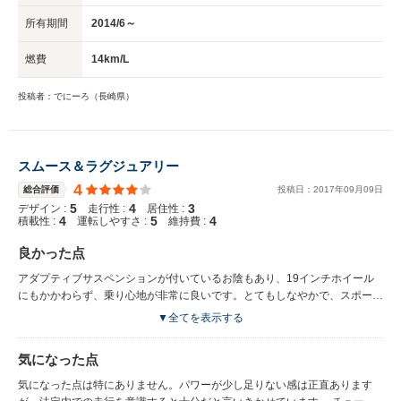
所有期間
2014/6～
燃費
14km/L
投稿者：でにーろ（長崎県）
スムース＆ラグジュアリー
4
総合評価
投稿日：
2017
年
09
月
09
日
5
4
3
デザイン :
走行性 :
居住性 :
4
5
4
積載性 :
運転しやすさ :
維持費 :
良かった点
アダプティブサスペンションが付いているお陰もあり、19インチホイール
にもかかわらず、乗り心地が非常に良いです。とてもしなやかで、スポーツ
に設定するとだいぶ引き締まった脚になります。 内装に関しては、レザー
▼全てを表示する
のため上質感がありますが。この点は他社に比べたらの方が優れているかと
思います。好みによりますかね。 パワーはごくごく普通ですが、トルクが
気になった点
低回転からあるので十分だと思いました。 家族で出かける際、居住性はや
や弱い点ですが、小学生以下の子供であれば、後ろに3人乗せられてます。
気になった点は特にありません。パワーが少し足りない感は正直あります