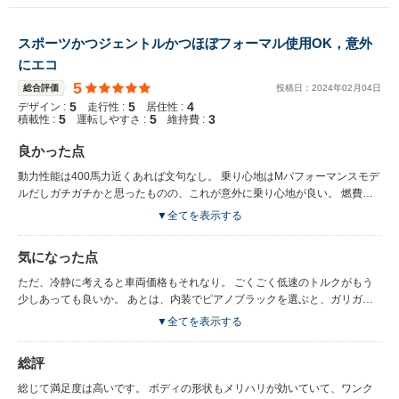
スポーツかつジェントルかつほぼフォーマル使用OK，意外
にエコ
5
総合評価
投稿日：
2024
年
02
月
04
日
5
5
4
デザイン :
走行性 :
居住性 :
5
5
3
積載性 :
運転しやすさ :
維持費 :
良かった点
動力性能は400馬力近くあれば文句なし。 乗り心地はMパフォーマンスモデ
ルだしガチガチかと思ったものの、これが意外に乗り心地が良い。 燃費も
このクラスにしては想像以上に良い。高速を流れに乗って走って15km/Lぐ
▼全てを表示する
らいいく。 いろいろ言われるフロントグリル、黒色のボディにセリウムグ
レーのエッジだと結構締まって見えて良く。 レーザー・ライト＆アダプテ
気になった点
ィブのヘッドライトはかなり良いです。 車両間隔も掴みやすいです。 トラ
ンクは広いです。キャディバッグは３つは楽勝、積み方次第で４つ積むこと
ただ、冷静に考えると車両価格もそれなり。 ごくごく低速のトルクがもう
ができます。M550iでもなく、M340iでもなく、M440iにした大きな決め手
少しあっても良いか。 あとは、内装でピアノブラックを選ぶと、ガリガリ
の１つはこれでした。
傷が気になるようになる。 タイヤは19インチを履いています、アルミも格
▼全てを表示する
好いいのですが、擦り減って変える時のタイヤ代は想像したくない。 リア
カメラの映像の明るさが暗いのが気になります。これまで乗ったBMWより
総評
も明らかに暗い。 FRの直６エンジン、フロントミッドシップのレイアウト
のため、同クラスの車と比較して、若干ですが後席の足元狭めです（ほんの
総じて満足度は高いです。 ボディの形状もメリハリが効いていて、ワンク