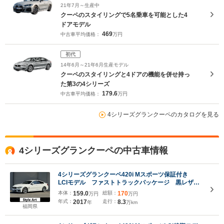
21年7月～生産中
クーペのスタイリングで5名乗車を可能とした4
ドアモデル
469
中古車平均価格：
万円
初代
14年6月～21年6月生産モデル
クーペのスタイリングと4ドアの機能を併せ持っ
た第3の4シリーズ
179.6
中古車平均価格：
万円
4シリーズグランクーペのカタログを見る
4シリーズグランクーペの中古車情報
4シリーズグランクーペ420i Mスポーツ保証付き
LCIモデル ファストトラックパッケージ 黒レザー
シート
本体：
159.0
総額：
170
万円
万円
年式：
2017
走行：
8.3
年
万km
福岡県