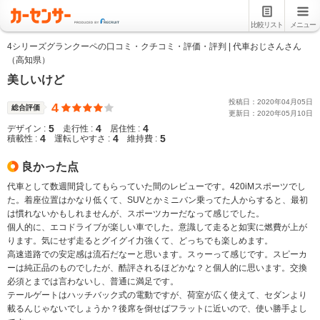
比較リスト
メニュー
4シリーズグランクーペの口コミ・クチコミ・評価・評判 | 代車おじさんさん
（高知県）
美しいけど
投稿日：
2020
年
04
月
05
日
4
総合評価
更新日：
2020
年
05
月
10
日
5
4
4
デザイン :
走行性 :
居住性 :
4
4
5
積載性 :
運転しやすさ :
維持費 :
良かった点
代車として数週間貸してもらっていた間のレビューです。420iMスポーツでし
た。着座位置はかなり低くて、SUVとかミニバン乗ってた人からすると、最初
は慣れないかもしれませんが、スポーツカーだなって感じでした。
個人的に、エコドライブが楽しい車でした。意識して走ると如実に燃費が上が
ります。気にせず走るとグイグイ力強くて、どっちでも楽しめます。
高速道路での安定感は流石だなーと思います。スゥーって感じです。スピーカ
ーは純正品のものでしたが、酷評されるほどかな？と個人的に思います。交換
必須とまでは言わないし、普通に満足です。
テールゲートはハッチバック式の電動ですが、荷室が広く使えて、セダンより
載るんじゃないでしょうか？後席を倒せばフラットに近いので、使い勝手よし