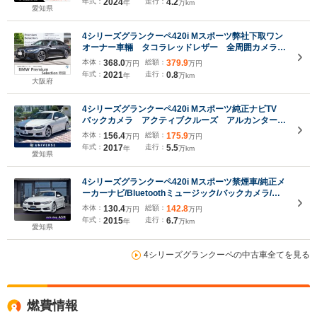
年式：
2024
走行：
4.2
年
万km
ヤレス充電/タイプC充電/ステアリングリモコン/パド
愛知県
ルシフト/純正アルミ/
4シリーズグランクーペ420i Mスポーツ弊社下取ワン
オーナー車輛 タコラレッドレザー 全周囲カメラ
サンプロテクションガラス Mリアスポイラー ハイ
本体：
368.0
総額：
379.9
万円
万円
ラインパッケージ コンフォートパッケージ アクテ
年式：
2021
走行：
0.8
年
万km
ィブクルーズコントロール 2年保証 認定中古車
大阪府
4シリーズグランクーペ420i Mスポーツ純正ナビTV
バックカメラ アクティブクルーズ アルカンターラ
コンビスポーツシート パワーシート アダプティブ
本体：
156.4
総額：
175.9
万円
万円
LEDヘッドランプ スポーツサスペンション パドル
年式：
2017
走行：
5.5
年
万km
シフト 純正18インチAW ETC 禁煙
愛知県
4シリーズグランクーペ420i Mスポーツ禁煙車/純正メ
ーカーナビ/Bluetoothミュージック/バックカメラ/コ
ーナーセンサー/オートテールゲート/コンフォートア
本体：
130.4
総額：
142.8
万円
万円
クセス/インテリジェントセーフティ/レーンディパー
年式：
2015
走行：
6.7
年
万km
チャーウォーニング
愛知県
4シリーズグランクーペの中古車全てを見る
燃費情報