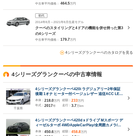
464.5
中古車平均価格：
万円
初代
2014年6月～2021年6月生産モデル
クーペのスタイリングと4ドアの機能を併せ持った第3
の4シリーズ
179.7
中古車平均価格：
万円
4シリーズグランクーペのカタログを見る
4シリーズグランクーペの中古車情報
4シリーズグランクーペ420i ラグジュアリー2年保証
後期 1オナ ヒーター付ベージュレザー 追従ACC LED
ヘッドライト LEDテール 液晶メーター タッチ画面
本体：
218.0
総額：
233
万円
万円
HDDナビ 地デジTV TOPビューカメラ サイドビュー
年式：
2017
走行：
3.7
年
万km
カメラ Pアシスト 電動トランク スマートキー 真珠色
千葉県
4シリーズグランクーペ420d xドライブ Mスポーツ デ
ィーゼルターボ 4WDAppleCarPlay/全周囲カメラ/レ
ーダークルーズ/ブラインドスポット/シートヒーター/
本体：
450.6
総額：
458.8
万円
万円
ヘッドアップディスプレイ/クリアランスソナー/ワイ