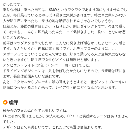
かったです。
乗り心地は、乗った当初は、BMWというワクワクであまり気になりませんでし
たが、毎日乗っているとやっぱり硬さに気付かされます。特に車に興味がない
人が助手席に乗ったら、乗り心地は酷評されるんじゃないでしょうか。
段差とか、路面の継ぎ目とか、うねりとか、割とダイレクトです。今まで通っ
ていた道も、こんなに凹凸あったんだ…って気付きました。良いことなのか悪
いことなのか…。
前車はマツダアクセラでしたが、こんなに突き上げ感なかったよなーって感じ
です。なんというか、内臓に響く感じです。ボディブローのように、、、
スポーツってこういうことなんですかね。好きで乗ってる人は全然気にならな
いと思いますが、助手席で女性がメイクは無理だと思います。
アンビエントライトは2色（アンバー、白）だけでした。
ドライビングポジションは、足を伸ばしたかたちになるので、長距離は腰にき
ます。長座体前屈みたいな感じです。
あと、アクセルからブレーキに踏み替えようとすると、靴がフットブレーキの
側面につっかえることがあって、レイアウト的にどうなんだと思います。
総評
横からのフォルムがとても美しいですね。
FRに初めて乗りましたが、素人のため、FR！！と実感するシーンはありません
でした。
デザインはとても美しいです。これだけでも選ぶ価値あります。