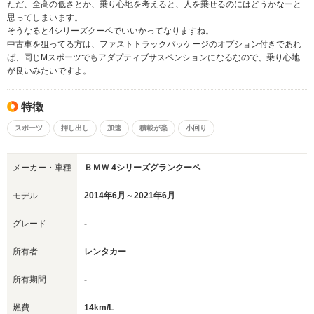
ただ、全高の低さとか、乗り心地を考えると、人を乗せるのにはどうかなーと
思ってしまいます。
そうなると4シリーズクーペでいいかってなりますね。
中古車を狙ってる方は、ファストトラックパッケージのオプション付きであれ
ば、同じMスポーツでもアダプティブサスペンションになるなので、乗り心地
が良いみたいですよ。
特徴
スポーツ
押し出し
加速
積載が楽
小回り
メーカー・車種
ＢＭＷ 4シリーズグランクーペ
モデル
2014年6月～2021年6月
グレード
-
所有者
レンタカー
所有期間
-
燃費
14km/L