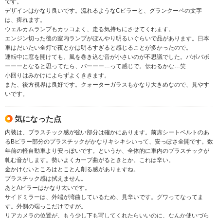
です。
デザインはかなり良いです。流れるようなCピラーと、グランクーペの文字
は、痺れます。
ウェルカムランプもカッコよく、走る気持ちにさせてくれます。
エンジン切った後の室内ランプがぼんやり明るいぐらいで品があります。日本
車はだいたい全灯で夜とかは明るすぎると感じることが多かったので。
運転中に窓を開けても、風を巻き込む音が小さいのが不思議でした。バボバボ
ーーーとなると思ってたら、バーーー…って感じで。伝わるかな…笑
小回りはみかけによらずよくききます。
また、後方視界は良好です。クォーターガラスもかなり大きめなので、見やす
いです。
気になった点
内装は、プラスチック感が強い部分は確かにあります。前席シートベルトのあ
るBピラー部分のプラスチックがかなりキシキシいって、安っぽさ全開です。数
年前の軽自動車より安っぽいです。というか、全体的に車内のプラスチックが
軋む音がします。勢いよくカーブ曲がるときとか。これは辛い。
金かけないところはとことん削る感がありますね。
プラスチック感は拭えません。
あとAピラーはかなり太いです。
サイドミラーは、外端が湾曲しているため、見辛いです。グワってなってま
す。外側の端っこだけですが。
リアカメラの位置が、もう少し下も写してくれたらいいのに、なんか使いづら