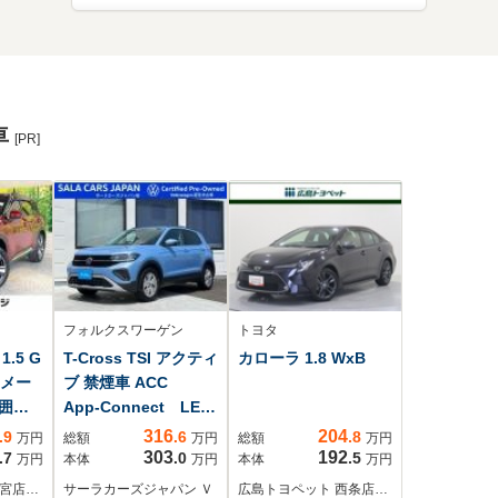
車
[PR]
フォルクスワーゲン
トヨタ
.5 G
T-Cross TSI アクティ
カローラ 1.8 WxB
D メー
ブ 禁煙車 ACC
囲カ
App-Connect LED
軽減
ヘッドライト フロン
316
204
.9
.6
.8
万円
総額
万円
総額
万円
ダー
トアシスト レーン
303
192
.7
.0
.5
万円
本体
万円
本体
万円
煙車
キープ 疲労検知シ
都宮店…
サーラカーズジャパン Ｖ
広島トヨペット 西条店…