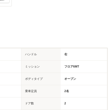
ハンドル
右
ミッション
フロア6MT
ボディタイプ
オープン
乗車定員
2名
ドア数
2