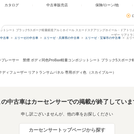
カタログ
中古車販売店
保険/ローン/他
ンポジットシート ブラック5スポーク軽量鍛造アルミホイール スエードステアリングホイール・ドアトリム
ーザー リアトラ
中古車
エリーゼの中古車
エリーゼ・兵庫県の中古車
エリーゼ・宝塚市の中古車
エリ
ラブレーサー 禁煙 ボディ同色ProBax軽量コンポジットシート ブラック5スポー
ックディフューザー リアトランサムパネル 専用ボディ色 （スカイブルー）
この中古車はカーセンサーでの掲載が終了していま
申し訳ございませんが、他の車をお探しください
カーセンサートップページから探す