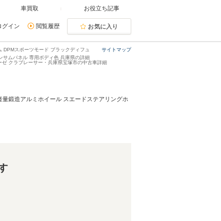
車買取
お役立ち記事
ログイン
閲覧履歴
お気に入り
 DPMスポーツモード ブラックディフュ
サイトマップ
ンサムパネル 専用ボディ色 兵庫県の詳細
ーゼ クラブレーサー・兵庫県宝塚市の中古車詳細
ク軽量鍛造アルミホイール スエードステアリングホ
す