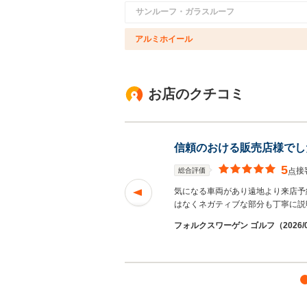
サンルーフ・ガラスルーフ
アルミホイール
お店のクチコミ
信頼のおける販売店様でし
5
接
総合評価
点
らのお店を知りまし
気になる車両があり遠地より来店予
はなくネガティブな部分も丁寧に説
フォルクスワーゲン ゴルフ（2026/