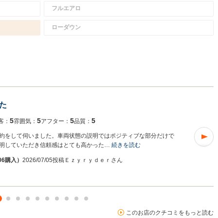
フルエアロ
ローダウン
た
5
5
5
5
客：
雰囲気：
アフター：
品質：
約をして伺いました。車両状態の説明ではポジティブな部分だけで
明していただき信頼感はとても高かった…
続きを読む
06購入）
2026/07/05投稿
Ｅｚｙｒｙｄｅｒさん
このお店のクチコミをもっと読む