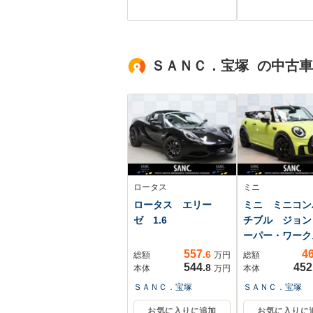
システム レーダー
電動リアゲート
クルーズ 禁煙車
ーナーセンサー
電動リアゲート レ
マートキー L
ザーシート コーナ
ッド ビルトイ
ＳＡＮＣ．宝塚 の中古
ーセンサー スマー
ETC 純正19
トキー LEDヘッド
アルミ オート
ビーム
ロータス
ミニ
ロータス エリー
ミニ ミニコン
ゼ 1.6
チブル ジョン
ーパー・ワーク
557
4
.6
総額
万円
総額
544
452
.8
本体
万円
本体
ＳＡＮＣ．宝塚
ＳＡＮＣ．宝塚
お気に入りに追加
お気に入りに