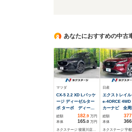
あなたにおすすめの中古
マツダ
日産
CX-5 2.2 XD Lパッケ
エクストレイル 1
ージ ディーゼルター
e-4ORCE 4W
ボ ターボ ディーゼ
カーナビ 全周
ル(軽油) マツダコネ
メラ 衝突被害
182
377
.9
総額
万円
総額
クトナビ バックカ
システム レー
165
366
.0
本体
万円
本体
メラ 衝突被害軽減
クルーズ 禁
ネクステージ 寝屋川店…
ネクステージ 宇