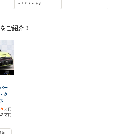
 コ
ステム パークディ
ｏｌｋｓｗａｇ…
 ス
スタンスコントロー
EDヘ
ル スマートフォン
ン
ワイヤレスチャー
車をご紹介！
インチ
ジ パドルシフト
ハイ
認定中古車
バー
・ク
ス
65
万円
.7
万円
追加