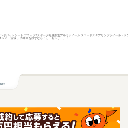
量コンポジットシート ブラック5スポーク軽量鍛造アルミホイール スエードステアリングホイール・ドア
ＡＮＣ．宝塚 」の車両を探すなら「カーセンサー」！