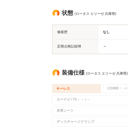
状態
(ロータス エリーゼ 兵庫県)
修復歴
なし
定期点検記録簿
－
装備仕様
(ロータス エリーゼ 兵庫県)
CD/MD：－/
キーレス
カーナビ / TV：－ / －
本革シート
ディスチャージドランプ