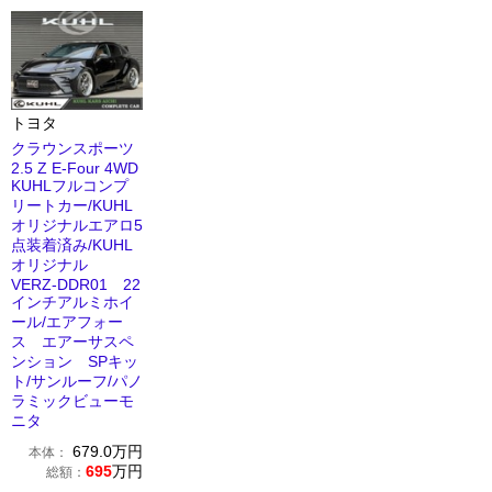
トヨタ
クラウンスポーツ
2.5 Z E-Four 4WD
KUHLフルコンプ
リートカー/KUHL
オリジナルエアロ5
点装着済み/KUHL
オリジナル
VERZ-DDR01 22
インチアルミホイ
ール/エアフォー
ス エアーサスペ
ンション SPキッ
ト/サンルーフ/パノ
ラミックビューモ
ニタ
679.0
万円
本体：
695
万円
総額：