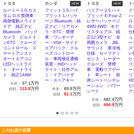
トヨタ
ホンダ
トヨタ
ト
NEW!
NEW!
ルーミー 1.0 カス
フィット 1.5 ハイ
ハリアー 2.5 ハイ
ク
タム G S 禁煙車
ブリッド Lパッケ
ブリッド E-Four Z
ハ
両側電動スライド
ージ Bluetooth・純
レザーパッケージ
ロ
ドア 純正ナビ
正ナビ・リアカメ
4WD 4WD モデ
G
Bluetooth バック
ラ・ETC・禁煙
リスタエアロ 純
仕
カメラ ビルトイ
車・ワンオーナ
正12.3型ナビ 全
ュ
ンETC クルーズ
ー・VSA・サイド
周囲カメラ JBL
ー
コントロール ス
エアバック・クル
サウンド 寒冷地
ス
マートアシスト
ーズコントロー
仕様 セーフティ
い
オートエアコン
ル・車両接近通報
センス レーダー
ヒ
LEDヘッドライ
装置・HIDヘッド
クルーズ 禁煙
リ
ト オートライ
ライト・社外アル
車 電動リアゲー
ー
ト 純正14AW
ミ・ドアバイザ
ト 革シート 前
リ
ー・スペアキー
席シートベンチレ
H
97.1
万円
本体：
ーション パワー
ビ/
112.9
万円
69.8
万円
総額：
本体：
シート
ク
81.1
万円
総額：
482.4
万円
本体：
494.9
万円
総額：
このお店の在庫