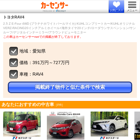
お気に入り
メニュー
トヨタ
RAV4
2.5 Z E-Four 4WD (プラチナホワイトパールマイカ) KUHLコンプリートカー/KUHLオリジナル
VERZ-RACING20インチアルミホイール+海外タイヤ20インチ/ローダウンサスペンション/サン
ルーフ/デジタルインナーミラー/アラウンドビューモニター
この車はカーセンサーnetでの掲載が終了しております。
地域：愛知県
価格：391万円～727万円
車種：RAV4
掲載終了物件と似た条件で検索
あなたにおすすめの中古車
［PR］