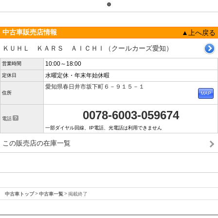
中古車販売店情報
▲上へ戻る
ＫＵＨＬ ＫＡＲＳ ＡＩＣＨＩ（クールカーズ愛知）
10:00～18:00
営業時間
水曜定休・年末年始休暇
定休日
愛知県春日井市坂下町６－９１５－１
住所
0078-6003-059674
電話
一部ダイヤル回線、IP電話、光電話は利用できません
この販売店の在庫一覧
中古車トップ
中古車一覧
掲載終了