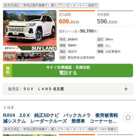
テム デジタルインナーミラー 電動リアゲート レザ
販売店保証
車両品質評価書付
購入プラン付
オンライン相談可
ー調シート 全席シートヒーター 前席シートエアコン
支払総額
本体価格
609.
596.
9
0
万円
万円
50,700
通常ローン
月々
円
年式
2026
年
走行
19
km
車検
'29/07
修復
なし
保証
保証付
整備
法定整備付
住所
愛知県名古屋市緑区
今すぐ在庫確認・見積依頼
無
電話する
料
販売店：
ＳＵＶ ＬＡＮＤ 名古屋
トヨタ
RAV4 2.0 X 純正SDナビ バックカメラ 衝突被害軽
減システム レーダークルーズ 禁煙車 コーナーセン
サー スマートキー ビルトインETC 純正17インチア
販売店保証
車両品質評価書付
購入プラン付
オンライン相談可
360°画像付
ルミ オートハイビーム 車線逸脱警報