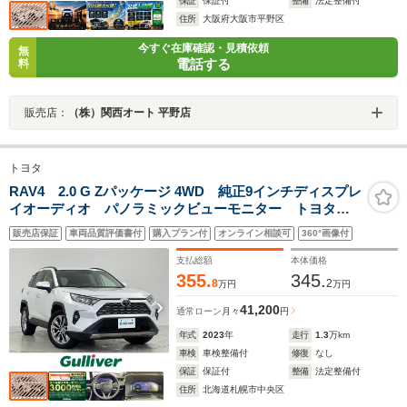
保証
保証付
整備
法定整備付
住所
大阪府大阪市平野区
今すぐ在庫確認・見積依頼
無
電話する
料
販売店：
（株）関西オート 平野店
トヨタ
RAV4 2.0 G Zパッケージ 4WD 純正9インチディスプレ
イオーディオ パノラミックビューモニター トヨタセ
ーフティセンス PCS LTA AHB レーダークルーズ
販売店保証
車両品質評価書付
購入プラン付
オンライン相談可
360°画像付
コントロール BSM オートライト シートヒーター
エアシート BSM
支払総額
本体価格
355.
345.
8
2
万円
万円
41,200
通常ローン
月々
円
年式
2023
年
走行
1.3
万km
車検
車検整備付
修復
なし
保証
保証付
整備
法定整備付
住所
北海道札幌市中央区