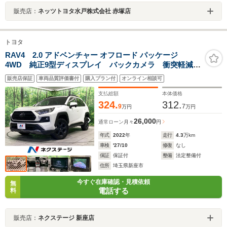
販売店：
ネッツトヨタ水戸株式会社 赤塚店
トヨタ
RAV4 2.0 アドベンチャー オフロード パッケージ
4WD 純正9型ディスプレイ バックカメラ 衝突軽減
デジタルインナーミラー BSM ETC シートベンチレ
販売店保証
車両品質評価書付
購入プラン付
オンライン相談可
ーション パワーシート LEDヘッドライト＆フォグラ
イト フルセグTV クリアランスソナー
支払総額
本体価格
324.
312.
9
7
万円
万円
26,000
通常ローン
月々
円
年式
2022
年
走行
4.3
万km
車検
'27/10
修復
なし
保証
保証付
整備
法定整備付
住所
埼玉県新座市
今すぐ在庫確認・見積依頼
無
電話する
料
販売店：
ネクステージ 新座店