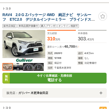
トヨタ
RAV4 2.0 G Zパッケージ 4WD 純正ナビ サンルー
フ ETC2.0 デジタルインナーミラー ブラインドスポ
ットモニター パワーシート シートヒーター ステア
販売店保証
車両品質評価書付
購入プラン付
オンライン相談可
リングヒーター パワーバックドア フォグランプ ド
ライブレコーダー
支払総額
本体価格
310
303.
4
万円
万円
40,700
通常ローン
月々
円
年式
2020
年
走行
4.0
万km
車検
'27/09
修復
なし
保証
保証付
整備
法定整備付
住所
千葉県木更津市
今すぐ在庫確認・見積依頼
無
電話する
料
販売店：
ガリバー 木更津金田店
トヨタ
NEW