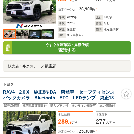
9
0
万円
万円
26,900
通常ローン
月々
円
年式
2022
年
走行
3.8
万km
車検
'27/05
修復
なし
保証
保証付
整備
法定整備付
住所
埼玉県新座市
今すぐ在庫確認・見積依頼
無
電話する
料
販売店：
ネクステージ 新座店
トヨタ
RAV4 2.0 X 純正8型DA 禁煙車 セーフティセンス
バックカメラ Bluetooth ETC LEDランプ 純正18イ
ンチアルミ レーダークルーズ クリアランスソナー
販売店保証
車両品質評価書付
購入プラン付
オンライン相談可
360°画像付
ブレーキホールド
支払総額
本体価格
289.
277.
9
6
万円
万円
25,300
通常ローン
月々
円