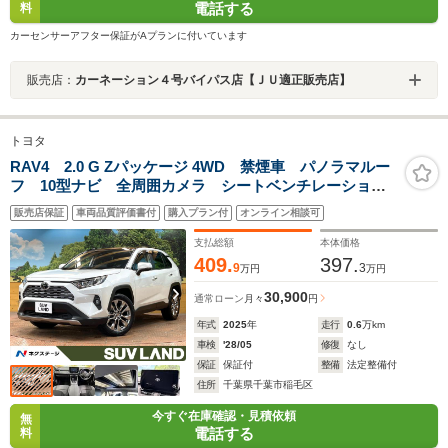
電話する
料
カーセンサーアフター保証がAプランに付いています
販売店：
カーネーション４号バイパス店【ＪＵ適正販売店】
トヨタ
RAV4 2.0 G Zパッケージ 4WD 禁煙車 パノラマルー
フ 10型ナビ 全周囲カメラ シートベンチレーショ
ン デジタルインナーミラー 電動リアゲート ブライ
販売店保証
車両品質評価書付
購入プラン付
オンライン相談可
ンドスポットモニター ステアリングヒーター パワー
シート レーダークルーズ
支払総額
本体価格
409.
397.
9
3
万円
万円
30,900
通常ローン
月々
円
年式
2025
年
走行
0.6
万km
車検
'28/05
修復
なし
保証
保証付
整備
法定整備付
住所
千葉県千葉市稲毛区
今すぐ在庫確認・見積依頼
無
電話する
料