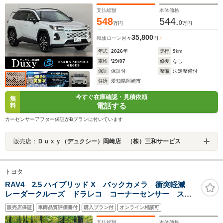
モニター AppleCarPlay対応 フルセグTV ETC2.0
USB充電タイプC スペアキー
支払総額
本体価格
548
544.
0
万円
万円
35,800
残価ローン
月々
円
年式
2026
年
走行
9
km
車検
'29/07
修復
なし
保証
保証付
整備
法定整備付
住所
愛知県岡崎市
今すぐ在庫確認・見積依頼
無
電話する
料
カーセンサーアフター保証がBプランに付いています
販売店：
Ｄｕｘｙ（デュクシー）岡崎店 （株）三和サービス
トヨタ
RAV4 2.5 ハイブリッド X バックカメラ 衝突軽減
レーダークルーズ ドラレコ コーナーセンサー スマ
ートキー ビルトインETC 純正18インチアルミ オー
販売店保証
車両品質評価書付
購入プラン付
オンライン相談可
トハイビーム オートライト デュアルエアコン
支払総額
本体価格