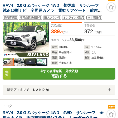
RAV4 2.0 G Zパッケージ 4WD 禁煙車 サンルーフ
純正10型ナビ 全周囲カメラ 電動リアゲート 前席シ
ートエアコン 衝突被害軽減 レーダークルーズ パワ
販売店保証
車両品質評価書付
購入プラン付
オンライン相談可
360°画像付
ーシート コーナーセンサー LEDヘッド ルーフレー
ル
支払総額
本体価格
389.
372.
9
5
万円
万円
33,500
通常ローン
月々
円
年式
2023
年
走行
1.8
万km
車検
車検整備付
修復
なし
保証
保証付
整備
法定整備付
住所
千葉県柏市
今すぐ在庫確認・見積依頼
無
電話する
料
販売店：
ＳＵＶ ＬＡＮＤ 柏
トヨタ
NEW
RAV4 2.0 G Zパッケージ 4WD 4WD サンルーフ 全
周囲カメラ 衝突被害軽減システム レーダークルー