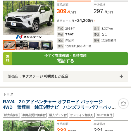
ETC
支払総額
本体価格
309.
297.
9
9
万円
万円
24,200
通常ローン
月々
円
年式
2024
年
走行
3.3
万km
車検
'27/07
修復
なし
保証
保証付
整備
法定整備付
住所
北海道札幌市清田区
今すぐ在庫確認・見積依頼
無
電話する
料
販売店：
ネクステージ 札幌美しが丘店
トヨタ
RAV4 2.0 アドベンチャー オフロード パッケージ
4WD 禁煙車 純正9型ナビ ハンズフリーパワーバック
ドア セーフティセンス BSM RCTA 合皮スポーテ
販売店保証
車両品質評価書付
購入プラン付
オンライン相談可
360°画像付
ィシート シートヒーター ベンチレーション LEDヘ
ッド 純正18インチアルミ ステアリングヒーター
支払総額
本体価格
332.
321.