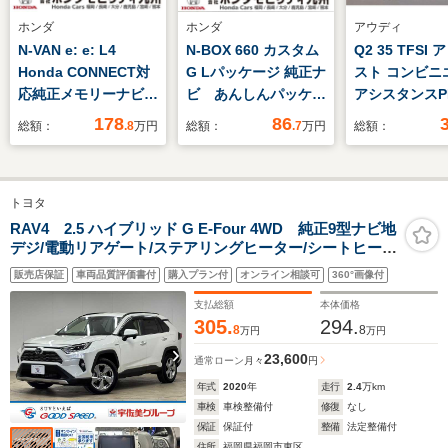
ホンダ
ホンダ
アウディ
N-VAN e: e: L4
N-BOX 660 カスタム
Q2 35 TFSI
Honda CONNECT対
G Lパッケージ 純正ナ
スト コンビニ
応純正メモリーナビ
ビ あんしんパッケー
アシスタンスP
ドラレコ
ジ
モカー
178
86
総額：
.8
万円
総額：
.7
万円
総額：
トヨタ
RAV4 2.5 ハイブリッド G E-Four 4WD 純正9型ナビ地
デジ/電動リアゲート/ステアリングヒーター/シートヒータ
ー/黒革/レーダークルコン/BSM/オートハイビー
販売店保証
車両品質評価書付
購入プラン付
オンライン相談可
360°画像付
ム/ETC/LEDヘッドライト/スマートキー/オートエアコン/
オートライト
支払総額
本体価格
305.
294.
8
8
万円
万円
23,600
通常ローン
月々
円
年式
2020
年
走行
2.4
万km
車検
車検整備付
修復
なし
保証
保証付
整備
法定整備付
住所
福岡県福岡市東区