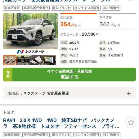
ズ 禁煙車 電動リアゲート 前席シートエアコン パ
販売店保証
車両品質評価書付
購入プラン付
オンライン相談可
360°画像付
ワーシート コーナーセンサー スマートキー LEDヘ
ッド ETC2.0
支払総額
本体価格
354.
342.
9
6
万円
万円
29,500
通常ローン
月々
円
年式
2022
年
走行
2.6
万km
車検
'27/12
修復
なし
保証
保証付
整備
法定整備付
住所
愛知県名古屋市港区
今すぐ在庫確認・見積依頼
無
電話する
料
販売店：
ネクステージ 名古屋茶屋店
トヨタ
RAV4 2.0 X 4WD 4WD 純正SDナビ バックカメ
ラ 寒冷地仕様 トヨタセーフティーセンス ブライン
ドスポットモニター レーダークルーズ 禁煙車 レザ
販売店保証
車両品質評価書付
購入プラン付
オンライン相談可
360°画像付
ー調シート スマートキー LEDヘッド ビルトイン