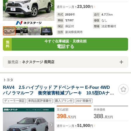
23,100
通常ローン
月々
円
年式
2020
年
走行
4.7
万km
車検
'27/07
修復
なし
保証
保証付
整備
法定整備付
住所
新潟県長岡市
今すぐ在庫確認・見積依頼
無
電話する
料
販売店：
ネクステージ 長岡店
トヨタ
RAV4 2.5 ハイブリッド アドベンチャー E-Four 4WD
パノラマルーフ 衝突被害軽減ブレーキ 10.5型DAナビ
地デジ 全周囲カメラ レーダークルーズ BSM クリア
ディーラー保証
車両品質評価書付
購入プラン付
360°画像付
ランスソナー デジタルミラー ドラレコ シートヒーター
&クール ステアリングヒーター パワーバックドア
支払総額
本体価格
398.
388.
5
8
万円
万円
51,900
通常ローン
月々
円