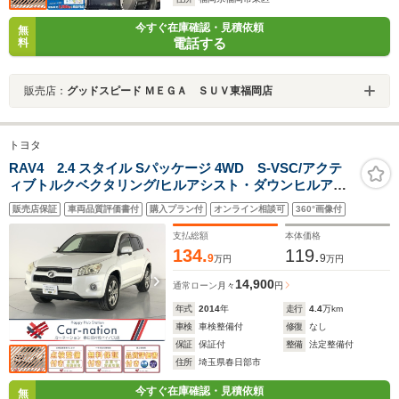
今すぐ在庫確認・見積依頼
無
電話する
料
販売店：
グッドスピード ＭＥＧＡ ＳＵＶ東福岡店
トヨタ
RAV4 2.4 スタイル Sパッケージ 4WD S-VSC/アクテ
ィブトルクベクタリング/ヒルアシスト・ダウンヒルアシ
スト/クルーズコントロール/HIDヘッド・Fフォグ/18イン
販売店保証
車両品質評価書付
購入プラン付
オンライン相談可
360°画像付
チAW/スマートエントリー・プッシュスタート/ECLIPSE
製ナビ/フルセグ/DVD/Bluetooth/ETC
支払総額
本体価格
134.
119.
9
9
万円
万円
14,900
通常ローン
月々
円
年式
2014
年
走行
4.4
万km
車検
車検整備付
修復
なし
保証
保証付
整備
法定整備付
住所
埼玉県春日部市
今すぐ在庫確認・見積依頼
無