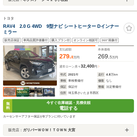
トヨタ
RAV4 2.0 G 4WD 9型ナビ シートヒーター Dインナー
ミラー
販売店保証
車両品質評価書付
購入プラン付
オンライン相談可
360°画像付
支払総額
本体価格
279.
269.
8
5
万円
万円
32,400
通常ローン
月々
円
年式
2021
年
走行
4.8
万km
車検
車検整備付
修復
なし
保証
保証付
整備
法定整備付
住所
埼玉県さいたま市西区
今すぐ在庫確認・見積依頼
無
電話する
料
カーセンサーアフター保証がBプランに付いています
販売店：
ガリバーＷＯＷ！ＴＯＷＮ 大宮