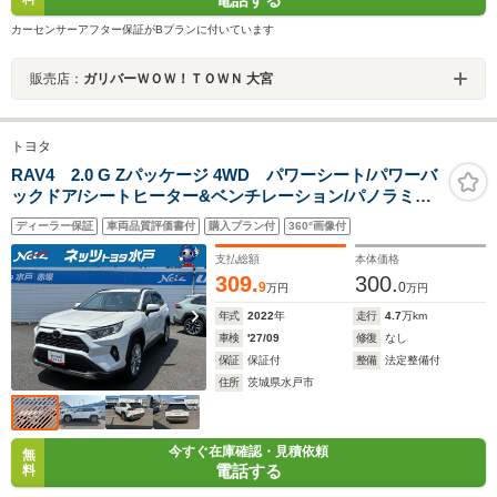
カーセンサーアフター保証がBプランに付いています
販売店：
ガリバーＷＯＷ！ＴＯＷＮ 大宮
トヨタ
RAV4 2.0 G Zパッケージ 4WD パワーシート/パワーバ
ックドア/シートヒーター&ベンチレーション/パノラミッ
クビューモニター
ディーラー保証
車両品質評価書付
購入プラン付
360°画像付
支払総額
本体価格
309.
300.
9
0
万円
万円
年式
2022
年
走行
4.7
万km
車検
'27/09
修復
なし
保証
保証付
整備
法定整備付
住所
茨城県水戸市
今すぐ在庫確認・見積依頼
無
電話する
料