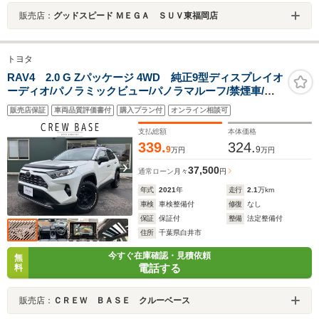
販売店：
グッドスピード ＭＥＧＡ ＳＵＶ東福岡店
トヨタ
RAV4 2.0 G Zパッケージ 4WD 純正9型ディスプレイオ
ーディオ/パノラミックビュー/パノラマルーフ/禁煙車/ワ
ンオーナ/リフトアップ/純正デジタルインナーミラー/パワ
販売店保証
車両品質評価書付
購入プラン付
オンライン相談可
ーバックドア/BSM/社外ブラックホイール/ステアリング
ヒータ/シートヒータ/ETC
支払総額
本体価格
339.
324.
9
9
万円
万円
37,500
通常ローン
月々
円
年式
2021
年
走行
2.1
万km
車検
車検整備付
修復
なし
保証
保証付
整備
法定整備付
住所
千葉県白井市
今すぐ在庫確認・見積依頼
無
電話する
料
販売店：
ＣＲＥＷ ＢＡＳＥ クルーベース