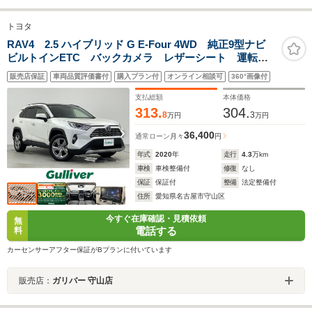
トヨタ
RAV4 2.5 ハイブリッド G E-Four 4WD 純正9型ナビ
ビルトインETC バックカメラ レザーシート 運転席
ポジションメモリー付パワーシート 革巻きステアリン
販売店保証
車両品質評価書付
購入プラン付
オンライン相談可
360°画像付
グ AC100V 前席シートヒーター ステアリングヒータ
ー トヨタセーフティセンス
支払総額
本体価格
313.
304.
8
3
万円
万円
36,400
通常ローン
月々
円
年式
2020
年
走行
4.3
万km
車検
車検整備付
修復
なし
保証
保証付
整備
法定整備付
住所
愛知県名古屋市守山区
今すぐ在庫確認・見積依頼
無
電話する
料
カーセンサーアフター保証がBプランに付いています
販売店：
ガリバー 守山店