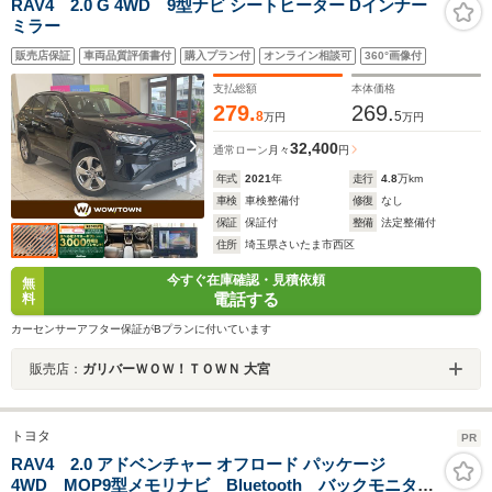
RAV4 2.0 G 4WD 9型ナビ シートヒーター Dインナー
ミラー
販売店保証
車両品質評価書付
購入プラン付
オンライン相談可
360°画像付
支払総額
本体価格
279.
269.
8
5
万円
万円
32,400
通常ローン
月々
円
年式
2021
年
走行
4.8
万km
車検
車検整備付
修復
なし
保証
保証付
整備
法定整備付
住所
埼玉県さいたま市西区
今すぐ在庫確認・見積依頼
無
電話する
料
カーセンサーアフター保証がBプランに付いています
販売店：
ガリバーＷＯＷ！ＴＯＷＮ 大宮
トヨタ
PR
RAV4 2.0 アドベンチャー オフロード パッケージ
4WD MOP9型メモリナビ Bluetooth バックモニタ