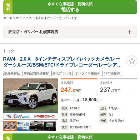
今すぐ在庫確認・見積依頼
無
電話する
料
カーセンサーアフター保証がBプランに付いています
販売店：
ガリバー 札幌藻岩店
トヨタ
RAV4 2.0 X 8インチディスプレイ/バックカメラ/レー
ダークルーズ/BSM/ETC/ドライブレコーダー/レーンアシ
スト/ルーフレール/衝突軽減/オートハイビーム/USB端子/
販売店保証
車両品質評価書付
購入プラン付
オンライン相談可
360°画像付
スマートキー
支払総額
本体価格
247.
237.
8
1
万円
万円
18,900
通常ローン
月々
円
年式
2020
年
走行
2.9
万km
車検
車検整備付
修復
なし
保証
保証付
整備
法定整備付
住所
愛知県春日井市
今すぐ在庫確認・見積依頼
無