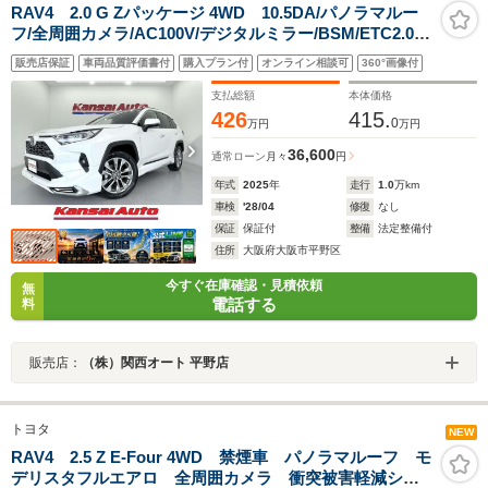
RAV4 2.0 G Zパッケージ 4WD 10.5DA/パノラマルー
フ/全周囲カメラ/AC100V/デジタルミラー/BSM/ETC2.0/
置型充電/スペアタイヤ/純正ドラレコ/純正フロアマット/
販売店保証
車両品質評価書付
購入プラン付
オンライン相談可
360°画像付
電動バックドア/MODELLISTAエアロ/1オーナー
支払総額
本体価格
426
415.
0
万円
万円
36,600
通常ローン
月々
円
年式
2025
年
走行
1.0
万km
車検
'28/04
修復
なし
保証
保証付
整備
法定整備付
住所
大阪府大阪市平野区
今すぐ在庫確認・見積依頼
無
電話する
料
販売店：
（株）関西オート 平野店
トヨタ
NEW
RAV4 2.5 Z E-Four 4WD 禁煙車 パノラマルーフ モ
デリスタフルエアロ 全周囲カメラ 衝突被害軽減シス