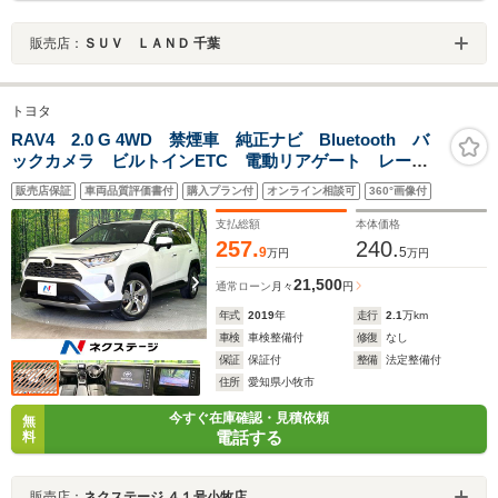
販売店：
ＳＵＶ ＬＡＮＤ 千葉
トヨタ
RAV4 2.0 G 4WD 禁煙車 純正ナビ Bluetooth バ
ックカメラ ビルトインETC 電動リアゲート レーダ
ークルーズコントロール セーフティセンス 合皮シー
販売店保証
車両品質評価書付
購入プラン付
オンライン相談可
360°画像付
ト シートヒーター オートエアコン 純正18AW
支払総額
本体価格
257.
240.
9
5
万円
万円
21,500
通常ローン
月々
円
年式
2019
年
走行
2.1
万km
車検
車検整備付
修復
なし
保証
保証付
整備
法定整備付
住所
愛知県小牧市
今すぐ在庫確認・見積依頼
無
電話する
料
販売店：
ネクステージ ４１号小牧店