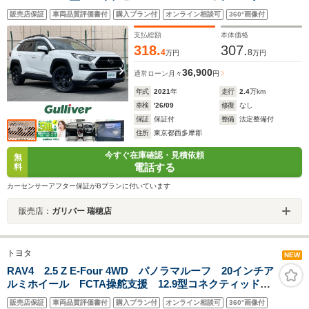
ー レーダークルーズコントロール ダウンヒルアシス
販売店保証
車両品質評価書付
購入プラン付
オンライン相談可
360°画像付
トコントロール オートマチックハイビーム 合皮レザ
ーシート ビルトインETC TVキャンセラー
支払総額
本体価格
318.
307.
4
8
万円
万円
36,900
通常ローン
月々
円
年式
2021
年
走行
2.4
万km
車検
'26/09
修復
なし
保証
保証付
整備
法定整備付
住所
東京都西多摩郡
今すぐ在庫確認・見積依頼
無
電話する
料
カーセンサーアフター保証がBプランに付いています
販売店：
ガリバー 瑞穂店
トヨタ
NEW
RAV4 2.5 Z E-Four 4WD パノラマルーフ 20インチア
ルミホイール FCTA操舵支援 12.9型コネクティッドナ
ビ パノラミックビューモニター ブラインドスポット
販売店保証
車両品質評価書付
購入プラン付
オンライン相談可
360°画像付