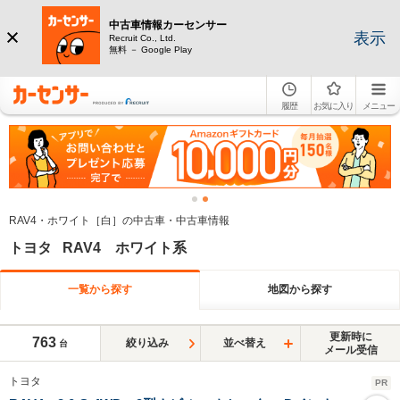
中古車情報カーセンサー
表示
Recruit Co., Ltd.
無料 － Google Play
履歴
お気に入り
メニュー
RAV4・ホワイト［白］の中古車・中古車情報
トヨタ RAV4 ホワイト系
一覧から探す
地図から探す
更新時に
763
絞り込み
並べ替え
台
メール受信
トヨタ
PR