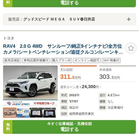
電話する
料
販売店：
グッドスピード ＭＥＧＡ ＳＵＶ春日井店
トヨタ
RAV4 2.0 G 4WD サンルーフ/純正9インチナビ/全方位
カメラ/シートベンチレーション/追従クルコン/レーンキー
プアシスト/パワーバックドア/黒革/パワーシート/シート
販売店保証
車両品質評価書付
購入プラン付
オンライン相談可
360°画像付
メモリー/BSM/ETC/ステアリングヒーター/LED/オートハ
イビーム
支払総額
本体価格
311.
303.
8
3
万円
万円
24,300
通常ローン
月々
円
年式
2022
年
走行
4.2
万km
車検
'27/07
修復
なし
保証
保証付
整備
法定整備付
住所
福岡県福岡市東区
今すぐ在庫確認・見積依頼
無
電話する
料