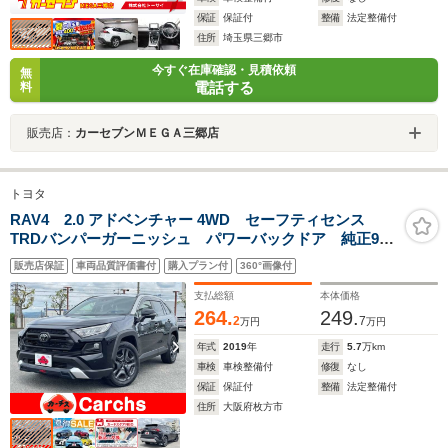
保証
保証付
整備
法定整備付
住所
埼玉県三郷市
今すぐ在庫確認・見積依頼
無
電話する
料
販売店：
カーセブンＭＥＧＡ三郷店
トヨタ
RAV4 2.0 アドベンチャー 4WD セーフティセンス
TRDバンパーガーニッシュ パワーバックドア 純正9イ
ンチSDナビ バックカメラ BTオーディオ ETC スマ
販売店保証
車両品質評価書付
購入プラン付
360°画像付
ートキー LEDヘッドライト 純正19インチアルミ シ
ート&ステアリングヒーター
支払総額
本体価格
264.
249.
2
7
万円
万円
年式
2019
年
走行
5.7
万km
車検
車検整備付
修復
なし
保証
保証付
整備
法定整備付
住所
大阪府枚方市