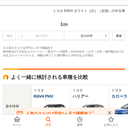
トヨタ RAV4 ホワイト［白］（全国）の中古車
1
/26
最初
前の30件
次の30件
最後
※人気のクルマは平均1ヶ月で掲載終了
物件数合計1万台以上のメーカー｜算出データ期間：2024年9月～11月｜内容：物件数合計1万
台以上のメーカーのうち、掲載が終了した物件数が1,000台以上の場合
よく一緒に検討される車種を比較
トヨタ
トヨタ
トヨタ
RAV4 PHV
ハリアー
カローラ
基本情報
※
人気のクルマは平均1ヶ月で掲載終了
在庫が無くなる前にお問い合わせください
ホーム
検索
履歴
お気に入り