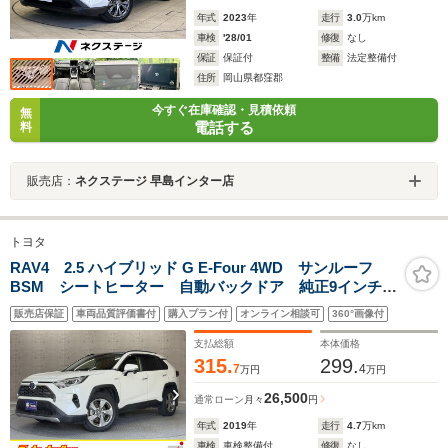
年式
2023
年
走行
3.0
万km
車検
'28/01
修復
なし
保証
保証付
整備
法定整備付
住所
岡山県都窪郡
今すぐ在庫確認・見積依頼
無
電話する
料
販売店：
ネクステージ 早島インター店
トヨタ
RAV4 2.5 ハイブリッド G E-Four 4WD サンルーフ
BSM シートヒーター 自動バックドア 純正9インチナ
ビ フルセグ Bluetooth接続可 CD・DVD再生可
販売店保証
車両品質評価書付
購入プラン付
オンライン相談可
360°画像付
4WD ETC2.0 ステアリングヒーター AC100V 純正
アルミホイール レーダークルーズ LED
支払総額
本体価格
315.
299.
7
4
万円
万円
26,500
通常ローン
月々
円
年式
2019
年
走行
4.7
万km
車検
車検整備付
修復
なし