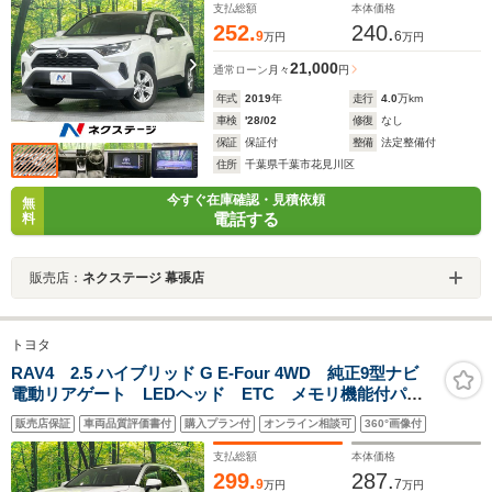
支払総額
本体価格
252.
240.
9
6
万円
万円
21,000
通常ローン
月々
円
年式
2019
年
走行
4.0
万km
車検
'28/02
修復
なし
保証
保証付
整備
法定整備付
住所
千葉県千葉市花見川区
今すぐ在庫確認・見積依頼
無
電話する
料
販売店：
ネクステージ 幕張店
トヨタ
RAV4 2.5 ハイブリッド G E-Four 4WD 純正9型ナビ
電動リアゲート LEDヘッド ETC メモリ機能付パワ
ーシート ドラレコ Bluetooth接続 フルセグ スマー
販売店保証
車両品質評価書付
購入プラン付
オンライン相談可
360°画像付
トキー ステアリングヒーター シートヒーター USB
入力端子
支払総額
本体価格
299.
287.
9
7
万円
万円