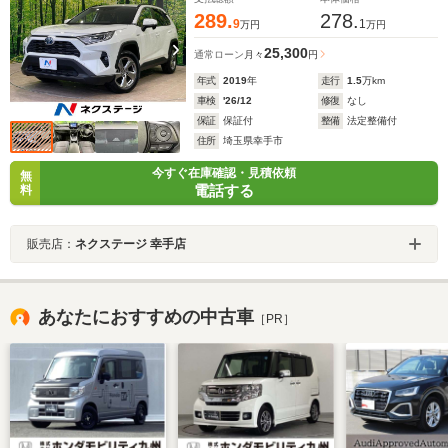
289.
278.
9
1
万円
万円
25,300
通常ローン
月々
円
年式
2019
年
走行
1.5
万km
車検
'26/12
修復
なし
保証
保証付
整備
法定整備付
住所
埼玉県幸手市
今すぐ在庫確認・見積依頼
無
電話する
料
販売店：
ネクステージ 幸手店
あなたにおすすめの中古車
［PR］