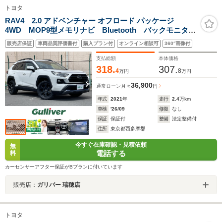
トヨタ
RAV4 2.0 アドベンチャー オフロード パッケージ
4WD MOP9型メモリナビ Bluetooth バックモニタ
ー レーダークルーズコントロール ダウンヒルアシス
販売店保証
車両品質評価書付
購入プラン付
オンライン相談可
360°画像付
トコントロール オートマチックハイビーム 合皮レザ
ーシート ビルトインETC TVキャンセラー
支払総額
本体価格
318.
307.
4
8
万円
万円
36,900
通常ローン
月々
円
年式
2021
年
走行
2.4
万km
車検
'26/09
修復
なし
保証
保証付
整備
法定整備付
住所
東京都西多摩郡
今すぐ在庫確認・見積依頼
無
電話する
料
カーセンサーアフター保証がBプランに付いています
販売店：
ガリバー 瑞穂店
トヨタ