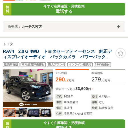
今すぐ在庫確認・見積依頼
無
電話する
料
販売店：
カーチス枚方
トヨタ
RAV4 2.0 G 4WD トヨタセーフティーセンス 純正デ
ィスプレイオーディオ バックカメラ パワーバックド
ア レーダークルーズコントロール LEDオートライ
販売店保証
車両品質評価書付
購入プラン付
オンライン相談可
360°画像付
ト 革シート シートヒーター 純正18インチAW 純正
ETC2.0
支払総額
本体価格
290.
279.
2
8
万円
万円
33,600
通常ローン
月々
円
年式
2021
年
走行
4.4
万km
車検
車検整備付
修復
なし
保証
保証付
整備
法定整備付
住所
埼玉県さいたま市西区
今すぐ在庫確認・見積依頼
無
電話する
料