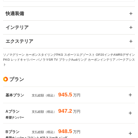
いいえ
はい
快適装備
インテリア
エクステリア
ソノマグリーン カーボンスタイリングPKG スポーツエグゾースト OP20インチAWRSデザイン
PKG レッドキャリパー パノラマSR TV ブラックAudiリング カーボンインテリア パークアシス
ト
プラン
945.5
万円
基本プラン
支払総額（税込）
947.2
万円
Aプラン
支払総額（税込）
希望ナンバー
948.5
万円
Bプラン
支払総額（税込）
希望ナンバー＋フロントガラスコーティング