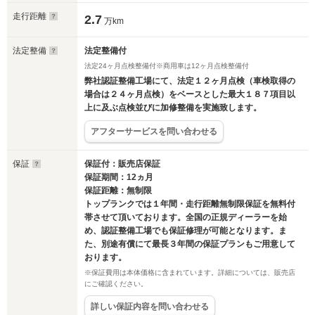
走行距離
2.7
万km
法定整備
法定整備付
法定24ヶ月点検整備付※商用車は12ヶ月点検整備付
弊社認証整備工場にて、法定１２ヶ月点検（車検取得の
場合は２４ヶ月点検）をベースとした最大１８７項目以
上に及ぶ点検並びに加修整備を実施致します。
アフターサービスを問い合わせる
保証
保証付：販売店保証
保証期間：12ヵ月
保証距離：無制限
トップランクでは１年間・走行距離無制限保証を無料付
帯させて頂いております。全国の正規ディーラーを始
め、認証整備工場でも保証修理が可能となります。ま
た、別途有償にて最長３年間の保証プランもご用意して
おります。
※保証費用は本体価格に含まれています。詳細については、販売店
にご確認ください。
詳しい保証内容を問い合わせる