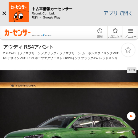
中古車情報カーセンサー
アプリで開く
Recruit Co., Ltd.
無料 － Google Play
履歴
お気に入り
メニュー
アウディ RS4アバント
2.9 4WD （ソノマグリーンメタリック）ソノマグリーン カーボンスタイリングPKG
RSデザインPKG RSスポーツエグゾースト OP20インチブラックAW レッドキャリパ
ー パノラマサンルーフ TVチューナー ブラックAudiリング カーボンインテリア パー
クアシスト
1/63