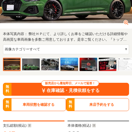
本体写真内容：
弊社ＨＰにて、より詳しくお車をご確認いただける詳細情報や
高画質な車両画像を多数ご用意しております。是非ご覧ください。『トップラ
ンク』で検索
販売店から最短即日、メールで返答！
無
在庫確認・見積依頼をする
料
無
無
車両状態を確認する
来店予約をする
料
料
支払総額(税込)
本体価格(税込)