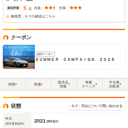
5
内装：
外装：
総合評価
点
修復歴・キズの確認はこちら
クーポン
成約クーポン
ＳＵＭＭＥＲ ＣＡＭＰＡＩＧＮ ２０２６
販売店
車種
中古車
状態
装備
情報
スペック
比較表
状態
キズ・凹みについて問い合わせる
年式
2021
(R03)
年
(初年度登録年)