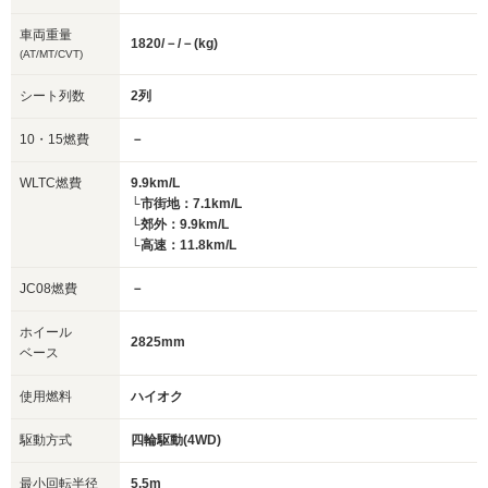
車両重量
1820/－/－(kg)
(AT/MT/CVT)
シート列数
2列
10・15燃費
－
WLTC燃費
9.9km/L
└市街地：7.1km/L
└郊外：9.9km/L
└高速：11.8km/L
JC08燃費
－
ホイール
2825mm
ベース
使用燃料
ハイオク
駆動方式
四輪駆動(4WD)
最小回転半径
5.5m