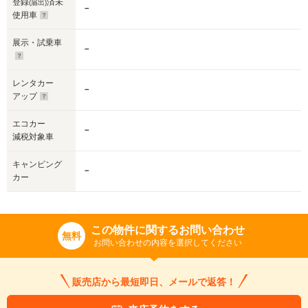
登録
済未
(届出)
－
使用車
展示・試乗車
－
レンタカー
－
アップ
エコカー
－
減税対象車
キャンピング
－
カー
この物件に関するお問い合わせ
無料
お問い合わせの内容を選択してください
販売店から最短即日、メールで返答！