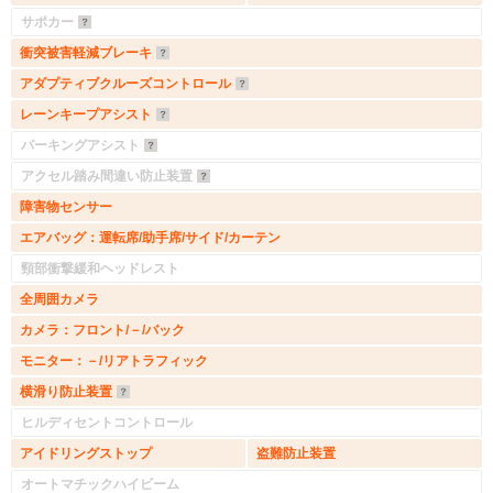
サポカー
衝突被害軽減ブレーキ
アダプティブクルーズコントロール
レーンキープアシスト
パーキングアシスト
アクセル踏み間違い防止装置
障害物センサー
エアバッグ：運転席/助手席/サイド/カーテン
頸部衝撃緩和ヘッドレスト
全周囲カメラ
カメラ：フロント/－/バック
モニター：－/リアトラフィック
入力途中の情報を保存しますか？
横滑り防止装置
ヒルディセントコントロール
※次回問い合わせをする際に自動入力されます
※保存された情報は
90
日で破棄されます
アイドリングストップ
盗難防止装置
オートマチックハイビーム