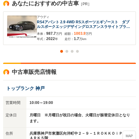
あなたにおすすめの中古車
［PR］
アウディ
RS4アバント 2.9 4WD RSスポーツエギゾースト ダブ
ルスポークエッジデザイングロスアンスラサイトブラッ
クAW レッドキャリパー TVチューナー サラウンド
987.7
1003.9
本体：
万円
総額：
万円
ビューカメラ スマートフォンワイヤレスチャージン
2022
1.7
年式：
年
走行：
万km
グ 認定中古車
中古車販売店情報
トップランク 神戸
営業時間
10:00～19:00
定休日
月曜日 ※月曜日が祝日の場合、火曜日が振替定休日となり
ます。
兵庫県神戸市東灘区向洋町中２－９－１ＲＯＫＫＯｉＰ
住所
MAP
ＡＲＫ５階