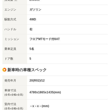
エンジン
ガソリン
駆動方式
4WD
ハンドル
右
ミッション
フロアMTモード付8AT
乗車定員
5名
ドア数
5
新車時の車種スペック
発売年月
20(R02)/12
車体寸法
4780x1865x1435(mm)
(全長x全幅x全高)
室内寸法
－x－x－(mm)
(全長x全幅x全高)