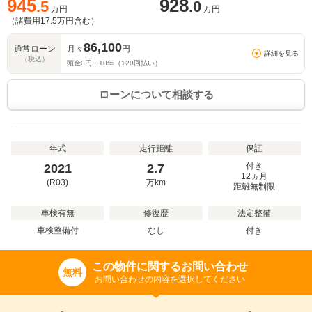
945
928
.5
.0
万円
万円
（諸費用
17.5
万円含む）
86,100
通常ローン
月々
円
詳細を見る
（税込）
頭金
0
円・
10
年（
120
回払い）
ローンについて相談する
年式
走行距離
保証
付き
2021
2.7
12ヵ月
(R03)
万
km
距離無制限
車検有無
修復歴
法定整備
車検整備付
なし
付き
この物件に関するお問い合わせ
無料
お問い合わせの内容を選択してください