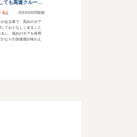
ファミリーカーとしても高速クルーザーとしても使用できるオールラウンダーな車
4
2014/10/28投稿
点
ーがある車で、高めのギア
用しておとなしく走ること
来るし、低めのギアを使用
ばかなりの加速感が味わえ