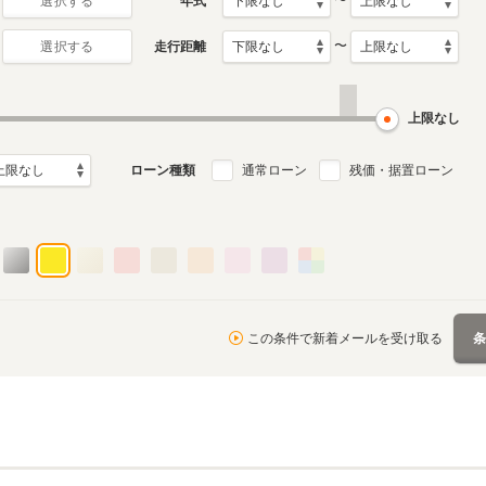
〜
年式
選択する
〜
走行距離
選択する
2代目
初代
月～2018年12月
2006年7月～2009年12月
2001年6月～2002年1月
ル
生産モデル
生産モデル
上限なし
ローン種類
通常ローン
残価・据置ローン
この条件で新着メールを受け取る