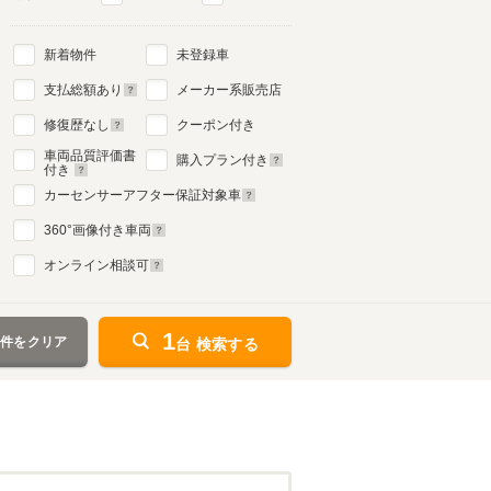
新着物件
未登録車
支払総額あり
メーカー系販売店
修復歴なし
クーポン付き
車両品質評価書
購入プラン付き
付き
カーセンサーアフター保証対象車
360
°画像付き車両
オンライン相談可
1
条件をクリア
台 検索する