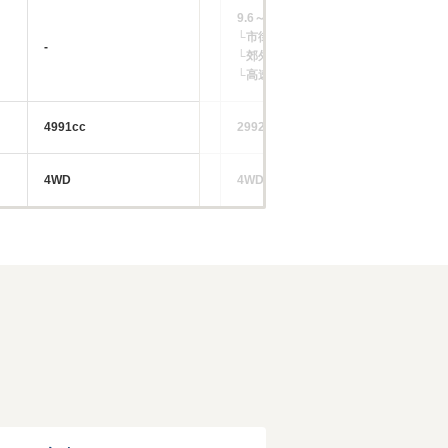
9.6～9.8km/L
13
└市街地:6.5～6.8km/L
└市
-
└郊外:10.0～10.1km/L
└郊
└高速道路:11.7～11.9km/L
└高
4991cc
2992cc
29
4WD
4WD
4W