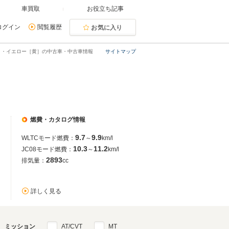
車買取
お役立ち記事
ログイン
閲覧履歴
お気に入り
ト・イエロー［黄］の中古車・中古車情報
サイトマップ
燃費・カタログ情報
9.7
9.9
WLTCモード燃費：
～
km/l
10.3
11.2
JC08モード燃費：
～
km/l
2893
排気量：
cc
詳しく見る
ミッション
AT/CVT
MT