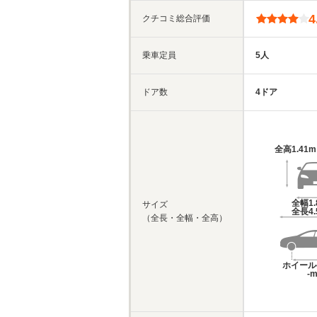
4
クチコミ総合評価
乗車定員
5人
ドア数
4ドア
全高
1.41
全幅
1
サイズ
全長
4
（全長・全幅・全高）
ホイール
-