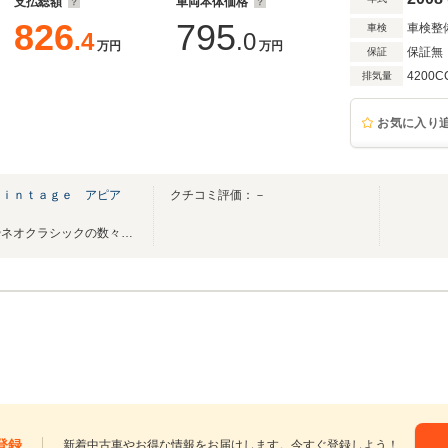
支払総額
車両本体価格
826
795
車検整
車検
.4
.0
万円
万円
保証無
保証
4200C
排気量
お気に入り
Ｖｉｎｔａｇｅ アピア
クチコミ評価：－
仕上げに拘ったハイブランドやネオクラシックの数々！！
登録
新着中古車やお得な情報をお届けします。今すぐ登録しよう！