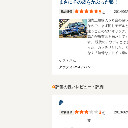
まさに羊の皮をかぶった狼！
5
2014/0
総合評価
点
国内正規輸入５０台の超
なので、まず同じモデル
違うことのないオリジナ
高さが所有欲を満たして
す。 現代のアウディとは
った、カッチリとした、
なく「無骨な」ドイツ車
に浸れる車ではないでし
ゲストさん
か！
アウディ RS4アバント
評価の低いレビュー・評判
夢
3
2013/0
総合評価
点
夢