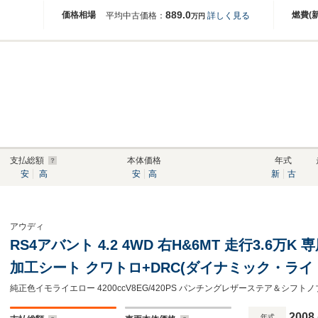
889.0
価格相場
燃費(
平均中古価格：
詳しく見る
万円
支払総額
本体価格
年式
安
高
安
高
新
古
アウディ
RS4アバント 4.2 4WD 右H&6MT 走行3.6万
加工シート クワトロ+DRC(ダイナミック・ライ
ーラーSR カーボントリム カロッツェリアナビ/TV/
Fドラレコ
2008
年式