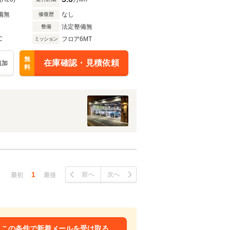
備無
なし
修復歴
法定整備無
整備
C
フロア6MT
ミッション
無
在庫確認・見積依頼
追加
料
1
前へ
次へ
最初
最後
この条件で新着メールを受け取る