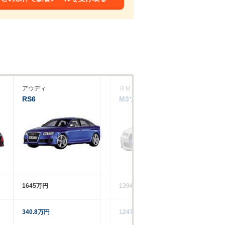
アウディ
ＢＭＷ
ア
RS6
M3ツーリング
S
1645万円
1394～1498万円
10
340.8万円
1247.2万円
92