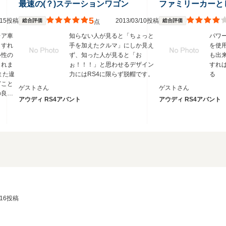
最速の(？)ステーションワゴン
5
3/15投稿
2013/03/10投稿
総合評価
総合評価
点
レア車
知らない人が見ると「ちょっと
パワ
とすれ
手を加えたクルマ」にしか見え
を使
ル性の
ず、知った人が見ると「お
も出
くれま
ぉ！！！」と思わせるデザイン
すれ
また違
力にはRS4に限らず脱帽です。
る
どこと
ゲストさん
ゲストさん
の良さ
アウディ RS4アバント
アウディ RS4アバント
ょう
2/16投稿