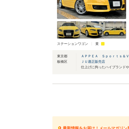
ステーションワゴン
黄
東京都
ＡＰＰＥＡ Ｓｐｏｒｔｓ＆
板橋区
ＪＵ適正販売店
最新情報をお届け！メールマガジン