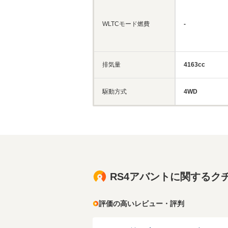
WLTCモード燃費
-
排気量
4163cc
駆動方式
4WD
RS4アバントに関するク
評価の高いレビュー・評判