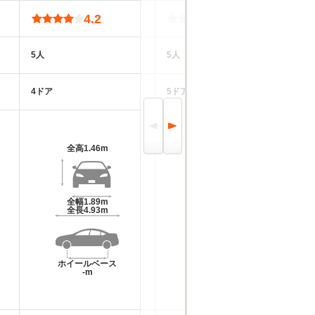
4.2
-
5人
5人
5
4ドア
5ドア
5
全高
1.46m
全高
1.45m
全幅
1.89m
全幅
1.91m
全長
4.93m
全長
4.81m
ホイールベース
ホイールベース
-m
-m