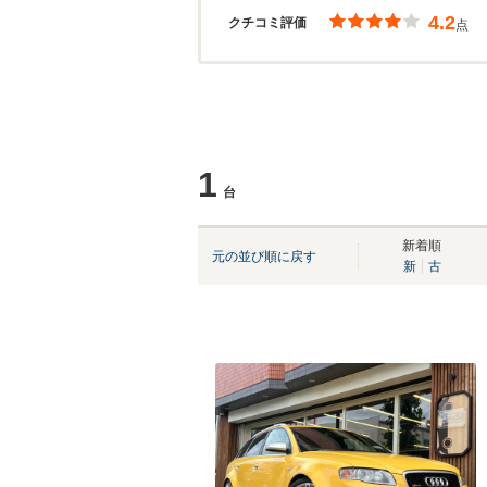
4.2
クチコミ評価
点
1
台
新着順
元の並び順に戻す
新
古