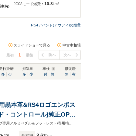
10.3
JC08モード燃費：
km/l
新車時)
---
RS4アバント(アウディ)の燃費
スライドショーで見る
中古車相場
1
前へ
次へ
最初
最後
走行距離
排気量
車検
修復歴
多
少
多
少
付
無
無
有
K 専用黒本革&RS4ロゴエンボス
ド・コントロール)純正OPソ
Bカメラ/Bluetooth接続
純正色イモライエロー 4200ccV8EG/420PS パンチングレザーステア＆シフトノブ専用アルミペダル＆フットレスト/専用楕円エキゾースト カーボンEGカバー H22~R5正規D記録簿13枚 取説保S鍵
3.6
(H20)
万km
走行距離