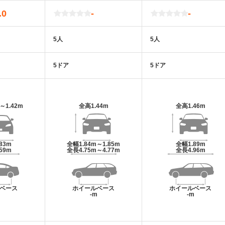
.0
-
-
5人
5人
5ドア
5ドア
m～1.42m
全高
1.44m
全高
1.46m
.83m
全幅
1.84m～1.85m
全幅
1.89m
.59m
全長
4.75m～4.77m
全長
4.96m
ベース
ホイールベース
ホイールベース
m
-m
-m