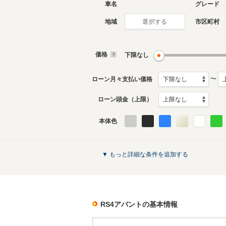
車名
グレード
地域
市区町村
選択する
現行
3代目
2019年1月～生産中
2013年4
生産モデ
価格
下限なし
RS4アバントのカタログを見る
〜
ローン月々支払い価格
ローン頭金（上限）
本体色
▼ もっと詳細な条件を追加する
RS4アバント
の基本情報