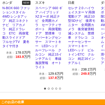
ホンダ
スズキ
日産
ダ
NEW!
N-BOX 660 ファッ
スペーシア 660 ギ
セレナ 2.0 ハイウ
タ
ションスタイル
ア ハイブリッド
ェイスター V 両側
ボ
4WD レンタアッ
XZターボ 純正ナ
電動ドア 純正10
限
プ 純正コネクト
ビ 全周囲カメ
型SDナビ 後席モ
動
ナビ リアカメ
ラ セーフティサ
ニター 全周囲カ
4
ラ 純正ドラレ
ポート 両側電動
メラ 衝突被害軽
ー
コ ETC 両側電
ドア 禁煙車 リ
減システム 禁煙
シ
動スライドドア
アパーキングセン
車 ドラレコ コ
オ
フルセグTV 夏冬
サー スマートキ
ーナーセンサー
ム
タイヤ付き
ー LEDヘッド
スマートキー
イ
ルーフレール ク
LEDヘッド ビル
ー
178.0
万円
本体：
ルコン 純正15イ
トインETC クル
滑
183.9
万円
総額：
ンチアルミ 車線
コン 純正16イン
ラ
逸脱警報 オート
チアルミ
ア
ライト
238.2
万円
本体：
129.6
万円
249.9
万円
本体：
総額：
137.9
万円
総額：
このお店の在庫