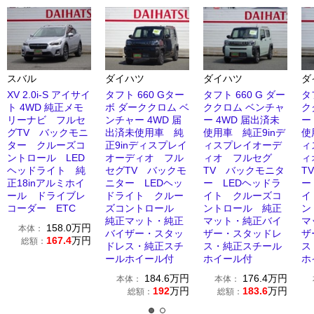
スバル
ダイハツ
ダイハツ
ダ
XV 2.0i-S アイサイ
タフト 660 Gター
タフト 660 G ダー
タ
ト 4WD 純正メモ
ボ ダーククロム ベ
ククロム ベンチャ
ク
リーナビ フルセ
ンチャー 4WD 届
ー 4WD 届出済未
ー
グTV バックモニ
出済未使用車 純
使用車 純正9inデ
使
ター クルーズコ
正9inディスプレイ
ィスプレイオーデ
ィ
ントロール LED
オーディオ フル
ィオ フルセグ
ィ
ヘッドライト 純
セグTV バックモ
TV バックモニタ
T
正18inアルミホイ
ニター LEDヘッ
ー LEDヘッドラ
ー
ール ドライブレ
ドライト クルー
イト クルーズコ
イ
コーダー ETC
ズコントロール
ントロール 純正
ン
純正マット・純正
マット・純正バイ
マ
158.0
万円
本体：
バイザー・スタッ
ザー・スタッドレ
ザ
167.4
万円
総額：
ドレス・純正スチ
ス・純正スチール
ス
ールホイール付
ホイール付
ホ
184.6
万円
176.4
万円
本体：
本体：
192
万円
183.6
万円
総額：
総額：