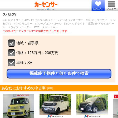
お気に入り
メニュー
スバル
XV
2.0i-S アイサイト 4WD (クリスタルホワイト・パール) ワンオーナー 純正メモリーナビ フル
セグTV バックモニター クルーズコントロール LEDヘッドライト 純正18inアルミホイー
ル ドライブレコーダー ETC スマートキー
この車はカーセンサーnetでの掲載が終了しております。
地域：岩手県
価格：126万円～236万円
車種：XV
掲載終了物件と似た条件で検索
あなたにおすすめの中古車
［PR］