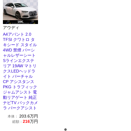
アウディ
A4アバント 2.0
TFSI クワトロ タ
キシード スタイル
4WD 禁煙 パーシ
ャルレザーシート
Sラインエクステ
リア 19AW マトリ
クスLEDヘッドラ
イト バーチャル
CP アシスタンス
PKG トラフィック
ジャムアシスト 電
動リアゲート 純正
ナビTV バックカメ
ラ パークアシスト
203.6
万円
本体：
216
万円
総額：