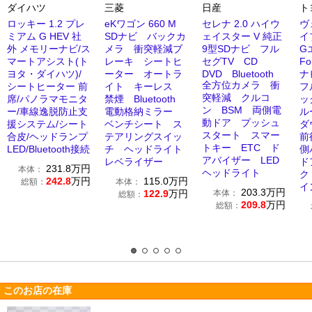
ダイハツ
三菱
日産
ト
ロッキー 1.2 プレ
eKワゴン 660 M
セレナ 2.0 ハイウ
ヴ
ミアム G HEV 社
SDナビ バックカ
ェイスター V 純正
イ
外 メモリーナビ/ス
メラ 衝突軽減ブ
9型SDナビ フル
G
マートアシスト(ト
レーキ シートヒ
セグTV CD
Fo
ヨタ・ダイハツ)/
ーター オートラ
DVD Bluetooth
ナビ
全方位カメラ 衝
シートヒーター 前
イト キーレス
フ
突軽減 クルコ
席/パノラマモニタ
禁煙 Bluetooth
ッ
ン BSM 両側電
ー/車線逸脱防止支
電動格納ミラー
ル
動ドア プッシュ
援システム/シート
ベンチシート ス
ダ
スタート スマー
合皮/ヘッドランプ
テアリングスイッ
前
トキー ETC ド
LED/Bluetooth接続
チ ヘッドライト
側
アバイザー LED
レベライザー
ド
231.8
万円
本体：
ヘッドライト
ク
242.8
万円
115.0
万円
総額：
本体：
イ
203.3
万円
122.9
万円
本体：
総額：
209.8
万円
総額：
このお店の在庫