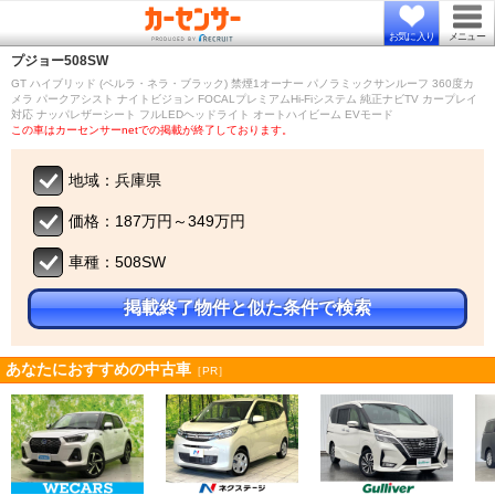
お気に入り
メニュー
プジョー
508SW
GT ハイブリッド (ペルラ・ネラ・ブラック) 禁煙1オーナー パノラミックサンルーフ 360度カ
メラ パークアシスト ナイトビジョン FOCALプレミアムHi-Fiシステム 純正ナビTV カープレイ
対応 ナッパレザーシート フルLEDヘッドライト オートハイビーム EVモード
この車はカーセンサーnetでの掲載が終了しております。
地域：兵庫県
価格：187万円～349万円
車種：508SW
掲載終了物件と似た条件で検索
あなたにおすすめの中古車
［PR］