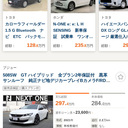
トヨタ
ホンダ
トヨタ
カローラフィールダー
N-ONE e: e: L H
ハイエースバン 
1.5 G Bluetooth ナ
SENSING 新車保
DX ロング G
ビ ETC バックモニ
証 試乗車 ワンオ-
ージ 厳選仕入
ター ワンオーナー
ナ- 純正ナビ TV
キット/6人乗り
128
235
2
総額：
.6
万円
総額：
.8
万円
総額：
車 ハロゲンヘッドラ
Rカメラ BTオ-ディ
バイザー/ベッ
イト スマートキー
オ シ-トヒ-タ-
ト/KENWOO
トヨタセーフティーセ
ETC LEDライト
(MDV‐S707W
プジョー
ンンス
VSA クルコン アル
カメラ/ETC
ミ スマ-トキ- スペ
508SW GT ハイブリッド 全プラン2年保証付 黒革
サンルーフ 純正ナビ地デジカープレイBカメラF/RDレ
アキ-盗難防止装置
コETC 充電ケーブル付 ブラインドスポットモニタ
AAC
販売店保証
購入プラン付
ー パワーバックドア パワーシート/ヒーター アクテ
ィブセーフティー
支払総額
本体価格
297.
284.
4
0
万円
万円
23,600
通常ローン
月々
円
年式
2021
年
走行
2.2
万km
車検
車検整備付
修復
なし