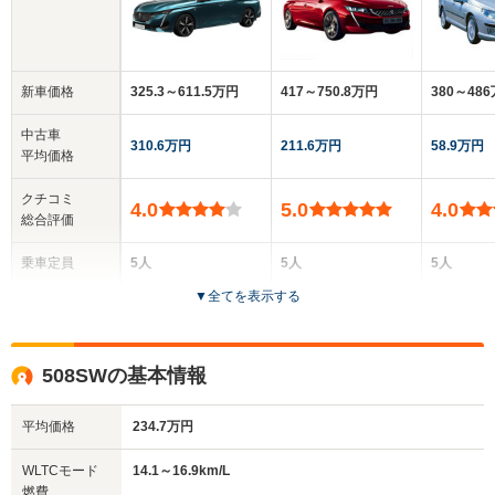
新車価格
325.3～611.5万円
417～750.8万円
380～48
中古車
310.6万円
211.6万円
58.9万円
平均価格
クチコミ
4.0
5.0
4.0
総合評価
乗車定員
5人
5人
5人
▼
全てを表示する
ドア数
5ドア
5ドア
5ドア
全高
全高
全
508SWの基本情報
1.49m
1.42m
1.
平均価格
234.7万円
全幅
全幅
全
WLTCモード
14.1～16.9km/L
サイズ
1.85m
1.86m
1.
燃費
全長
全長