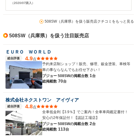
（2020/07購入）
508SW（兵庫県）を扱う販売店クチコミをもっと見る
508SW（兵庫県）を扱う注目販売店
ＥＵＲＯ ＷＯＲＬＤ
4.9
総合評価
点
予約来店制ショップ！販売、修理、鈑金塗装、車検等
車の事ならなんでもお任せ下さい！
1
プジョー 508SWの
掲載台数
台
70
総掲載数
台
株式会社ネクストワン アイヴィア
4.8
総合評価
点
全車低金利【3.9％】でご案内！全車車両鑑定書付！
安心の2年保証付！【認証工場店】
2
プジョー 508SWの
掲載台数
台
113
総掲載数
台