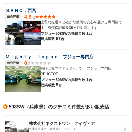
ＳＡＮＣ．西宮
4.8
総合評価
点
上質な厳選車と確かな整備で安心を届ける専門店で
す。有償保証最長36ヶ月対応します
1
プジョー 508SWの
掲載台数
台
57
総掲載数
台
Ｍｉｇｈｔｙ Ｊａｐａｎ プジョー専門店
0
総合評価
点
有限会社マイティジャパン プジョー専門店
PEUGEOT
1
プジョー 508SWの
掲載台数
台
5
総掲載数
台
508SW（兵庫県）のクチコミ件数が多い販売店
株式会社ネクストワン アイヴィア
兵庫県宝塚市山本野里１－５５－１