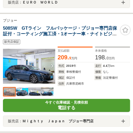
販売店：
ＥＵＲＯ ＷＯＲＬＤ
プジョー
508SW GTライン フルパッケージ・プジョー専門店保
証付・コーティング施工済・1オーナー車・ナイトビジョ
ン・純正ナビ・TV・バックカメラ・LEDヘッドライト・
販売店保証
フルパークアシスト&360度ビジョン・パノラミックサン
ルーフ
支払総額
本体価格
209.
198.
9
0
万円
万円
年式
2019
年
走行
4.4
万km
車検
車検整備付
修復
なし
保証
保証付
整備
法定整備付
住所
兵庫県尼崎市
今すぐ在庫確認・見積依頼
電話する
販売店：
Ｍｉｇｈｔｙ Ｊａｐａｎ プジョー専門店