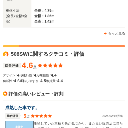
(全長x全幅x全高)
4.66m
4.75m～4.77m
4.
車体寸法
全長：4.79m
(全長x全幅x全
全幅：1.86m
高)
全高：1.42m
ホイールベース
ホイールベース
ホイー
-m
-m
もっと見る
17.2～21.6km/L
14.1～16.9km/L
└市街地:11.7～
└市街地:10.7～
508SWに関するクチコミ・評価
17.6km/L
12.9km/L
WLTCモード
└郊外:17.6～
└郊外:13.9～
-
燃費
4.6
21.7km/L
17.1km/L
総合評価
点
└高速道路:19.7～
└高速道路:16.5～
4.6
4.6
4.4
デザイン :
走行性 :
居住性 :
24.4km/L
20.1km/L
4.6
4.5
4.4
積載性 :
運転しやすさ :
維持費 :
排気量
1199～1598cc
1598～1997cc
2230～29
評価の高いレビュー・評判
駆動方式
FF
FF
FF
成熟した車です。
5
総合評価
2025/02/15投稿
点
希望していた車種と色が見つかり、また良い販売店に当た