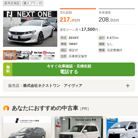
バックドア マッサージ付きパワーシート シートヒー
販売店保証
購入プラン付
ター ブラインドスポットモニター アクティブクルコ
ン フォーカルS 衝突軽減 LEDヘッドライト
支払総額
本体価格
217.
208.
4
0
万円
万円
17,500
通常ローン
月々
円
年式
2019
年
走行
5.3
万km
車検
'28/07
修復
なし
保証
保証付
整備
法定整備付
住所
兵庫県宝塚市
今すぐ在庫確認・見積依頼
無
電話する
料
販売店：
株式会社ネクストワン アイヴィア
あなたにおすすめの中古車
［PR］