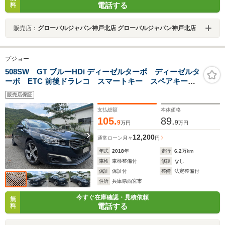
電話する
料
販売店：
グローバルジャパン神戸北店 グローバルジャパン神戸北店
プジョー
508SW GT ブルーHDi ディーゼルターボ ディーゼルタ
ーボ ETC 前後ドラレコ スマートキー スペアキー有
り
販売店保証
支払総額
本体価格
105.
89.
9
9
万円
万円
12,200
通常ローン
月々
円
年式
2018
年
走行
6.2
万km
車検
車検整備付
修復
なし
保証
保証付
整備
法定整備付
住所
兵庫県西宮市
今すぐ在庫確認・見積依頼
無
電話する
料