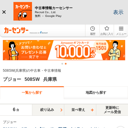
中古車情報カーセンサー
表示
Recruit Co., Ltd.
無料 － Google Play
履歴
お気に入り
メニュー
508SW(兵庫県)の中古車・中古車情報
プジョー 508SW 兵庫県
一覧から探す
地図から探す
更新時に
6
絞り込み
並べ替え
台
メール受信
プジョー