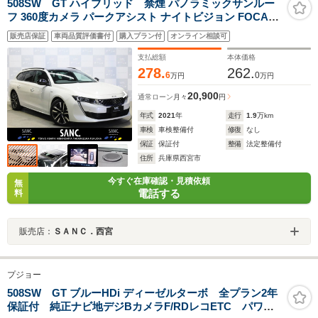
508SW GT ハイブリッド 禁煙 パノラミックサンルー
フ 360度カメラ パークアシスト ナイトビジョン FOCAL
プレミアムHi-Fiシステム 純正ナビTV カープレイ対応 ナ
販売店保証
車両品質評価書付
購入プラン付
オンライン相談可
ッパレザーシート フルLEDヘッドライト オートハイビー
ム EVモード
支払総額
本体価格
278.
262.
6
0
万円
万円
20,900
通常ローン
月々
円
年式
2021
年
走行
1.9
万km
車検
車検整備付
修復
なし
保証
保証付
整備
法定整備付
住所
兵庫県西宮市
今すぐ在庫確認・見積依頼
無
電話する
料
販売店：
ＳＡＮＣ．西宮
プジョー
508SW GT ブルーHDi ディーゼルターボ 全プラン2年
保証付 純正ナビ地デジBカメラF/RDレコETC パワー