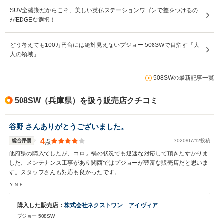
SUV全盛期だからこそ、美しい英仏ステーションワゴンで差をつけるの
がEDGEな選択！
どう考えても100万円台には絶対見えないプジョー 508SWで目指す「大
人の領域」
508SWの最新記事一覧
508SW（兵庫県）を扱う販売店クチコミ
谷野 さんありがとうございました。
4
総合評価
2020/07/12投稿
点
他府県の購入でしたが、コロナ禍の状況でも迅速な対応して頂きたすかりま
した。メンテナンス工事があり関西ではプジョーが豊富な販売店だと思いま
す。スタッフさんも対応も良かったです。
ＹＮＰ
購入した販売店：
株式会社ネクストワン アイヴィア
プジョー 508SW