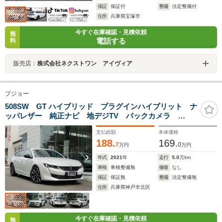
保証
保証付
整備
法定整備付
住所
兵庫県宝塚市
今すぐ在庫確認・見積依頼
無
電話する
料
販売店：
株式会社ネクストワン アイヴィア
プジョー
508SW GT ハイブリッド プラグインハイブリット ナ
ッパレザー 純正ナビ 地デジTV バックカメラ
ETC ACC FOCALサウンド LEDヘッドライト パワ
支払総額
本体価格
ーテールゲート
188.
169.
7
0
万円
万円
年式
2021
年
走行
5.0
万km
車検
車検整備無
修復
なし
保証
保証無
整備
法定整備無
住所
兵庫県神戸市北区
今すぐ在庫確認・見積依頼
無