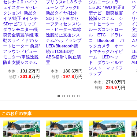
セレナ 2.0 ハイウ
プリウスα 1.8 S チ
ジムニーシエラ
ハ
ェイスター Vセレ
ューン ブラックII
1.5 JC 4WD 純正8
ブ
クションII 新品タ
新品タイヤ/社外
型ナビ 衝突被害
イ
イヤ/純正 9インチ
SDナビ/トヨタセ
軽減システム シ
リ
SDナビ/フリップ
ーフティセンス/シ
ートヒーター ク
イ
ダウンモニター/衝
ートヒーター/車線
ルーズコントロー
突
突安全装置/両側電
逸脱防止支援シス
ル ETC ドラレ
脱
動スライドドア/シ
テム/ヘッドランプ
コ Bluetooth バ
ム
ートヒーター 前席/
LED/Bluetooth接
ックカメラ オー
ヘ
アラウンドビュー
続/ETC/EBD付
トマチックハイビ
LE
モニター/車線逸脱
ABS/横滑り防止装
ーム LEDヘッ
続/
防止支援システム
置
ド ダウンヒルア
AB
シスト マッドフ
191.2
万円
186.6
万円
本体：
本体：
ラップ
201.9
万円
197.8
万円
総額：
総額：
274.0
万円
本体：
284.9
万円
総額：
このお店の在庫