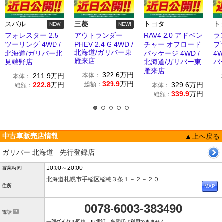
スバル
三菱
トヨタ
ト
NEW!
NEW!
フォレスター 2.5
アウトランダー
RAV4 2.0 アドベン
ラ
ツーリング 4WD /
PHEV 2.4 G 4WD /
チャー オフロード
プラ
北海道/ガリバー東
北海道/ガリバー北
パッケージ 4WD /
4
雁来店
見端野店
北海道/ガリバー東
バ
雁来店
322.6
万円
211.9
万円
本体：
本体：
329.9
万円
222.8
万円
総額：
329.6
万円
総額：
本体：
339.9
万円
総額：
中古車販売店情報
▲上へ戻る
ガリバー 北海道 先行登録店
10:00～20:00
営業時間
北海道札幌市手稲区稲穂３条１－２－２０
住所
0078-6003-383490
電話
一部ダイヤル回線、IP電話、光電話は利用できません