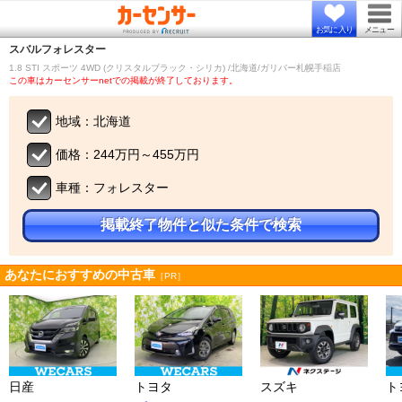
お気に入り
メニュー
スバル
フォレスター
1.8 STI スポーツ 4WD (クリスタルブラック・シリカ) /北海道/ガリバー札幌手稲店
この車はカーセンサーnetでの掲載が終了しております。
地域：北海道
価格：244万円～455万円
車種：フォレスター
掲載終了物件と似た条件で検索
あなたにおすすめの中古車
［PR］
日産
トヨタ
スズキ
ト