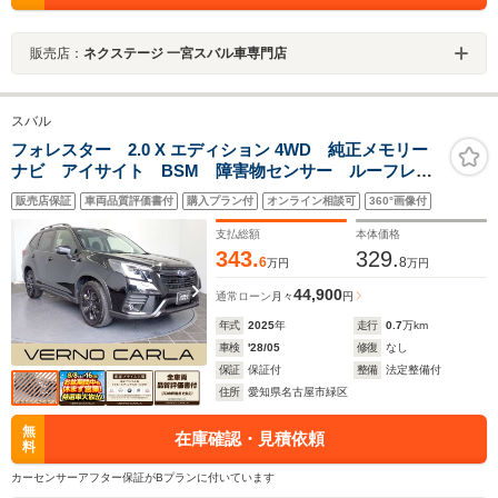
販売店：
ネクステージ 一宮スバル車専門店
スバル
フォレスター 2.0 X エディション 4WD 純正メモリー
ナビ アイサイト BSM 障害物センサー ルーフレー
ル 前席パワーシート 全席シートヒーター ステアリ
販売店保証
車両品質評価書付
購入プラン付
オンライン相談可
360°画像付
ングヒーター LEDライト バックカメラ フルセグ
TV DVD再生 ETC
支払総額
本体価格
343.
329.
6
8
万円
万円
44,900
通常ローン
月々
円
年式
2025
年
走行
0.7
万km
車検
'28/05
修復
なし
保証
保証付
整備
法定整備付
住所
愛知県名古屋市緑区
無
在庫確認・見積依頼
料
カーセンサーアフター保証がBプランに付いています