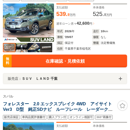
リアビューミラー アイサイトセーフティプラス レー
ダークルーズ 禁煙車 電動リアゲート
支払総額
本体価格
539.
525.
9
8
万円
万円
42,600
通常ローン
月々
円
年式
2026
年
走行
10
km
車検
'29/07
修復
なし
保証
保証付
整備
法定整備無
住所
千葉県千葉市稲毛区
無
在庫確認・見積依頼
料
販売店：
ＳＵＶ ＬＡＮＤ 千葉
スバル
フォレスター 2.0 エックスブレイク 4WD アイサイト
Ver3 D型 純正SDナビ ルーフレール レーダークル
ーズコントロール パワーシート シートヒーター
販売店保証
車両品質評価書付
購入プラン付
オンライン相談可
360°画像付
LEDヘッドライト ETC パドルシフト スマートキ
ー オートライト フルセグ
支払総額
本体価格