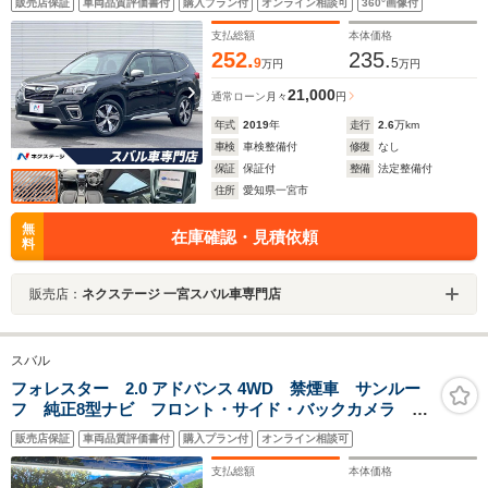
販売店保証
車両品質評価書付
購入プラン付
オンライン相談可
360°画像付
バックドア 全席シートヒーター メモリ付きパワーシ
ート純正18インチアルミホイール
支払総額
本体価格
252.
235.
9
5
万円
万円
21,000
通常ローン
月々
円
年式
2019
年
走行
2.6
万km
車検
車検整備付
修復
なし
保証
保証付
整備
法定整備付
住所
愛知県一宮市
無
在庫確認・見積依頼
料
販売店：
ネクステージ 一宮スバル車専門店
スバル
フォレスター 2.0 アドバンス 4WD 禁煙車 サンルー
フ 純正8型ナビ フロント・サイド・バックカメラ ブ
ラインドスポットモニター レーダークルーズコントロ
販売店保証
車両品質評価書付
購入プラン付
オンライン相談可
ール 衝突被害軽減システム デジタルインナーミラ
ー 全席シートヒーター ETC
支払総額
本体価格