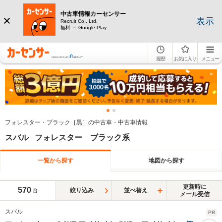
中古車情報カーセンサー
表示
Recruit Co., Ltd.
無料 － Google Play
履歴
お気に入り
メニュー
フォレスター・ブラック［黒］の中古車・中古車情報
スバル フォレスター ブラック系
一覧から探す
地図から探す
更新時に
570
絞り込み
並べ替え
台
メール受信
スバル
PR