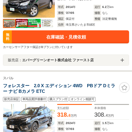
年式
2014
年
走行
6.2
万km
車検
'27/05
修復
なし
保証
保証付
整備
法定整備無
住所
埼玉県さいたま市緑区
無
在庫確認・見積依頼
料
カーセンサーアフター保証がBプランに付いています
販売店：
エバーグリーンオート株式会社 ファースト店
スバル
フォレスター 2.0 X エディション 4WD PBドア Dミラ
ー ナビ Bカメラ ETC
販売店保証
車両品質評価書付
購入プラン付
オンライン相談可
支払総額
本体価格
318.
308.
6
4
万円
万円
年式
2024
年
走行
1.5
万km
車検
'27/03
修復
なし