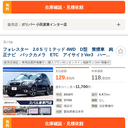
無
在庫確認・見積依頼
料
販売店：
ガリバー 小田原東インター店
スバル
フォレスター 2.0 S リミテッド 4WD D型 禁煙車 純
正ナビ バックカメラ ETC アイサイトVer3 ハーフ
レザーシート 全席シートヒーター パワーシート
販売店保証
車両品質評価書付
購入プラン付
オンライン相談可
360°画像付
LEDヘッドライト 純正18インチアルミホイール オー
トハイビーム
支払総額
本体価格
129.
118.
9
0
万円
万円
11,700
通常ローン
月々
円
年式
2016
年
走行
6.9
万km
車検
'27/02
修復
なし
保証
保証付
整備
法定整備付
住所
愛知県春日井市
無
在庫確認・見積依頼
料