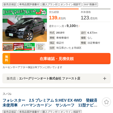
脱警報 ETC2.0 アダプティブクルコン パワーシート シー
販売店保証
車両品質評価書付
購入プラン付
オンライン相談可
360°画像付
トヒーター アクセスキー プッシュスタート 横滑防止装置
X-MODE LEDライト F/Rフォグ
支払総額
本体価格
139.
123.
9
0
万円
万円
9,100
通常ローン
月々
円
年式
2015
年
走行
6.3
万km
車検
車検整備付
修復
なし
保証
保証付
整備
法定整備付
住所
埼玉県さいたま市緑区
無
在庫確認・見積依頼
料
カーセンサーアフター保証がBプランに付いています
販売店：
エバーグリーンオート株式会社 ファースト店
スバル
フォレスター 2.5 プレミアム S:HEV EX 4WD 登録済
未使用車 ハーマンカードン サンルーフ 11型ナビ
全周囲カメラ ブラウンナッパレザーシート スマート
販売店保証
車両品質評価書付
購入プラン付
オンライン相談可