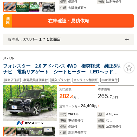
保証
保証付
整備
法定整備付
住所
大阪府箕面市
無
在庫確認・見積依頼
料
販売店：
ガリバー １７１箕面店
スバル
フォレスター 2.0 アドバンス 4WD 衝突軽減 純正8型
ナビ 電動リアゲート シートヒーター LEDヘッド
リアフォグ バックカメラ ドラレコ ETC
販売店保証
車両品質評価書付
購入プラン付
オンライン相談可
360°画像付
Bluetooth デジタルインナーミラー デュアルオートエ
アコン
支払総額
本体価格
282.
265.
9
7
万円
万円
24,400
通常ローン
月々
円
年式
2021
年
走行
4.0
万km
車検
車検整備付
修復
なし
保証
保証付
整備
法定整備付
住所
新潟県長岡市