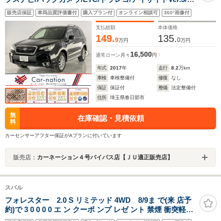
ドバンスドセイフティPKG/LEDヘッドランプ/衝突軽
販売店保証
車両品質評価書付
購入プラン付
オンライン相談可
360°画像付
減/ALK/後側方警戒/左右独立AAC/前席パワーシート/前後
シートヒーター/社外AW装着(純正有)
支払総額
本体価格
149.
135.
9
0
万円
万円
16,500
通常ローン
月々
円
年式
2017
年
走行
8.2
万km
車検
車検整備付
修復
なし
保証
保証付
整備
法定整備付
住所
埼玉県春日部市
無
在庫確認・見積依頼
料
カーセンサーアフター保証がAプランに付いています
販売店：
カーネーション４号バイパス店【ＪＵ適正販売店】
スバル
フォレスター 2.0 S リミテッド 4WD 8/9ま で(来 店予
約)で 3 0 0 0 0 エ ン クーポ ンプ レゼ ント 禁煙 衝突軽減
ブレーキ 純正メモリナビ Bluetooth ETC シートヒーター