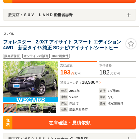
販売店：
ＳＵＶ ＬＡＮＤ 船橋習志野
スバル
フォレスター 2.0XT アイサイト スマート エディション
4WD 新品タイヤ/純正 SDナビ/アイサイト/シートヒータ
ー 前席/車線逸脱防止支援システム/シート ハーフレザー/
販売店保証
オンライン相談可
360°画像付
ドライブレコーダー 社外/ヘッドランプ LED/Bluetooth接
続/ETC
支払総額
本体価格
193.
182.
9
6
万円
万円
18,900
通常ローン
月々
円
年式
2018
年
走行
3.6
万km
車検
'27/02
修復
なし
保証
保証付
整備
法定整備付
住所
愛媛県西条市
無
在庫確認・見積依頼
料