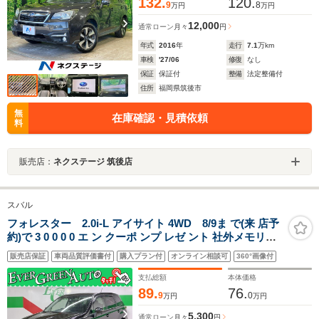
132.
120.
9
8
万円
万円
12,000
通常ローン
月々
円
年式
2016
年
走行
7.1
万km
車検
'27/06
修復
なし
保証
保証付
整備
法定整備付
住所
福岡県筑後市
無
在庫確認・見積依頼
料
販売店：
ネクステージ 筑後店
スバル
フォレスター 2.0i-L アイサイト 4WD 8/9ま で(来 店予
約)で 3 0 0 0 0 エ ン クーポ ンプ レゼ ント 社外メモリナ
ビ 衝突軽減ブレーキ ETC SI-DRIVE パワーシート 車線逸
販売店保証
車両品質評価書付
購入プラン付
オンライン相談可
360°画像付
脱警報 アクセスキー HID プッシュスタート パドルシフト
アダプティブクルコン
支払総額
本体価格
89.
76.
9
0
万円
万円
5,300
通常ローン
月々
円