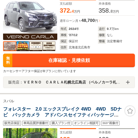
正18AW・純正ドラレコ・障害物センサー・ETC・
支払総額
本体価格
BSM・Bluetooth
372.
358.
4
8
万円
万円
48,700
通常ローン
月々
円
年式
2024
年
走行
0.7
万km
車検
'27/12
修復
なし
保証
保証付
整備
法定整備付
住所
北海道北広島市
無
在庫確認・見積依頼
料
カーセンサーアフター保証がBプランに付いています
販売店：
ＶＥＲＮＯ ＣＡＲＬＡ札幌北広島店 （ベルノカーラ札幌北広島店）
スバル
フォレスター 2.0 エックスブレイク 4WD 4WD SDナ
ビ バックカメラ アドバンスセイフティパッケージ
アイサイトVer3 レーダークルーズ 禁煙車 パワーバ
販売店保証
車両品質評価書付
購入プラン付
オンライン相談可
360°画像付
ックドア 合皮シート シートヒーター パワーシー
ト LEDヘッド スマートキー
支払総額
本体価格