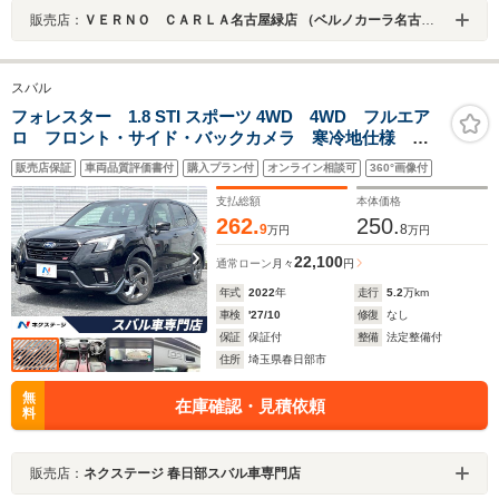
販売店：
ＶＥＲＮＯ ＣＡＲＬＡ名古屋緑店 （ベルノカーラ名古屋緑店）
スバル
フォレスター 1.8 STI スポーツ 4WD 4WD フルエア
ロ フロント・サイド・バックカメラ 寒冷地仕様 衝
突被害軽減システム 禁煙車 電動リアゲート レザー
販売店保証
車両品質評価書付
購入プラン付
オンライン相談可
360°画像付
シート ドラレコ コーナーセンサー スマートキー
LEDヘッド ETC
支払総額
本体価格
262.
250.
9
8
万円
万円
22,100
通常ローン
月々
円
年式
2022
年
走行
5.2
万km
車検
'27/10
修復
なし
保証
保証付
整備
法定整備付
住所
埼玉県春日部市
無
在庫確認・見積依頼
料
販売店：
ネクステージ 春日部スバル車専門店