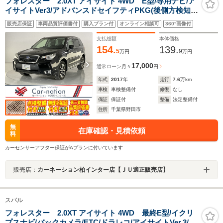
フォレスター 2.0XT アイサイト 4WD E型/専用ナビ/ア
イサイトVer3/アドバンスドセイフティPKG(後側方検知警
報/アダプティブドライビングビーム)/パワーバックド
販売店保証
車両品質評価書付
購入プラン付
オンライン相談可
360°画像付
ア/LEDライト/シートヒーター/ハーフレザーシート/パワ
ーシート/バックカメラ/ETC
支払総額
本体価格
154.
139.
5
9
万円
万円
17,000
通常ローン
月々
円
年式
2017
年
走行
7.6
万km
車検
車検整備付
修復
なし
保証
保証付
整備
法定整備付
住所
千葉県野田市
無
在庫確認・見積依頼
料
カーセンサーアフター保証がAプランに付いています
販売店：
カーネーション柏インター店【ＪＵ適正販売店】
スバル
フォレスター 2.0XT アイサイト 4WD 最終E型/イクリ
プスナビ/バックカメラ/ETC/ドラレコ/アイサイトVer.3/ア