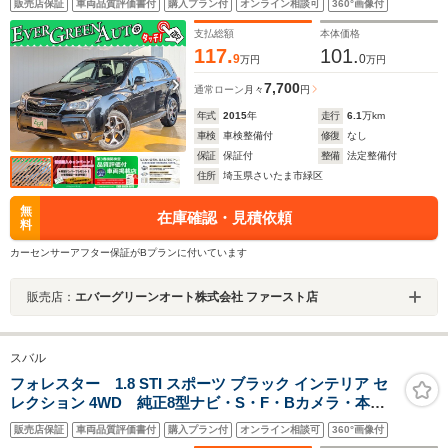
販売店保証
車両品質評価書付
購入プラン付
オンライン相談可
360°画像付
アイサイトVer2 レーンキープ ハーフレザーシート HID ア
クセスキー
支払総額
本体価格
117.
101.
9
0
万円
万円
7,700
通常ローン
月々
円
年式
2015
年
走行
6.1
万km
車検
車検整備付
修復
なし
保証
保証付
整備
法定整備付
住所
埼玉県さいたま市緑区
無
在庫確認・見積依頼
料
カーセンサーアフター保証がBプランに付いています
販売店：
エバーグリーンオート株式会社 ファースト店
スバル
フォレスター 1.8 STI スポーツ ブラック インテリア セ
レクション 4WD 純正8型ナビ・S・F・Bカメラ・本州
仕入・アイサイト・パワーゲート・デジタルミラー・STI
販売店保証
車両品質評価書付
購入プラン付
オンライン相談可
360°画像付
シート&ステアリングヒーター・電動シート・LEDト・純