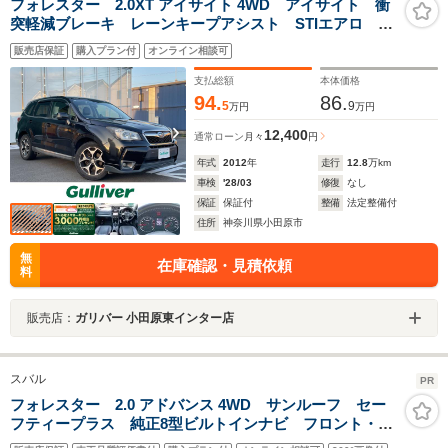
フォレスター 2.0XT アイサイト 4WD アイサイト 衝
突軽減ブレーキ レーンキープアシスト STIエアロ 社
外ナビ パワーバックドア 前席パワーシート レザー
販売店保証
購入プラン付
オンライン相談可
シート シートヒーター レーダークルーズコントロー
ル ETC バックカメラ 4WD
支払総額
本体価格
94.
86.
5
9
万円
万円
12,400
通常ローン
月々
円
年式
2012
年
走行
12.8
万km
車検
'28/03
修復
なし
保証
保証付
整備
法定整備付
住所
神奈川県小田原市
無
在庫確認・見積依頼
料
販売店：
ガリバー 小田原東インター店
スバル
PR
フォレスター 2.0 アドバンス 4WD サンルーフ セー
フティープラス 純正8型ビルトインナビ フロント・サ
イド・バックカメラ デジタルインナーミラー パワー