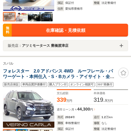
保証
保証付
整備
法定整備付
住所
愛知県豊橋市
無
在庫確認・見積依頼
料
販売店：
アツミモータース 豊橋渡津店
スバル
フォレスター 2.0 アドバンス 4WD ルーフレール・パ
ワーゲート・本州仕入・S・Bカメラ・アイサイト・全席
シートヒーター・ステアリングヒーター・電動シート・
販売店保証
車両品質評価書付
購入プラン付
オンライン相談可
360°画像付
BSM・アダプティブクルーズコントロール・LEDフォグ
ランプ・純正AW・Bluetooth・ETC
支払総額
本体価格
339
319.
9
万円
万円
44,300
通常ローン
月々
円
年式
2024
年
走行
1.2
万km
車検
車検整備付
修復
なし
保証
保証付
整備
法定整備付