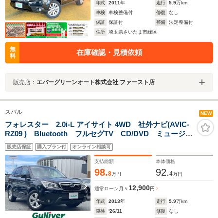
年式
2011
年
走行
5.9
万km
車検
車検整備付
修復
なし
保証
保証付
整備
法定整備付
住所
埼玉県さいたま市緑区
無
在庫確認・見積依頼
料
販売店：
エバーグリーンオート株式会社 ファースト店
スバル
NEW
フォレスター 2.0i-L アイサイト 4WD 社外ナビ(AVIC-
RZ09 ) Bluetooth フルセグTV CD/DVD ミュージッ
クサーバー(SD) ミュージックプレイヤー接続
販売店保証
購入プラン付
オンライン相談可
(iPadAUX) バックカメラ ASSURAレーダー(AR-
303GA) ETC クルーズコントロール
支払総額
本体価格
98.
92.
8
4
万円
万円
12,900
通常ローン
月々
円
年式
2013
年
走行
5.9
万km
車検
'26/11
修復
なし