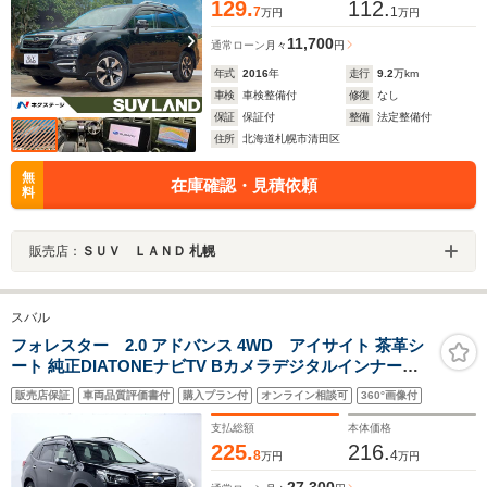
129.
112.
7
1
万円
万円
11,700
通常ローン
月々
円
年式
2016
年
走行
9.2
万km
車検
車検整備付
修復
なし
保証
保証付
整備
法定整備付
住所
北海道札幌市清田区
無
在庫確認・見積依頼
料
販売店：
ＳＵＶ ＬＡＮＤ 札幌
スバル
フォレスター 2.0 アドバンス 4WD アイサイト 茶革シ
ート 純正DIATONEナビTV Bカメラデジタルインナーミ
ラー パワーバックドア レーダーC 衝突軽減B LKA BSM
販売店保証
車両品質評価書付
購入プラン付
オンライン相談可
360°画像付
LEDライト ルーフレール パワーシート/ヒーター ハンド
ルヒーター パドルシフト
支払総額
本体価格
225.
216.
8
4
万円
万円