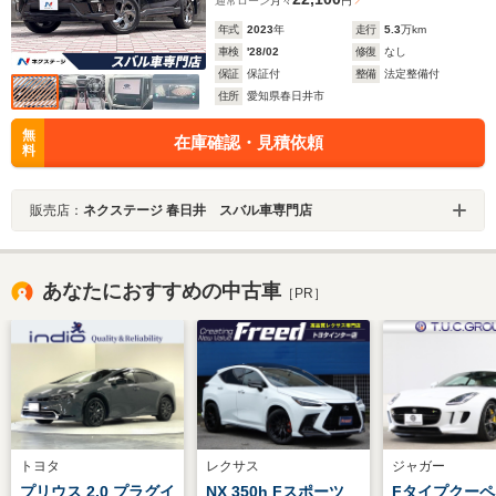
通常ローン
月々
円
年式
2023
年
走行
5.3
万km
車検
'28/02
修復
なし
保証
保証付
整備
法定整備付
住所
愛知県春日井市
無
在庫確認・見積依頼
料
販売店：
ネクステージ 春日井 スバル車専門店
あなたにおすすめの中古車
［PR］
トヨタ
レクサス
ジャガー
プリウス 2.0 プラグイ
NX 350h Fスポーツ
Fタイプクーペ