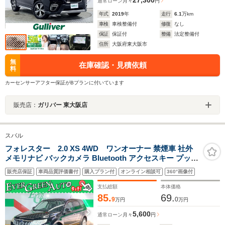
27,300
通常ローン
月々
円
年式
2019
年
走行
6.1
万km
車検
車検整備付
修復
なし
保証
保証付
整備
法定整備付
住所
大阪府東大阪市
無
在庫確認・見積依頼
料
カーセンサーアフター保証がBプランに付いています
販売店：
ガリバー 東大阪店
スバル
フォレスター 2.0 XS 4WD ワンオーナー 禁煙車 社外
メモリナビ バックカメラ Bluetooth アクセスキー プッシ
ュスタート ETC クルコン パワーシート シートヒーター
販売店保証
車両品質評価書付
購入プラン付
オンライン相談可
360°画像付
HID フォグ バックフォグ 革巻ステア 横滑り防止装置 純
正17インチAW 4WD
支払総額
本体価格
85.
69.
9
0
万円
万円
5,600
通常ローン
月々
円