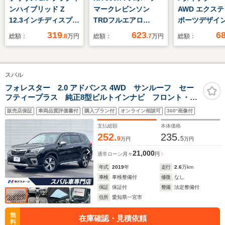
ンハイブリッド Z
マークレビンソン
AWD エクス
12.3インチディスプレ
TRDフルエアロ
ポーツデザイ
イオーディオ トヨタ
RAYS20インチAW パ
茶/黒革 SR 
319
623
6
総額：
.8
万円
総額：
.7
万円
総額：
セーフティセンス パ
ノラマルーフ 三眼フ
MERIDIAN
ノラミックビューモニ
ルLEDヘッド デジタ
Bカメラ Bluet
ター デジタルインナ
ルインナーミラー 専
カーボンイン
スバル
ーミラー BSM
用オレンジキャリパー
カーボンセラ
AC100V アルミレス
寒冷地仕様 カップホ
レーキ エキゾ
フォレスター 2.0 アドバンス 4WD サンルーフ セー
フティープラス 純正8型ビルトインナビ フロント・サ
充電ケーブル積込 ス
ルダーイルミ 前後ド
システム イエ
イド・バックカメラ デジタルインナーミラー パワー
ペアキー
ライブレコーダー機能
ャリパー 純正
販売店保証
車両品質評価書付
購入プラン付
オンライン相談可
360°画像付
バックドア 全席シートヒーター メモリ付きパワーシ
1オーナー 禁煙車
チAW 2年保証
ート純正18インチアルミホイール
支払総額
本体価格
252.
235.
9
5
万円
万円
21,000
通常ローン
月々
円
年式
2019
年
走行
2.6
万km
車検
車検整備付
修復
なし
保証
保証付
整備
法定整備付
住所
愛知県一宮市
無
在庫確認・見積依頼
料