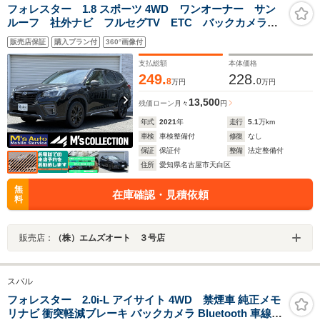
フォレスター 1.8 スポーツ 4WD ワンオーナー サン
ルーフ 社外ナビ フルセグTV ETC バックカメラ
シートヒーター ブラインドスポットモニター アイサ
販売店保証
購入プラン付
360°画像付
イト ステアリング連動ヘッド 純正18AW ステアリン
グコントロール
支払総額
本体価格
249.
228.
8
0
万円
万円
13,500
残価ローン
月々
円
年式
2021
年
走行
5.1
万km
車検
車検整備付
修復
なし
保証
保証付
整備
法定整備付
住所
愛知県名古屋市天白区
無
在庫確認・見積依頼
料
販売店：
（株）エムズオート ３号店
スバル
フォレスター 2.0i-L アイサイト 4WD 禁煙車 純正メモ
リナビ 衝突軽減ブレーキ バックカメラ Bluetooth 車線逸