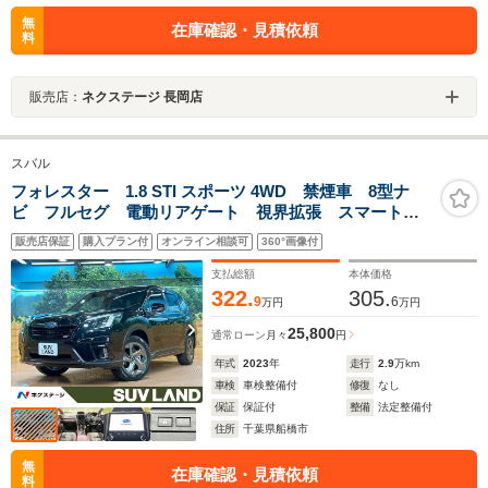
無
在庫確認・見積依頼
料
販売店：
ネクステージ 長岡店
スバル
フォレスター 1.8 STI スポーツ 4WD 禁煙車 8型ナ
ビ フルセグ 電動リアゲート 視界拡張 スマートリ
アビューモニター フロントサイドバックカメラ 専用
販売店保証
購入プラン付
オンライン相談可
360°画像付
本革シート レーダークルーズ LEDヘッド 専用18イ
ンチAW シートヒーター
支払総額
本体価格
322.
305.
9
6
万円
万円
25,800
通常ローン
月々
円
年式
2023
年
走行
2.9
万km
車検
車検整備付
修復
なし
保証
保証付
整備
法定整備付
住所
千葉県船橋市
無
在庫確認・見積依頼
料