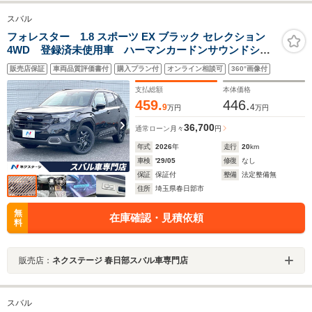
スバル
フォレスター 1.8 スポーツ EX ブラック セレクション
4WD 登録済未使用車 ハーマンカードンサウンドシス
テム 11.6インチナビ デジタルマルチビューモニター
販売店保証
車両品質評価書付
購入プラン付
オンライン相談可
360°画像付
ETC スマートリアビュミラー パワーバックドア パ
ワーシート シートヒーター スマートキー
支払総額
本体価格
459.
446.
9
4
万円
万円
36,700
通常ローン
月々
円
年式
2026
年
走行
20
km
車検
'29/05
修復
なし
保証
保証付
整備
法定整備無
住所
埼玉県春日部市
無
在庫確認・見積依頼
料
販売店：
ネクステージ 春日部スバル車専門店
スバル