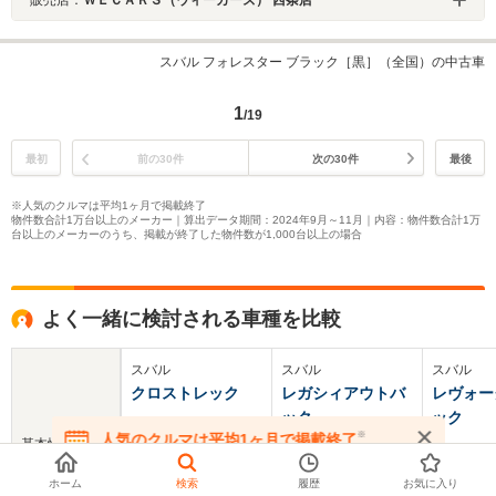
販売店：
ＷＥＣＡＲＳ（ウィーカーズ） 西条店
スバル フォレスター ブラック［黒］（全国）の中古車
1
/19
最初
前の30件
次の30件
最後
※人気のクルマは平均1ヶ月で掲載終了
物件数合計1万台以上のメーカー｜算出データ期間：2024年9月～11月｜内容：物件数合計1万
台以上のメーカーのうち、掲載が終了した物件数が1,000台以上の場合
よく一緒に検討される車種を比較
スバル
スバル
スバル
クロストレック
レガシィアウトバ
レヴォー
ック
ック
※
人気のクルマは平均1ヶ月で掲載終了
基本情報
在庫が無くなる前にお問い合わせください
ホーム
検索
履歴
お気に入り