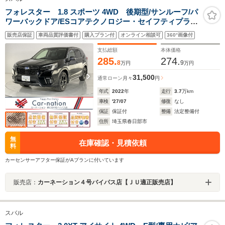
フォレスター 1.8 スポーツ 4WD 後期型/サンルーフ/パ
ワーバックドア/ESコアテクノロジー・セイフティプラス
(運転支援・視界拡張)/前後席シートヒーター/前席パワー
販売店保証
車両品質評価書付
購入プラン付
オンライン相談可
360°画像付
シート/DIATONEビルトインナビ/フルセグ/ETC/純正ドラ
レコ
支払総額
本体価格
285.
274.
8
9
万円
万円
31,500
通常ローン
月々
円
年式
2022
年
走行
3.7
万km
車検
'27/07
修復
なし
保証
保証付
整備
法定整備付
住所
埼玉県春日部市
無
在庫確認・見積依頼
料
カーセンサーアフター保証がAプランに付いています
販売店：
カーネーション４号バイパス店【ＪＵ適正販売店】
スバル