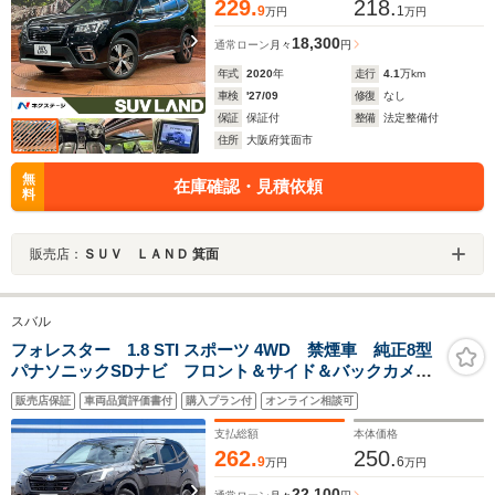
229.
218.
9
1
万円
万円
18,300
通常ローン
月々
円
年式
2020
年
走行
4.1
万km
車検
'27/09
修復
なし
保証
保証付
整備
法定整備付
住所
大阪府箕面市
無
在庫確認・見積依頼
料
販売店：
ＳＵＶ ＬＡＮＤ 箕面
スバル
フォレスター 1.8 STI スポーツ 4WD 禁煙車 純正8型
パナソニックSDナビ フロント＆サイド＆バックカメ
ラ スマートリアビューミラー ETC シートヒータ
販売店保証
車両品質評価書付
購入プラン付
オンライン相談可
ー メモリー機能付きパワーシート LEDヘッドライ
ト 純正18インチアルミホイール
支払総額
本体価格
262.
250.
9
6
万円
万円
22,100