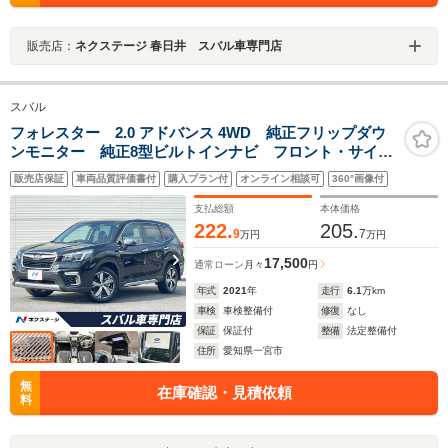
販売店：
ネクステージ 春日井 スバル車専門店
スバル
フォレスター 2.0 アドバンス 4WD 純正フリップダウ
ンモニター 純正8型ビルトインナビ フロント・サイ
ド・バックカメラ デジタルインナーミラー セーフテ
販売店保証
車両品質評価書付
購入プラン付
オンライン相談可
360°画像付
ィプラス LEDライナ パワーバックドア 全席シート
ヒーター メモリ付きパワーシート
支払総額
本体価格
222.
205.
9
7
万円
万円
17,500
通常ローン
月々
円
年式
2021
年
走行
6.1
万km
車検
車検整備付
修復
なし
保証
保証付
整備
法定整備付
住所
愛知県一宮市
無
在庫確認・見積依頼
料