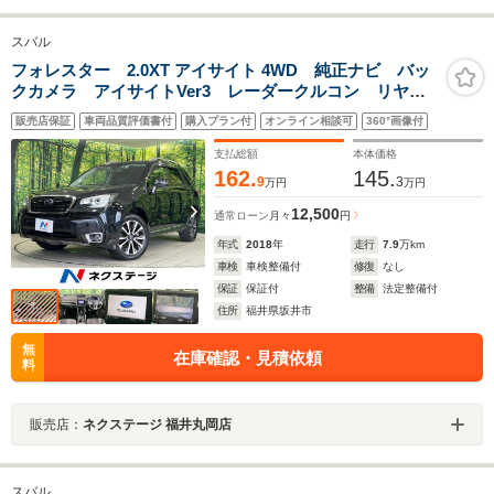
スバル
フォレスター 2.0XT アイサイト 4WD 純正ナビ バッ
クカメラ アイサイトVer3 レーダークルコン リヤビ
ークルディテクション パワーバックドア 黒革シー
販売店保証
車両品質評価書付
購入プラン付
オンライン相談可
360°画像付
ト 全席シートヒーター ルーフレール ETC ドラレ
コ パドルシフト
支払総額
本体価格
162.
145.
9
3
万円
万円
12,500
通常ローン
月々
円
年式
2018
年
走行
7.9
万km
車検
車検整備付
修復
なし
保証
保証付
整備
法定整備付
住所
福井県坂井市
無
在庫確認・見積依頼
料
販売店：
ネクステージ 福井丸岡店
スバル