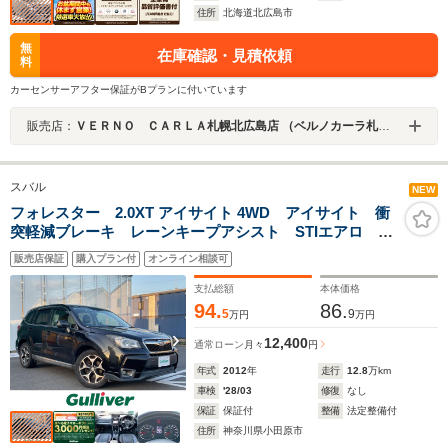
住所
北海道北広島市
無
在庫確認・見積依頼
料
カーセンサーアフター保証がBプランに付いています
販売店：
ＶＥＲＮＯ ＣＡＲＬＡ札幌北広島店 （ベルノカーラ札幌北広島店）
スバル
NEW
フォレスター 2.0XT アイサイト 4WD アイサイト 衝
突軽減ブレーキ レーンキープアシスト STIエアロ 社
外ナビ パワーバックドア 前席パワーシート レザー
販売店保証
購入プラン付
オンライン相談可
シート シートヒーター レーダークルーズコントロー
ル ETC バックカメラ 4WD
支払総額
本体価格
94.
86.
5
9
万円
万円
12,400
通常ローン
月々
円
年式
2012
年
走行
12.8
万km
車検
'28/03
修復
なし
保証
保証付
整備
法定整備付
住所
神奈川県小田原市