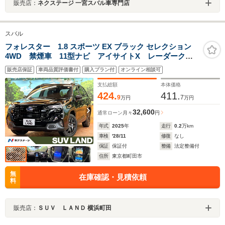
販売店：
ネクステージ 一宮スバル車専門店
スバル
フォレスター 1.8 スポーツ EX ブラック セレクション
4WD 禁煙車 11型ナビ アイサイトX レーダークル
ーズ 電動リアゲート デジタルミラー コーナーセン
販売店保証
車両品質評価書付
購入プラン付
オンライン相談可
サー シートヒーター ハーフレザーシート メモリー
シート パワーシート LEDヘッド＆フォグ ETC
支払総額
本体価格
424.
411.
9
7
万円
万円
32,600
通常ローン
月々
円
年式
2025
年
走行
0.2
万km
車検
'28/11
修復
なし
保証
保証付
整備
法定整備付
住所
東京都町田市
無
在庫確認・見積依頼
料
販売店：
ＳＵＶ ＬＡＮＤ 横浜町田