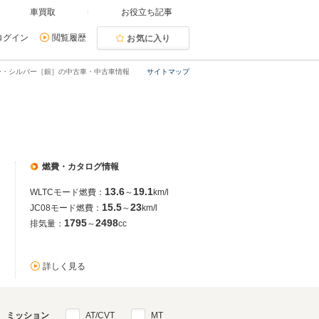
車買取
お役立ち記事
ログイン
閲覧履歴
お気に入り
ー・シルバー［銀］の中古車・中古車情報
サイトマップ
燃費・カタログ情報
13.6
19.1
WLTCモード燃費：
～
km/l
15.5
23
JC08モード燃費：
～
km/l
1795
2498
排気量：
～
cc
詳しく見る
ミッション
AT/CVT
MT