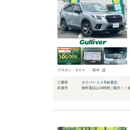
クロカン・ＳＵＶ
銀Ｍ
三重県
ガリバー ２３号鈴鹿店
鈴鹿市