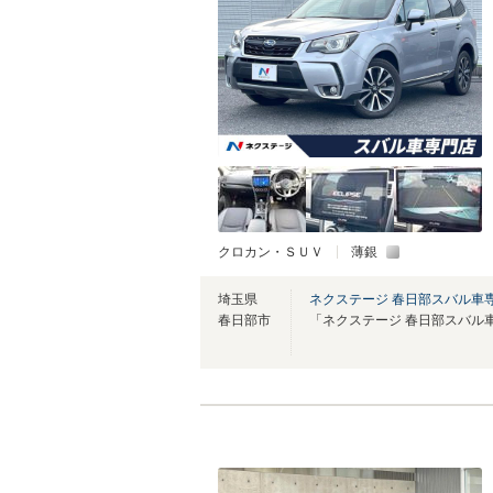
クロカン・ＳＵＶ
薄銀
埼玉県
ネクステージ 春日部スバル車
春日部市