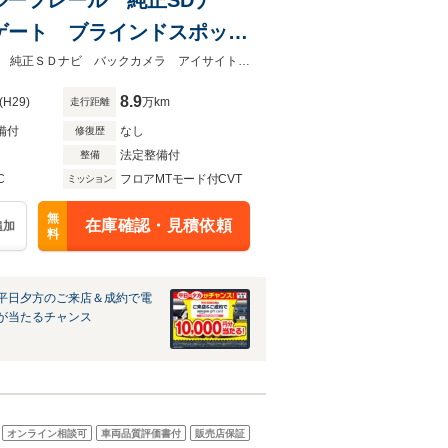
アゲート ブラインドスポット
LEDヘッド ビルトイン
★グループ約３０，０００台の在庫から取り寄せ可能！★ターボ ルーフレール 純正ＳＤナビ バックカメラ アイサイトＶｅｒ３ 電動リアゲート ＬＥＤヘッド
8.9
(H29)
万km
走行距離
備付
なし
修復歴
法定整備付
整備
C
フロアMTモード付CVT
ミッション
無
在庫確認・見積依頼
追加
料
平日夕方のご来店＆成約で電
が当たるチャンス
オンライン相談可
車両品質評価書付
販売店保証