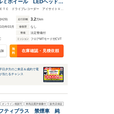
ルミホイール LEDヘッドラ
スアクセス プッシュスター
★グループ約３０，０００台の在庫から取り寄せ可能！★ナビ バックカメラ ＥＴＣ ドライブレコーダー アイサイトＶｅｒ３ 純正１８インチアルミホイール
3.2
(H29)
万km
走行距離
R10)年03月
なし
修復歴
法定整備付
整備
C
フロアMTモード付CVT
ミッション
無
在庫確認・見積依頼
追加
料
平日夕方のご来店＆成約で電
が当たるチャンス
オンライン相談可
車両品質評価書付
販売店保証
セイフティプラス 禁煙車 純