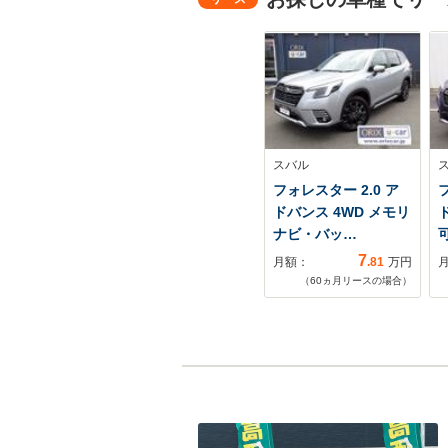
スバル
フォレスター 2.0 ア
フ
ドバンス 4WD メモリ
ナビ・バッ…
7
月額：
.81
万円
（
60
ヵ月リースの場合）