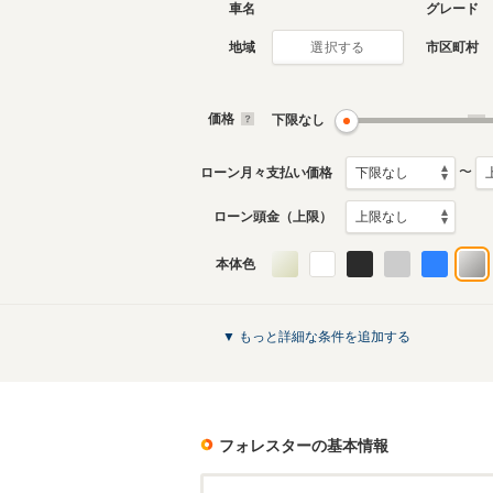
車名
グレード
地域
市区町村
選択する
現行
5代目
2025年4月～生産中
2018年7
生産モデ
価格
下限なし
〜
ローン月々支払い価格
ローン頭金（上限）
本体色
初代
1997年2月～2002年1月
生産モデル
フォレスターのカタログを見る
▼ もっと詳細な条件を追加する
フォレスター
の基本情報