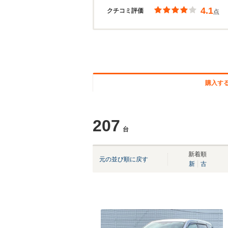
4.1
クチコミ評価
点
購入す
207
台
新着順
元の並び順に戻す
新
古