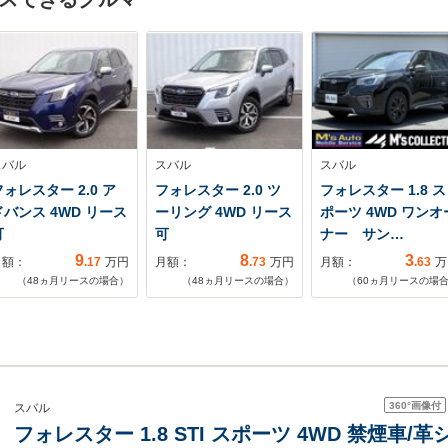
スバル
スバル
スバル
ォレスター 2.0 ア
フォレスター 2.0 ツ
フォレスター 1.8 ス
ドバンス 4WD リース
ーリング 4WD リース
ポーツ 4WD ワンオ
可
可
ナー サン…
9
8
3
月額：
.17
万円
月額：
.73
万円
月額：
.63
万
（
48
ヵ月リースの場合）
（
48
ヵ月リースの場合）
（
60
ヵ月リースの場
360°
画像付
スバル
フォレスター 1.8 STI スポーツ 4WD 禁煙車/