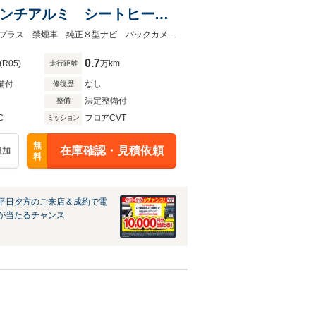
インチアルミ シートヒータ
EDライナー パワーシート
★グループ約３０，０００台の在庫から取り寄せ可能！★後期Ｅ型 セイフティプラス 禁煙車 純正８型ナビ バックカメラ ドラレコ 純正１８インチアルミ
0.7
(R05)
万km
走行距離
備付
なし
修復歴
法定整備付
整備
C
フロアCVT
ミッション
無
在庫確認・見積依頼
追加
料
平日夕方のご来店＆成約で電
が当たるチャンス