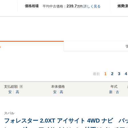
239.7
価格相場
燃費(
平均中古価格：
詳しく見る
万円
る
1
2
3
4
最初
支払総額
本体価格
年式
安
高
安
高
新
古
スバル
フォレスター 2.0XT アイサイト 4WD ナビ 