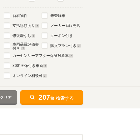
新着物件
未登録車
2代目
支払総額あり
メーカー系販売店
2002年2月～2007年11月
生産モデル
修復歴なし
クーポン付き
車両品質評価書
購入プラン付き
付き
カーセンサーアフター保証対象車
360
°画像付き車両
オンライン相談可
207
をクリア
台 検索する