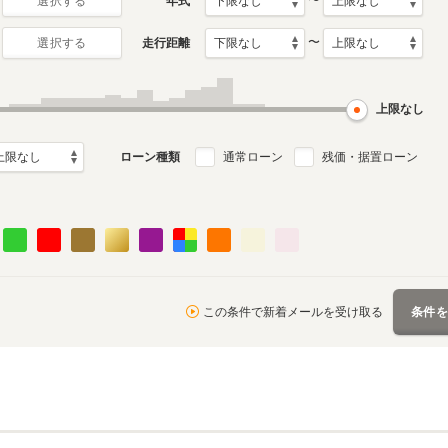
〜
年式
選択する
〜
走行距離
選択する
4代目
3代目
月～2025年3月
2012年11月～2018年6月
2007年12月～2012年10
ル
生産モデル
月生産モデル
上限なし
ローン種類
通常ローン
残価・据置ローン
この条件で新着メールを受け取る
条件