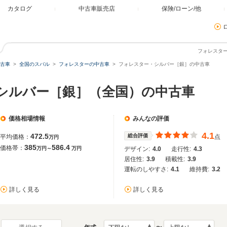
カタログ
中古車販売店
保険/ローン/他
フォレスタ
古車
全国のスバル
フォレスターの中古車
フォレスター・シルバー［銀］の中古車
 シルバー［銀］（全国）の中古車
価格相場情報
みんなの評価
4.1
472.5
総合評価
平均価格：
点
万円
385
586.4
価格帯：
万円～
万円
デザイン:
4.0
走行性:
4.3
居住性:
3.9
積載性:
3.9
運転のしやすさ:
4.1
維持費:
3.2
詳しく見る
詳しく見る