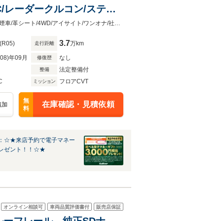
C/レーダークルコン/ステア
パワーバックドア/BSM/コ
☆全国各地からの購入可能です！全国のガリバー店舗からもお取り寄せ可能☆禁煙車/革シート/4WD/アイサイト/ワンオナ/社ナビ/ETC/クルコン/ステアリングヒーター/パワーバックドア
3.7
(R05)
万km
走行距離
R08)年09月
なし
修復歴
法定整備付
整備
C
フロアCVT
ミッション
無
在庫確認・見積依頼
追加
料
：☆★来店予約で電子マネー
レゼント！！☆★
オンライン相談可
車両品質評価書付
販売店保証
 ルーフレール 純正SDナ