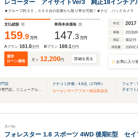
レコーダー アイサイトVer3 純正18インチア
イト パワーシート シートヒーター キーレ
ト オートライト
2017
年式
支払総額
車両本体価格
159
147
2028(
車検
.9
.3
万円
万円
保証付
保証
161.6
169.1
A
プラン
B
プラン
万円
万円
2000C
排気量
通常
12,200
詳細を見る
月々
円
ローン価格
お気に入り
専門店
クチコミ評価：
4.8
点（
179
件）
フェア：
「ネクステージ 春日部スバル車専門店」リニューアルオープン！
子ギフト
カーセンサーアフター保証取扱店
スバル
フォレスター 1.8 スポーツ 4WD 後期E型 