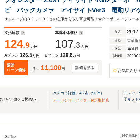
ビ バックカメラ アイサイトVer3 電動リ
モニター ハーフレザーシート スマートキー 
ETC 純正18インチアルミ
2017
年式
支払総額
車両本体価格
124
107
車検整
車検
.9
.3
万円
万円
保証付
保証
126.5
126.6
A
プラン
B
プラン
万円
万円
2000C
排気量
通常
11,100
詳細を見る
月々
円
ローン価格
お気に入り
クチコミ評価：
4.7
点（
50
件）
フェア：
★全国在庫約30000台よりぴったりの1台をご提案いたします！★
子ギフト
カーセンサーアフター保証取扱店
360°
画像付
スバル