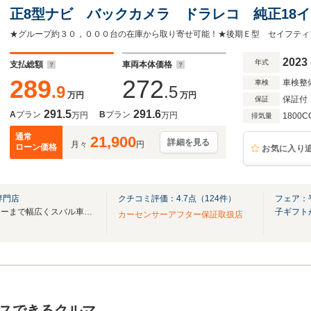
正8型ナビ バックカメラ ドラレコ 純正18
ー ステアリングヒーター デジタルミラー L
2023
年式
支払総額
車両本体価格
289
272
車検整
車検
.9
.5
万円
万円
保証付
保証
291.5
291.6
A
プラン
B
プラン
万円
万円
1800C
排気量
通常
21,900
詳細を見る
月々
円
ローン価格
お気に入り
専門店
クチコミ評価：
4.7
点（
124
件）
フェア：
スポーツカーからファミリーカーまで幅広くスバル車を取り揃えております。
子ギフト
カーセンサーアフター保証取扱店
スできるクルマ