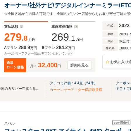
オーナー/社外ナビ/デジタルインナーミラー/ET
リングヒーター/シートメモリー/シートヒーター/
ーナーセンサー/ISOFIX
2023
年式
支払総額
車両本体価格
279
269
2026(
車検
.8
.1
万円
万円
保証付
保証
280.9
284.2
A
プラン
B
プラン
万円
万円
1800C
排気量
カーセンサーアフター保証がBプランに付いています
お気に入り
通常
32,400
詳細を見る
月々
円
ローン価格
クチコミ評価：
4.4
点（
54
件）
クーポン
無料電話は24時間ご案内！！全国のガリバー在庫も見たい方は一括照会が可能です！
ギフトプ
カーセンサーアフター保証取扱店
360°
画像付
スバル
フォレスター 2.0XT アイサイト 4WD ターボ