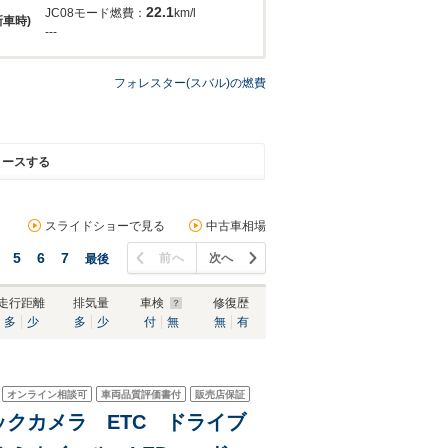
22.1
JC08モード燃費：
km/l
新車時)
---
フォレスター(スバル)の燃費
リースする
スライドショーで見る
中古車相場
5
6
7
前へ
次へ
最後
走行距離
排気量
車検
修復歴
多
少
多
少
付
無
無
有
オンライン相談可
車両品質評価書付
販売店保証
バックカメラ ETC ドライブ