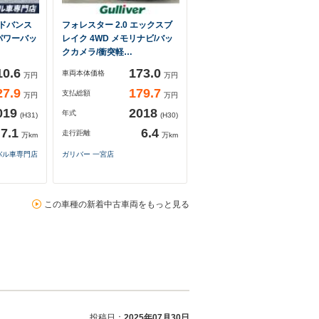
アドバンス
フォレスター 2.0 エックスブ
パワーバッ
レイク 4WD メモリナビ/バッ
クカメラ/衝突軽…
10.6
173.0
車両本体価格
万円
万円
27.9
179.7
支払総額
万円
万円
019
2018
年式
(H31)
(H30)
7.1
6.4
走行距離
万km
万km
バル車専門店
ガリバー 一宮店
この車種の新着中古車両をもっと見る
投稿日：
2025年07月30日