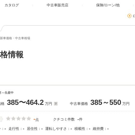
カタログ
中古車販売店
保険/ローン/他
新車価格・中古車相場
格情報
4月～生産中
385〜464.2
385～550
価格
万円
中古車価格
万円
-
-
クチコミ件数
件
価
点
-
-
-
-
-
-
ン：
走行性：
居住性：
運転しやすさ：
積載性：
維持費：