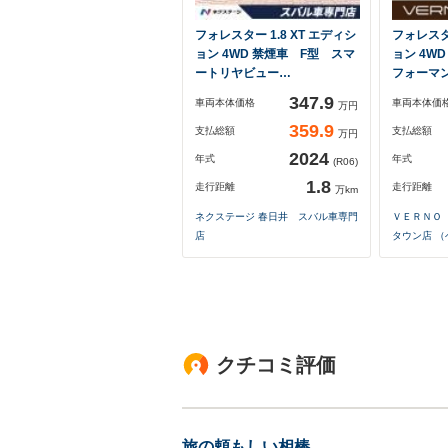
フォレスター 1.8 XT エディシ
フォレスター
ョン 4WD 禁煙車 F型 スマ
ョン 4W
ートリヤビュー…
フォーマ
347.9
車両本体価格
車両本体価
万円
359.9
支払総額
支払総額
万円
2024
年式
年式
(R06)
1.8
走行距離
走行距離
万km
ネクステージ 春日井 スバル車専門
ＶＥＲＮＯ
店
タウン店 
クチコミ評価
旅の頼もしい相棒