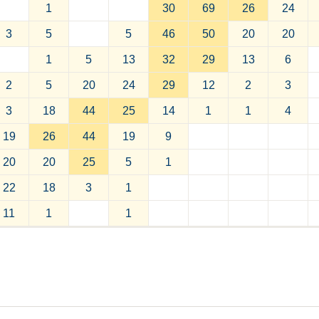
1
30
69
26
24
3
5
5
46
50
20
20
1
5
13
32
29
13
6
2
5
20
24
29
12
2
3
3
18
44
25
14
1
1
4
19
26
44
19
9
20
20
25
5
1
22
18
3
1
11
1
1