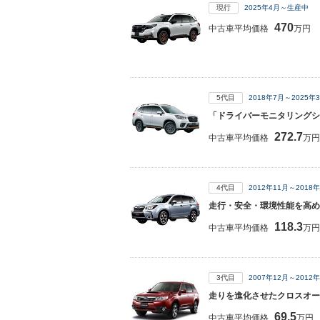
現行
2025年4月～生産中
470
中古車平均価格
万円
5代目
2018年7月～2025
「ドライバーモニタリングシス
272.7
中古車平均価格
万円
4代目
2012年11月～201
走行・安全・環境性能を高め
118.3
中古車平均価格
万円
3代目
2007年12月～201
走りを進化させたクロスオー
69.5
中古車平均価格
万円