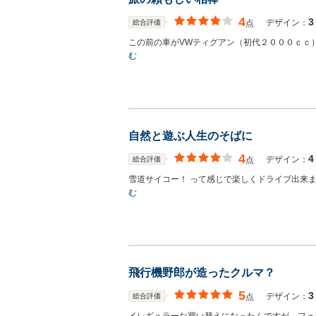
4
3
デザイン：
総合評価
点
この前の車がVWティグアン（初代２０００ｃｃ）
む
自然と遊ぶ人生のそばに
4
4
デザイン：
総合評価
点
雪道サイコー！ って感じで楽しくドライブ出来ま
む
飛行機野郎が造ったクルマ？
5
3
デザイン：
総合評価
点