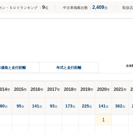
9
2,409
カン・ＳＵＶランキング
：
位
中古車掲載台数
：
台
取扱店
全体
体価格と走行距離
年式と走行距離
014
2015
2016
2017
2018
2019
2020
2021
2
年
年
年
年
年
年
年
年
80
95
141
93
173
225
141
362
台
台
台
台
台
台
台
台
1