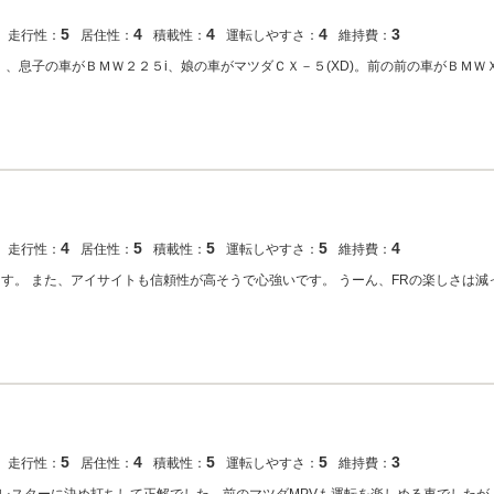
5
4
4
4
3
走行性：
居住性：
積載性：
運転しやすさ：
維持費：
、息子の車がＢＭＷ２２５i、娘の車がマツダＣＸ－５(XD)。前の前の車がＢＭＷ
4
5
5
5
4
走行性：
居住性：
積載性：
運転しやすさ：
維持費：
す。 また、アイサイトも信頼性が高そうで心強いです。 うーん、FRの楽しさは減
5
4
5
5
3
走行性：
居住性：
積載性：
運転しやすさ：
維持費：