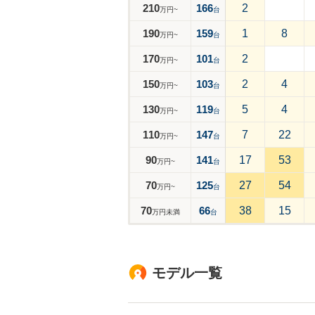
210
166
2
万円~
台
190
159
1
8
万円~
台
170
101
2
万円~
台
150
103
2
4
万円~
台
130
119
5
4
万円~
台
110
147
7
22
万円~
台
90
141
17
53
万円~
台
70
125
27
54
万円~
台
70
66
38
15
万円未満
台
モデル一覧