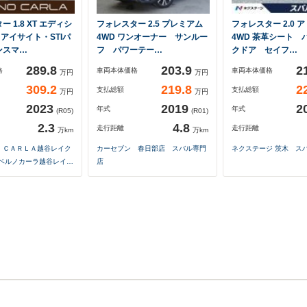
 1.8 XT エディシ
フォレスター 2.5 プレミアム
フォレスター 2.0 
D アイサイト・STIパ
4WD ワンオーナー サンルー
4WD 茶革シート 
ンスマ…
フ パワーテー…
クドア セイフ…
289.8
203.9
2
格
車両本体価格
車両本体価格
万円
万円
309.2
219.8
2
支払総額
支払総額
万円
万円
2023
2019
2
年式
年式
(R05)
(R01)
2.3
4.8
走行距離
走行距離
万km
万km
 ＣＡＲＬＡ越谷レイク
カーセブン 春日部店 スバル専門
ネクステージ 茨木 ス
（ベルノカーラ越谷レイ…
店