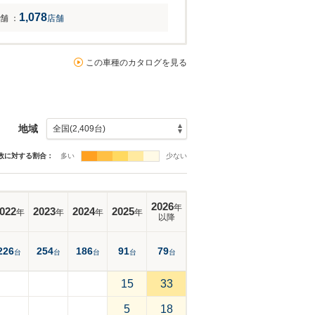
1,078
舗
：
店舗
この車種のカタログを見る
地域
数に対する割合：
多い
少ない
2026
年
022
2023
2024
2025
年
年
年
年
以降
226
254
186
91
79
台
台
台
台
台
15
33
5
18