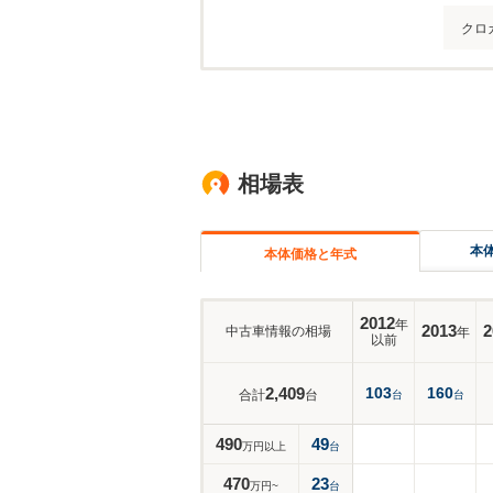
クロ
相場表
本
本体価格と年式
2012
年
2013
2
中古車情報の相場
年
以前
2,409
103
160
合計
台
台
台
490
49
万円以上
台
470
23
万円~
台