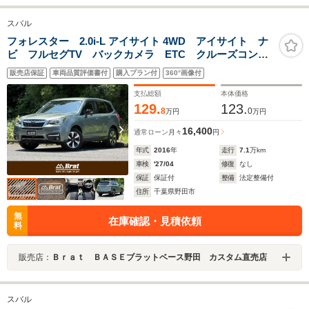
スバル
フォレスター 2.0i-L アイサイト 4WD アイサイト ナ
ビ フルセグTV バックカメラ ETC クルーズコント
ロール アイドリングストップ LEDヘッドライト オ
販売店保証
車両品質評価書付
購入プラン付
360°画像付
ートライト フォグランプ 横滑り防止装置 プッシュ
スタート スマートキー
支払総額
本体価格
129.
123.
8
0
万円
万円
16,400
通常ローン
月々
円
年式
2016
年
走行
7.1
万km
車検
'27/04
修復
なし
保証
保証付
整備
法定整備付
住所
千葉県野田市
無
在庫確認・見積依頼
料
販売店：
Ｂｒａｔ ＢＡＳＥブラットベース野田 カスタム直売店
スバル