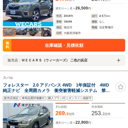
26,500
通常ローン
月々
円
年式
2019
年
走行
4.5
万km
車検
'26/09
修復
なし
保証
保証付
整備
法定整備付
住所
大阪府貝塚市
無
在庫確認・見積依頼
料
販売店：
ＷＥＣＡＲＳ（ウィーカーズ） 二色の浜店
スバル
フォレスター 2.0 アドバンス 4WD 1年保証付 4WD
純正ナビ 全周囲カメラ 衝突被害軽減システム 禁煙
車 電動リアゲート レザーシート ドラレコ コーナ
販売店保証
車両品質評価書付
購入プラン付
オンライン相談可
ーセンサー スマートキー LEDヘッド ルーフレー
ル ビルトインETC
支払総額
本体価格
269.
253.
9
3
万円
万円
22,900
通常ローン
月々
円