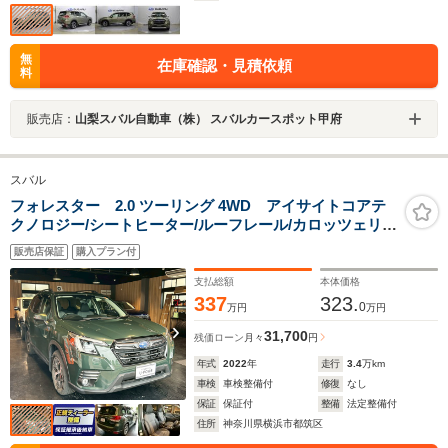
無
在庫確認・見積依頼
料
販売店：
山梨スバル自動車（株） スバルカースポット甲府
スバル
フォレスター 2.0 ツーリング 4WD アイサイトコアテ
クノロジー/シートヒーター/ルーフレール/カロッツェリア
ナビ・テレビ/バックカメラ
販売店保証
購入プラン付
支払総額
本体価格
337
323.
0
万円
万円
31,700
残価ローン
月々
円
年式
2022
年
走行
3.4
万km
車検
車検整備付
修復
なし
保証
保証付
整備
法定整備付
住所
神奈川県横浜市都筑区