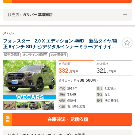
販売店：
ガリバー 草津南店
スバル
フォレスター 2.0 X エディション 4WD 新品タイヤ/純
正 8インチ SDナビ/デジタルインナーミラー/アイサイト/
シートヒーター/車線逸脱防止支援システム/シート ハーフ
販売店保証
オンライン相談可
360°画像付
レザー/電動バックドア/ドライブレコーダー 前後
支払総額
本体価格
332.
321.
8
7
万円
万円
38,500
通常ローン
月々
円
年式
2024
年
走行
4.2
万km
車検
'27/05
修復
なし
保証
保証付
整備
法定整備付
住所
石川県金沢市
無
在庫確認・見積依頼
料