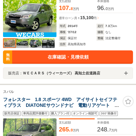
支払総額
本体価格
107.
96.
8
0
万円
万円
15,100
通常ローン
月々
円
年式
2014
年
走行
7.3
万km
車検
'27/12
修復
なし
保証
保証付
整備
法定整備付
住所
高知県高知市
無
在庫確認・見積依頼
料
販売店：
ＷＥＣＡＲＳ（ウィーカーズ） 高知土佐道路店
スバル
フォレスター 1.8 スポーツ 4WD アイサイトセイフテ
ィプラス DIATONEサウンドナビ 電動リアゲート バ
ック・フロント・サイドカメラ ブラインドスポットM
販売店保証
車両品質評価書付
購入プラン付
オンライン相談可
360°画像付
シートヒーター ハーフレザー Bluetooth フルセグ
支払総額
本体価格
265.
248.
9
7
万円
万円