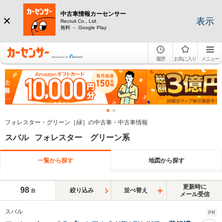
中古車情報カーセンサー
表示
Recruit Co., Ltd.
無料 － Google Play
履歴
お気に入り
メニュー
フォレスター・グリーン［緑］の中古車・中古車情報
スバル フォレスター グリーン系
一覧から探す
地図から探す
更新時に
98
絞り込み
並べ替え
台
メール受信
スバル
PR