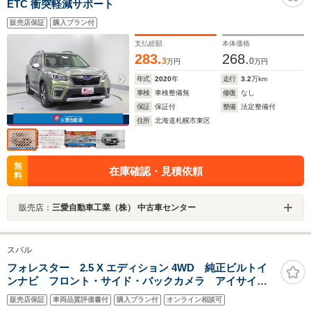
ETC 衝突軽減サポート
販売店保証
購入プラン付
支払総額
本体価格
283.
268.
3
0
万円
万円
年式
2020
年
走行
3.2
万km
車検
車検整備無
修復
なし
保証
保証付
整備
法定整備付
住所
北海道札幌市東区
無
在庫確認・見積依頼
料
販売店：
三愛自動車工業（株） 中古車センター
スバル
フォレスター 2.5 X エディション 4WD 純正ビルトイ
ンナビ フロント・サイド・バックカメラ アイサイト
コアテクノロジー レーダークルーズ デジタルインナ
販売店保証
車両品質評価書付
購入プラン付
オンライン相談可
ーミラー 全席シートヒーター ハーフレザーシート