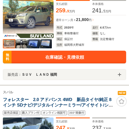
グレード専用18インチアルミ ETC
支払総額
本体価格
259.
241.
9
5
万円
万円
21,800
通常ローン
月々
円
年式
2020
年
走行
4.0
万km
車検
車検整備付
修復
なし
保証
保証付
整備
法定整備付
住所
福岡県大野城市
無
在庫確認・見積依頼
料
販売店：
ＳＵＶ ＬＡＮＤ 福岡
スバル
NEW
フォレスター 2.0 アドバンス 4WD 新品タイヤ/純正 8
インチ SDナビ/デジタルインナーミラー/アイサイト/シー
トヒーター 前席/車線逸脱防止支援システム/シート 合皮/
販売店保証
購入プラン付
オンライン相談可
360°画像付
ヘッドランプ LED/Bluetooth接続/ETC
支払総額
本体価格
247.
237.
8
1
万円
万円