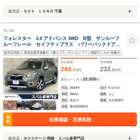
販売店：
ＳＵＶ ＬＡＮＤ 千葉
スバル
フォレスター 2.0 アドバンス 4WD B型 サンルーフ
ルーフレール セイフティプラス パワーバックドア
禁煙車 純正8型SDナビ フロント＆サイド＆バックカ
販売店保証
車両品質評価書付
購入プラン付
オンライン相談可
360°画像付
メラ ETC ドラレコ LEDヘッド スマートキー シ
ートヒーター RAB
支払総額
本体価格
244.
233.
9
6
万円
万円
20,000
通常ローン
月々
円
年式
2019
年
走行
5.1
万km
車検
'26/11
修復
なし
保証
保証付
整備
法定整備付
住所
愛知県岡崎市
無
在庫確認・見積依頼
料
販売店：
ネクステージ 岡崎 スバル車専門店