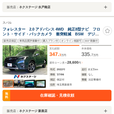
販売店：
ネクステージ 水戸南店
スバル
フォレスター 2.0 アドバンス 4WD 純正8型ナビ フロ
ント・サイド・バックカメラ 衝突軽減 BSM デジタ
ルインナーミラー レーダークルーズ 禁煙車 ハーフ
販売店保証
車両品質評価書付
購入プラン付
オンライン相談可
360°画像付
レザーシート シートヒーター クリアランスソナー
LEDヘッド ルーフレール
支払総額
本体価格
347.
335.
3
7
万円
万円
28,600
通常ローン
月々
円
年式
2022
年
走行
2.1
万km
車検
'27/06
修復
なし
保証
保証付
整備
法定整備付
住所
埼玉県新座市
無
在庫確認・見積依頼
料
販売店：
ネクステージ 新座店