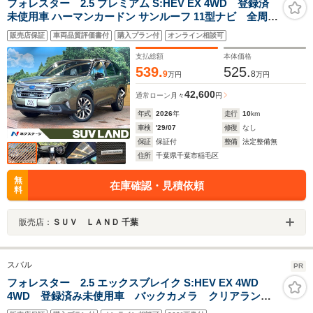
フォレスター 2.5 プレミアム S:HEV EX 4WD 登録済
未使用車 ハーマンカードン サンルーフ 11型ナビ 全周囲
カメラ ブラウンナッパレザーシート スマートリアビュー
販売店保証
車両品質評価書付
購入プラン付
オンライン相談可
ミラー アイサイトセーフティプラス レーダークルーズ 電
動リアゲート
支払総額
本体価格
539.
525.
9
8
万円
万円
42,600
通常ローン
月々
円
年式
2026
年
走行
10
km
車検
'29/07
修復
なし
保証
保証付
整備
法定整備無
住所
千葉県千葉市稲毛区
無
在庫確認・見積依頼
料
販売店：
ＳＵＶ ＬＡＮＤ 千葉
スバル
PR
フォレスター 2.5 エックスブレイク S:HEV EX 4WD
4WD 登録済み未使用車 バックカメラ クリアランス
ソナー オートクルーズコントロール レーンアシス