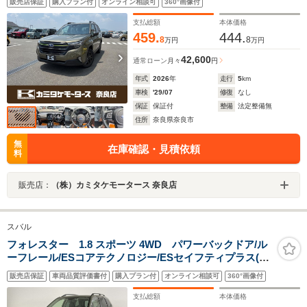
販売店保証
購入プラン付
オンライン相談可
360°画像付
ト パワーシート 衝突被害軽減システム オートライ
ト LEDヘッドランプ ヘッドライトウォッシャー
支払総額
本体価格
459.
444.
8
8
万円
万円
42,600
通常ローン
月々
円
年式
2026
年
走行
5
km
車検
'29/07
修復
なし
保証
保証付
整備
法定整備無
住所
奈良県奈良市
無
在庫確認・見積依頼
料
販売店：
（株）カミタケモータース 奈良店
スバル
フォレスター 1.8 スポーツ 4WD パワーバックドア/ル
ーフレール/ESコアテクノロジー/ESセイフティプラス(視
界拡張)/ステア連動LEDヘッド・Fフォグ/全席シートヒー
販売店保証
車両品質評価書付
購入プラン付
オンライン相談可
360°画像付
ター/前席Pシート/Panasonicビルトインナビ/フルセ
グ/Blu-ray再生/Bluetooth/ETC
支払総額
本体価格