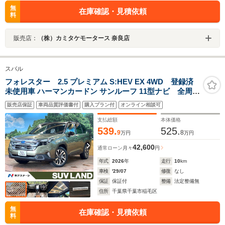
無
在庫確認・見積依頼
料
販売店：
（株）カミタケモータース 奈良店
スバル
フォレスター 2.5 プレミアム S:HEV EX 4WD 登録済
未使用車 ハーマンカードン サンルーフ 11型ナビ 全周囲
カメラ ブラウンナッパレザーシート スマートリアビュー
販売店保証
車両品質評価書付
購入プラン付
オンライン相談可
ミラー アイサイトセーフティプラス レーダークルーズ 電
動リアゲート
支払総額
本体価格
539.
525.
9
8
万円
万円
42,600
通常ローン
月々
円
年式
2026
年
走行
10
km
車検
'29/07
修復
なし
保証
保証付
整備
法定整備無
住所
千葉県千葉市稲毛区
無
在庫確認・見積依頼
料