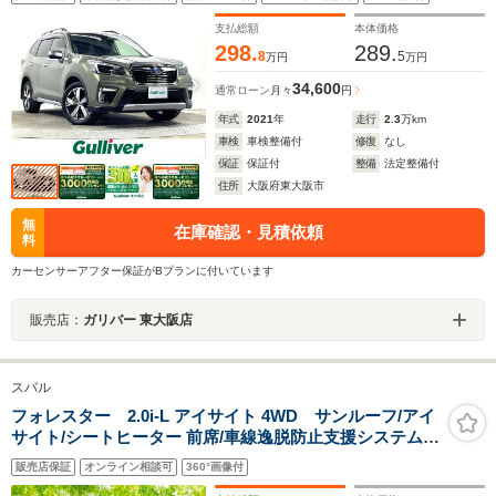
ーンアシスト BSM パワーシート シートヒーター オート
エアコン ETC
支払総額
本体価格
298.
289.
8
5
万円
万円
34,600
通常ローン
月々
円
年式
2021
年
走行
2.3
万km
車検
車検整備付
修復
なし
保証
保証付
整備
法定整備付
住所
大阪府東大阪市
無
在庫確認・見積依頼
料
カーセンサーアフター保証がBプランに付いています
販売店：
ガリバー 東大阪店
スバル
フォレスター 2.0i-L アイサイト 4WD サンルーフ/アイ
サイト/シートヒーター 前席/車線逸脱防止支援システム/
電動バックドア/ヘッドランプ HID/ETC/クルーズコントロ
販売店保証
オンライン相談可
360°画像付
ール/エアバッグ 運転席/エアバッグ 助手席