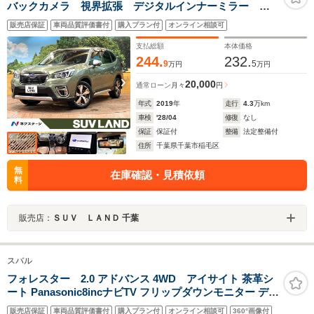
バックカメラ 視界拡張 デジタルインナーミラー ブ
ラインドスポットモニター 電動リアゲート 茶革シー
販売店保証
車両品質評価書付
購入プラン付
オンライン相談可
ト シートヒーター ステアリングヒーター レーダー
クルーズコントロール ETC
支払総額
本体価格
244.
232.
9
5
万円
万円
20,000
通常ローン
月々
円
年式
2019
年
走行
4.3
万km
車検
'28/04
修復
なし
保証
保証付
整備
法定整備付
住所
千葉県千葉市稲毛区
無
在庫確認・見積依頼
料
販売店：
ＳＵＶ ＬＡＮＤ 千葉
スバル
フォレスター 2.0 アドバンス 4WD アイサイト 茶革シ
ート Panasonic8incナビTV フリップダウンモニター デジ
タルインナーミラー F/S/BカメラレーダーC 衝突軽減B レ
販売店保証
車両品質評価書付
購入プラン付
オンライン相談可
360°画像付