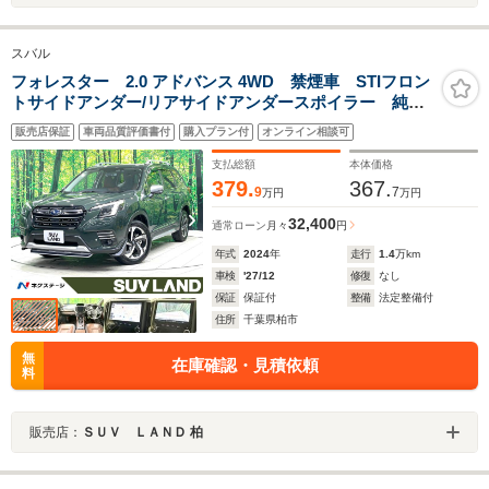
スバル
フォレスター 2.0 アドバンス 4WD 禁煙車 STIフロン
トサイドアンダー/リアサイドアンダースポイラー 純正8
型ナビ フルセグ バック/フロント/サイドカメラ アイ
販売店保証
車両品質評価書付
購入プラン付
オンライン相談可
サイトセーフティプラス デジタルインナーミラー 電
動リアゲート ETC
支払総額
本体価格
379.
367.
9
7
万円
万円
32,400
通常ローン
月々
円
年式
2024
年
走行
1.4
万km
車検
'27/12
修復
なし
保証
保証付
整備
法定整備付
住所
千葉県柏市
無
在庫確認・見積依頼
料
販売店：
ＳＵＶ ＬＡＮＤ 柏