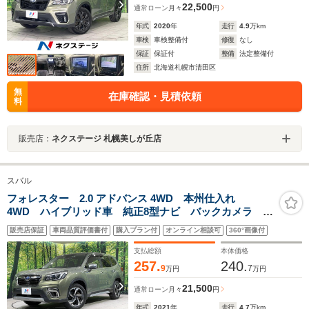
22,500
通常ローン
月々
円
年式
2020
年
走行
4.9
万km
車検
車検整備付
修復
なし
保証
保証付
整備
法定整備付
住所
北海道札幌市清田区
無
在庫確認・見積依頼
料
販売店：
ネクステージ 札幌美しが丘店
スバル
フォレスター 2.0 アドバンス 4WD 本州仕入れ
4WD ハイブリッド車 純正8型ナビ バックカメラ ア
イサイトセイフティプラス レーダークルーズ 禁煙
販売店保証
車両品質評価書付
購入プラン付
オンライン相談可
360°画像付
車 電動リアゲート 全席シートヒーター ドラレコ
コーナーセンサー スマートキー
支払総額
本体価格
257.
240.
9
7
万円
万円
21,500
通常ローン
月々
円
年式
2021
年
走行
4.7
万km