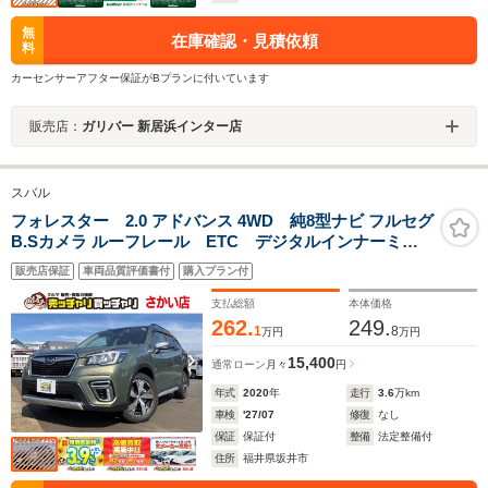
無
在庫確認・見積依頼
料
カーセンサーアフター保証がBプランに付いています
販売店：
ガリバー 新居浜インター店
スバル
フォレスター 2.0 アドバンス 4WD 純8型ナビ フルセグ
B.Sカメラ ルーフレール ETC デジタルインナーミラ
ー シートヒーター ステアリングヒーター パワーシ
販売店保証
車両品質評価書付
購入プラン付
ート メモリシート フロアマット スマートキー ク
ルーズコントロール パドルシフト
支払総額
本体価格
262.
249.
1
8
万円
万円
15,400
通常ローン
月々
円
年式
2020
年
走行
3.6
万km
車検
'27/07
修復
なし
保証
保証付
整備
法定整備付
住所
福井県坂井市