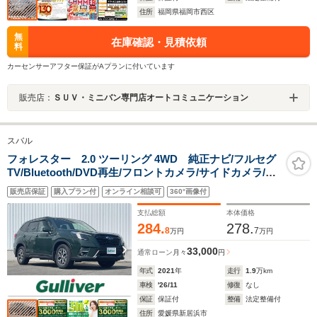
住所
福岡県福岡市西区
無
在庫確認・見積依頼
料
カーセンサーアフター保証がAプランに付いています
販売店：
ＳＵＶ・ミニバン専門店オートコミュニケーション
スバル
フォレスター 2.0 ツーリング 4WD 純正ナビ/フルセグ
TV/Bluetooth/DVD再生/フロントカメラ/サイドカメラ/ビ
ルトインETC/Dレコーダー/パワーバックドア/LEDオート
販売店保証
購入プラン付
オンライン相談可
360°画像付
ライト/パドルシフト/ハーフレザー/シートヒータ
支払総額
本体価格
284.
278.
8
7
万円
万円
33,000
通常ローン
月々
円
年式
2021
年
走行
1.9
万km
車検
'26/11
修復
なし
保証
保証付
整備
法定整備付
住所
愛媛県新居浜市