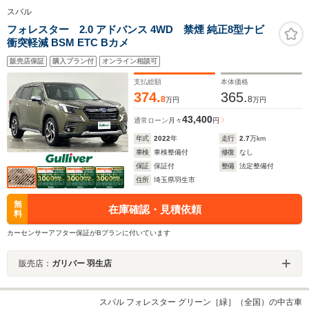
スバル
フォレスター 2.0 アドバンス 4WD 禁煙 純正8型ナビ
衝突軽減 BSM ETC Bカメ
販売店保証
購入プラン付
オンライン相談可
支払総額
本体価格
374.
365.
8
8
万円
万円
43,400
通常ローン
月々
円
年式
2022
年
走行
2.7
万km
車検
車検整備付
修復
なし
保証
保証付
整備
法定整備付
住所
埼玉県羽生市
無
在庫確認・見積依頼
料
カーセンサーアフター保証がBプランに付いています
販売店：
ガリバー 羽生店
スバル フォレスター グリーン［緑］（全国）の中古車