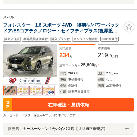
スバル
フォレスター 1.8 スポーツ 4WD 後期型/パワーバック
ドア/ESコアテクノロジー・セイフティプラス(視界拡張)/
ステア連動LEDヘッド/前後席シートヒーター/前席Pシー
販売店保証
車両品質評価書付
購入プラン付
オンライン相談可
360°画像付
ト/Panasonicビルトインナビ/フルセグ/Blu-ray再
生/Bluetooth/純正ドラレコ/ETC
支払総額
本体価格
234
219.
9
万円
万円
25,800
通常ローン
月々
円
年式
2022
年
走行
7.3
万km
車検
車検整備付
修復
なし
保証
保証付
整備
法定整備付
住所
埼玉県春日部市
無
在庫確認・見積依頼
料
カーセンサーアフター保証がAプランに付いています
販売店：
カーネーション４号バイパス店【ＪＵ適正販売店】