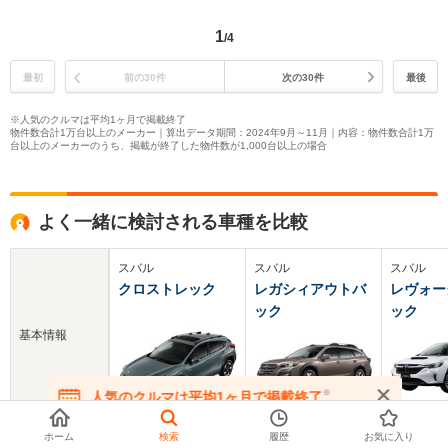
1
/4
最初
前の30件
次の30件
最後
※人気のクルマは平均1ヶ月で掲載終了
物件数合計1万台以上のメーカー｜算出データ期間：2024年9月～11月｜内容：物件数合計1万
台以上のメーカーのうち、掲載が終了した物件数が1,000台以上の場合
よく一緒に検討される車種を比較
スバル
スバル
スバル
クロストレック
レガシィアウトバ
レヴォー
ック
ック
基本情報
※
人気のクルマは平均1ヶ月で掲載終了
在庫が無くなる前にお問い合わせください
ホーム
検索
履歴
お気に入り
新車価格
266.2～410万円
414.7～451万円
399.3～4