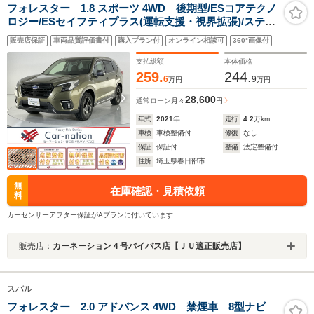
フォレスター 1.8 スポーツ 4WD 後期型/ESコアテクノ
ロジー/ESセイフティプラス(運転支援・視界拡張)/ステア
連動LEDヘッド・Fフォグ/全席シートヒーター/前席Pシー
販売店保証
車両品質評価書付
購入プラン付
オンライン相談可
360°画像付
ト・運転席メモリー付/DIATONEナビ/フルセ
グ/DVD/Bluetooth/純正ドラレコ/ETC
支払総額
本体価格
259.
244.
6
9
万円
万円
28,600
通常ローン
月々
円
年式
2021
年
走行
4.2
万km
車検
車検整備付
修復
なし
保証
保証付
整備
法定整備付
住所
埼玉県春日部市
無
在庫確認・見積依頼
料
カーセンサーアフター保証がAプランに付いています
販売店：
カーネーション４号バイパス店【ＪＵ適正販売店】
スバル
フォレスター 2.0 アドバンス 4WD 禁煙車 8型ナビ