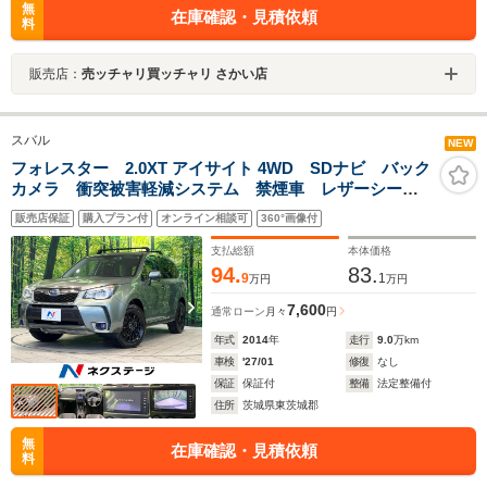
無
在庫確認・見積依頼
料
販売店：
売ッチャリ買ッチャリ さかい店
スバル
NEW
フォレスター 2.0XT アイサイト 4WD SDナビ バック
カメラ 衝突被害軽減システム 禁煙車 レザーシー
ト ドラレコ スマートキー HIDヘッド ETC クルコ
販売店保証
購入プラン付
オンライン相談可
360°画像付
ン オートライト デュアルエアコン Bluetooth CD
支払総額
本体価格
94.
83.
9
1
万円
万円
7,600
通常ローン
月々
円
年式
2014
年
走行
9.0
万km
車検
'27/01
修復
なし
保証
保証付
整備
法定整備付
住所
茨城県東茨城郡
無
在庫確認・見積依頼
料