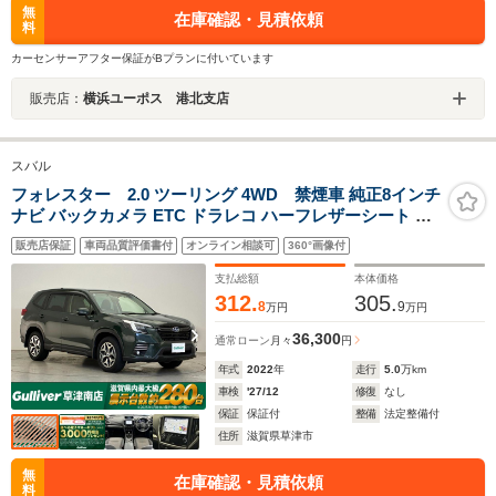
無
在庫確認・見積依頼
料
カーセンサーアフター保証がBプランに付いています
販売店：
横浜ユーポス 港北支店
スバル
フォレスター 2.0 ツーリング 4WD 禁煙車 純正8インチ
ナビ バックカメラ ETC ドラレコ ハーフレザーシート ア
イサイト クルーズコントロール パドルシフト シートヒー
販売店保証
車両品質評価書付
オンライン相談可
360°画像付
ター 革ステアリング LEDヘッドライト 純正アルミホイー
ル ステアリングスイッチ
支払総額
本体価格
312.
305.
8
9
万円
万円
36,300
通常ローン
月々
円
年式
2022
年
走行
5.0
万km
車検
'27/12
修復
なし
保証
保証付
整備
法定整備付
住所
滋賀県草津市
無
在庫確認・見積依頼
料