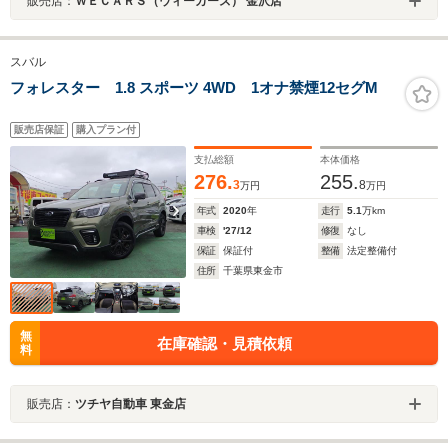
販売店：
ＷＥＣＡＲＳ（ウィーカーズ） 金沢店
スバル
フォレスター 1.8 スポーツ 4WD 1オナ禁煙12セグM
販売店保証
購入プラン付
支払総額
本体価格
276.
255.
3
8
万円
万円
年式
2020
年
走行
5.1
万km
車検
'27/12
修復
なし
保証
保証付
整備
法定整備付
住所
千葉県東金市
無
在庫確認・見積依頼
料
販売店：
ツチヤ自動車 東金店