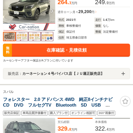
264.
249.
3
9
万円
万円
29,200
通常ローン
月々
円
年式
2021
年
走行
1.6
万km
車検
車検整備付
修復
なし
保証
保証付
整備
法定整備付
住所
埼玉県春日部市
無
在庫確認・見積依頼
料
カーセンサーアフター保証がAプランに付いています
販売店：
カーネーション４号バイパス店【ＪＵ適正販売店】
スバル
フォレスター 2.0 アドバンス 4WD 純正8インチナビ
CD DVD フルセグTV Bluetooth SD USB
HDMI バックカメラ コーナーセンサー ビルトイン
販売店保証
車両品質評価書付
購入プラン付
オンライン相談可
360°画像付
ETC 前方ドラレコ ハーフレザーシート パワーシー
ト
支払総額
本体価格
329.
322.
8
4
万円
万円