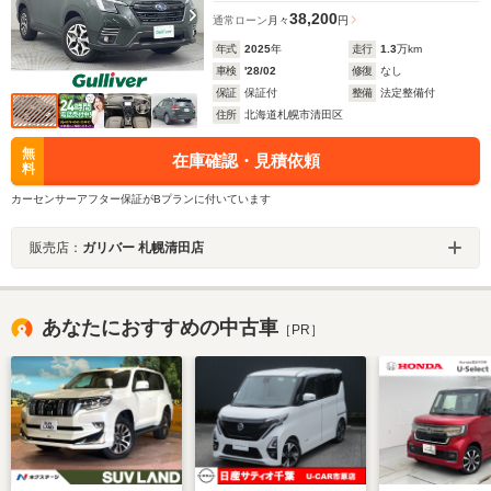
38,200
通常ローン
月々
円
年式
2025
年
走行
1.3
万km
車検
'28/02
修復
なし
保証
保証付
整備
法定整備付
住所
北海道札幌市清田区
無
在庫確認・見積依頼
料
カーセンサーアフター保証がBプランに付いています
販売店：
ガリバー 札幌清田店
あなたにおすすめの中古車
［PR］