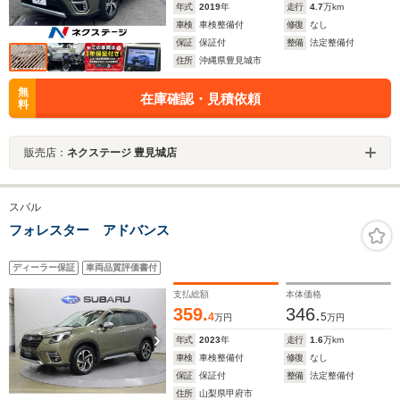
年式
2019
年
走行
4.7
万km
車検
車検整備付
修復
なし
保証
保証付
整備
法定整備付
住所
沖縄県豊見城市
無
在庫確認・見積依頼
料
販売店：
ネクステージ 豊見城店
スバル
フォレスター アドバンス
ディーラー保証
車両品質評価書付
支払総額
本体価格
359.
346.
4
5
万円
万円
年式
2023
年
走行
1.6
万km
車検
車検整備付
修復
なし
保証
保証付
整備
法定整備付
住所
山梨県甲府市