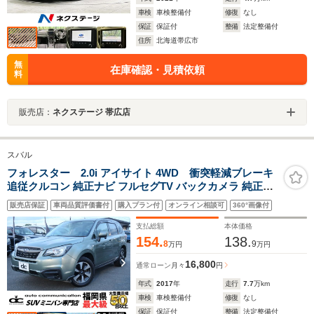
車検
車検整備付
修復
なし
保証
保証付
整備
法定整備付
住所
北海道帯広市
無
在庫確認・見積依頼
料
販売店：
ネクステージ 帯広店
スバル
フォレスター 2.0i アイサイト 4WD 衝突軽減ブレーキ
追従クルコン 純正ナビ フルセグTV バックカメラ 純正ド
ライブレコーダー ETC DVD再生 ミュージックサーバー
販売店保証
車両品質評価書付
購入プラン付
オンライン相談可
360°画像付
MTモード付 フルフラットシート アクセル踏み間違い防
止装置 レーンキープアシスト
支払総額
本体価格
154.
138.
8
9
万円
万円
16,800
通常ローン
月々
円
年式
2017
年
走行
7.7
万km
車検
車検整備付
修復
なし
保証
保証付
整備
法定整備付