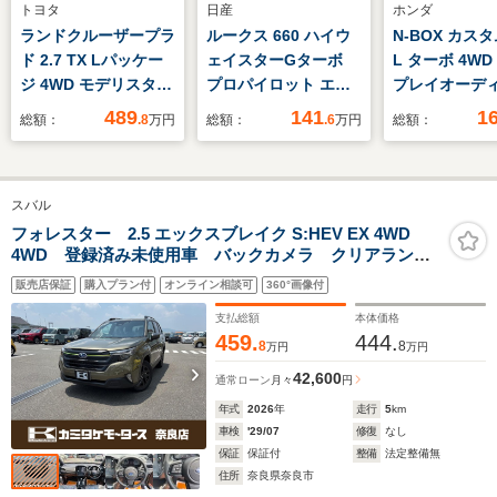
トヨタ
日産
ホンダ
ランドクルーザープラ
ルークス 660 ハイウ
N-BOX カスタ
ド 2.7 TX Lパッケー
ェイスターGターボ
L ターボ 4W
ジ 4WD モデリスタフ
プロパイロット エデ
プレイオー
ルエアロ サンルー
ィション /プロパイロ
4WD Blueto
489
141
1
総額：
.8
万円
総額：
.6
万円
総額：
フ 純正ナビ オプシ
ット メモリーナビ
応 追従クル
ョン純正19インチア
アラウンドビューモニ
ーンキープア
ルミ シートベンチレ
ター ETC 両側電
ETC アルミ
スバル
ーション レーダーク
動ドア LEDヘッドラ
ルーズコントロール
イト アイドリングス
フォレスター 2.5 エックスブレイク S:HEV EX 4WD
4WD 登録済み未使用車 バックカメラ クリアランス
ヘッドライトウォッシ
トップ オートマチッ
ソナー オートクルーズコントロール レーンアシス
ャー バックカメラ
クハイビーム ハイビ
販売店保証
購入プラン付
オンライン相談可
360°画像付
ト パワーシート 衝突被害軽減システム オートライ
フルセグ Bluetooth
ームアシスト フロン
ト LEDヘッドランプ ヘッドライトウォッシャー
支払総額
本体価格
トフォグランプ 踏み
459.
444.
8
8
万円
万円
間違い防止
42,600
通常ローン
月々
円
年式
2026
年
走行
5
km
車検
'29/07
修復
なし
保証
保証付
整備
法定整備無
住所
奈良県奈良市