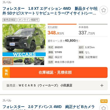
スバル
フォレスター 1.8 XT エディション 4WD 新品タイヤ/社
外 SDナビ/スマートリヤビューミラー/アイサイト/シート
ヒーター/車線逸脱防止支援システム/シート ハーフレザ
販売店保証
オンライン相談可
ー/電動バックドア/ドライブレコーダー 純正
支払総額
本体価格
348.
337.
9
7
万円
万円
40,800
通常ローン
月々
円
年式
2023
年
走行
1.3
万km
車検
'27/05
修復
なし
保証
保証付
整備
法定整備付
住所
神奈川県小田原市
無
在庫確認・見積依頼
料
販売店：
ＷＥＣＡＲＳ（ウィーカーズ） 小田原店
スバル
NEW
フォレスター 2.0 アドバンス 4WD 純正ナビ Bカメラ