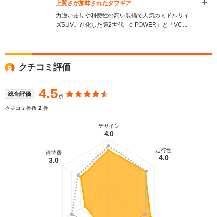
上質さが加味されたタフギア
力強い走りや利便性の高い装備で人気のミドルサイ
ズSUV。進化した第2世代「e-POWER」と「VCタ
ーボ」、そして電動駆動四輪制御技術「e-4ORCE」
が搭載されたことで、まったく新しいSUVへと進化
された。エクステリアは、初代から受け継ぐタフな
力強さに、余裕と上質さを感じられるエッセンスが
クチコミ評価
加えられ、伝統と革新を融合させた「タフギア×上
質」が表現されている。インテリアは、2種類の表示
モードが選択できる、12.3インチの「アドバンスド
4.5
総合評価
点
ドライブアシストディスプレイ」を採用。クラスト
ップレベルのラゲージスペースが備わるなど、使い
2
クチコミ件数
件
勝手に優れたものとなっている。運転支援システム
も充実しており、360度すべての方向の安全を確保
デザイン
4.0
する「360°セーフティーアシスト（全方位運転支援
システム）」が採用された。（2022.7）
走行性
維持費
4.0
3.0