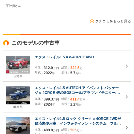
平社員さん
クチコミをもっと見る
このモデルの中古車
エクストレイル1.5 X e-4ORCE 4WD
本体：
312.0
総額：
322.6
万円
万円
年式：
2022
走行：
5.7
年
万km
長野県
エクストレイル1.5 AUTECH アドバンスト パッケー
ジ e-4ORCE 4WDSOSコール/アラウンドモニター/オ
ートライト/プロパイロット/ハンドルヒーター/シート
本体：
399.3
総額：
411.4
万円
万円
ヒーター/インテリジェントルームミラー/ダンヒルア
年式：
2024
走行：
2.2
年
万km
シスト/電動リアゲート/ETC/前後ドラレコ
岐阜県
エクストレイル1.5 ロック クリーク e-4ORCE 4WD登
録済未使用車 インフォテイメントシステム フルセ
グTV AVM AC100V プロパイロット インテリ
本体：
489.8
総額：
505
万円
万円
ルームミラー 防水シート ブラックルーフレール