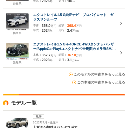
年式：
2026
走行：
10
年
km
LEDヘッド オートバックドア シート/ハンドルヒ
奈良県
ーター SOS
エクストレイル1.5 G純正ナビ プロパイロット ガ
ラスサンルーフ
本体：
358.0
総額：
368.4
万円
万円
年式：
2024
走行：
2.4
年
万km
福島県
エクストレイル1.5 G e-4ORCE 4WDタンナッパレザ
ー/AppleCarPlay/コネクトナビ/全周囲カメラ/BSM/デ
ジタルミラー/プロパイロット/シートヒーター/パワー
本体：
357.7
総額：
367.8
万円
万円
バックドア/パワーシート/ETC/AC100V/コーナーセン
年式：
2023
走行：
3.1
年
万km
サー
愛知県
このモデルの中古車をもっと見る
この車種の中古車をもっと見る
モデル一覧
現行
2022年7月～生産中
上質さが加味されたタフギア