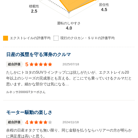
居住性
積載性
4.5
2.5
運転のしやすさ
4.0
エクストレイルの評価平均
現行のクロカン・ＳＵＶの評価平均
日産の孤塁を守る渾身のクルマ
5
総合評価
2025/07/18
たしかにトヨタのSUVラインナップには抗しがたいが、エクストレイル20
年以上のシリーズの完成形とも言える。どこにでも乗っていけるクルマだと
思います。細かな部分では気になる…
ルネッサ2000GTターボさん
モーター駆動の楽しさ
4
総合評価
2024/11/18
余程の日産オタクでも無い限り、同じ金額を払うならハリアーの方が明らか
に満足度は高いと思う。