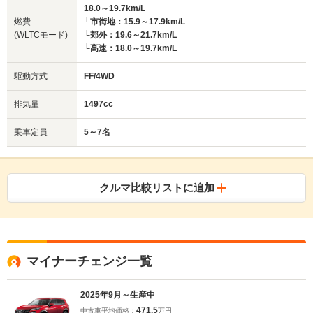
18.0～19.7km/L
燃費
└市街地：15.9～17.9km/L
(WLTCモード)
└郊外：19.6～21.7km/L
└高速：18.0～19.7km/L
駆動方式
FF/4WD
排気量
1497cc
乗車定員
5～7名
クルマ比較リストに追加
マイナーチェンジ一覧
2025年9月～生産中
471.5
中古車平均価格：
万円