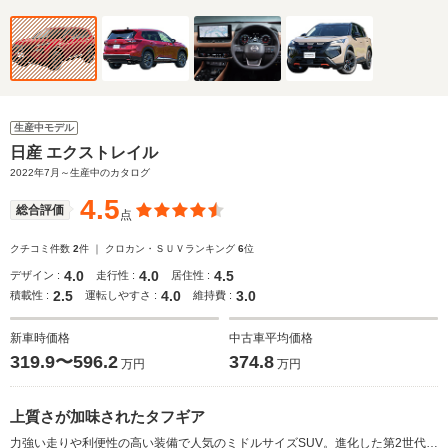
生産中モデル
日産 エクストレイル
2022年7月～生産中のカタログ
4.5
総合評価
点
クチコミ件数
2
件 ｜ クロカン・ＳＵＶランキング
6
位
4.0
4.0
4.5
デザイン :
走行性 :
居住性 :
2.5
4.0
3.0
積載性 :
運転しやすさ :
維持費 :
新車時価格
中古車平均価格
319.9〜596.2
374.8
万円
万円
上質さが加味されたタフギア
力強い走りや利便性の高い装備で人気のミドルサイズSUV。進化した第2世代「e-POWER」と「VCターボ」、そして電動駆動四輪制御技術「e-4ORCE」が搭載されたことで、まったく新しいSUVへと進化された。エクステリアは、初代から受け継ぐタフな力強さに、余裕と上質さを感じられるエッセンスが加えられ、伝統と革新を融合させた「タフギア×上質」が表現されている。インテリアは、2種類の表示モードが選択できる、12.3インチの「アドバンスドドライブアシストディスプレイ」を採用。クラストップレベルのラゲージスペースが備わるなど、使い勝手に優れたものとなっている。運転支援システムも充実しており、360度すべての方向の安全を確保する「360°セーフティーアシスト（全方位運転支援システム）」が採用された。（2022.7）