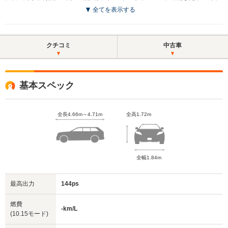
全てを表示する
クチコミ
中古車
基本スペック
全長4.66m～4.71m
全高1.72m
全幅1.84m
最高出力
144ps
燃費
-km/L
(10.15モード)