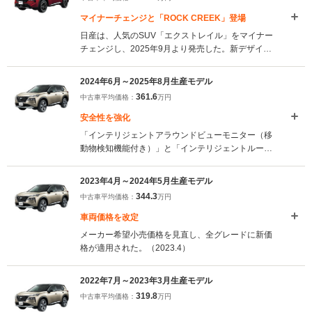
マイナーチェンジと「ROCK CREEK」登場
日産は、人気のSUV「エクストレイル」をマイナー
チェンジし、2025年9月より発売した。新デザイン
は、より上質感を感じさせるフロントグリルやLED
デイタイムランニングランプを採用し、先進性を強
2024年6月～2025年8月生産モデル
調。また、内装ではナッパレザーの色合いが変更さ
361.6
中古車平均価格：
万円
れ、洗練された印象を与えている。これに加え、
Google搭載の最新NissanConnectインフォテインメ
安全性を強化
ントシステムや、新たなカメラ技術も搭載され、利
「インテリジェントアラウンドビューモニター（移
便性と安全性が向上した。新グレード「ROCK
動物検知機能付き）」と「インテリジェントルーム
CREEK」は、アウトドア志向のユーザー向けに、特
ミラー」が全車に標準装備され、安全性能が強化さ
別な内外装パーツや防水シートが装備されている。
れた。あわせて、日産オリジナルナビやディスプレ
タフギアイメージの強調と、アウトドアシーンでの
2023年4月～2024年5月生産モデル
イオーディオに「インテリジェントアラウンドビュ
使用にも対応した。またエクストレイルとして初設
344.3
中古車平均価格：
万円
ーモニター」の映像を投影可能とするなど、使い勝
定の「NISMO」と「AUTECH スポーツスペック」
手の向上が果たされた。（2024.6）
車両価格を改定
も設定され、それぞれ専用の足回りと4WDの「e-
4ORCE」の設定が与えられている。（2025.9）
メーカー希望小売価格を見直し、全グレードに新価
格が適用された。（2023.4）
2022年7月～2023年3月生産モデル
319.8
中古車平均価格：
万円