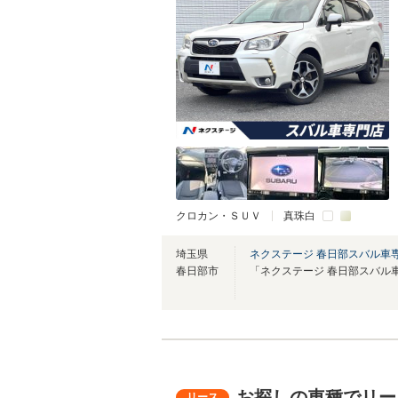
クロカン・ＳＵＶ
真珠白
埼玉県
ネクステージ 春日部スバル車
春日部市
お探しの車種でリー