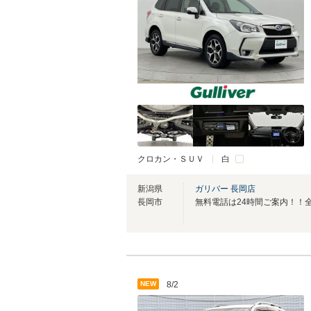
クロカン・ＳＵＶ
白
新潟県
ガリバー 長岡店
長岡市
NEW
8/2