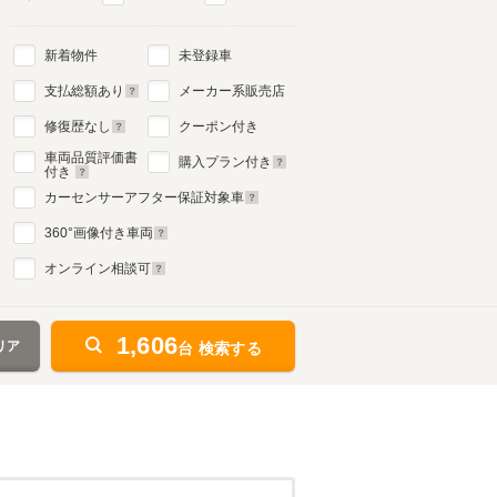
新着物件
未登録車
2代目
支払総額あり
メーカー系販売店
2002年2月～2007年11月
生産モデル
修復歴なし
クーポン付き
車両品質評価書
購入プラン付き
付き
カーセンサーアフター保証対象車
360
°画像付き車両
オンライン相談可
1,606
リア
台 検索する