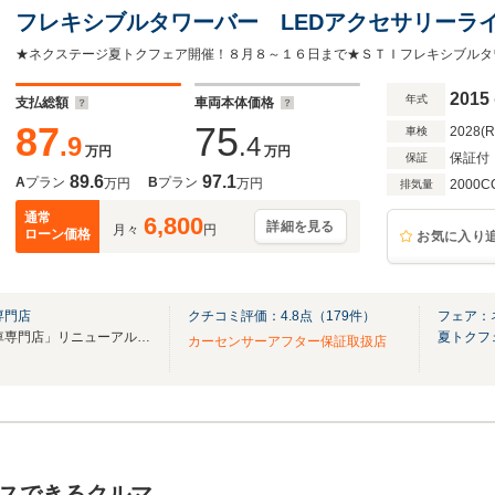
フレキシブルタワーバー LEDアクセサリーラ
革巻きステアリング 純正18インチアルミ ハ
キー 禁煙車 ターボ
2015
年式
支払総額
車両本体価格
87
75
2028(
車検
.9
.4
万円
万円
保証付
保証
89.6
97.1
A
プラン
B
プラン
万円
万円
2000C
排気量
通常
6,800
詳細を見る
月々
円
ローン価格
お気に入り
専門店
クチコミ評価：
4.8
点（
179
件）
フェア：
「ネクステージ 春日部スバル車専門店」リニューアルオープン！
夏トクフ
カーセンサーアフター保証取扱店
スできるクルマ