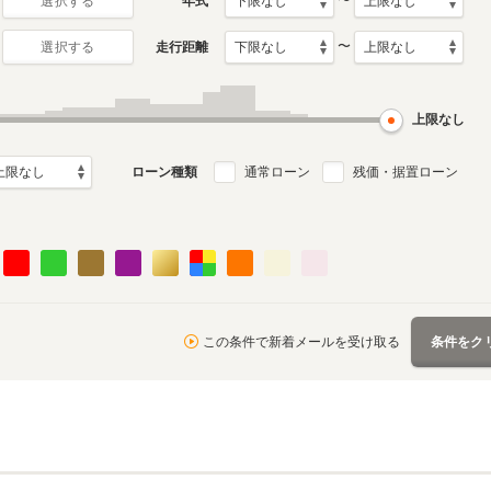
〜
年式
選択する
〜
走行距離
選択する
4代目
3代目
月～2025年3月
2012年11月～2018年6月
2007年12月～2012年10
ル
生産モデル
月生産モデル
上限なし
ローン種類
通常ローン
残価・据置ローン
この条件で新着メールを受け取る
条件をク