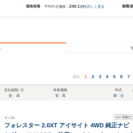
240.1
価格相場
燃費(
平均中古価格：
詳しく見る
万円
る
1
2
3
4
5
6
7
最初
支払総額
本体価格
年式
安
高
安
高
新
古
360°
画像付
スバル
フォレスター 2.0XT アイサイト 4WD 純正ナ