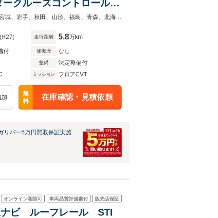
ーダークルーズコントロール
◆当店自慢の一台です！中古車は一物一価なのでお早目にご検討くださいませ！宮城、岩手、秋田、山形、福島、青森、北海道、東京、神奈川、埼玉、千葉で中古車をお探しならガリバーへ！
5.8
(H27)
万km
走行距離
備付
なし
修復歴
法定整備付
整備
C
フロアCVT
ミッション
無
在庫確認・見積依頼
追加
料
ガリバー5万円買取保証実施
オンライン相談可
車両品質評価書付
販売店保証
純正ナビ ルーフレール STI