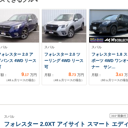
スバル
スバル
スバル
ォレスター 2.0 ア
フォレスター 2.0 ツ
フォレスター 1.8 ス
ドバンス 4WD リース
ーリング 4WD リース
ポーツ 4WD ワンオ
可
可
ナー サン…
9
8
3
月額：
.17
万円
月額：
.73
万円
月額：
.63
万
（
48
ヵ月リースの場合）
（
48
ヵ月リースの場合）
（
60
ヵ月リースの場
360°
画像付
スバル
フォレスター 2.0XT アイサイト スマート エディ