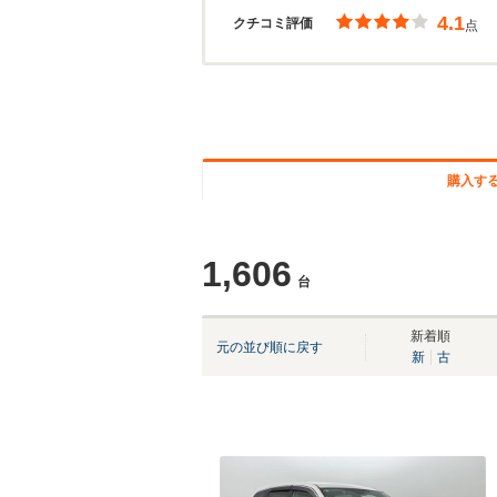
4.1
クチコミ評価
点
購入す
1,606
台
新着順
元の並び順に戻す
新
古