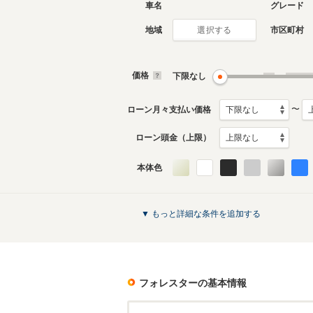
車名
グレード
地域
市区町村
選択する
現行
5代目
2025年4月～生産中
2018年7
生産モデ
価格
下限なし
〜
ローン月々支払い価格
ローン頭金（上限）
本体色
初代
1997年2月～2002年1月
生産モデル
フォレスターのカタログを見る
▼ もっと詳細な条件を追加する
フォレスター
の基本情報