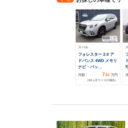
スバル
フォレスター 2.0 ア
フ
ドバンス 4WD メモリ
ナビ・バッ…
7
月額：
.81
万円
（
60
ヵ月リースの場合）