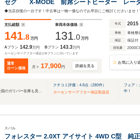
セグ X-MODE 前席シートヒーター レ
Bluetooth バックカメラ 衝突軽減ブレーキ
2015
年式
支払総額
車両本体価格
141
131
車検整
車検
.8
.0
万円
万円
保証付
保証
142.9
143.3
A
プラン
B
プラン
万円
万円
2000C
排気量
カーセンサーアフター保証がBプランに付いています
お気に入り
通常
17,900
詳細を見る
月々
円
ローン価格
クチコミ評価：
4.8
点（
280
件）
フェア：
無料電話は24時間ご案内！！全国のガリバー在庫も見たい方は一括照会が可能です！
中！
カーセンサーアフター保証取扱店
スバル
フォレスター 2.0XT アイサイト 4WD C型 