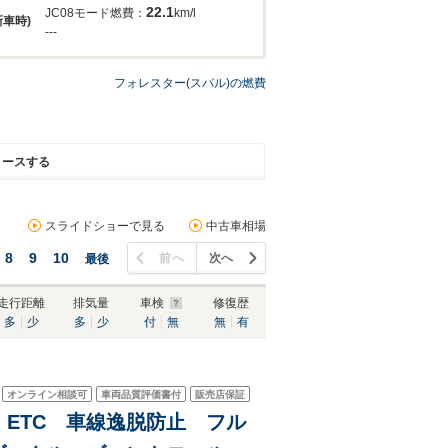
22.1
JC08モード燃費：
km/l
新車時)
---
フォレスター(スバル)の燃費
リースする
スライドショーで見る
中古車相場
8
9
10
前へ
次へ
最後
走行距離
排気量
車検
修復歴
多
少
多
少
付
無
無
有
オンライン相談可
車両品質評価書付
販売店保証
ビ ETC 車線逸脱防止 フル