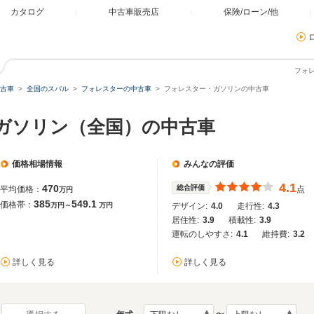
カタログ
中古車販売店
保険/ローン/他
フォ
古車
全国のスバル
フォレスターの中古車
フォレスター・ガソリンの中古車
 ガソリン（全国）の中古車
価格相場情報
みんなの評価
4.1
470
総合評価
平均価格：
点
万円
385
549.1
価格帯：
万円～
万円
デザイン:
4.0
走行性:
4.3
居住性:
3.9
積載性:
3.9
運転のしやすさ:
4.1
維持費:
3.2
詳しく見る
詳しく見る