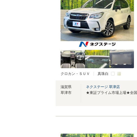
クロカン・ＳＵＶ
真珠白
滋賀県
ネクステージ 草津店
草津市