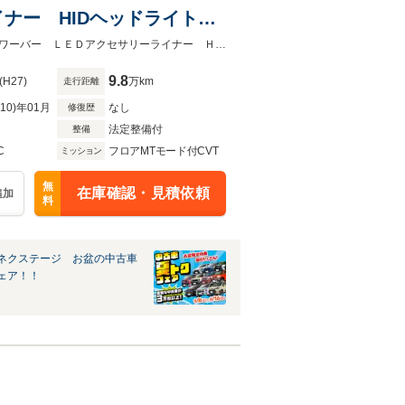
イナー HIDヘッドライト
ーフレザーシート スマート
★ネクステージ夏トクフェア開催！８月８～１６日まで★ＳＴＩフレキシブルタワーバー ＬＥＤアクセサリーライナー ＨＩＤヘッドライト 革巻きステアリング
9.8
(H27)
万km
走行距離
R10)年01月
なし
修復歴
法定整備付
整備
C
フロアMTモード付CVT
ミッション
無
在庫確認・見積依頼
追加
料
ネクステージ お盆の中古車
ェア！！