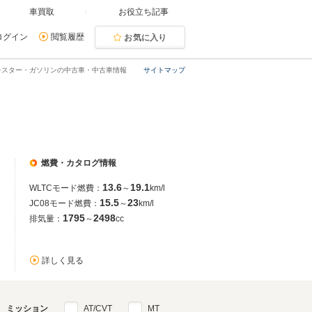
車買取
お役立ち記事
ログイン
閲覧履歴
お気に入り
レスター・ガソリンの中古車・中古車情報
サイトマップ
燃費・カタログ情報
13.6
19.1
WLTCモード燃費：
～
km/l
15.5
23
JC08モード燃費：
～
km/l
1795
2498
排気量：
～
cc
詳しく見る
ミッション
AT/CVT
MT