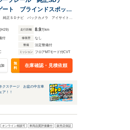
アゲート ブラインドスポット
LEDヘッド ビルトイン
★グループ約３０，０００台の在庫から取り寄せ可能！★ターボ ルーフレール 純正ＳＤナビ バックカメラ アイサイトＶｅｒ３ 電動リアゲート ＬＥＤヘッド
8.9
(H29)
万km
走行距離
備付
なし
修復歴
法定整備付
整備
C
フロアMTモード付CVT
ミッション
無
在庫確認・見積依頼
追加
料
ネクステージ お盆の中古車
ェア！！
オンライン相談可
車両品質評価書付
販売店保証