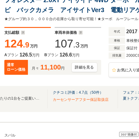
ビ バックカメラ アイサイトVer3 電動リ
モニター ハーフレザーシート スマートキー 
ETC 純正18インチアルミ
2017
年式
支払総額
車両本体価格
124
107
車検整
車検
.9
.3
万円
万円
保証付
保証
126.5
126.6
A
プラン
B
プラン
万円
万円
2000C
排気量
通常
11,100
詳細を見る
月々
円
ローン価格
お気に入り
クチコミ評価：
4.7
点（
50
件）
フェア：
★全国在庫約30000台よりぴったりの1台をご提案いたします！★
夏トクフ
カーセンサーアフター保証取扱店
360°
画像付
スバル