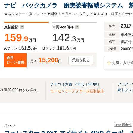
ナビ バックカメラ 衝突被害軽減システム 
ト コーナーセンサー スマートキー LEDヘッ
ルミ 車線逸脱警報 オートライト
2017
年式
支払総額
車両本体価格
159
142
車検整
車検
.9
.3
万円
万円
保証付
保証
161.5
161.6
A
プラン
B
プラン
万円
万円
2000C
排気量
通常
15,200
詳細を見る
月々
円
ローン価格
お気に入り
クチコミ評価：
4.8
点（
460
件）
フェア：
★東証プライム市場上場★全国在庫30,000台から選べます★
夏トクフ
カーセンサーアフター保証取扱店
360°
画像付
スバル
フォレスター 2.0XT アイサイト 4WD ターボ