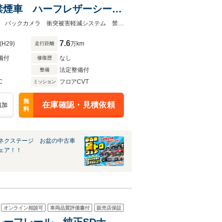
禁煙車 ハーフレザーシー
ド ETC 純正18インチア
★ネクステージ夏トクフェア開催！８月８～１６日まで★４ＷＤ 純正ＳＤナビ バックカメラ 衝突被害軽減システム 禁煙車 ハーフレザーシート
7.6
(H29)
万km
走行距離
備付
なし
修復歴
法定整備付
整備
C
フロアCVT
ミッション
無
在庫確認・見積依頼
追加
料
ネクステージ お盆の中古車
ェア！！
オンライン相談可
車両品質評価書付
販売店保証
 ルーフレール 純正SDナ