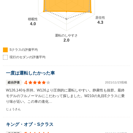
居住性
積載性
4.3
4.0
運転のしやすさ
2.0
Sクラスの評価平均
現行のセダンの評価平均
一度は運転したかった車
4
総合評価
2021/11/15投稿
W126,140を所持。W126より圧倒的に運転しやすい。静粛性も抜群。最終
モデルのフルノーマルにこだわって探しました。W210の丸目Eクラスに乗
り味が近い。この車の進化…
じょうさん
キング・オブ・Sクラス