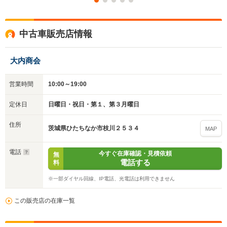
入力途中の情報を保存しますか？
中古車販売店情報
※次回問い合わせをする際に自動入力されます
※保存された情報は
90
日で破棄されます
大内商会
いいえ
はい
営業時間
10:00～19:00
定休日
日曜日・祝日・第１、第３月曜日
住所
茨城県ひたちなか市枝川２５３４
MAP
電話
今すぐ在庫確認・見積依頼
無
電話する
料
※一部ダイヤル回線、IP電話、光電話は利用できません
この販売店の在庫一覧