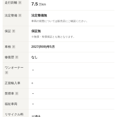
走行距離
7.5
万km
法定整備
法定整備無
車両の状態については販売店にご確認ください。
保証
保証無
※無償・有償保証とも無となります。
車検
2027(R09)年5月
修復歴
なし
ワンオーナー
－
正規輸入車
○
禁煙車
－
福祉車両
－
リサイクル料
リ済込