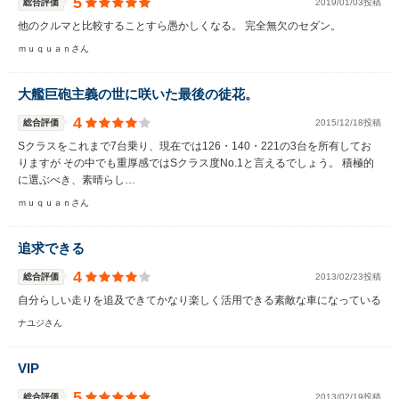
5
総合評価
2019/01/03投稿
他のクルマと比較することすら愚かしくなる。 完全無欠のセダン。
ｍｕｑｕａｎさん
大艦巨砲主義の世に咲いた最後の徒花。
4
総合評価
2015/12/18投稿
Sクラスをこれまで7台乗り、現在では126・140・221の3台を所有してお
りますが その中でも重厚感ではSクラス度No.1と言えるでしょう。 積極的
に選ぶべき、素晴らし…
ｍｕｑｕａｎさん
追求できる
4
総合評価
2013/02/23投稿
自分らしい走りを追及できてかなり楽しく活用できる素敵な車になっている
ナユジさん
VIP
5
総合評価
2013/02/19投稿