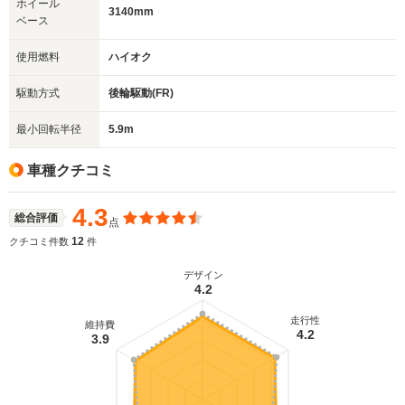
ホイール
3140mm
ベース
使用燃料
ハイオク
駆動方式
後輪駆動(FR)
最小回転半径
5.9m
車種クチコミ
4.3
総合評価
点
12
クチコミ件数
件
デザイン
4.2
走行性
維持費
4.2
3.9