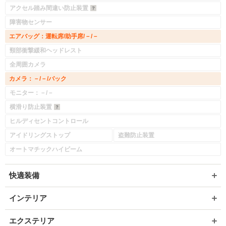
アクセル踏み間違い防止装置
障害物センサー
エアバッグ：運転席/助手席/－/－
頸部衝撃緩和ヘッドレスト
全周囲カメラ
カメラ：－/－/バック
モニター：－/－
横滑り防止装置
ヒルディセントコントロール
アイドリングストップ
盗難防止装置
オートマチックハイビーム
快適装備
インテリア
エクステリア