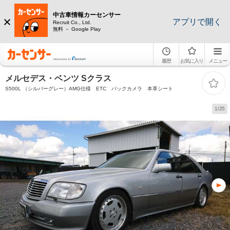
中古車情報カーセンサー
アプリで開く
Recruit Co., Ltd.
無料 － Google Play
履歴
お気に入り
メニュー
メルセデス・ベンツ Sクラス
S500L （シルバーグレー）AMG仕様 ETC バックカメラ 本革シート
1/25