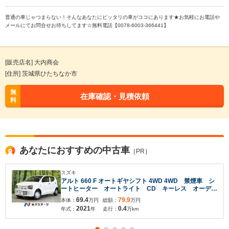
普通の車じゃつまらない！そんなあなたにピッタリの車がココにあります★お気軽にお電話や
メールにてお問合せお待ちしてます☆無料電話【0078-6003-366441】
[販売店名] 大内商会
[住所] 茨城県ひたちなか市
無
在庫確認・見積依頼
料
あなたにおすすめの中古車
［PR］
スズキ
アルト 660 F オートギヤシフト 4WD 4WD 禁煙車 シ
ートヒーター オートライト CD キーレス オーディ
オ エアコン トラクションコントロール ヘッドライ
69.4
79.9
本体：
万円
総額：
万円
トレベライザー パワーウィンドウ パワーステアリン
2021
0.4
年式：
年
走行：
万km
グ ドアバイザー