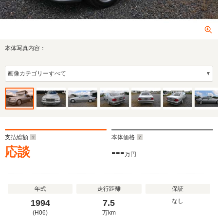
本体写真内容：
支払総額
本体価格
応談
---
万円
年式
走行距離
保証
なし
1994
7.5
(H06)
万
km