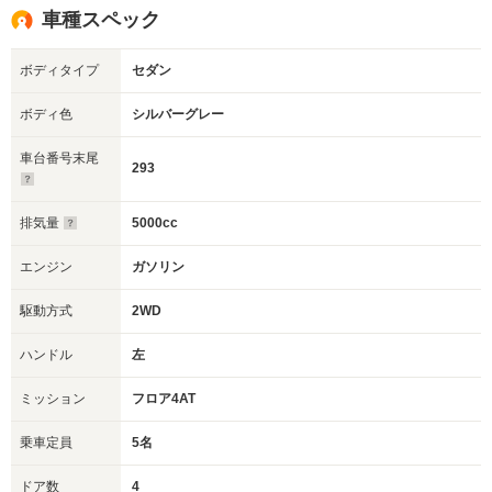
車種スペック
ボディタイプ
セダン
ボディ色
シルバーグレー
車台番号末尾
293
排気量
5000cc
エンジン
ガソリン
駆動方式
2WD
ハンドル
左
ミッション
フロア4AT
乗車定員
5名
ドア数
4