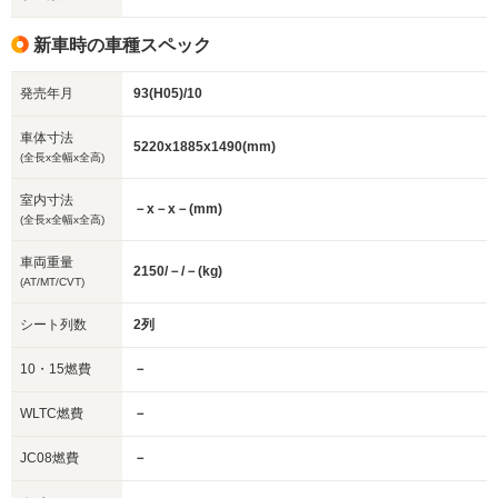
新車時の車種スペック
発売年月
93(H05)/10
車体寸法
5220x1885x1490(mm)
(全長x全幅x全高)
室内寸法
－x－x－(mm)
(全長x全幅x全高)
車両重量
2150/－/－(kg)
(AT/MT/CVT)
シート列数
2列
10・15燃費
－
WLTC燃費
－
JC08燃費
－