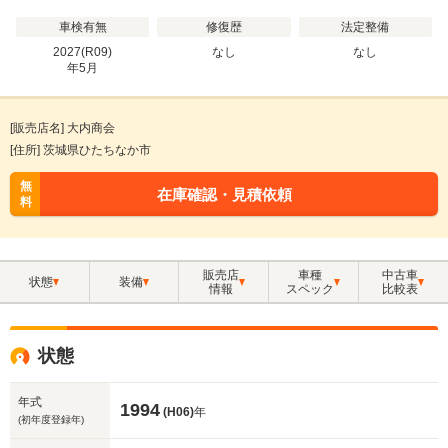
車検有無
修復歴
法定整備
2027(R09)
なし
なし
年
5
月
[販売店名] 大内商会
[住所] 茨城県ひたちなか市
無
在庫確認・見積依頼
料
販売店
車種
中古車
状態
装備
情報
スペック
比較表
状態
年式
1994
(H06)
年
(初年度登録年)