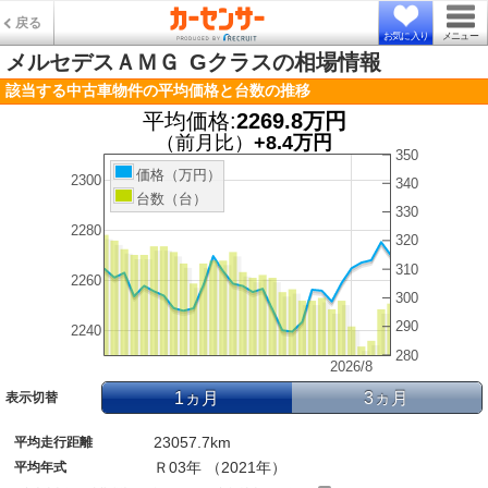
戻る
お気に入り
メニュー
メルセデスＡＭＧ
Gクラスの相場情報
該当する中古車物件の平均価格と台数の推移
平均価格:
2269.8万円
（前月比）
+8.4万円
350
価格（万円）
2300
340
台数（台）
330
2280
320
310
2260
300
290
2240
280
2026/8
1ヵ月
3ヵ月
表示切替
23057.7km
平均走行距離
Ｒ03年 （2021年）
平均年式