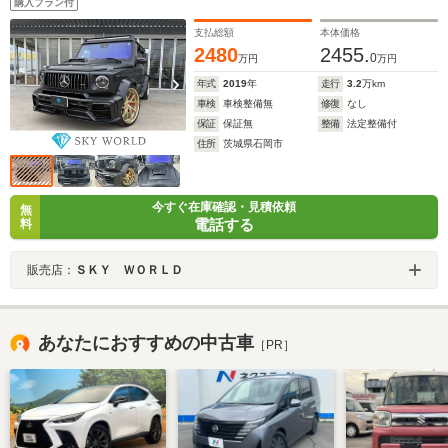
購入プラン付
ジ/カーボンインテリア
支払総額
本体価格
2480
2455.
0
万円
万円
年式
2019
年
走行
3.2
万km
車検
車検整備無
修復
なし
保証
保証無
整備
法定整備付
住所
茨城県石岡市
今すぐ在庫確認・見積依頼
無
電話する
料
販売店：
ＳＫＹ ＷＯＲＬＤ
あなたにおすすめの中古車
［PR］