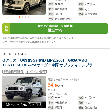
ボーナス払いなし
年式
2020
年
走行
4.7
万km
車検
車検整備無
修復
なし
保証
保証付
整備
法定整備無
7.4～11.7
住所
東京都世田谷区
└市街地:5
WLTCモード
8.7km/L
今すぐ在庫確認・見積依頼
-
-
無
燃費
└郊外:7.7
電話する
料
└高速道路:
※車検は納車時の車検、法定整備は納車時の法定整備となります。
13.1km/L
リース期間中の契約内容は詳細画面を参照下さい。
排気量
3605～5980cc
3982cc
0～3982c
メルセデスＡＭＧ
駆動方式
4WD
4WD
4WD
Gクラス G63 (ISG) 4WD MP202601 G63A/AMG
TOKYO SETAGAYAオーダー車両/オブシディアンブラッ
ク/イリジウムシルバー/G maufakturエクスクルーシブナ
車両品質評価書付
オンライン相談可
ッパレザーブラック/2026年登録/Burumester3Dサウンド
サラウンド/22インチアルミホイール
月額（
60
ヵ月リースの場合）
54.
49
万円
頭金
0
円
ボーナス払いなし
年式
2026
年
走行
0.7
万km
車検
車検整備無
修復
なし
保証
保証付
整備
法定整備無