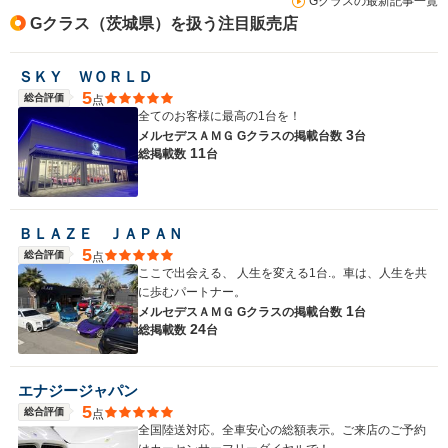
Gクラスの最新記事一覧
Gクラス（茨城県）を扱う注目販売店
ＳＫＹ ＷＯＲＬＤ
5
総合評価
点
全てのお客様に最高の1台を！
3
メルセデスＡＭＧ Gクラスの
掲載台数
台
11
総掲載数
台
ＢＬＡＺＥ ＪＡＰＡＮ
5
総合評価
点
ここで出会える、 人生を変える1台.。車は、人生を共
に歩むパートナー。
1
メルセデスＡＭＧ Gクラスの
掲載台数
台
24
総掲載数
台
エナジージャパン
5
総合評価
点
全国陸送対応。全車安心の総額表示。ご来店のご予約