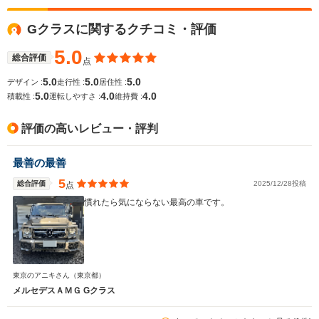
Gクラスに関するクチコミ・評価
5.0
総合評価
点
5.0
5.0
5.0
デザイン :
走行性 :
居住性 :
5.0
4.0
4.0
積載性 :
運転しやすさ :
維持費 :
評価の高いレビュー・評判
最善の最善
5
総合評価
2025/12/28投稿
点
慣れたら気にならない最高の車です。
東京のアニキさん
（東京都）
メルセデスＡＭＧ Gクラス