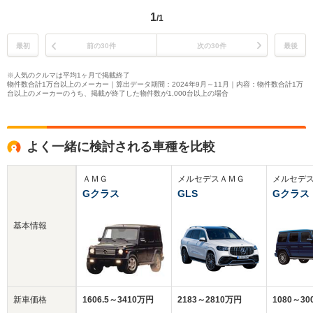
1
/1
最初
前の30件
次の30件
最後
※人気のクルマは平均1ヶ月で掲載終了
物件数合計1万台以上のメーカー｜算出データ期間：2024年9月～11月｜内容：物件数合計1万
台以上のメーカーのうち、掲載が終了した物件数が1,000台以上の場合
よく一緒に検討される車種を比較
ＡＭＧ
メルセデスＡＭＧ
メルセデ
Gクラス
GLS
Gクラス
基本情報
新車価格
1606.5～3410万円
2183～2810万円
1080～3