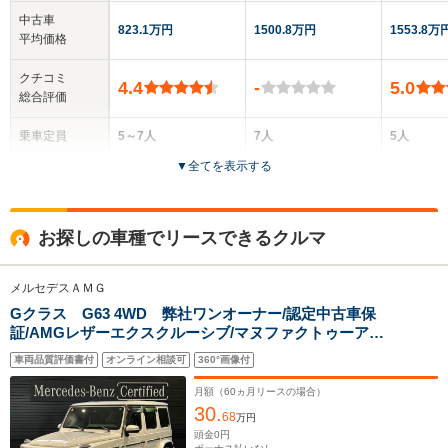
中古車
823.1万円
1500.8万円
1553.8万
平均価格
クチコミ
4.4
-
5.0
総合評価
乗車定員
5～7人
7人
5人
▼
全てを表示する
ドア数
3～5ドア
5ドア
5ドア
全高
全高
全高
お探しの車種でリースできるクルマ
1.95m～1.97m
1.84m
1.93m
メルセデスＡＭＧ
Gクラス G63 4WD 弊社ワンオーナー/認定中古車保
全幅
全幅
全幅
サイズ
証/AMGレザーエクスクルーシブ/マヌファクトゥーアプ
1.8m～1.86m
2.03m
1.86m
全長
全長
(全長x全幅x全高)
ログラム・プラス/インテリアプラスP/ベージュシートベ
4.11m～4.58m
5.24m～5.25m
4.58m
車両品質評価書付
オンライン相談可
360°画像付
ルト /チタニウムグレーペイント21インチAMG5ツイン
AW
月額（
60
ヵ月リースの場合）
30.
68
万円
ホイールベース
ホイールベース
ホイー
頭金
0
円
-m
-m