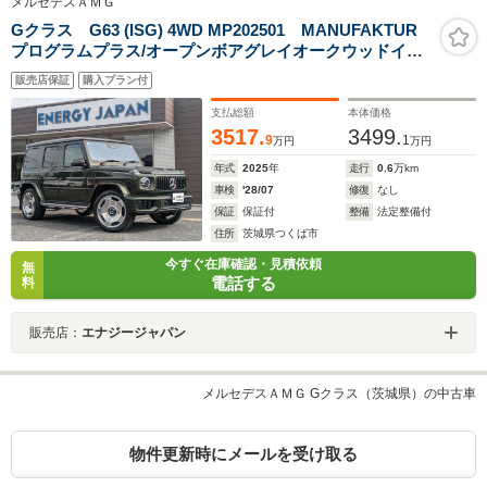
メルセデスＡＭＧ
Gクラス G63 (ISG) 4WD MP202501 MANUFAKTUR
プログラムプラス/オープンボアグレイオークウッドイン
テリア/インテリアプラスPKG/AMGカーボンファイバー
販売店保証
購入プラン付
エクステリアPKG/22インチAMGアルミホイール/オプシ
ョンカラーMANUFAKTURオリーブ/1オーナー
支払総額
本体価格
3517.
3499.
9
1
万円
万円
年式
2025
年
走行
0.6
万km
車検
'28/07
修復
なし
保証
保証付
整備
法定整備付
住所
茨城県つくば市
今すぐ在庫確認・見積依頼
無
電話する
料
販売店：
エナジージャパン
メルセデスＡＭＧ Gクラス（茨城県）の中古車
物件更新時にメールを受け取る