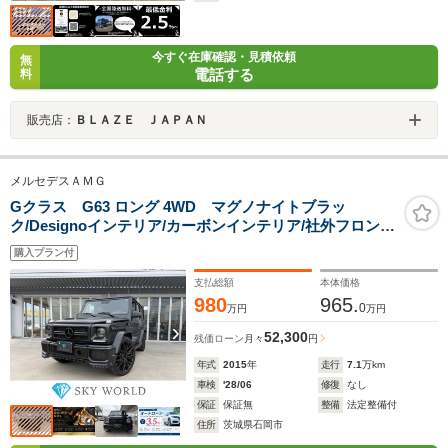
今すぐ在庫確認・見積依頼
無
電話する
料
販売店：
ＢＬＡＺＥ ＪＡＰＡＮ
メルセデスＡＭＧ
Gクラス G63 ロング 4WD マグノナイトブラッ
ク/Designoインテリア/カーボンインテリア/社外フロント
リップ/Capristo可変マフラー/SKY FALL FORGED23イ
購入プラン付
ンチAW /各所ブラックアウト
支払総額
本体価格
980
965.
0
万円
万円
52,300
残価ローン
月々
円
年式
2015
年
走行
7.1
万km
車検
'28/06
修復
なし
保証
保証無
整備
法定整備付
住所
茨城県石岡市