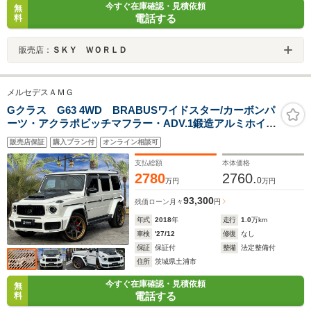
今すぐ在庫確認・見積依頼
無
電話する
料
販売店：
ＳＫＹ ＷＯＲＬＤ
メルセデスＡＭＧ
Gクラス G63 4WD BRABUSワイドスター/カーボンパ
ーツ・アクラポビッチマフラー・ADV.1鍛造アルミホイー
ル・電動ステップ・AMGレザーエクスクルーシブパッケ
販売店保証
購入プラン付
オンライン相談可
ージ・オプションボディ色Designoダイヤモンドホワイト
支払総額
本体価格
2780
2760.
0
万円
万円
93,300
残価ローン
月々
円
年式
2018
年
走行
1.0
万km
車検
'27/12
修復
なし
保証
保証付
整備
法定整備付
住所
茨城県土浦市
今すぐ在庫確認・見積依頼
無
電話する
料