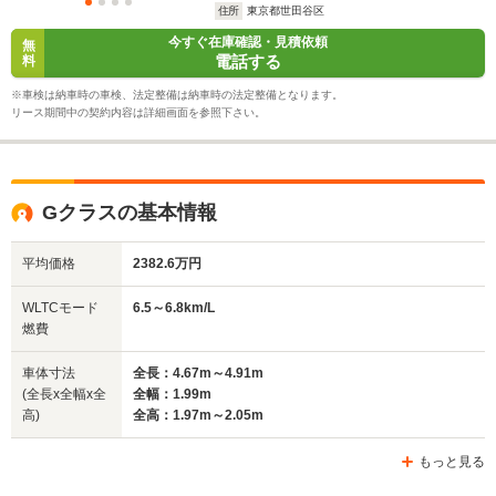
住所
東京都世田谷区
今すぐ在庫確認・見積依頼
無
電話する
料
※車検は納車時の車検、法定整備は納車時の法定整備となります。
リース期間中の契約内容は詳細画面を参照下さい。
Gクラスの基本情報
平均価格
2382.6万円
WLTCモード
6.5～6.8km/L
燃費
車体寸法
全長：4.67m～4.91m
(全長x全幅x全
全幅：1.99m
高)
全高：1.97m～2.05m
もっと見る