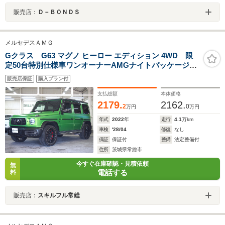
販売店：
Ｄ－ＢＯＮＤＳ
メルセデスＡＭＧ
Gクラス G63 マグノ ヒーロー エディション 4WD 限
定50台特別仕様車ワンオーナーAMGナイトパッケージマ
グノAMGナイトパッケージII22AWマグナイトブラックア
販売店保証
購入プラン付
クセントGマヌファクトゥーアプログラムプラスカーボン
コンビステアリングナビテレビ360度カメラETC2.0
支払総額
本体価格
2179.
2162.
2
0
万円
万円
年式
2022
年
走行
4.1
万km
車検
'28/04
修復
なし
保証
保証付
整備
法定整備付
住所
茨城県常総市
今すぐ在庫確認・見積依頼
無
電話する
料
販売店：
スキルフル常総