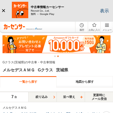
中古車情報カーセンサー
表示
Recruit Co., Ltd.
無料 － Google Play
履歴
お気に入り
メニュー
Gクラス(茨城県)の中古車・中古車情報
メルセデスＡＭＧ Gクラス 茨城県
一覧から探す
地図から探す
更新時に
7
絞り込み
並べ替え
台
メール受信
メルセデスＡＭＧ