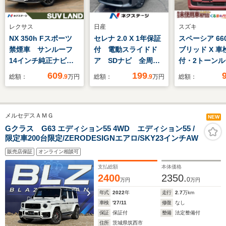
レクサス
日産
スズキ
NX 350h Fスポーツ
セレナ 2.0 X 1年保証
スペーシア 66
禁煙車 サンルーフ
付 電動スライドド
ブリッド X 車
14インチ純正ナビ
ア SDナビ 全周囲
付・2トーンル
全周囲カメラ プリク
カメラ 衝突被害軽減
ルーフレール
609
199
総額：
.9
万円
総額：
.9
万円
総額：
ラッシュセーフティ
システム レーダーク
グナビ・両側
レーダークルーズ 電
ルーズ 禁煙車 コー
ライドドア・E
動リアゲート レザー
ナーセンサー スマー
ラレコ前・バ
メルセデスＡＭＧ
シート 前席シートエ
トキー LEDヘッド
ラ・シートヒ
NEW
アコン コーナーセン
ビルトインETC 純正
Gクラス G63 エディション55 4WD エディション55 /
限定車200台限定/ZERODESIGNエアロ/SKY23インチAW
サー スマートキー
16インチアルミ
ETC2.0
販売店保証
オンライン相談可
支払総額
本体価格
2400
2350.
0
万円
万円
年式
2022
年
走行
2.7
万km
車検
'27/11
修復
なし
保証
保証付
整備
法定整備付
住所
茨城県筑西市