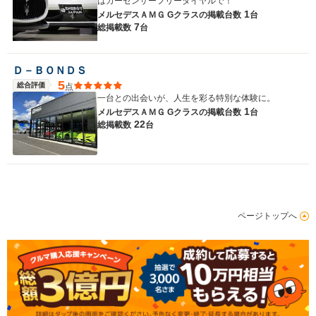
はカーセンサーフリーダイヤルで！
1
メルセデスＡＭＧ Gクラスの
掲載台数
台
7
総掲載数
台
Ｄ－ＢＯＮＤＳ
5
総合評価
点
一台との出会いが、人生を彩る特別な体験に。
1
メルセデスＡＭＧ Gクラスの
掲載台数
台
22
総掲載数
台
ページトップへ