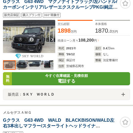
Gクラス G63 4WD マグノナイトブラック/左ハンドル/
カーボンインテリア/レザーエクスクルーシブPKG/純正22
インチAW/LED付フロントリップ/スライディングルーフ/
販売店保証
購入プラン付
360°画像付
ブルメスターサウンドシステム
支払総額
本体価格
1898
1870.
0
万円
万円
108,200
残価ローン
月々
円
年式
2021
年
走行
3.4
万km
車検
'26/12
修復
なし
保証
保証付
整備
法定整備付
住所
茨城県石岡市
今すぐ在庫確認・見積依頼
無
電話する
料
販売店：
ＳＫＹ ＷＯＲＬＤ
メルセデスＡＭＧ
Gクラス G63 4WD WALD BLACKBISON/WALD左
右3本出しマフラー/スターライトヘッドライナ
ー/SKYFORGED24インチAW/ローダウン/ナイトパッケー