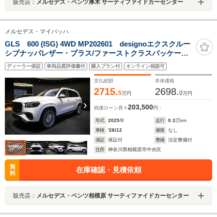
販売店：
メルセデス・ベンツ厚木 サーティファイドカーセンター
メルセデス・マイバッハ
GLS 600 (ISG) 4WD MP202601 designoエクスクルー
シブナッパレザー・プラス/ファーストクラスパッケー
ジ/MBUXリアエンターテインメントシステム/E-ACTIVE
ディーラー保証
車両品質評価書付
購入プラン付
オンライン相談可
BODY CONTROL/純正ドラレコ前後付き/
支払総額
本体価格
2715.
2698.
5
0
万円
万円
203,500
残価ローン
月々
円
年式
2025
年
走行
0.3
万km
車検
'28/12
修復
なし
保証
保証付
整備
法定整備付
住所
神奈川県相模原市中央区
無
在庫確認・見積依頼
料
販売店：
メルセデス・ベンツ相模原 サーティファイドカーセンター