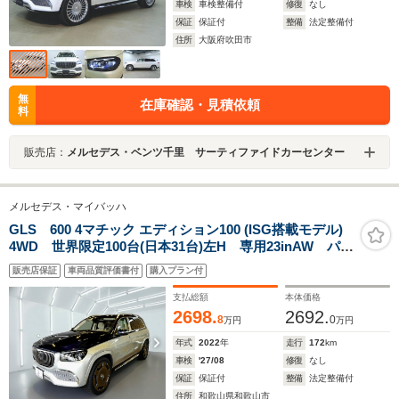
車検
車検整備付
修復
なし
保証
保証付
整備
法定整備付
住所
大阪府吹田市
無
在庫確認・見積依頼
料
販売店：
メルセデス・ベンツ千里 サーティファイドカーセンター
メルセデス・マイバッハ
GLS 600 4マチック エディション100 (ISG搭載モデル)
4WD 世界限定100台(日本31台)左H 専用23inAW パノ
ラマSR クリスタルホワイトナッパレザー ハイグロス
販売店保証
車両品質評価書付
購入プラン付
ブラックフローイングラインピアノラッカーウッドイン
テリアトリム MBUXリアエンタメ
支払総額
本体価格
2698.
2692.
8
0
万円
万円
年式
2022
年
走行
172
km
車検
'27/08
修復
なし
保証
保証付
整備
法定整備付
住所
和歌山県和歌山市