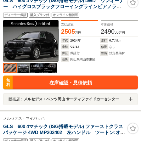
GLS 600 4マチック (ISG搭載モデル) 4WD ワンオーナ
ー ハイグロスブラックフローイングラインピアノラッ
カーウッドインテリアトリム パノラミックスライディ
ディーラー保証
購入プラン付
オンライン相談可
ングルーフ ヘッドアップディスプレイ エアサスペン
ション Wエアコン
支払総額
本体価格
2505
2490.
0
万円
万円
年式
2024
年
走行
0.7
万km
車検
'27/12
修復
なし
保証
保証付
整備
法定整備付
住所
岡山県岡山市東区
無
在庫確認・見積依頼
料
販売店：
メルセデス・ベンツ岡山 サーティファイドカーセンター
メルセデス・マイバッハ
GLS 600 4マチック (ISG搭載モデル) ファーストクラス
パッケージ 4WD MP202402 左ハンドル ツートン:オブ
シディアンブラック/ルビーライトレッド リアツインモ
ディーラー保証
購入プラン付
オンライン相談可