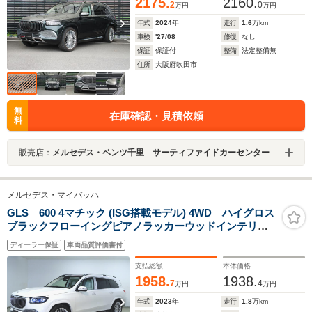
2175.
2160.
2
0
万円
万円
年式
2024
年
走行
1.6
万km
車検
'27/08
修復
なし
保証
保証付
整備
法定整備無
住所
大阪府吹田市
無
在庫確認・見積依頼
料
販売店：
メルセデス・ベンツ千里 サーティファイドカーセンター
メルセデス・マイバッハ
GLS 600 4マチック (ISG搭載モデル) 4WD ハイグロス
ブラックフローイングピアノラッカーウッドインテリア
トリム
ディーラー保証
車両品質評価書付
支払総額
本体価格
1958.
1938.
7
4
万円
万円
年式
2023
年
走行
1.8
万km