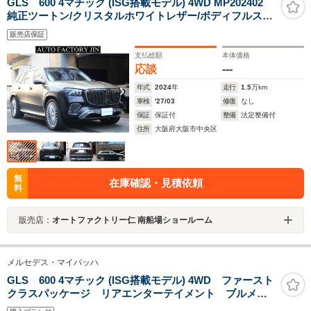
GLS 600 4マチック (ISG搭載モデル) 4WD MP202402
純正ツートン/クリスタルホワイトレザー/ボディフルステ
ルスフィルム/5人乗り/左H/純正23インチAW/パノラマ/ブ
販売店保証
ルメスターオーディオ/電動サイドステップ/後期モデル/1
オーナー
支払総額
本体価格
応談
---
年式
2024
年
走行
1.5
万km
車検
'27/03
修復
なし
保証
保証付
整備
法定整備付
住所
大阪府大阪市中央区
無
在庫確認・見積依頼
料
販売店：
オートファクトリー仁 南船場ショールーム
メルセデス・マイバッハ
GLS 600 4マチック (ISG搭載モデル) 4WD ファースト
クラスパッケージ リアエンターテイメント ブルメス
ターサウンド パノラミックサンルーフ ブラックナッ