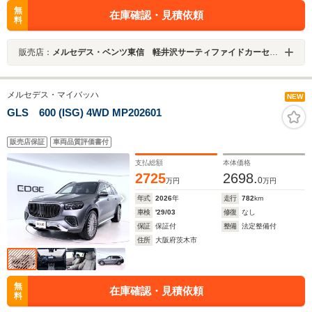
無
在庫確認・見積依頼
料
販売店：
メルセデス・ベンツ東信 軽井沢サーティファイドカーセンター
メルセデス・マイバッハ
NEW
GLS 600 (ISG) 4WD MP202601
販売店保証
車両品質評価書付
支払総額
本体価格
2725
2698.
0
万円
万円
年式
2026
年
走行
782
km
車検
'29/03
修復
なし
保証
保証付
整備
法定整備付
住所
大阪府茨木市
無
在庫確認・見積依頼
料