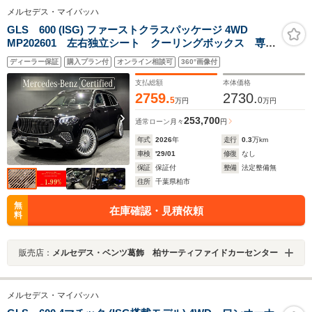
メルセデス・マイバッハ
GLS 600 (ISG) ファーストクラスパッケージ 4WD
MP202601 左右独立シート クーリングボックス 専用
シャンパングラス格納
ディーラー保証
購入プラン付
オンライン相談可
360°画像付
支払総額
本体価格
2759.
2730.
5
0
万円
万円
253,700
通常ローン
月々
円
年式
2026
年
走行
0.3
万km
車検
'29/01
修復
なし
保証
保証付
整備
法定整備無
住所
千葉県柏市
無
在庫確認・見積依頼
料
販売店：
メルセデス・ベンツ葛飾 柏サーティファイドカーセンター
メルセデス・マイバッハ