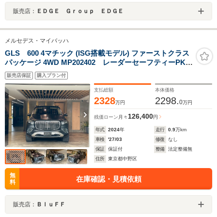
販売店：
ＥＤＧＥ Ｇｒｏｕｐ ＥＤＧＥ
メルセデス・マイバッハ
GLS 600 4マチック (ISG搭載モデル) ファーストクラス
パッケージ 4WD MP202402 レーダーセーフティーPKG
4人乗 左右独立シート 格納式テーブル クーリングボック
販売店保証
購入プラン付
ス 専用シャンパングラス格納 パノラミックスライディ
ングルーフ リラクゼーション機能 シートヒータープラス
支払総額
本体価格
2328
2298.
0
万円
万円
126,400
残価ローン
月々
円
年式
2024
年
走行
0.9
万km
車検
'27/03
修復
なし
保証
保証付
整備
法定整備無
住所
東京都中野区
無
在庫確認・見積依頼
料
販売店：
ＢｌｕＦＦ