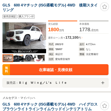
GLS 600 4マチック (ISG搭載モデル) 4WD 後期スタイ
リング
販売店保証
購入プラン付
支払総額
本体価格
1800
1778.
0
万円
万円
172,100
通常ローン
月々
円
年式
2021
年
走行
4.7
万km
車検
'28/07
修復
なし
保証
保証付
整備
法定整備付
住所
愛知県安城市
無
在庫確認・見積依頼
料
販売店：
Ｂｉｇ Ｗｉｎｇ／Ｌ’ｓ Ｌｉｆｅ
メルセデス・マイバッハ
GLS 600 4マチック (ISG搭載モデル) 4WD ハイグロス
ブラウンライトラインライムウッドインテリアトリム