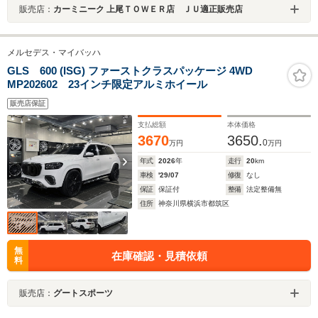
販売店：
カーミニーク 上尾ＴＯＷＥＲ店 ＪＵ適正販売店
メルセデス・マイバッハ
GLS 600 (ISG) ファーストクラスパッケージ 4WD
MP202602 23インチ限定アルミホイール
販売店保証
支払総額
本体価格
3670
3650.
0
万円
万円
年式
2026
年
走行
20
km
車検
'29/07
修復
なし
保証
保証付
整備
法定整備無
住所
神奈川県横浜市都筑区
無
在庫確認・見積依頼
料
販売店：
グートスポーツ