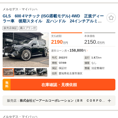
メルセデス・マイバッハ
GLS 600 4マチック (ISG搭載モデル) 4WD 正規ディー
ラー車 後期スタイル 左ハンドル 24インチアルミホ
イール(純正空気圧センサー入り)ロワリング クリスタル
販売店保証
購入プラン付
ホワイトレザー 冷蔵庫 新車取説 保証書 スペアキ
ー有
支払総額
本体価格
2190
2150.
0
万円
万円
158,800
通常ローン
月々
円
年式
2022
年
走行
1.8
万km
車検
'27/09
修復
なし
保証
保証付
整備
法定整備付
住所
愛知県名古屋市港区
無
在庫確認・見積依頼
料
販売店：
株式会社ビーアールコーポレーション（ＢＲ ＣＯＲＰＯＲＡＴＩＯＮ）
メルセデス・マイバッハ