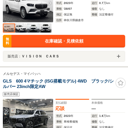
年式
2023
年
走行
0.7
万km
車検
'28/07
修復
なし
保証
保証無
整備
法定整備付
住所
神奈川県鎌倉市
無
在庫確認・見積依頼
料
販売店：
ＶＩＳＩＯＮ ＣＡＲＳ
メルセデス・マイバッハ
GLS 600 4マチック (ISG搭載モデル) 4WD ブラック/シ
ルバー 23inch限定AW
販売店保証
支払総額
本体価格
応談
---
年式
2023
年
走行
1.8
万km
車検
車検整備無
修復
なし
保証
保証付
整備
法定整備付