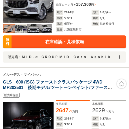
157,300
残価ローン
月々
円
年式
2024
年
走行
0.8
万km
車検
'27/11
修復
なし
保証
保証付
整備
法定整備付
住所
北海道旭川市
無
在庫確認・見積依頼
料
販売店：
ＭＩＤ．α ＧＲＯＵＰ ＭＩＤ Ｃａｒｓ Ａｓａｈｉｋａｗａ／（株）ＭＩＤ北海道
メルセデス・マイバッハ
GLS 600 (ISG) ファーストクラスパッケージ 4WD
MP202501 後期モデル/ツートーンペイント/ファースト
クラスPKG/左右独立シート/クーリングボック
販売店保証
ス/Burumesterサウンド/リヤエンター
支払総額
本体価格
2647.
2629.
5
9
万円
万円
年式
2024
年
走行
0.2
万km
車検
'27/12
修復
なし