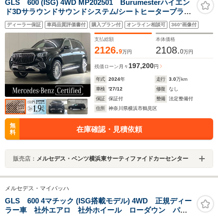
GLS 600 (ISG) 4WD MP202501 Burumesterハイエン
ド3Dサラウンドサウンドシステム/シートヒータープラ
ス/MBUXリアエンターテインメントシステム/電動ブライ
ディーラー保証
車両品質評価書付
購入プラン付
オンライン相談可
360°画像付
ンド(後席)/シートベンチレーションシート1列目2列目/ナ
ッパレザールーフライナー
支払総額
本体価格
2126.
2108.
9
0
万円
万円
197,200
残価ローン
月々
円
年式
2024
年
走行
3.0
万km
車検
'27/12
修復
なし
保証
保証付
整備
法定整備付
住所
神奈川県横浜市鶴見区
無
在庫確認・見積依頼
料
販売店：
メルセデス・ベンツ横浜東サーティファイドカーセンター
メルセデス・マイバッハ
GLS 600 4マチック (ISG搭載モデル) 4WD 正規ディー
ラー車 社外エアロ 社外ホイール ローダウン パノ