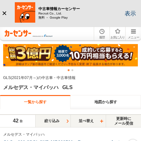
中古車情報カーセンサー
表示
Recruit Co., Ltd.
無料 － Google Play
履歴
お気に入り
メニュー
GLS(2021年07月～)の中古車・中古車情報
メルセデス・マイバッハ GLS
一覧から探す
地図から探す
更新時に
42
絞り込み
並べ替え
台
メール受信
メルセデス・マイバッハ