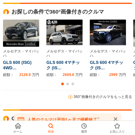
駆動方式
4WD
4WD
FR
お探しの条件で360°画像付きのクルマ
メルセデス・マイバッ
メルセデス・マイバッ
メルセデス・マイバッ
ハ
ハ
ハ
GLS 600 (ISG)
GLS 600 4マチッ
GLS 600 4マチッ
4WD…
ク (IS…
ク (IS…
総額：
2126.9
万円
総額：
2669.8
万円
総額：
2999
万円
本体：
2108.0
万円
本体：
2648.0
万円
本体：
2980.0
万円
360°画像付きのクルマをもっと見る
GLSの基本情報
※
人気のクルマは平均1ヶ月で掲載終了
在庫が無くなる前にお問い合わせください
ホーム
検索
履歴
お気に入り
平均価格
2247.7万円