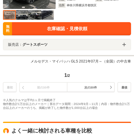
住所
神奈川県横浜市都筑区
無
在庫確認・見積依頼
料
販売店：
グートスポーツ
メルセデス・マイバッハ GLS 2021年07月～（全国）の中古車
1
/2
最初
前の30件
次の30件
最後
※人気のクルマは平均1ヶ月で掲載終了
物件数合計1万台以上のメーカー｜算出データ期間：2024年9月～11月｜内容：物件数合計1万
台以上のメーカーのうち、掲載が終了した物件数が1,000台以上の場合
よく一緒に検討される車種を比較