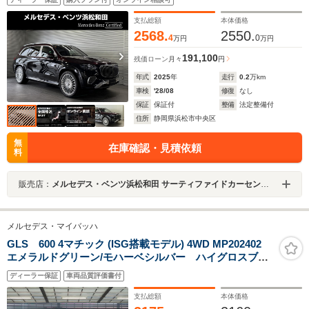
ニター ナッパレザー黒本革 左右独立シート クーリング
BOX 格納式テーブル 専用シャンパングラス格納 前後ド
支払総額
本体価格
ラレコ パノラミックS/R
2568.
2550.
4
0
万円
万円
191,100
残価ローン
月々
円
年式
2025
年
走行
0.2
万km
車検
'28/08
修復
なし
保証
保証付
整備
法定整備付
住所
静岡県浜松市中央区
無
在庫確認・見積依頼
料
販売店：
メルセデス・ベンツ浜松和田 サーティファイドカーセンター
メルセデス・マイバッハ
GLS 600 4マチック (ISG搭載モデル) 4WD MP202402
エメラルドグリーン/モハーベシルバー ハイグロスブラ
ックフローイングピアノラッカーウッドインテリアトリ
ディーラー保証
車両品質評価書付
ム
支払総額
本体価格