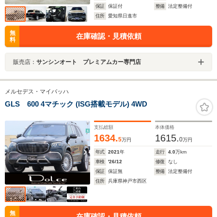
保証
保証付
整備
法定整備付
住所
愛知県日進市
無
在庫確認・見積依頼
料
販売店：
サンシンオート プレミアムカー専門店
メルセデス・マイバッハ
GLS 600 4マチック (ISG搭載モデル) 4WD
支払総額
本体価格
1634.
1615.
5
0
万円
万円
年式
2021
年
走行
4.0
万km
車検
'26/12
修復
なし
保証
保証無
整備
法定整備付
住所
兵庫県神戸市西区
無
在庫確認・見積依頼