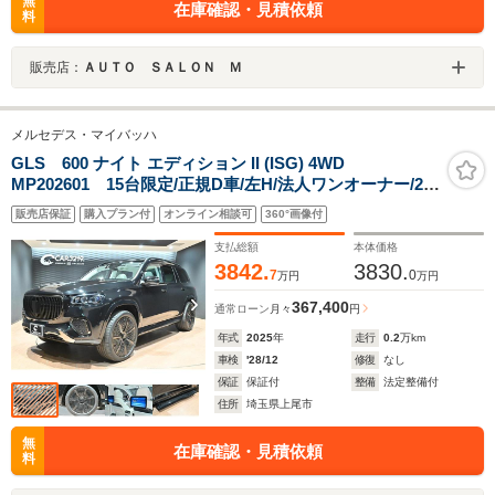
無
在庫確認・見積依頼
料
販売店：
ＡＵＴＯ ＳＡＬＯＮ Ｍ
メルセデス・マイバッハ
GLS 600 ナイト エディション II (ISG) 4WD
MP202601 15台限定/正規D車/左H/法人ワンオーナー/23
インチマイバッハAW/専用ウッドインテリアトリム/マイ
販売店保証
購入プラン付
オンライン相談可
360°画像付
バッハエンブレムマルチビームLEDヘッドライ
ト/ACC/BSM/HUD/全周囲カメラ/前後席温冷カップホル
支払総額
本体価格
ダー/ナッパレザー
3842.
3830.
7
0
万円
万円
367,400
通常ローン
月々
円
年式
2025
年
走行
0.2
万km
車検
'28/12
修復
なし
保証
保証付
整備
法定整備付
住所
埼玉県上尾市
無
在庫確認・見積依頼
料