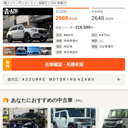
ラミックサンルーフ ブルメスターサウンド リアエン
購入プラン付
オンライン相談可
360°画像付
ターテイメント アンビエントライト レーダーセーフ
ティー リラクゼーション機能
支払総額
本体価格
2669.
2648.
8
0
万円
万円
216,500
残価ローン
月々
円
年式
2021
年
走行
0.6
万km
車検
車検整備付
修復
なし
保証
保証無
整備
法定整備付
住所
東京都港区
無
在庫確認・見積依頼
料
販売店：
ＡＺＺＵＲＲＥ ＭＯＴＯＲＩＮＧ ＡＺＡＢＵ
あなたにおすすめの中古車
［PR］