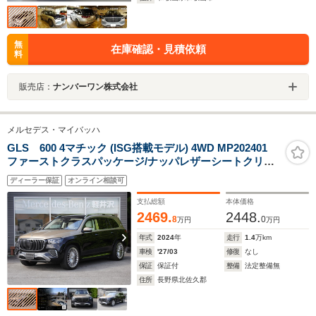
無
在庫確認・見積依頼
料
販売店：
ナンバーワン株式会社
メルセデス・マイバッハ
GLS 600 4マチック (ISG搭載モデル) 4WD MP202401
ファーストクラスパッケージ/ナッパレザーシートクリス
タルホワイトシルバーグレー/ハイグロスブラックフロー
ディーラー保証
オンライン相談可
イングラインピアノラッカーウッドインテリアトリム/冷
蔵庫未装着仕様
支払総額
本体価格
2469.
2448.
8
0
万円
万円
年式
2024
年
走行
1.4
万km
車検
'27/03
修復
なし
保証
保証付
整備
法定整備無
住所
長野県北佐久郡