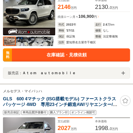
Burmester High-End 3D サラウンドシステム
支払総額
本体価格
2146
2130.
0
万円
万円
106,900
残価ローン
月々
円
年式
2022
年
走行
2.6
万km
車検
'27/11
修復
なし
保証
保証無
整備
法定整備無
住所
愛知県名古屋市千種区
無
在庫確認・見積依頼
料
販売店：
Ａｔｏｍ ａｕｔｏｍｏｂｉｌｅ
メルセデス・マイバッハ
GLS 600 4マチック (ISG搭載モデル) ファーストクラス
パッケージ 4WD 専用23インチ鍛造AW/リヤエンター/パ
ノラマサンルーフ/電動格納式ランニングボード/専用シャ
販売店保証
車両品質評価書付
購入プラン付
オンライン相談可
ンパングラス格納/後席格納式テーブル/Burmesterハイエ
ンド3Dサウンド/ワイヤレスヘッドフォ
支払総額
本体価格
ン/AppleCarPlay/AndroidAuto
2027
1998.
0
万円
万円