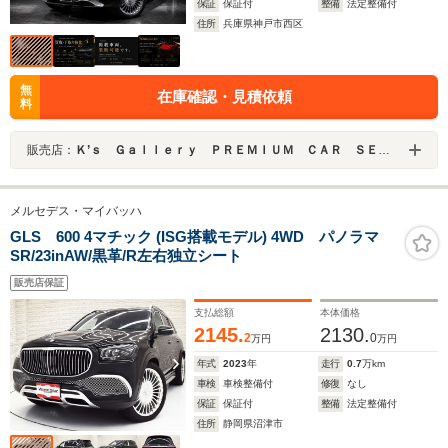
保証
保証付
整備
法定整備付
住所
兵庫県神戸市西区
無
在庫確認・見積依頼
料
販売店：
Ｋ’ｓ Ｇａｌｌｅｒｙ ＰＲＥＭＩＵＭ ＣＡＲ ＳＥＬＥＣＴＩＯＮ
メルセデス・マイバッハ
GLS 600 4マチック (ISG搭載モデル) 4WD パノラマ
SR/23inAW/黒革/R左右独立シート
販売店保証
支払総額
本体価格
2145.
2130.
2
0
万円
万円
年式
2023
年
走行
0.7
万km
車検
車検整備付
修復
なし
保証
保証付
整備
法定整備付
住所
静岡県沼津市