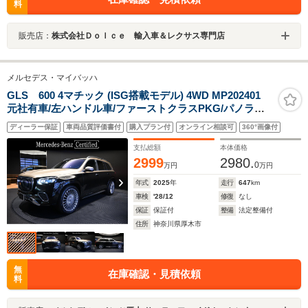
料
販売店：
株式会社Ｄｏｌｃｅ 輸入車＆レクサス専門店
メルセデス・マイバッハ
GLS 600 4マチック (ISG搭載モデル) 4WD MP202401
元社有車/左ハンドル車/ファーストクラスPKG/パノラミ
ックSR/純正ドラレコ前後付き
ディーラー保証
車両品質評価書付
購入プラン付
オンライン相談可
360°画像付
支払総額
本体価格
2999
2980.
0
万円
万円
年式
2025
年
走行
647
km
車検
'28/12
修復
なし
保証
保証付
整備
法定整備付
住所
神奈川県厚木市
無
在庫確認・見積依頼
料