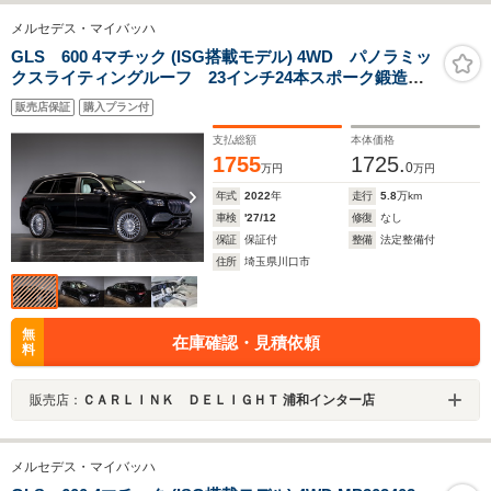
メルセデス・マイバッハ
GLS 600 4マチック (ISG搭載モデル) 4WD パノラミッ
クスライティングルーフ 23インチ24本スポーク鍛造
AW ホワイトナッパ革シート リアエンターテインメン
販売店保証
購入プラン付
トシステム Burmester 1オーナー 禁煙車
支払総額
本体価格
1755
1725.
0
万円
万円
年式
2022
年
走行
5.8
万km
車検
'27/12
修復
なし
保証
保証付
整備
法定整備付
住所
埼玉県川口市
無
在庫確認・見積依頼
料
販売店：
ＣＡＲＬＩＮＫ ＤＥＬＩＧＨＴ 浦和インター店
メルセデス・マイバッハ