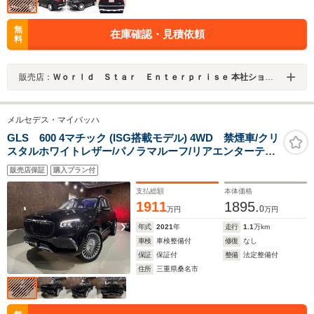
無
在庫確認・見積依頼
料
販売店：
Ｗｏｒｌｄ Ｓｔａｒ Ｅｎｔｅｒｐｒｉｓｅ 本社ショールーム
メルセデス・マイバッハ
GLS 600 4マチック (ISG搭載モデル) 4WD 禁煙車/クリ
スタルホワイトレザー/パノラマルーフ/リアエンターテイ
メント/ブルメスター3Dサウンド/ナビ・TV・ETC・ドラ
販売店保証
購入プラン付
レコ
支払総額
本体価格
1911
1895.
0
万円
万円
年式
2021
年
走行
1.1
万km
車検
車検整備付
修復
なし
保証
保証付
整備
法定整備付
住所
三重県桑名市