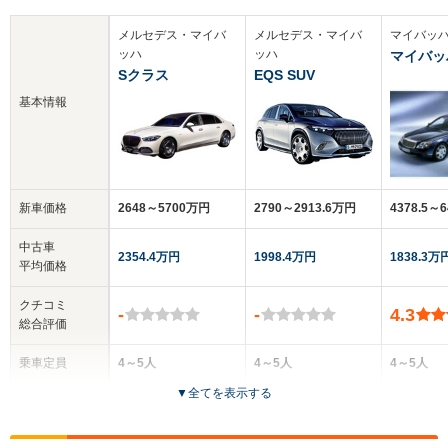
メルセデス・マイバ
メルセデス・マイバ
マイバッ
ッハ
ッハ
マイバッ
Sクラス
EQS SUV
基本情報
新車価格
2648～5700万円
2790～2913.6万円
4378.5～
中古車
2354.4万円
1998.4万円
1838.3万
平均価格
クチコミ
-
-
4.3
総合評価
乗車定員
4～5人
4～5人
4～5人
▼
全てを表示する
ドア数
4ドア
5ドア
4ドア