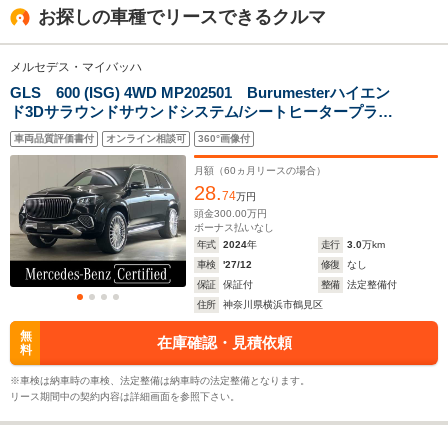
全高
全高
全高
お探しの車種でリースできるクルマ
1.51m
1.73m
1.56m
メルセデス・マイバッハ
GLS 600 (ISG) 4WD MP202501 Burumesterハイエン
全幅
全幅
全
サイズ
ド3Dサラウンドサウンドシステム/シートヒータープラ
1.92m～1.93m
2.04m
1.
全長
全長
(全長x全幅x全高)
ス/MBUXリアエンターテインメントシステム/電動ブライ
5.47m
5.14m
5.72m
車両品質評価書付
オンライン相談可
360°画像付
ンド(後席)/シートベンチレーションシート1列目2列目/ナ
ッパレザールーフライナー
月額（
60
ヵ月リースの場合）
28.
74
万円
ホイールベース
ホイールベース
ホイー
頭金
300.00
万円
-m
-m
ボーナス払いなし
年式
2024
年
走行
3.0
万km
車検
'27/12
修復
なし
保証
保証付
整備
法定整備付
住所
神奈川県横浜市鶴見区
WLTCモード
-
-
-
無
在庫確認・見積依頼
燃費
料
※車検は納車時の車検、法定整備は納車時の法定整備となります。
リース期間中の契約内容は詳細画面を参照下さい。
排気量
3982～5980cc
-
5513～59