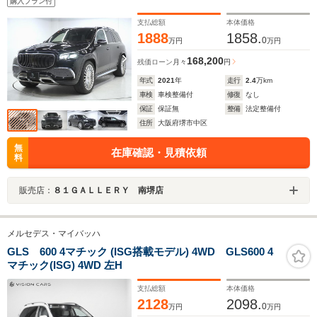
購入プラン付
パレザーシート シートヒーター・ベンチレーション
ヘッドホン 純正ワイングラス・クッション
支払総額
本体価格
1888
1858.
0
万円
万円
168,200
残価ローン
月々
円
年式
2021
年
走行
2.4
万km
車検
車検整備付
修復
なし
保証
保証無
整備
法定整備付
住所
大阪府堺市中区
無
在庫確認・見積依頼
料
販売店：
８１ＧＡＬＬＥＲＹ 南堺店
メルセデス・マイバッハ
GLS 600 4マチック (ISG搭載モデル) 4WD GLS600 4
マチック(ISG) 4WD 左H
支払総額
本体価格
2128
2098.
0
万円
万円