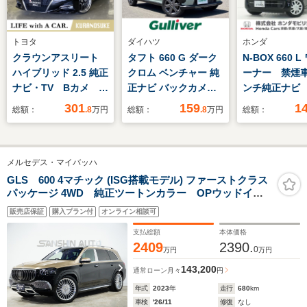
トヨタ
ダイハツ
ホンダ
クラウンアスリート
タフト 660 G ダーク
N-BOX 660 
ハイブリッド 2.5 純正
クロム ベンチャー 純
ーナー 禁煙車
ナビ・TV Bカメ
正ナビ バックカメラ
ンチ純正ナビ
ETC
ガラスルーフ シート
バックカメラ
301
159
1
総額：
.8
万円
総額：
.8
万円
総額：
ヒーター 衝突軽減ブ
動スライドド
レーキ 横滑り防止装
プティブクル
置 コーナーセンサー
トロール
メルセデス・マイバッハ
アイドリングストップ
Bluetooth
純正ドライブレコーダ
ンサー シー
GLS 600 4マチック (ISG搭載モデル) ファーストクラス
パッケージ 4WD 純正ツートンカラー OPウッドイン
ー ETC LEDヘッドラ
ー オートハ
テリア
イト オートライト ス
ム フルセグT
販売店保証
購入プラン付
オンライン相談可
ペアキー 電格ミラー
支払総額
本体価格
2409
2390.
0
万円
万円
143,200
通常ローン
月々
円
年式
2023
年
走行
680
km
車検
'26/11
修復
なし