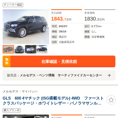
ディーラー保証
支払総額
本体価格
1843.
1830.
7
0
万円
万円
年式
2023
年
走行
2.7
万km
車検
'26/10
修復
なし
保証
保証付
整備
法定整備無
住所
大阪府高石市
無
在庫確認・見積依頼
料
販売店：
メルセデス・ベンツ堺南 サーティファイドカーセンター
メルセデス・マイバッハ
GLS 600 4マチック (ISG搭載モデル) 4WD ファースト
クラスパッケージ・ホワイトレザー・パノラマサンルー
フ・リアエンターテイメント・専用クッション・純正23
購入プラン付
インチAW・全席シートヒーター&ベンチレーション・