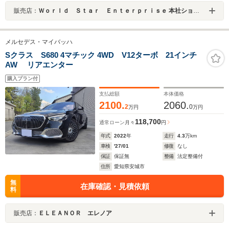
販売店：
Ｗｏｒｌｄ Ｓｔａｒ Ｅｎｔｅｒｐｒｉｓｅ 本社ショールーム
メルセデス・マイバッハ
Sクラス S680 4マチック 4WD V12ターボ 21インチ
AW リアエンター
購入プラン付
支払総額
本体価格
2100.
2060.
2
0
万円
万円
118,700
通常ローン
月々
円
年式
2022
年
走行
4.3
万km
車検
'27/01
修復
なし
保証
保証無
整備
法定整備付
住所
愛知県安城市
無
在庫確認・見積依頼
料
販売店：
ＥＬＥＡＮＯＲ エレノア