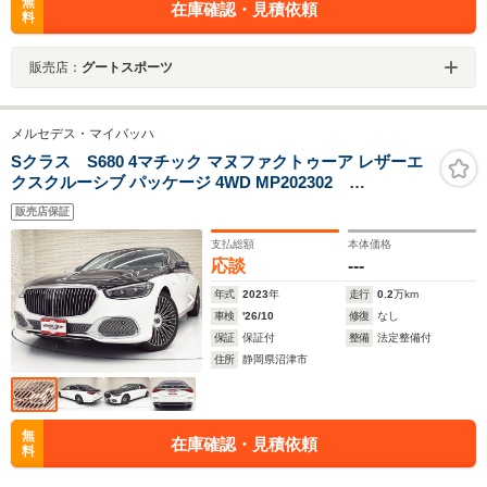
無
在庫確認・見積依頼
料
販売店：
グートスポーツ
メルセデス・マイバッハ
Sクラス S680 4マチック マヌファクトゥーア レザーエ
クスクルーシブ パッケージ 4WD MP202302
OP973/21inAW/白革/Rエンターテイメント
販売店保証
支払総額
本体価格
応談
---
年式
2023
年
走行
0.2
万km
車検
'26/10
修復
なし
保証
保証付
整備
法定整備付
住所
静岡県沼津市
無
在庫確認・見積依頼
料