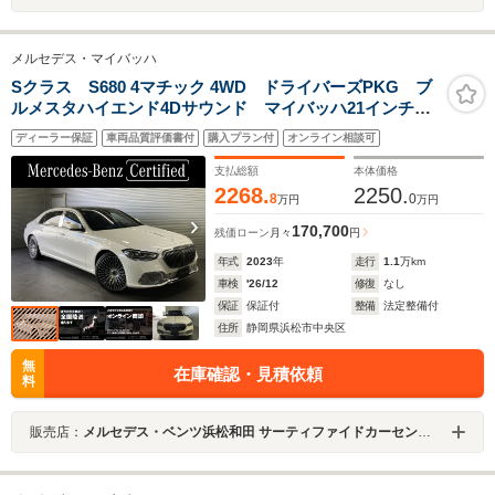
メルセデス・マイバッハ
Sクラス S680 4マチック 4WD ドライバーズPKG ブ
ルメスタハイエンド4Dサウンド マイバッハ21インチマ
ルチスポークAW 外レーダー探知機 パノラミック
ディーラー保証
車両品質評価書付
購入プラン付
オンライン相談可
S/R リアツインモニター ARヘッドアップD 3Dコッ
クピットディスプレイ
支払総額
本体価格
2268.
2250.
8
0
万円
万円
170,700
残価ローン
月々
円
年式
2023
年
走行
1.1
万km
車検
'26/12
修復
なし
保証
保証付
整備
法定整備付
住所
静岡県浜松市中央区
無
在庫確認・見積依頼
料
販売店：
メルセデス・ベンツ浜松和田 サーティファイドカーセンター