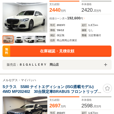
ハイエンド4Dサラウンド マジックビジョンコントロー
支払総額
本体価格
ル クリスタルホワイトルーフライナー クーリングボ
2440
2420.
0
万円
万円
ックス
192,600
残価ローン
月々
円
年式
2023
年
走行
1.2
万km
車検
'26/12
修復
なし
保証
保証無
整備
法定整備付
住所
岡山県岡山市東区
無
在庫確認・見積依頼
料
販売店：
８１ＧＡＬＬＥＲＹ 岡山店
メルセデス・マイバッハ
Sクラス S580 ナイトエディション (ISG搭載モデル)
4WD MP202402 30台限定車BRABUS フロントリップス
ポイラー
支払総額
本体価格
2697
2598.
0
万円
万円
年式
2024
年
走行
1.6
万km