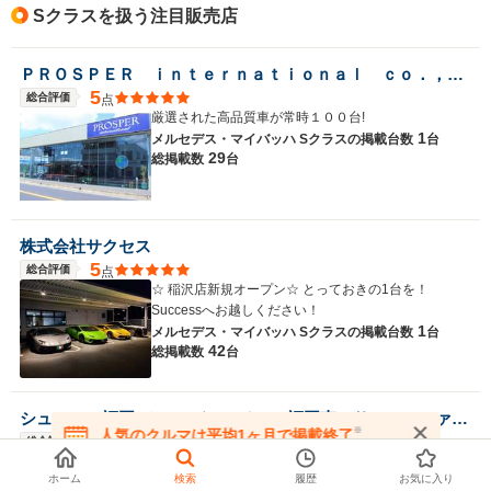
Sクラスを扱う注目販売店
ＰＲＯＳＰＥＲ ｉｎｔｅｒｎａｔｉｏｎａｌ ｃｏ．，ｌｔｄ
5
総合評価
点
厳選された高品質車が常時１００台!
1
メルセデス・マイバッハ Sクラスの
掲載台数
台
29
総掲載数
台
株式会社サクセス
5
総合評価
点
☆ 稲沢店新規オープン☆ とっておきの1台を！
Successへお越しください！
1
メルセデス・マイバッハ Sクラスの
掲載台数
台
42
総掲載数
台
シュテルン福岡 メルセデス・ベンツ福岡東 サーティファイドカーセンター
※
人気のクルマは平均1ヶ月で掲載終了
5
総合評価
点
在庫が無くなる前にお問い合わせください
メルセデス・ベンツで安心・感動、素敵な出会いをあ
ホーム
検索
履歴
お気に入り
なたと。