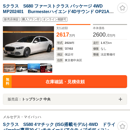
Sクラス S680 ファーストクラス パッケージ 4WD
MP202401 Burmesterハイエンド4Dサウンド OP21AW
茶革 エグゼクティブリアシート リアエンタメ パノラマ
販売店保証
購入プラン付
オンライン相談可
SR ARナビ ワンオーナー 走行9600km
支払総額
本体価格
2617
2600.
0
万円
万円
年式
2024
年
走行
1.0
万km
車検
'27/02
修復
なし
保証
保証付
整備
法定整備付
住所
東京都中央区
無
在庫確認・見積依頼
料
販売店：
トップランク 中央
メルセデス・マイバッハ
Sクラス S580 4マチック (ISG搭載モデル) 4WD ドライ
バーpkg/専用20インチホイール/アクティブボディコント