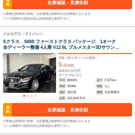
無
在庫確認・見積依頼
WLTCモード
料
-
-
-
燃費
※車検は納車時の車検、法定整備は納車時の法定整備となります。
リース期間中の契約内容は詳細画面を参照下さい。
メルセデス・マイバッハ
排気量
3982cc
-
5513～59
Sクラス S600 ファーストクラス パッケージ 1オーナ
全ディーラー整備 4人乗 V12 6L ブルメスター3Dサウンド
駆動方式
4WD
4WD
FR
ファーストクラスPKG リアエンター クール&保温ボック
ス ナイトビューアシスト レーダークルコン 全席電動シー
月額（
60
ヵ月リースの場合）
5.
ト 電動オットマン パノラマサンルー
00
万円
頭金
300.00
万円
ボーナス払いなし
年式
2016
年
走行
7.3
万km
車検
'27/03
修復
なし
保証
保証無
整備
法定整備付
住所
埼玉県幸手市
無
在庫確認・見積依頼
料
※車検は納車時の車検、法定整備は納車時の法定整備となります。
リース期間中の契約内容は詳細画面を参照下さい。