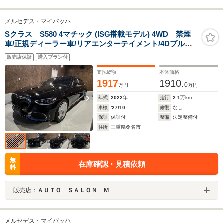
メルセデス・マイバッハ
Sクラス S580 4マチック (ISG搭載モデル) 4WD 禁煙
車/正規ディーラー車/リアエンターテイメント/4Dブルメ
スターサウンド/パノラマサンルーフ
販売店保証
購入プラン付
支払総額
本体価格
1917
1910.
0
万円
万円
年式
2022
年
走行
2.1
万km
車検
'27/10
修復
なし
保証
保証付
整備
法定整備付
住所
三重県桑名市
無
在庫確認・見積依頼
料
販売店：
ＡＵＴＯ ＳＡＬＯＮ Ｍ
メルセデス・マイバッハ