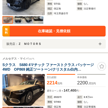
車検
'27/11
修復
なし
保証
保証無
整備
法定整備付
住所
埼玉県越谷市
無
在庫確認・見積依頼
料
販売店：
Ｚ ＭＯＴＯＲＳ
メルセデス・マイバッハ
Sクラス S680 4マチック ファーストクラス パッケージ
4WD OP869 純正ツートーン/クリスタル白内
装/21AW/1stクラス/Burmester4D/オニキスブラック・カ
支払総額
本体価格
ラハリゴールド
2214
2200.
0
万円
万円
147,400
通常ローン
月々
円
年式
2022
年
走行
3.9
万km
車検
'27/03
修復
なし
保証
保証無
整備
法定整備無