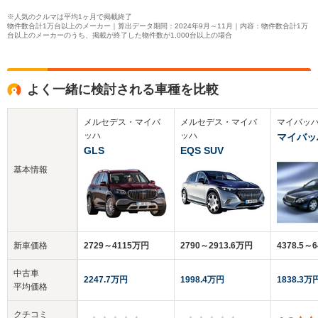
※人気のクルマは平均1ヶ月で掲載終了
物件数合計1万台以上のメーカー｜算出データ期間：2024年9月～11月｜内容：物件数合計1万
台以上のメーカーのうち、掲載が終了した物件数が1,000台以上の場合
よく一緒に検討される車種を比較
メルセデス・マイバ
メルセデス・マイバ
マイバッ
ッハ
ッハ
マイバッ
GLS
EQS SUV
基本情報
新車価格
2729～4115万円
2790～2913.6万円
4378.5～
中古車
2247.7万円
1998.4万円
1838.3万
平均価格
クチコミ