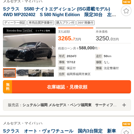
メルセデス・マイバッハ
NEW
Sクラス S580 ナイトエディション (ISG搭載モデル)
4WD MP202402 S 580 Night Edition 限定30台 左ハ
ンドル
ディーラー保証
車両品質評価書付
購入プラン付
360°画像付
支払総額
本体価格
3265.
3250.
7
0
万円
万円
588,000
残価ローン
月々
円
年式
2024
年
走行
50
km
車検
'27/12
修復
なし
保証
保証付
整備
法定整備付
住所
福岡県福岡市東区
無
在庫確認・見積依頼
料
販売店：
シュテルン福岡 メルセデス・ベンツ福岡東 サーティファイドカーセンター
メルセデス・マイバッハ
NEW
Sクラス オート・ヴォワチュール 国内3台限定 新車