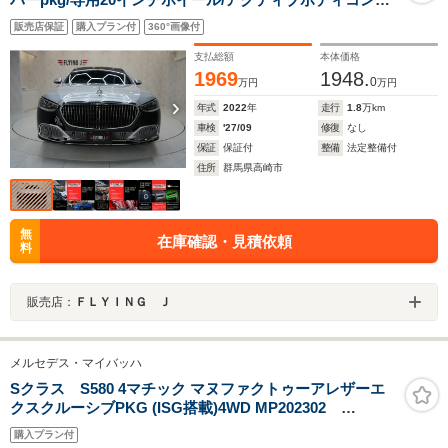
ロール/純正ナビ/地デジTV/360カメラ/HUD/3Dコクピット
販売店保証
購入プラン付
360°画像付
ディスプレイ/アームレストヒーター/アンビエントライト/
スエード調ルーフライナー
支払総額
本体価格
1969
1948.
0
万円
万円
年式
2022
年
走行
1.8
万km
車検
'27/09
修復
なし
保証
保証付
整備
法定整備付
住所
群馬県高崎市
無
在庫確認・見積依頼
料
販売店：
ＦＬＹＩＮＧ Ｊ
メルセデス・マイバッハ
Sクラス S580 4マチック マヌファクトゥーアレザーエ
クスクルーシブPKG (ISG搭載)4WD MP202302
OP754 クリスタルホワイト/シルバーグレー内装
購入プラン付
MANUFAKTURレザーエクスクルーシブ ブルメスター