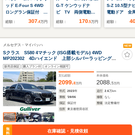
ッド E-Four S 4WD
G-T ケンウッドナ
S-Z 10.5型
ロングラン保証付 ナ
ビ TV 両側電動ス
電動ドア 全
ビ/バックカメラ デ
ライドドア クルーズ
ラ 衝突軽減
307
170
4
総額：
.4
万円
総額：
.5
万円
総額：
ィスプレイオーディオ
コントロール ETC
ム レーダー
ズ 禁煙車 
ゲート シー
メルセデス・マイバッハ
ー ハーフレ
NEW
ト ドラレコ
Sクラス S580 4マチック (ISG搭載モデル) 4WD
MP202302 4Dハイエンド 上部シルバーラッピング
ーセンサー L
左H
ド ETC2.0
販売店保証
購入プラン付
オンライン相談可
支払総額
本体価格
2099.
2088.
8
5
万円
万円
年式
2023
年
走行
2.6
万km
車検
'28/06
修復
なし
保証
保証付
整備
法定整備付
住所
東京都世田谷区
無
在庫確認・見積依頼
料