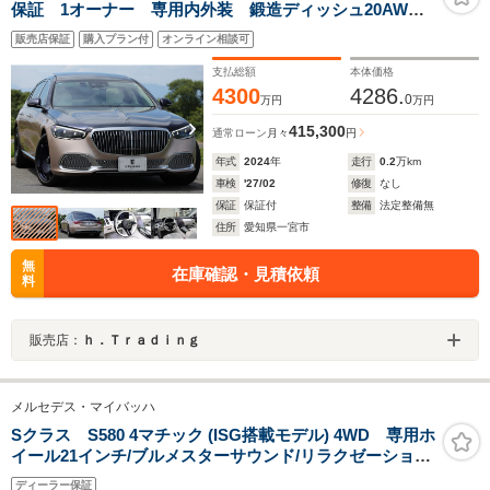
保証 1オーナー 専用内外装 鍛造ディッシュ20AW
Burmester4Dハイエンド クリスタルホワイトナッパレ
販売店保証
購入プラン付
オンライン相談可
ザー リアエンタメ 専用シャンパングラス クーリン
グボックス
支払総額
本体価格
4300
4286.
0
万円
万円
415,300
通常ローン
月々
円
年式
2024
年
走行
0.2
万km
車検
'27/02
修復
なし
保証
保証付
整備
法定整備無
住所
愛知県一宮市
無
在庫確認・見積依頼
料
販売店：
ｈ．Ｔｒａｄｉｎｇ
メルセデス・マイバッハ
Sクラス S580 4マチック (ISG搭載モデル) 4WD 専用ホ
イール21インチ/ブルメスターサウンド/リラクゼーション
シート/シャンパンクーラー/ショーファー
ディーラー保証