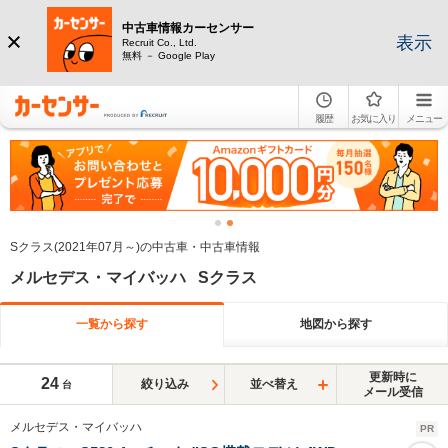
中古車情報カーセンサー
表示
Recruit Co., Ltd.
無料 － Google Play
履歴
お気に入り
メニュー
Sクラス(2021年07月～)の中古車・中古車情報
メルセデス・マイバッハ Sクラス
一覧から探す
地図から探す
更新時に
24
絞り込み
並べ替え
台
メール受信
メルセデス・マイバッハ
PR