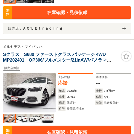
無
在庫確認・見積依頼
料
販売店：
ＡＸ’ＬＥｔｒａｄｉｎｇ
メルセデス・マイバッハ
Sクラス S680 ファーストクラス パッケージ 4WD
MP202401 OP306/ブルメスター/21inAW/パノラマ
SR/ACC
販売店保証
支払総額
本体価格
応談
---
年式
2024
年
走行
0.5
万km
車検
'27/11
修復
なし
保証
保証付
整備
法定整備付
住所
静岡県沼津市
無
在庫確認・見積依頼