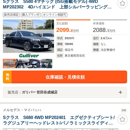
Sクラス S580 4マチック (ISG搭載モデル) 4WD
MP202302 4Dハイエンド 上部シルバーラッピング
左H
販売店保証
購入プラン付
オンライン相談可
支払総額
本体価格
2099.
2088.
8
5
万円
万円
年式
2023
年
走行
2.6
万km
車検
'28/06
修復
なし
保証
保証付
整備
法定整備付
住所
東京都世田谷区
無
在庫確認・見積依頼
料
販売店：
ガリバー 世田谷成城店
メルセデス・マイバッハ
PR
Sクラス S680 4WD MP202401 エグゼクティブシート/
ラグジュアリーヘッドレスト/パノラミックスライディン
グルーフ/リラクゼーション/ダブルサンバイザ