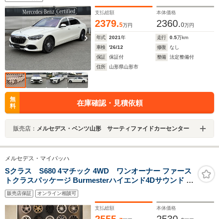
支払総額
本体価格
2379.
2360.
5
0
万円
万円
年式
2021
年
走行
0.5
万km
車検
'26/12
修復
なし
保証
保証付
整備
法定整備付
住所
山形県山形市
無
在庫確認・見積依頼
料
販売店：
メルセデス・ベンツ山形 サーティファイドカーセンター
メルセデス・マイバッハ
Sクラス S680 4マチック 4WD ワンオーナー ファース
トクラスパッケージ Burmesterハイエンド4Dサウンド リ
アエンターテイメントシステム ARヘッドアップディスプ
販売店保証
オンライン相談可
レイ パノラミックスライディングルーフ
支払総額
本体価格