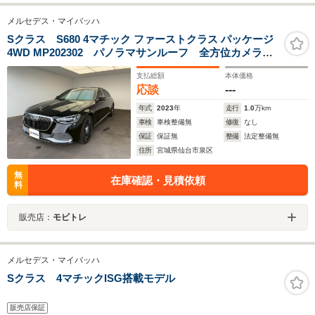
メルセデス・マイバッハ
Sクラス S680 4マチック ファーストクラス パッケージ
4WD MP202302 パノラマサンルーフ 全方位カメラ
本黒革エアーシートLEDデジタルライト ヘッドアップ
支払総額
本体価格
ディスプレイ ブルメスター エアーサスペンション
応談
---
障害物センサー
年式
2023
年
走行
1.0
万km
車検
車検整備無
修復
なし
保証
保証無
整備
法定整備無
住所
宮城県仙台市泉区
無
在庫確認・見積依頼
料
販売店：
モビトレ
メルセデス・マイバッハ
Sクラス 4マチックISG搭載モデル
販売店保証