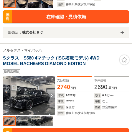
住所
神奈川県横浜市戸塚区
無
在庫確認・見積依頼
料
販売店：
株式会社ＲＣ
メルセデス・マイバッハ
Sクラス S580 4マチック (ISG搭載モデル) 4WD
MOSEL BACH65RS DIAMOND EDITION
販売店保証
支払総額
本体価格
2740
2690.
0
万円
万円
年式
2022
年
走行
0.8
万km
車検
'27/05
修復
なし
保証
保証付
整備
法定整備付
住所
神奈川県横浜市都筑区