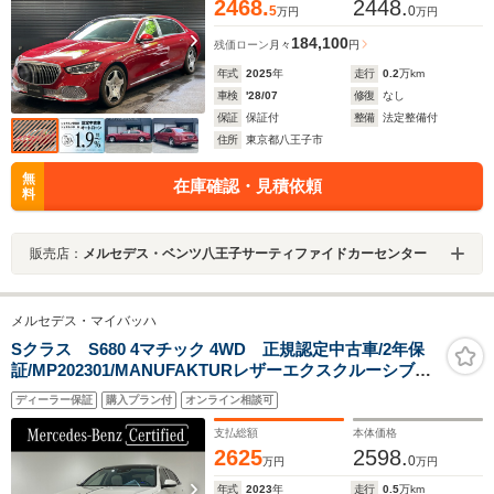
2468.
2448.
5
0
万円
万円
184,100
残価ローン
月々
円
年式
2025
年
走行
0.2
万km
車検
'28/07
修復
なし
保証
保証付
整備
法定整備付
住所
東京都八王子市
無
在庫確認・見積依頼
料
販売店：
メルセデス・ベンツ八王子サーティファイドカーセンター
メルセデス・マイバッハ
Sクラス S680 4マチック 4WD 正規認定中古車/2年保
証/MP202301/MANUFAKTURレザーエクスクルーシブパ
ッケージ/クリスタルホワイト内装/ブルメスターハイエン
ディーラー保証
購入プラン付
オンライン相談可
ド4Dサウンド/ピアノラッカーフローイングラインインテ
リア/クーリングBOX
支払総額
本体価格
2625
2598.
0
万円
万円
年式
2023
年
走行
0.5
万km