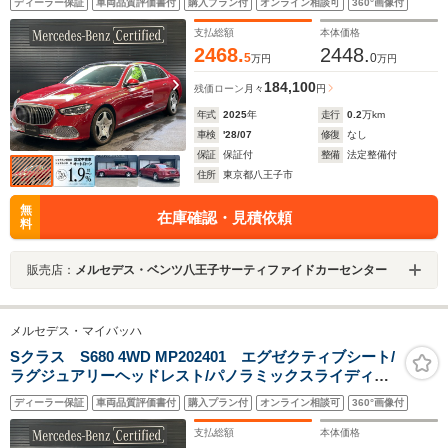
ディーラー保証
車両品質評価書付
購入プラン付
オンライン相談可
360°画像付
ー/Burmesterサウンド/後部座席モニター/ワイヤレスチャ
ージング
支払総額
本体価格
2468.
2448.
5
0
万円
万円
184,100
残価ローン
月々
円
年式
2025
年
走行
0.2
万km
車検
'28/07
修復
なし
保証
保証付
整備
法定整備付
住所
東京都八王子市
無
在庫確認・見積依頼
料
販売店：
メルセデス・ベンツ八王子サーティファイドカーセンター
メルセデス・マイバッハ
Sクラス S680 4WD MP202401 エグゼクティブシート/
ラグジュアリーヘッドレスト/パノラミックスライディン
グルーフ/リラクゼーション/ダブルサンバイザ
ディーラー保証
車両品質評価書付
購入プラン付
オンライン相談可
360°画像付
ー/Burmesterサウンド/後部座席モニター/ワイヤレスチャ
ージング
支払総額
本体価格