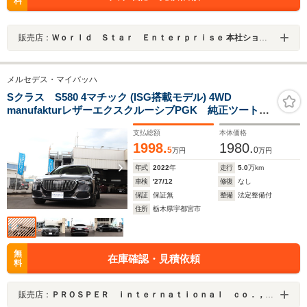
料
販売店：
Ｗｏｒｌｄ Ｓｔａｒ Ｅｎｔｅｒｐｒｉｓｅ 本社ショールーム
メルセデス・マイバッハ
Sクラス S580 4マチック (ISG搭載モデル) 4WD
manufakturレザーエクスクルーシブPGK 純正ツートン
カラー 右ハンドル ディーラー車
支払総額
本体価格
1998.
1980.
5
0
万円
万円
年式
2022
年
走行
5.0
万km
車検
'27/12
修復
なし
保証
保証無
整備
法定整備付
住所
栃木県宇都宮市
無
在庫確認・見積依頼
料
販売店：
ＰＲＯＳＰＥＲ ｉｎｔｅｒｎａｔｉｏｎａｌ ｃｏ．，ｌｔｄ