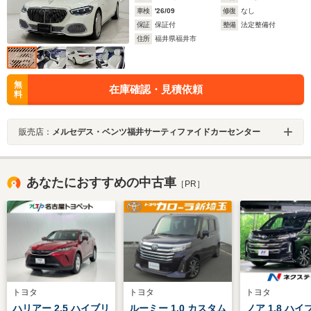
車検
'26/09
修復
なし
保証
保証付
整備
法定整備付
住所
福井県福井市
無
在庫確認・見積依頼
料
販売店：
メルセデス・ベンツ福井サーティファイドカーセンター
あなたにおすすめの中古車
［PR］
トヨタ
トヨタ
トヨタ
ハリアー 2.5 ハイブリ
ルーミー 1.0 カスタム
ノア 1.8 ハ