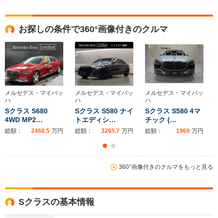
お探しの条件で360°画像付きのクルマ
メルセデス・マイバッ
メルセデス・マイバッ
メルセデス・マイバッ
ハ
ハ
ハ
Sクラス S680
Sクラス S580 ナイ
Sクラス S580 4マ
4WD MP2…
トエディシ…
チック (…
総額：
2468.5
万円
総額：
3265.7
万円
総額：
1969
万円
本体：
2448.0
万円
本体：
3250.0
万円
本体：
1948.0
万円
360°画像付きのクルマをもっと見る
Sクラスの基本情報