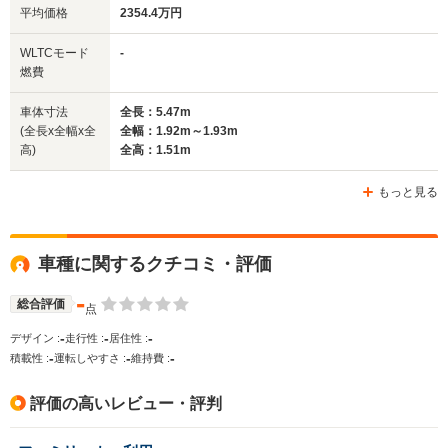
平均価格
2354.4万円
WLTCモード
-
燃費
車体寸法
全長：5.47m
(全長x全幅x全
全幅：1.92m～1.93m
高)
全高：1.51m
もっと見る
車種に関するクチコミ・評価
-
総合評価
点
-
-
-
デザイン :
走行性 :
居住性 :
-
-
-
積載性 :
運転しやすさ :
維持費 :
評価の高いレビュー・評判