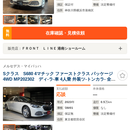
保証
保証付
整備
法定整備付
住所
神奈川県横浜市港南区
無
在庫確認・見積依頼
料
販売店：
ＦＲＯＮＴ ＬＩＮＥ 港南ショールーム
メルセデス・マイバッハ
Sクラス S680 4マチック ファーストクラス パッケージ
4WD MP202302 ディ-ラ-車 4人乗 外装ツ-トンカラ- 全席
シ-トヒ-タ-&ベンチレ-ション リアエンタ-テイメント 前
支払総額
本体価格
後サンル-フ 冷蔵庫 ダイヤモンドキルティングシ-ト ブル
応談
---
メスタ-4D 純正ナビ/地デジ/360°カメラ RFT20インチAW
年式
2023
年
走行
0.5
万km
車検
'28/01
修復
なし
保証
保証無
整備
法定整備付
住所
東京都世田谷区