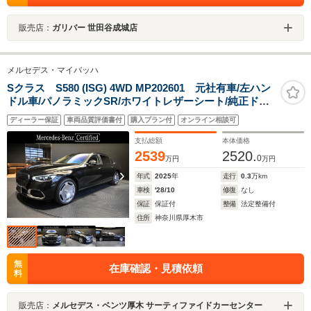
販売店：
ガリバー 世田谷成城店
メルセデス・マイバッハ
Sクラス S580 (ISG) 4WD MP202601 元社有車/左ハン
ドル車/パノラミックSR/ホワイトレザーシート/純正ドラ
レコ前後付き
ディーラー保証
車両品質評価書付
購入プラン付
オンライン相談可
支払総額
本体価格
2539
2520.
0
万円
万円
年式
2025
年
走行
0.3
万km
車検
'28/10
修復
なし
保証
保証付
整備
法定整備付
住所
神奈川県厚木市
無
在庫確認・見積依頼
料
販売店：
メルセデス・ベンツ厚木 サーティファイドカーセンター