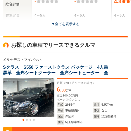
-
-
4.3
総合評価
乗車定員
4～5人
4～5人
4～5人
▼
全てを表示する
ドア数
5ドア
5ドア
4ドア
全高
全高
全高
お探しの車種でリースできるクルマ
1.84m
1.73m
1.56m
メルセデス・マイバッハ
Sクラス S550 ファーストクラス パッケージ 4人乗
全幅
全幅
全
サイズ
黒革 全席シートクーラー 全席シートヒーター 全席
2.03m
2.04m
1.
全長
全長
(全長x全幅x全高)
パワーシート リアエンター シャンパングラス ヘッ
5.21m
5.14m
5.72m
ドホン パワーバックドア 360°カメラ パノラマサン
月額（
60
ヵ月リースの場合）
6.
ルーフ 電動シェード レーダークルコン
00
万円
頭金
300.00
万円
ボーナス払いなし
ホイールベース
ホイールベース
ホイー
年式
2015
年
走行
5.5
万km
-m
-m
車検
車検整備付
修復
なし
保証
保証付
整備
法定整備付
住所
埼玉県幸手市