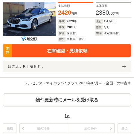
支払総額
本体価格
2420
2380.
0
万円
万円
年式
2023
年
走行
1.4
万km
車検
'28/02
修復
なし
保証
保証付
整備
法定整備付
住所
島根県出雲市
無
在庫確認・見積依頼
料
販売店：
ＲＩＧＨＴ．
メルセデス・マイバッハ Sクラス 2021年07月～（全国）の中古車
物件更新時にメールを受け取る
1
/1
最初
前の30件
次の30件
最後