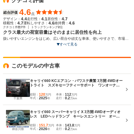
クチコミ評価
4.6
総合評価
点
4.4
4.1
4.7
デザイン：
走行性：
居住性：
4.7
4.6
4.6
積載性：
運転しやすさ：
維持費：
｜
クチコミ件数
7
件
トラックランキング
2
位
クラス最大の荷室容量はそのままに居住性を向上
扱いやすいエンジンをはじめ、広い荷台や頑丈な車体、使いやすさで、市場で
確固たる地位を築いてきた軽トラックの11代目。車体のレイアウトが全面的に
すべて見る
見直され、クラストップの荷台フロア長はそのままに居住空間が拡大。ゆとり
ある快適なキャビンとなっている。また、悪路での走破性に優れたショートホ
イールベース仕様となり、小回りがより利くようになっている。さらにR06A型
このモデルの中古車
エンジンの採用と50kgの軽量化により、2WD・5MT車で18.6km/Lの低燃費を実
現。徹底したサビ対策による長期サビ保証や、新たな貨物車の安全基準である
56km/hオフセット衝突法規への対応など、耐久性能や安全性能も向上している
キャリイ660 KCエアコン・パワステ農繁 3方開 4WDオー
（2013.8）
トライト スズキセーフティーサポート ワンオーナ
ー 4WD 衝突被害軽減システム 横滑り防止機能 衝
突安全ボディ 禁煙車 アイドリングストップ
120
112
総額：
本体：
万円
万円
2025
0.2
年式：
走行：
千葉県
年
万km
キャリイ660 スーパーキャリイ X 3方開 4WDオーディオ
レス LEDヘッドランプ キーレスエントリー オーバ
ーヘッドシェルフ シートバックスペース 衝突被害軽
減ブレーキ 後方誤発進抑制機能 フォグランプ 車両
151.7
143.8
総額：
本体：
万円
万円
2026
0.2
年式：
走行：
神奈川県
年
万km
走行安定補助S アイドリングストップ