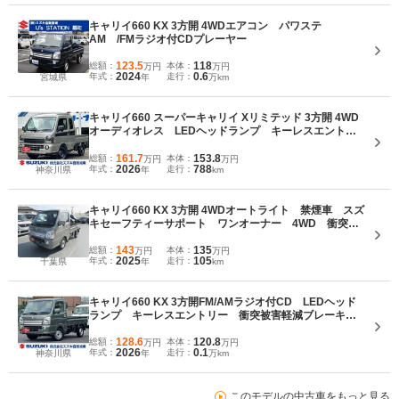
キャリイ660 KX 3方開 4WDエアコン パワステ
AM /FMラジオ付CDプレーヤー
123.5
118
総額：
本体：
万円
万円
2024
0.6
年式：
走行：
宮城県
年
万km
キャリイ660 スーパーキャリイ Xリミテッド 3方開 4WD
オーディオレス LEDヘッドランプ キーレスエントリ
ー オーバーヘッドシェルフ シートバックスペース
衝突被害軽減ブレーキ 後方誤発進抑制機能 フォグラ
161.7
153.8
総額：
本体：
万円
万円
2026
788
年式：
走行：
神奈川県
年
km
ンプ ESP アイドリングストップ
キャリイ660 KX 3方開 4WDオートライト 禁煙車 スズ
キセーフティーサポート ワンオーナー 4WD 衝突被
害軽減システム アイドリングストップ 横滑り防止機
能 衝突安全ボディ 盗難防止システム
143
135
総額：
本体：
万円
万円
2025
105
年式：
走行：
千葉県
年
km
キャリイ660 KX 3方開FM/AMラジオ付CD LEDヘッド
ランプ キーレスエントリー 衝突被害軽減ブレーキ
後方誤発進抑制機能 フォグランプ 車両走行安定補助
システム アイドリングストップ アングルポスト オ
128.6
120.8
総額：
本体：
万円
万円
2026
0.1
年式：
走行：
神奈川県
年
万km
ートライト
このモデルの中古車をもっと見る