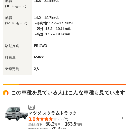
燃費
15.5～22.5km/L
(JC08モード)
燃費
14.2～18.7km/L
(WLTCモード)
└市街地: 12.7～17.7km/L
└郊外: 15.3～19.6km/L
└高速: 14.2～18.6km/L
駆動方式
FR/4WD
排気量
658cc
乗車定員
2人
この車種を見ている人はこんな車種も見ています
現行
マツダ スクラムトラック
3.8
(35件)
58.3
163.5
新車時価格：
万円 ～
万円
70.2