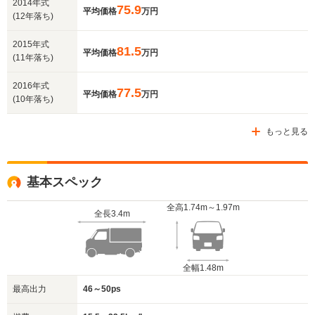
2014年式
75.9
平均価格
万円
(12年落ち)
2015年式
81.5
平均価格
万円
(11年落ち)
2016年式
77.5
平均価格
万円
(10年落ち)
もっと見る
基本スペック
全高
1.74m～1.97m
全長
3.4m
全幅
1.48m
最高出力
46～50ps