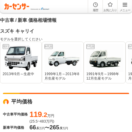
履歴
お気に入り
メニュー
中古車 / 新車 価格相場情報
スズキ キャリイ
モデルを選択してください
現行
8代目
7代目
6
2013年9月～生産中
1999年1月～2013年8
1991年9月～1998年
1
月生産モデル
12月生産モデル
月
平均価格
119
.2
中古車平均価格
万円
(
25.5~483
万円)
66
265
〜
新車平均価格
.6
.9
万円
万円