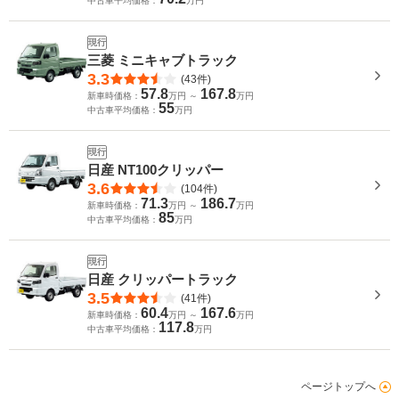
中古車平均価格：
万円
現行
三菱 ミニキャブトラック
3.3
(43件)
57.8
167.8
新車時価格：
万円 ～
万円
55
中古車平均価格：
万円
現行
日産 NT100クリッパー
3.6
(104件)
71.3
186.7
新車時価格：
万円 ～
万円
85
中古車平均価格：
万円
現行
日産 クリッパートラック
3.5
(41件)
60.4
167.6
新車時価格：
万円 ～
万円
117.8
中古車平均価格：
万円
ページトップへ