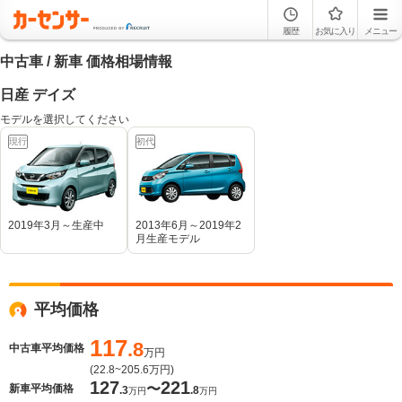
履歴
お気に入り
メニュー
中古車 / 新車 価格相場情報
日産 デイズ
モデルを選択してください
現行
初代
2019年3月～生産中
2013年6月～2019年2
月生産モデル
平均価格
117
.8
中古車平均価格
万円
(
22.8~205.6
万円)
127
221
〜
新車平均価格
.3
.8
万円
万円