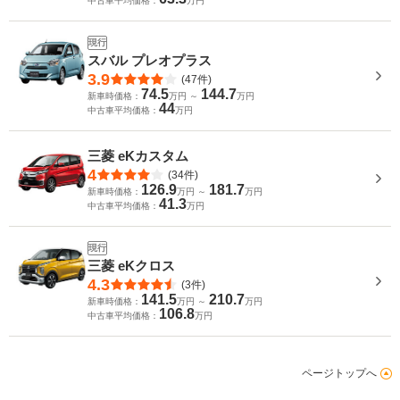
中古車平均価格：
万円
現行
スバル プレオプラス
3.9
(47件)
74.5
144.7
新車時価格：
万円 ～
万円
44
中古車平均価格：
万円
三菱 eKカスタム
4
(34件)
126.9
181.7
新車時価格：
万円 ～
万円
41.3
中古車平均価格：
万円
現行
三菱 eKクロス
4.3
(3件)
141.5
210.7
新車時価格：
万円 ～
万円
106.8
中古車平均価格：
万円
ページトップへ