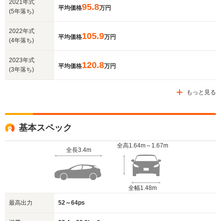
2021年式
95.8
平均価格
万円
(5年落ち)
2022年式
105.9
平均価格
万円
(4年落ち)
2023年式
120.8
平均価格
万円
(3年落ち)
もっと見る
基本スペック
全高
1.64m～1.67m
全長
3.4m
全幅
1.48m
最高出力
52～64ps