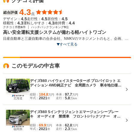
クチコミ評価
4.3
総合評価
点
4.5
4.5
4.5
デザイン：
走行性：
居住性：
4.3
4.3
4.4
積載性：
運転しやすさ：
維持費：
｜
クチコミ件数
6
件
ハッチバックランキング
9
位
高い安全運転支援システムが備わる軽ハイトワゴン
日産自動車と三菱自動車の合弁会社、NMKVのマネジメントのもと、企画、開
発された軽ハイトワゴン。新開発エンジン、同じく新開発のCVTをはじめ、新
すべて見る
たにスマートシンプルハイブリッドシステムも導入された。プラットフォーム
も新たに開発されており、全面的な刷新が図られている。セレナやエクストレ
イルなどに搭載される、プロパイロットが軽自動車で初採用されたこともトピ
このモデルの中古車
ック。また、先進事故自動通報システムのSOSコールも搭載される。ダイナミ
ックでスタイリッシュなスポーティモデルのハイウェイスターと、親しみやす
さと信頼感のあるスタイリングのスタンダードモデルがある（2019.3）
デイズ660 ハイウェイスターGターボ プロパイロット エ
ディション 4WD純正ナビ 全周囲カメラ 寒冷地仕様
衝突軽減 禁煙車 コーナーセンサー シートヒータ
ー スマートキー LEDヘッド オートハイビーム オ
104.8
97.7
総額：
本体：
万円
万円
2021
5.8
年式：
走行：
北海道
年
万km
ートエアコン 純正15インチアルミ
デイズ660 Sインテリジェントエマージェンシーブレー
キ オーディオ 禁煙車 フロント/バックソナー オー
トハイビーム CD再生 ステアリングスイッチ 電動格
納ミラー キーレス ベンチシート プライバシーガラ
69.9
62.8
総額：
本体：
万円
万円
2021
2.3
年式：
走行：
福岡県
年
万km
ス