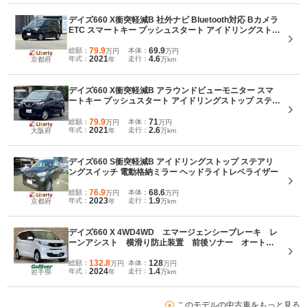
デイズ660 X衝突軽減B 社外ナビ Bluetooth対応 Bカメラ
ETC スマートキー プッシュスタート アイドリングストッ
プ 純正アルミホイール タッチパネルオートエアコン ステ
アリングスイッチ 電動格納ミラー
79.9
69.9
総額：
本体：
万円
万円
2021
4.6
年式：
走行：
京都府
年
万km
デイズ660 X衝突軽減B アラウンドビューモニター スマ
ートキー プッシュスタート アイドリングストップ ステア
リングスイッチ ヘッドライトレベライザー 電動格納ミラ
ー タッチパネルオートエアコン 純正アルミホイール
79.9
71
総額：
本体：
万円
万円
2021
2.6
年式：
走行：
大阪府
年
万km
デイズ660 S衝突軽減B アイドリングストップ ステアリ
ングスイッチ 電動格納ミラー ヘッドライトレベライザー
76.9
68.6
総額：
本体：
万円
万円
2023
1.9
年式：
走行：
京都府
年
万km
デイズ660 X 4WD4WD エマージェンシーブレーキ レ
ーンアシスト 横滑り防止装置 前後ソナー オートハ
イビーム アイドリングストップ KENWOODナビ バ
ックカメラ シートヒーター ステアリングヒーター
132.8
128
総額：
本体：
万円
万円
2024
1.4
年式：
走行：
岩手県
年
万km
このモデルの中古車をもっと見る