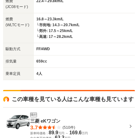
燃費
22.4～29.8km/L
(JC08モード)
燃費
16.8～23.3km/L
(WLTCモード)
└市街地: 14.3～20.7km/L
└郊外: 17.5～25km/L
└高速: 17～28.2km/L
駆動方式
FF/4WD
排気量
659cc
乗車定員
4人
この車種を見ている人はこんな車種も見ています
現行
三菱 eKワゴン
3.7
(510件)
89.9
169.6
新車時価格：
万円 ～
万円
63.3