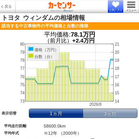
戻る
お気に入り
メニュー
トヨタ
ウィンダムの相場情報
該当する中古車物件の平均価格と台数の推移
平均価格:
78.1万円
（前月比）
+2.4万円
80
21
価格（万円）
79
20
台数（台）
78
19
77
18
76
17
75
16
74
15
73
14
2026/8
1ヵ月
3ヵ月
表示切替
58600.0km
平均走行距離
Ｈ12年 （2000年）
平均年式