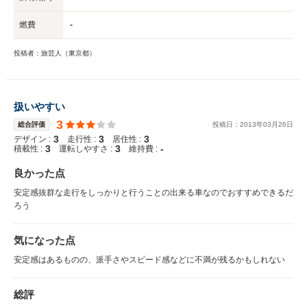
燃費
-
投稿者：旅芸人（東京都）
扱いやすい
3
総合評価
投稿日：
2013
年
03
月
26
日
3
3
3
デザイン :
走行性 :
居住性 :
3
3
-
積載性 :
運転しやすさ :
維持費 :
良かった点
安定感抜群な走行をしっかりと行うことの出来る車なのでおすすめできるだ
ろう
気になった点
安定感はあるものの、派手さやスピード感などに不満が残るかもしれない
総評