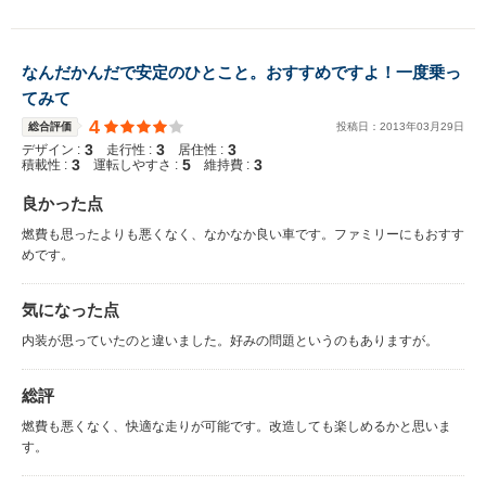
なんだかんだで安定のひとこと。おすすめですよ！一度乗っ
てみて
4
総合評価
投稿日：
2013
年
03
月
29
日
3
3
3
デザイン :
走行性 :
居住性 :
3
5
3
積載性 :
運転しやすさ :
維持費 :
良かった点
燃費も思ったよりも悪くなく、なかなか良い車です。ファミリーにもおすす
めです。
気になった点
内装が思っていたのと違いました。好みの問題というのもありますが。
総評
燃費も悪くなく、快適な走りが可能です。改造しても楽しめるかと思いま
す。