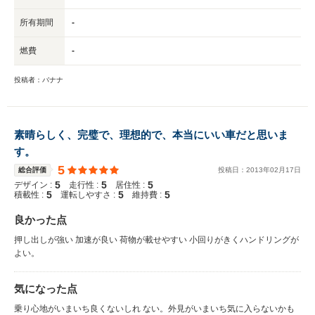
所有期間
-
燃費
-
投稿者：バナナ
素晴らしく、完璧で、理想的で、本当にいい車だと思いま
す。
5
総合評価
投稿日：
2013
年
02
月
17
日
5
5
5
デザイン :
走行性 :
居住性 :
5
5
5
積載性 :
運転しやすさ :
維持費 :
良かった点
押し出しが強い 加速が良い 荷物が載せやすい 小回りがきくハンドリングが
よい。
気になった点
乗り心地がいまいち良くないしれ ない。外見がいまいち気に入らないかも