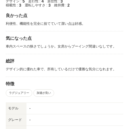
5
4
3
デザイン :
走行性 :
居住性 :
3
3
2
積載性 :
運転しやすさ :
維持費 :
良かった点
利便性、機能性を完全に捨てていて潔い点は好感。
気になった点
車内スペースの狭さでしょうか。女房からブーイング間違いなしです。
総評
デザイン的に優れた車で、所有しているだけで優雅な気分になれます。
特徴
ラグジュアリー
加速が良い
モデル
-
グレード
-