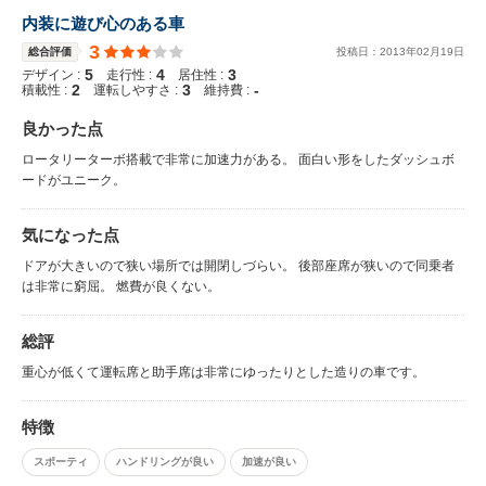
内装に遊び心のある車
3
総合評価
投稿日：
2013
年
02
月
19
日
5
4
3
デザイン :
走行性 :
居住性 :
2
3
-
積載性 :
運転しやすさ :
維持費 :
良かった点
ロータリーターボ搭載で非常に加速力がある。 面白い形をしたダッシュボ
ードがユニーク。
気になった点
ドアが大きいので狭い場所では開閉しづらい。 後部座席が狭いので同乗者
は非常に窮屈。 燃費が良くない。
総評
重心が低くて運転席と助手席は非常にゆったりとした造りの車です。
特徴
スポーティ
ハンドリングが良い
加速が良い