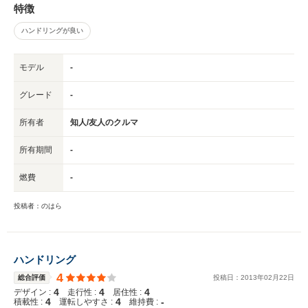
特徴
ハンドリングが良い
モデル
-
グレード
-
所有者
知人/友人のクルマ
所有期間
-
燃費
-
投稿者：のはら
ハンドリング
4
総合評価
投稿日：
2013
年
02
月
22
日
4
4
4
デザイン :
走行性 :
居住性 :
4
4
-
積載性 :
運転しやすさ :
維持費 :