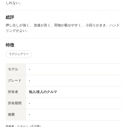
しれない。
総評
押し出しが強く、 加速が良く、荷物が載せやすく、 小回りがきき、ハンド
リングがよい。
特徴
ラグジュアリー
モデル
-
グレード
-
所有者
知人/友人のクルマ
所有期間
-
燃費
-
投稿者：Ｕターン（石川県）