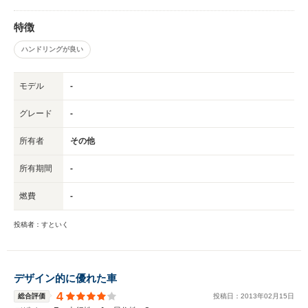
特徴
ハンドリングが良い
モデル
-
グレード
-
所有者
その他
所有期間
-
燃費
-
投稿者：すといく
デザイン的に優れた車
4
総合評価
投稿日：
2013
年
02
月
15
日