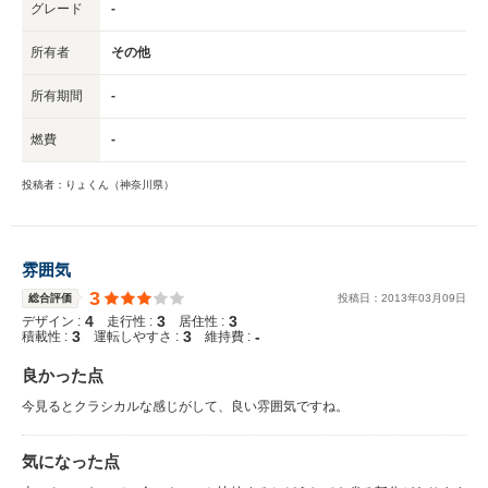
グレード
-
所有者
その他
所有期間
-
燃費
-
投稿者：りょくん（神奈川県）
雰囲気
3
総合評価
投稿日：
2013
年
03
月
09
日
4
3
3
デザイン :
走行性 :
居住性 :
3
3
-
積載性 :
運転しやすさ :
維持費 :
良かった点
今見るとクラシカルな感じがして、良い雰囲気ですね。
気になった点