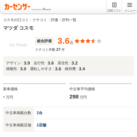
比較リスト
メニュー
コスモの口コミ・クチコミ・評価・評判一覧
マツダ コスモ
3.6
総合評価
点
27
クチコミ件数
件
3.9
3.6
3.2
デザイン :
走行性 :
居住性 :
3.0
3.6
3.4
積載性 :
運転しやすさ :
維持費 :
新車価格
中古車平均価格
-
298
万円
万円
中古車掲載台数
2台
中古車掲載店舗
2店舗