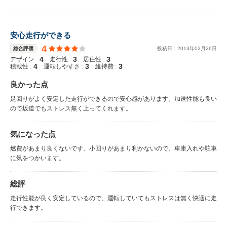
安心走行ができる
4
総合評価
投稿日：
2013
年
02
月
26
日
4
3
3
デザイン :
走行性 :
居住性 :
4
3
3
積載性 :
運転しやすさ :
維持費 :
良かった点
足回りがよく安定した走行ができるので安心感があります。加速性能も良い
ので坂道でもストレス無く上ってくれます。
気になった点
燃費があまり良くないです。小回りがあまり利かないので、車庫入れや駐車
に気をつかいます。
総評
走行性能が良く安定しているので、運転していてもストレスは無く快適に走
行できます。