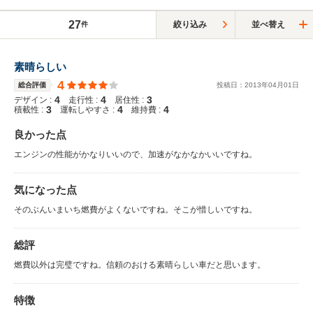
27
絞り込み
並べ替え
件
素晴らしい
4
総合評価
投稿日：
2013
年
04
月
01
日
4
4
3
デザイン :
走行性 :
居住性 :
3
4
4
積載性 :
運転しやすさ :
維持費 :
良かった点
エンジンの性能がかなりいいので、加速がなかなかいいですね。
気になった点
そのぶんいまいち燃費がよくないですね。そこが惜しいですね。
総評
燃費以外は完璧ですね。信頼のおける素晴らしい車だと思います。
特徴