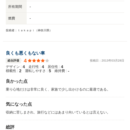
所有期間
-
燃費
-
投稿者：ｔａｋａｐｉ（神奈川県）
良くも悪くもない車
4
総合評価
投稿日：
2013
年
03
月
28
日
4
4
4
デザイン :
走行性 :
居住性 :
2
5
-
積載性 :
運転しやすさ :
維持費 :
良かった点
乗り心地だけは非常に良く、家族で少し出かけるのに最適である。
気になった点
収納に苦しまされ、旅行などにはあまり向いているとは言えない。
総評