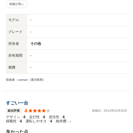
加速が良い
モデル
-
グレード
-
所有者
その他
所有期間
-
燃費
-
投稿者：catman（鹿児島県）
すごい一台
4
総合評価
投稿日：
2013
年
03
月
30
日
4
4
4
デザイン :
走行性 :
居住性 :
4
4
-
積載性 :
運転しやすさ :
維持費 :
良かった点