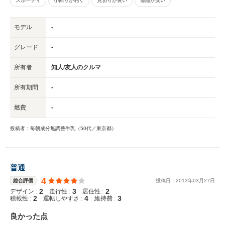
スポーティ
小回りが利く
見切りが良い
部品が安い
モデル
-
グレード
-
所有者
知人/友人のクルマ
所有期間
-
燃費
-
投稿者：毎朝成分無調整牛乳（50代／東京都）
普通
4
総合評価
投稿日：
2013
年
03
月
27
日
2
3
2
デザイン :
走行性 :
居住性 :
2
4
3
積載性 :
運転しやすさ :
維持費 :
良かった点