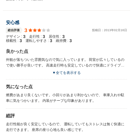
安心感
3
総合評価
投稿日：
2013
年
02
月
16
日
3
3
3
デザイン :
走行性 :
居住性 :
3
3
3
積載性 :
運転しやすさ :
維持費 :
良かった点
外観が落ちついた雰囲気なので気に入っています。 荷室が広々しているの
で使い勝手が良いです。 高速走行時も安定しているので快適にドライブで
きます。
▼全てを表示する
気になった点
燃費があまり良くないです。小回りがあまり利かないので、 車庫入れや駐
車に気をつかいます。 内装がチープな印象があります。
総評
走行性能が良く安定しているので、 運転していてもストレスは無く快適に
走行できます。 座席の座り心地も良い感じです。