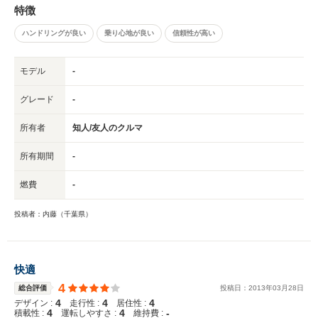
特徴
ハンドリングが良い
乗り心地が良い
信頼性が高い
モデル
-
グレード
-
所有者
知人/友人のクルマ
所有期間
-
燃費
-
投稿者：内藤（千葉県）
快適
4
総合評価
投稿日：
2013
年
03
月
28
日
4
4
4
デザイン :
走行性 :
居住性 :
4
4
-
積載性 :
運転しやすさ :
維持費 :