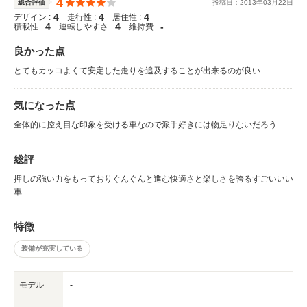
4
総合評価
投稿日：
2013
年
03
月
22
日
4
4
4
デザイン :
走行性 :
居住性 :
4
4
-
積載性 :
運転しやすさ :
維持費 :
良かった点
とてもカッコよくて安定した走りを追及することが出来るのが良い
気になった点
全体的に控え目な印象を受ける車なので派手好きには物足りないだろう
総評
押しの強い力をもっておりぐんぐんと進む快適さと楽しさを誇るすごいいい
車
特徴
装備が充実している
モデル
-