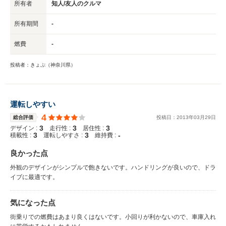
所有者
知人/友人のクルマ
所有期間
-
燃費
-
投稿者：きょぷ（神奈川県）
運転しやすい
4
総合評価
投稿日：
2013
年
03
月
29
日
3
3
3
デザイン :
走行性 :
居住性 :
3
3
-
積載性 :
運転しやすさ :
維持費 :
良かった点
外観のデザインがシンプルで飽きないです。ハンドリングが良いので、ドラ
イブに最適です。
気になった点
街乗りでの燃費はあまり良くはないです。小回りが利かないので、車庫入れ