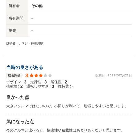
所有者
その他
所有期間
-
燃費
-
投稿者：ナユジ（神奈川県）
当時の良さがある
3
総合評価
投稿日：
2013
年
02
月
21
日
3
3
2
デザイン :
走行性 :
居住性 :
2
3
-
積載性 :
運転しやすさ :
維持費 :
良かった点
大きいクルマではないので、小回りが利いて、運転しやすいと思います。
気になった点
今のクルマと比べると、快適性や積載性はあまり良くないと思います。