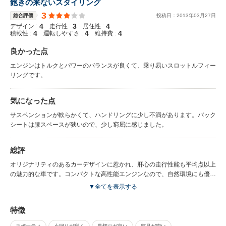
飽きの来ないスタイリング
3
総合評価
投稿日：
2013
年
03
月
27
日
4
3
4
デザイン :
走行性 :
居住性 :
4
4
4
積載性 :
運転しやすさ :
維持費 :
良かった点
エンジンはトルクとパワーのバランスが良くて、乗り易いスロットルフィー
リングです。
気になった点
サスペンションが軟らかくて、ハンドリングに少し不満があります。バック
シートは膝スペースが狭いので、少し窮屈に感じました。
総評
オリジナリティのあるカーデザインに惹かれ、肝心の走行性能も平均点以上
の魅力的な車です。コンパクトな高性能エンジンなので、自然環境にも優し
い車です。
▼全てを表示する
特徴