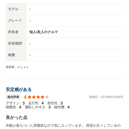
モデル
-
グレード
-
所有者
知人/友人のクルマ
所有期間
-
燃費
-
投稿者：ｍｙａｕ
安定感がある
4
総合評価
投稿日：
2013
年
02
月
18
日
3
4
3
デザイン :
走行性 :
居住性 :
4
3
4
積載性 :
運転しやすさ :
維持費 :
良かった点
外観が落ちついた雰囲気なので気に入っています。 荷室が広々しているの