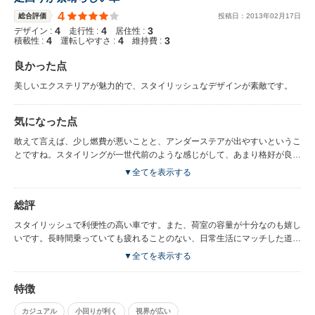
4
総合評価
投稿日：
2013
年
02
月
17
日
4
4
3
デザイン :
走行性 :
居住性 :
4
4
3
積載性 :
運転しやすさ :
維持費 :
良かった点
美しいエクステリアが魅力的で、スタイリッシュなデザインが素敵です。
気になった点
敢えて言えば、少し燃費が悪いことと、アンダーステアが出やすいというこ
とですね。スタイリングが一世代前のような感じがして、あまり格好が良く
ないですね。
▼全てを表示する
総評
スタイリッシュで利便性の高い車です。また、荷室の容量が十分なのも嬉し
いです。長時間乗っていても疲れることのない、日常生活にマッチした道具
としての車です。
▼全てを表示する
特徴
カジュアル
小回りが利く
視界が広い