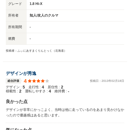
グレード
1.8 Hi-X
所有者
知人/友人のクルマ
所有期間
-
燃費
-
投稿者：ふぃにあすまくりんとっく（北海道）
デザインが秀逸
4
総合評価
投稿日：
2013
年
02
月
18
日
5
4
2
デザイン :
走行性 :
居住性 :
2
4
-
積載性 :
運転しやすさ :
維持費 :
良かった点
デザインが非常にかっこよく、当時は他に走っているのをあまり見かけなか
ったので優越感はあると思います。
気になった点