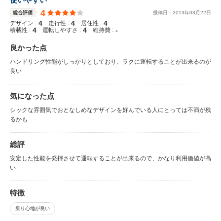
4
総合評価
投稿日：
2013
年
03
月
22
日
4
4
4
デザイン :
走行性 :
居住性 :
4
4
-
積載性 :
運転しやすさ :
維持費 :
良かった点
ハンドリング性能がしっかりとしており、ラクに運転することが出来るのが
良い
気になった点
シックな雰囲気でおとなしめなデザインを好んでいる人にとっては不満が残
るかも
総評
安定した性能を発揮させて運転することが出来るので、かなり利用価値が高
い
特徴
乗り心地が良い