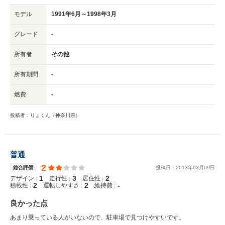
モデル
1991年6月～1998年3月
グレード
-
所有者
その他
所有期間
-
燃費
-
投稿者：りょくん（神奈川県）
普通
2
総合評価
投稿日：
2013
年
03
月
09
日
1
3
2
デザイン :
走行性 :
居住性 :
2
2
-
積載性 :
運転しやすさ :
維持費 :
良かった点
あまり乗っている人がいないので、駐車場で見つけやすいです。