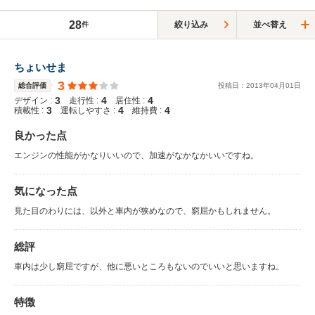
28
絞り込み
並べ替え
件
ちょいせま
3
総合評価
投稿日：
2013
年
04
月
01
日
3
4
4
デザイン :
走行性 :
居住性 :
3
4
4
積載性 :
運転しやすさ :
維持費 :
良かった点
エンジンの性能がかなりいいので、加速がなかなかいいですね。
気になった点
見た目のわりには、以外と車内が狭めなので、窮屈かもしれません。
総評
車内は少し窮屈ですが、他に悪いところもないのでいいと思いますね。
特徴