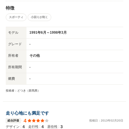
特徴
スポーティ
小回りが利く
モデル
1991年6月～1998年3月
グレード
-
所有者
その他
所有期間
-
燃費
-
投稿者：どつき（群馬県）
走り心地にも満足です
4
総合評価
投稿日：
2013
年
02
月
20
日
4
4
3
デザイン :
走行性 :
居住性 :