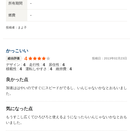
所有期間
-
燃費
-
投稿者：まよ子
かっこいい
4
総合評価
投稿日：
2013
年
02
月
23
日
4
4
4
デザイン :
走行性 :
居住性 :
4
4
4
積載性 :
運転しやすさ :
維持費 :
良かった点
加速ははやいのですぐにスピードがでるし、いんじゃないかなとおもいまし
た。
気になった点
もうすこし広くてひろびろと使えるようになったらいんじゃないかなとおも
いました。