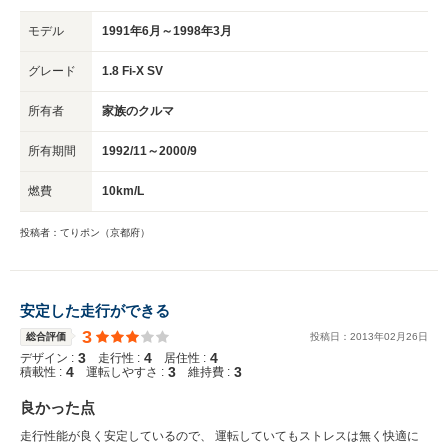
モデル
1991年6月～1998年3月
グレード
1.8 Fi-X SV
所有者
家族のクルマ
所有期間
1992/11～2000/9
燃費
10km/L
投稿者：てりポン（京都府）
安定した走行ができる
3
総合評価
投稿日：
2013
年
02
月
26
日
3
4
4
デザイン :
走行性 :
居住性 :
4
3
3
積載性 :
運転しやすさ :
維持費 :
良かった点
走行性能が良く安定しているので、 運転していてもストレスは無く快適に