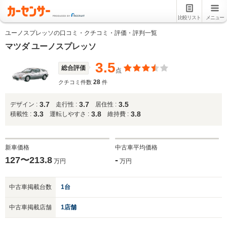
比較リスト
メニュー
ユーノスプレッソの口コミ・クチコミ・評価・評判一覧
マツダ ユーノスプレッソ
3.5
総合評価
点
28
クチコミ件数
件
3.7
3.7
3.5
デザイン :
走行性 :
居住性 :
3.3
3.8
3.8
積載性 :
運転しやすさ :
維持費 :
新車価格
中古車平均価格
127〜213.8
-
万円
万円
中古車掲載台数
1台
中古車掲載店舗
1店舗