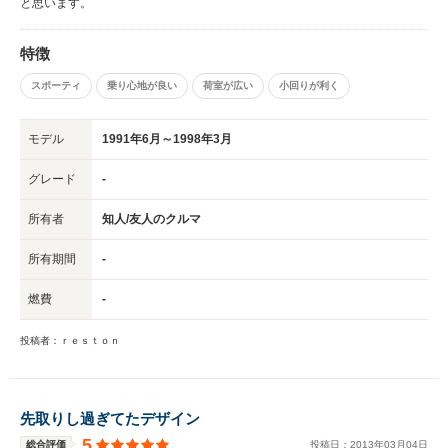
と思います。
特徴
スポーティ
乗り心地が良い
荷室が広い
小回りが利く
モデル
1991年6月～1998年3月
グレード
-
所有者
知人/友人のクルマ
所有期間
-
燃費
-
投稿者：ｒｅｓｔｏｎ
先取りし過ぎてたデザイン
5
総合評価
投稿日：
2013
年
03
月
04
日