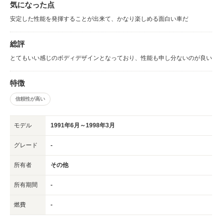
気になった点
安定した性能を発揮することが出来て、かなり楽しめる面白い車だ
総評
とてもいい感じのボディデザインとなっており、性能も申し分ないのが良い
特徴
信頼性が高い
モデル
1991年6月～1998年3月
グレード
-
所有者
その他
所有期間
-
燃費
-