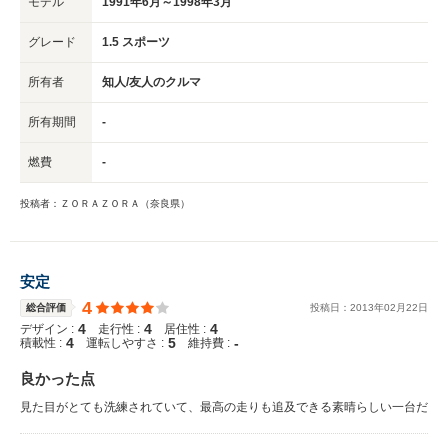
モデル
1991年6月～1998年3月
グレード
1.5 スポーツ
所有者
知人/友人のクルマ
所有期間
-
燃費
-
投稿者：ＺＯＲＡＺＯＲＡ（奈良県）
安定
4
総合評価
投稿日：
2013
年
02
月
22
日
4
4
4
デザイン :
走行性 :
居住性 :
4
5
-
積載性 :
運転しやすさ :
維持費 :
良かった点
見た目がとても洗練されていて、最高の走りも追及できる素晴らしい一台だ