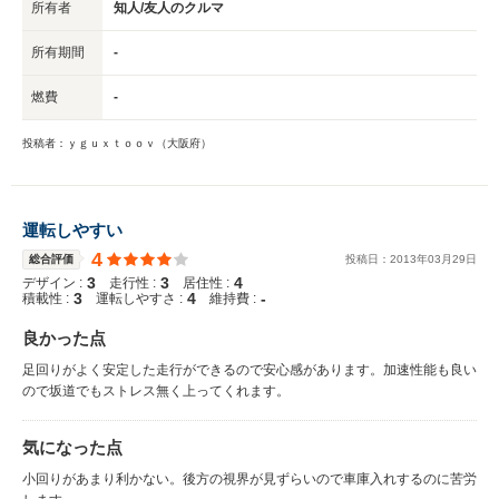
所有者
知人/友人のクルマ
所有期間
-
燃費
-
投稿者：ｙｇｕｘｔｏｏｖ（大阪府）
運転しやすい
4
総合評価
投稿日：
2013
年
03
月
29
日
3
3
4
デザイン :
走行性 :
居住性 :
3
4
-
積載性 :
運転しやすさ :
維持費 :
良かった点
足回りがよく安定した走行ができるので安心感があります。加速性能も良い
ので坂道でもストレス無く上ってくれます。
気になった点
小回りがあまり利かない。後方の視界が見ずらいので車庫入れするのに苦労