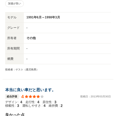
加速が良い
モデル
1991年6月～1998年3月
グレード
-
所有者
その他
所有期間
-
燃費
-
投稿者：ゲスト（鹿児島県）
本当に良い車だと思います。
4
総合評価
投稿日：
2013
年
03
月
30
日
4
4
3
デザイン :
走行性 :
居住性 :
3
4
2
積載性 :
運転しやすさ :
維持費 :
良かった点