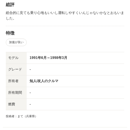
総評
総合的に見ても乗り心地もいいし運転しやすくいんじゃないかなとおもいま
した。
特徴
加速が良い
モデル
1991年6月～1998年3月
グレード
-
所有者
知人/友人のクルマ
所有期間
-
燃費
-
投稿者：まて（兵庫県）