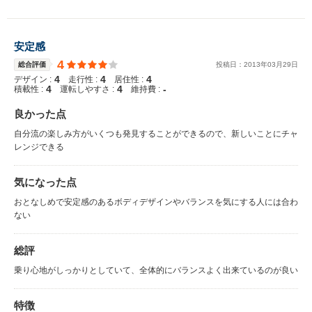
安定感
4
総合評価
投稿日：
2013
年
03
月
29
日
4
4
4
デザイン :
走行性 :
居住性 :
4
4
-
積載性 :
運転しやすさ :
維持費 :
良かった点
自分流の楽しみ方がいくつも発見することができるので、新しいことにチャ
レンジできる
気になった点
おとなしめで安定感のあるボディデザインやバランスを気にする人には合わ
ない
総評
乗り心地がしっかりとしていて、全体的にバランスよく出来ているのが良い
特徴