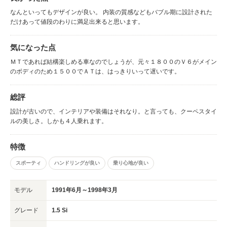
なんといってもデザインが良い。 内装の質感などもバブル期に設計された
だけあって値段のわりに満足出来ると思います。
気になった点
ＭＴであれば結構楽しめる車なのでしょうが、元々１８００のＶ６がメイン
のボディのため１５００でＡＴは、はっきりいって遅いです。
総評
設計が古いので、インテリアや装備はそれなり。と言っても、クーペスタイ
ルの美しさ。しかも４人乗れます。
特徴
スポーティ
ハンドリングが良い
乗り心地が良い
モデル
1991年6月～1998年3月
グレード
1.5 Si