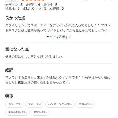
5
4
5
デザイン :
走行性 :
居住性 :
5
5
5
積載性 :
運転しやすさ :
維持費 :
良かった点
スタイリッシュでスポーティーなデザインが気に入ってました＾＾ フロン
トマスクは少し愛嬌があって サイドとバックから見たらとてもカッコイイ
と思いました。 当時は先取りし過ぎた感じのデザインをわかって貰えない
▼全てを表示する
事が多かったのですが 最近走っているのを見かけると古い車に見えなくて
カッコよさが以前より目立ってるように思えます＾＾ V6のエンジンとマフ
気になった点
ラーの音が大好きでした。 音をずっと憶えていて・・・今乗っているRX-7
の音よりもっと好きです♪ FFなので雪道も心強かったです。
低速の時は少し力不足な感じがしました。
総評
ワクワクする走りも出来ますが運転しやすい車です＾＾ 荷物はかなり積め
ましたし後部座席の乗り心地も良かったです。
特徴
カジュアル
スポーティ
ハンドリングが良い
室内が広い
乗り心地が良い
燃費が良い