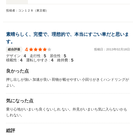
投稿者：コン１２８（東京都）
素晴らしく、完璧で、理想的で、本当にすごい車だと思いま
す。
4
総合評価
投稿日：
2013
年
02
月
18
日
4
5
5
デザイン :
走行性 :
居住性 :
4
4
5
積載性 :
運転しやすさ :
維持費 :
良かった点
押し出しが強い 加速が良い 荷物が載せやすい 小回りがきくハンドリングが
よい。
気になった点
乗り心地がいまいち良くないしれ ない。外見がいまいち気に入らないかも
しれない。
総評