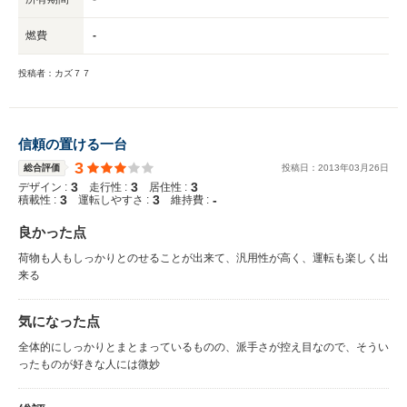
燃費
-
投稿者：カズ７７
信頼の置ける一台
3
総合評価
投稿日：
2013
年
03
月
26
日
3
3
3
デザイン :
走行性 :
居住性 :
3
3
-
積載性 :
運転しやすさ :
維持費 :
良かった点
荷物も人もしっかりとのせることが出来て、汎用性が高く、運転も楽しく出
来る
気になった点
全体的にしっかりとまとまっているものの、派手さが控え目なので、そうい
ったものが好きな人には微妙