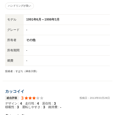
ハンドリングが良い
モデル
1991年6月～1998年3月
グレード
-
所有者
その他
所有期間
-
燃費
-
投稿者：すぱろ（神奈川県）
カッコイイ
3
総合評価
投稿日：
2013
年
03
月
28
日
4
4
3
デザイン :
走行性 :
居住性 :
3
3
-
積載性 :
運転しやすさ :
維持費 :