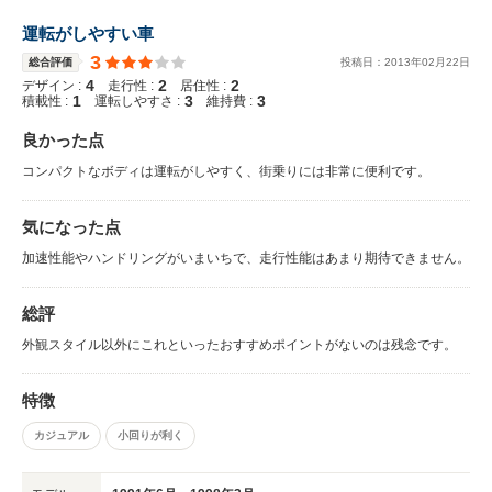
運転がしやすい車
3
総合評価
投稿日：
2013
年
02
月
22
日
4
2
2
デザイン :
走行性 :
居住性 :
1
3
3
積載性 :
運転しやすさ :
維持費 :
良かった点
コンパクトなボディは運転がしやすく、街乗りには非常に便利です。
気になった点
加速性能やハンドリングがいまいちで、走行性能はあまり期待できません。
総評
外観スタイル以外にこれといったおすすめポイントがないのは残念です。
特徴
カジュアル
小回りが利く