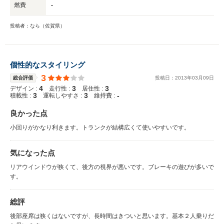
燃費
-
投稿者：なら（佐賀県）
個性的なスタイリング
3
総合評価
投稿日：
2013
年
03
月
09
日
4
3
3
デザイン :
走行性 :
居住性 :
3
3
-
積載性 :
運転しやすさ :
維持費 :
良かった点
小回りがかなり利きます。トランクが結構広くて使いやすいです。
気になった点
リアウインドウが狭くて、後方の視界が悪いです。ブレーキの遊びが多いで
す。
総評
後部座席は狭くはないですが、長時間はきついと思います。基本２人乗りだ