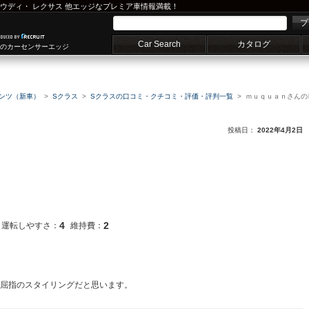
ウディ
・
レクサス
他エッジなプレミア車情報満載！
プ
Car Search
カタログ
車のカーセンサーエッジ
ンツ（新車）
Sクラス
Sクラスの口コミ・クチコミ・評価・評判一覧
ｍｕｑｕａｎさんの
投稿日：
2022年4月2日
4
2
運転しやすさ：
維持費：
歴代屈指のスタイリングだと思います。