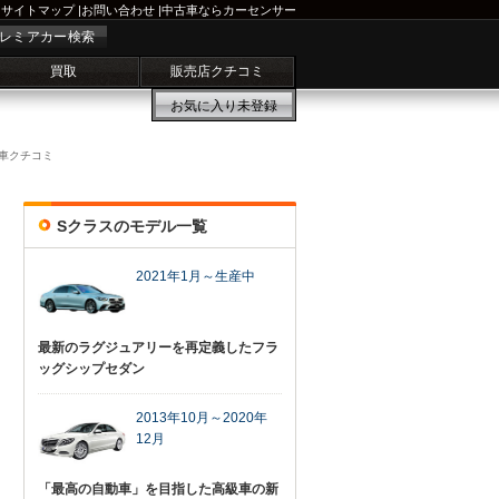
サイトマップ
|
お問い合わせ
|
中古車ならカーセンサー
レミアカー検索
買取
販売店クチコミ
お気に入り
未登録
車クチコミ
Sクラスのモデル一覧
2021年1月～生産中
最新のラグジュアリーを再定義したフラ
ッグシップセダン
2013年10月～2020年
12月
「最高の自動車」を目指した高級車の新