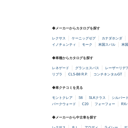
◆メーカーからカタログを探す
レクサス
ケーニッグゼグ
カナダホンダ
イノチェンティ
モーク
米国スバル
米
◆車種からカタログを探す
レネゲード
グランエスパス
レーザーリデ
リブラ
CLS-B8 R.P.
コンチネンタルGT
◆車クチコミを見る
モントクレア
S6
SLKクラス
シルバー
パークウォード
C20
フォーフォー
RX
◆メーカーから中古車を探す
レクサス
ＢＬ
アウディ
ライレー
デ