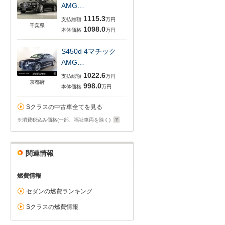
AMG…
1115.3
支払総額
万円
千葉県
1098.0
本体価格
万円
S450d 4マチック
AMG…
1022.6
支払総額
万円
京都府
998.0
本体価格
万円
Sクラスの中古車全てを見る
※消費税込み価格(一部、福祉車両を除く)
関連情報
燃費情報
セダンの燃費ランキング
Sクラスの燃費情報