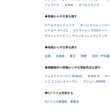
フェラーリ
ＢＭＷ
ロールスロイス
◆車種から中古車を探す
ロールスロイス レイス
ダッジ チャレンジャ
ジャガー マーク2
マクラーレン 570Sクーペ
アストンマーティン ヴァンキッシュヴォランテ
◆地域から中古車を探す
全国
北海道
東北
関東
北陸・甲信越
◆掲載物件の車種から中古車販売店を探す
フォルクスワーゲン ID.Buzz
ＢＭＷ i4
モー
ミニ ミニカントリーマン
プジョー 206SW
◆Sクラスを売却する
Sクラスの車買取・車査定