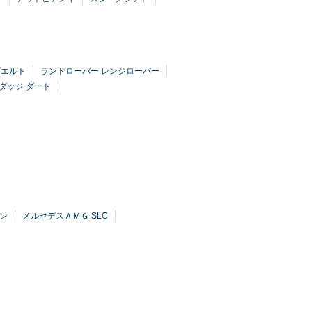
ヴエルト
ランドローバー レンジローバー
ダッジ ダート
レン
メルセデスＡＭＧ SLC