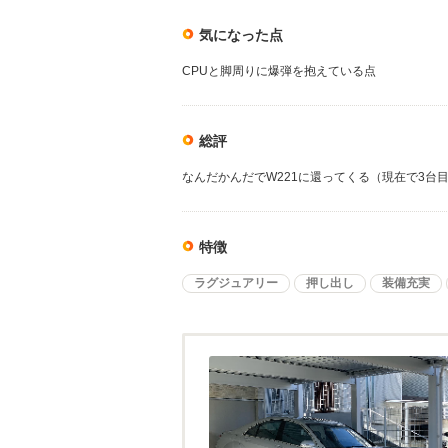
気になった点
CPUと脚周りに爆弾を抱えている点
総評
なんだかんだでW221に還ってくる（現在で3台
特徴
ラグジュアリー
押し出し
装備充実