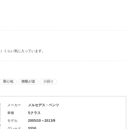
目）くらい気に入っています。
乗心地
積載が楽
小回り
メーカー
メルセデス・ベンツ
車種
Sクラス
モデル
2005/10～2013/9
グレード
S550