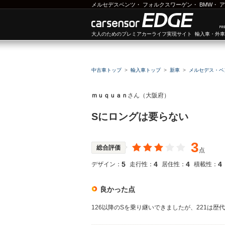
メルセデスベンツ
・
フォルクスワーゲン
・
BMW
・
ア
大人のためのプレミアカーライフ実現サイト 輸入車・外
中古車トップ
輸入車トップ
新車
メルセデス・ベ
ｍｕｑｕａｎ
さん（大阪府）
Sにロングは要らない
3
総合評価
点
5
4
4
4
デザイン：
走行性：
居住性：
積載性：
良かった点
126以降のSを乗り継いできましたが、221は