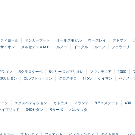
ティヨール
ドンカーブート
オールズモビル
ウーズレイ
デトマソ
国サイオン
メルセデスＡＭＧ
ルノー
イーグル
ルーフ
フェラーリ
アワゴン
Sクラスクーペ
8シリーズカブリオレ
マウンテニア
1300
306セダン
ゴルフトゥーラン
クロスポロ
FR-S
ケイマン
パナメー
ドーン
エクスペディション
カトラス
アランテ
9-5エステート
430
ハイブリッド
340セダン
Rターボ
バルケッタ
イムラー
ブガッティ
フィアット
イノチェンティ
タイトヨタ
ルノ