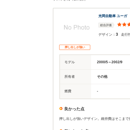
光岡自動車 ユーガ
総合評価
3
デザイン：
走行
押し出しが強い
モデル
2000/5～2002/9
所有者
その他
燃費
-
良かった点
押し出しが強いデザイン。維持費はそこまで