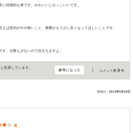
常に特徴的な車です。かわいいしかっこいいです。
言えば室内がやや狭いこと、燃費がもう少し良くなってほしいことです。
です。台数も少ないので目立ちますよ。
」と投票しています。
参考になった
0
コメント数
件
投稿日：
2013年3月10日
4