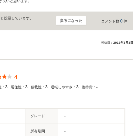
が良いと思います。
」と投票しています。
参考になった
0
コメント数
件
投稿日：
2013年3月3日
4
3
3
3
3
-
性：
居住性：
積載性：
運転しやすさ：
維持費：
グレード
-
所有期間
-