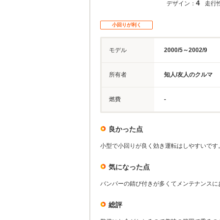
4
デザイン：
走行
小回りが利く
モデル
2000/5～2002/9
所有者
知人/友人のクルマ
燃費
-
良かった点
小型で小回りが良く効き運転はしやすいです
気になった点
バンパーの錆び付きが多くてメンテナンスに
総評