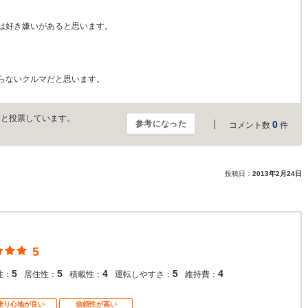
は好き嫌いがあると思います。
らないクルマだと思います。
」と投票しています。
参考になった
0
コメント数
件
投稿日：
2013年2月24日
5
5
5
4
5
4
性：
居住性：
積載性：
運転しやすさ：
維持費：
乗り心地が良い
信頼性が高い