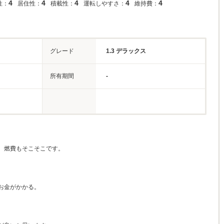
4
4
4
4
4
性：
居住性：
積載性：
運転しやすさ：
維持費：
グレード
1.3 デラックス
所有期間
-
。燃費もそこそこです。
お金がかかる。