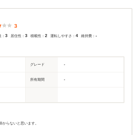
3
3
3
2
4
-
性：
居住性：
積載性：
運転しやすさ：
維持費：
グレード
-
所有期間
-
掛からないと思います。