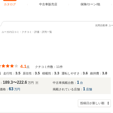
カタログ
中古車販売店
保険/ローン/他
光岡自動車 ユ
ユーガの口コミ・クチコミ・評価・評判一覧
4.1
点
クチコミ件数：11件
1
3.5
3.5
3.3
3.6
3.8
走行性：
居住性：
積載性：
運転しやすさ：
維持費：
189.3〜222.6
1
：
万円
中古車掲載台数：
台
63
1
価格：
万円
掲載されている店舗：
店舗