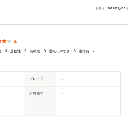
投稿日：
2013年3月15日
4
3
3
3
3
-
性：
居住性：
積載性：
運転しやすさ：
維持費：
グレード
-
所有期間
-