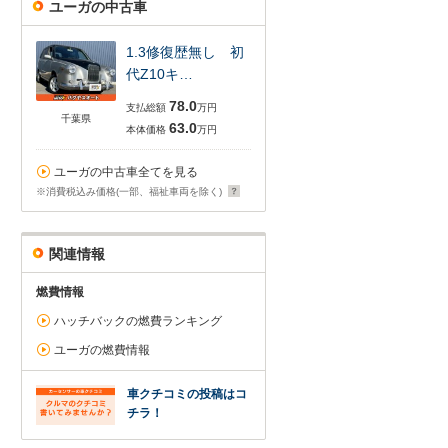
ユーガの中古車
1.3修復歴無し 初
代Z10キ…
78.0
支払総額
万円
千葉県
63.0
本体価格
万円
ユーガの中古車全てを見る
※消費税込み価格(一部、福祉車両を除く)
関連情報
燃費情報
ハッチバックの燃費ランキング
ユーガの燃費情報
車クチコミの投稿はコ
チラ！