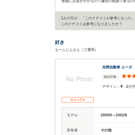
整備にお金がかかるので趣味の範囲で乗るの
3人の方が、「このクチコミが参考になった
このクチコミは参考になりましたか？
好き
もーふじんさん（三重県）
光岡自動車 ユーガ
総合評価
4
デザイン：
走行
カジュアル
モデル
2000/5～2002/9
所有者
その他