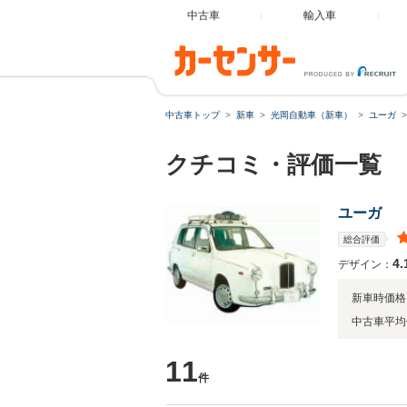
中古車
輸入車
中古車トップ
新車
光岡自動車（新車）
ユーガ
クチコミ・評価一覧
ユーガ
総合評価
4.
デザイン：
新車時価格
中古車平均
11
件