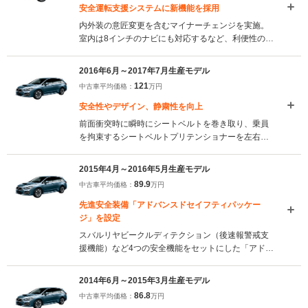
安全運転支援システムに新機能を採用
内外装の意匠変更を含むマイナーチェンジを実施。
室内は8インチのナビにも対応するなど、利便性の向
上も図られた。また、安全運転支援システム、アイ
サイトに、全車速域でアクセル、ブレーキ、ステア
2016年6月～2017年7月生産モデル
リングの操作をサポートする、「アイサイトツーリ
121
中古車平均価格：
万円
ングアシスト」が採用された（2017.8）
安全性やデザイン、静粛性を向上
前面衝突時に瞬時にシートベルトを巻き取り、乗員
を拘束するシートベルトプリテンショナーを左右リ
アシートにも採用するなど、安全性能を強化。ま
た、エントリーグレードに新デザインのアルミホイ
2015年4月～2016年5月生産モデル
ールを採用するなど、意匠も変更された。さらに、
89.9
中古車平均価格：
万円
ガラスに工夫を凝らすなど遮音性も向上された
（2016.5）
先進安全装備「アドバンスドセイフティパッケー
ジ」を設定
スバルリヤビークルディテクション（後速報警戒支
援機能）など4つの安全機能をセットにした「アドバ
ンスドセイフティパッケージ」がオプション設定さ
れている。また、燃費性能や静粛性の向上、足回り
2014年6月～2015年3月生産モデル
のチューニング変更による乗り心地の改善など、基
86.8
中古車平均価格：
万円
本性能も高められている（2015.4）