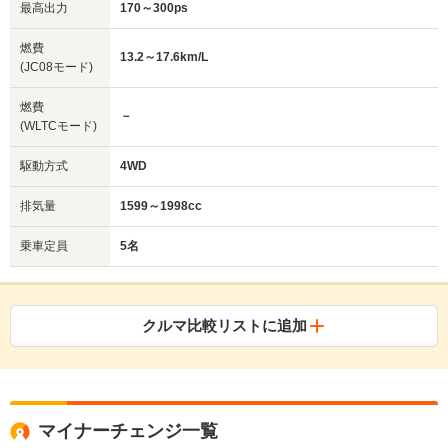
最高出力
170～300ps
燃費
13.2～17.6km/L
(JC08モード)
燃費
－
(WLTCモード)
駆動方式
4WD
排気量
1599～1998cc
乗車定員
5名
クルマ比較リストに追加
マイナーチェンジ一覧