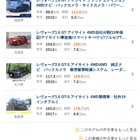
レヴォーグ1.6 GT アイサイト プラウド エディション
4WDナビ・バックカメラ・サイドカメラ・パワーシ
ート・ドライブレコーダー・ETC・クルーズコントロ
本体：
99.0
総額：
113.4
万円
万円
ール
年式：
2015
走行：
6.5
年
万km
滋賀県
レヴォーグ1.6 GT アイサイト 4WD自社分割/10年保
証/アイサイト/事故無/スマートキー/ナビ/フルセグTV/
バックカメラ/ドラレコ/クリアランスソナー
本体：
104.0
総額：
105
万円
万円
年式：
2014
走行：
7.6
年
万km
北海道
レヴォーグ2.0 GT-S アイサイト 4WD4WD 純正ナ
ビ バックカメラ 衝突被害軽減システム レーダー
クルーズ 禁煙車 ハーフレザーシート ドラレコ
本体：
117.4
総額：
129.9
万円
万円
スマートキー LEDヘッド ビルトインETC 純正18
年式：
2016
走行：
7.4
年
万km
インチアルミ パワーシート
石川県
レヴォーグ1.6 GT-S アイサイト 4WD禁煙車・社外19
インチアルミ
本体：
165.0
総額：
179.7
万円
万円
年式：
2017
走行：
6.6
年
万km
青森県
このモデルの中古車をもっと見る
この車種の中古車をもっと見る