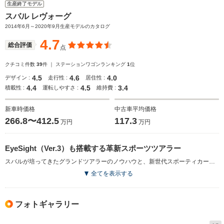
生産終了モデル
スバル レヴォーグ
2014年6月～2020年9月生産モデルのカタログ
4.7
総合評価
点
クチコミ件数
39
件 ｜ ステーションワゴンランキング
1
位
4.5
4.6
4.0
デザイン :
走行性 :
居住性 :
4.4
4.5
3.4
積載性 :
運転しやすさ :
維持費 :
新車時価格
中古車平均価格
266.8〜412.5
117.3
万円
万円
EyeSight（Ver.3）も搭載する革新スポーツツアラー
スバルが培ってきたグランドツアラーのノウハウと、新世代スポーティカーの技術やアイデアを融合させた「革新スポーツツアラー」。スポーツクーペのスタイリッシュさとワゴンの利便性との両立が図られている。大きくなり過ぎた兄貴分のレガシィツーリングワゴンよりもコンパクトなサイズながら、荷室容量は逆に拡大されるなど、高いユーティリティ性能が与えられている。また、スバル独自の運転支援システム、EyeSight（Ver.3）を初搭載するなど安全性も配慮された。エンジンは1.6Lと2Lの2種類の水平対向4気筒ターボで、前者は2.5LのNAエンジンと同等の最高出力と、それを上回るトルク特性を発揮しながら高い環境性能を実現している（2014.6）
全てを表示する
フォトギャラリー