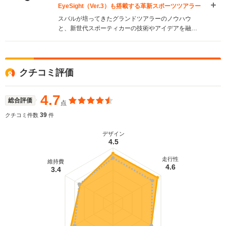
EyeSight（Ver.3）も搭載する革新スポーツツアラー
スバルが培ってきたグランドツアラーのノウハウ
と、新世代スポーティカーの技術やアイデアを融合
させた「革新スポーツツアラー」。スポーツクーペ
のスタイリッシュさとワゴンの利便性との両立が図
られている。大きくなり過ぎた兄貴分のレガシィツ
ーリングワゴンよりもコンパクトなサイズながら、
クチコミ評価
荷室容量は逆に拡大されるなど、高いユーティリテ
ィ性能が与えられている。また、スバル独自の運転
支援システム、EyeSight（Ver.3）を初搭載するなど
4.7
総合評価
点
安全性も配慮された。エンジンは1.6Lと2Lの2種類
の水平対向4気筒ターボで、前者は2.5LのNAエンジ
39
クチコミ件数
件
ンと同等の最高出力と、それを上回るトルク特性を
発揮しながら高い環境性能を実現している
デザイン
4.5
（2014.6）
走行性
維持費
4.6
3.4