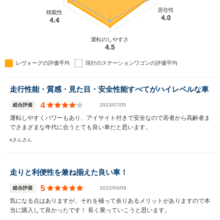
居住性
積載性
4.0
4.4
運転のしやすさ
4.5
レヴォーグの評価平均
現行のステーションワゴンの評価平均
走行性能・質感・見た目・安全性能すべてがハイレベルな車
4
総合評価
2023/07/05
運転しやすくパワーもあり、アイサイト付きで安全なので若者から高齢者ま
でさまざまな年代に合うとても良い車だと思います。
kさんさん
走りと利便性を兼ね揃えた良い車！
5
総合評価
2022/04/09
気になる点はありますが、それを補って余りあるメリットがありますので本
当に購入して良かったです！ 長く乗っていこうと思います。