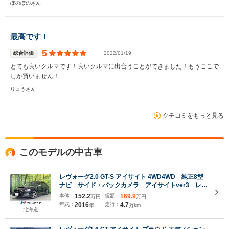
ぼのぼのさん
最高です！
5
総合評価
2022/01/19
とても良いクルマです！良いクルマに出合うことができました！もうここで
しか買いません！
りょうさん
クチコミをもっと見る
このモデルの中古車
レヴォーグ2.0 GT-S アイサイト 4WD4WD 純正8型
ナビ サイド・バックカメラ アイサイトver3 レー
ダークルーズ グレード専用純正18インチAW 禁煙
本体：
152.2
総額：
169.9
万円
万円
車 アルカンターラハーフレザーシート スマートキ
年式：
2016
走行：
4.7
年
万km
ー LED ETC 車線逸脱警報
北海道