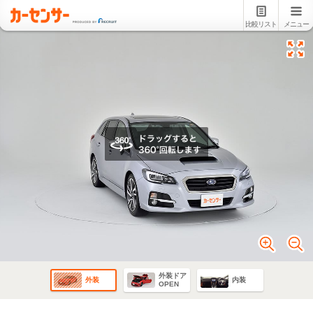
比較リスト
メニュー
外装ドア
外装
内装
OPEN