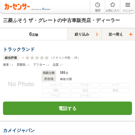
履歴
お気に入り
メニュー
三菱ふそう ザ・グレートの中古車販売店・ディーラー
6
絞り込み
並べ替え
店舗
トラックランド
-
（クチコミ件数：
-
件）
総合評価
-
-
-
-
接客：
雰囲気：
アフター：
品質：
101
掲載台数
台
所在地
神奈川県
スタッフ
アフター
フェア
買取
保証
整備
クチコミ
クーポン
電話する
カメイジャパン