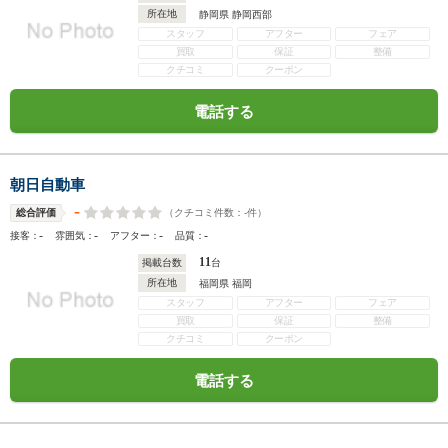
所在地
静岡県 静岡西部
スタッフ
アフター
フェア
買取
保証
整備
クチコミ
クーポン
電話する
朝日自動車
-
（クチコミ件数：
-
件）
総合評価
-
-
-
-
接客：
雰囲気：
アフター：
品質：
11
掲載台数
台
所在地
福岡県 福岡
スタッフ
アフター
フェア
買取
保証
整備
クチコミ
クーポン
電話する