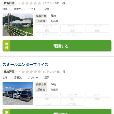
-
（クチコミ件数：
-
件）
総合評価
-
-
-
-
接客：
雰囲気：
アフター：
品質：
78
掲載台数
台
所在地
岡山県
スタッフ
アフター
フェア
買取
保証
整備
クチコミ
クーポン
無
電話する
料
スミールエンタープライズ
-
（クチコミ件数：
-
件）
総合評価
-
-
-
-
接客：
雰囲気：
アフター：
品質：
34
掲載台数
台
所在地
群馬県
スタッフ
アフター
フェア
買取
保証
整備
クチコミ
クーポン
無