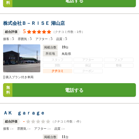
電話する
料
株式会社Ｂ－ＲＩＳＥ 湖山店
5
（クチコミ件数：
1
件）
総合評価
5
5
5
5
接客：
雰囲気：
アフター：
品質：
19
掲載台数
台
所在地
鳥取県
スタッフ
アフター
フェア
買取
保証
整備
クチコミ
クーポン
購入プラン付き車両
無
電話する
料
ＡＫ ｇａｒａｇｅ
-
（クチコミ件数：
-
件）
総合評価
-
-
-
-
接客：
雰囲気：
アフター：
品質：
11
掲載台数
台