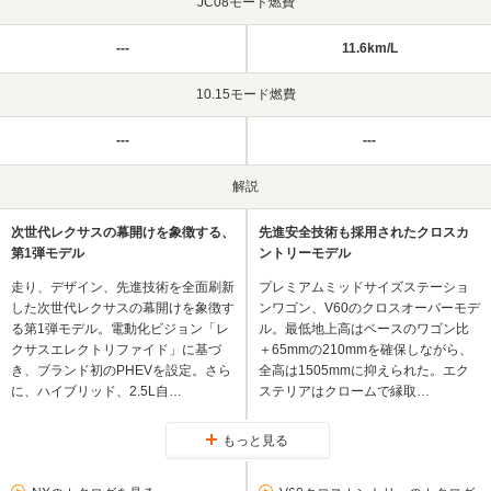
JC08モード燃費
---
11.6km/L
10.15モード燃費
---
---
解説
次世代レクサスの幕開けを象徴する、
先進安全技術も採用されたクロスカ
第1弾モデル
ントリーモデル
走り、デザイン、先進技術を全面刷新
プレミアムミッドサイズステーショ
した次世代レクサスの幕開けを象徴す
ンワゴン、V60のクロスオーバーモデ
る第1弾モデル。電動化ビジョン「レ
ル。最低地上高はベースのワゴン比
クサスエレクトリファイド」に基づ
＋65mmの210mmを確保しながら、
き、ブランド初のPHEVを設定。さら
全高は1505mmに抑えられた。エク
に、ハイブリッド、2.5L自…
ステリアはクロームで縁取…
もっと見る