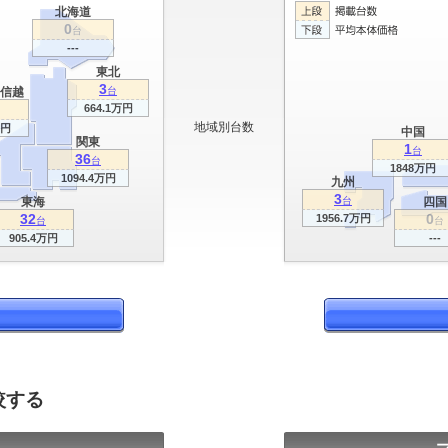
北海道
0
台
---
東北
3
信越
台
664.1万円
地域別台数
万円
中国
関東
1
台
36
台
1848万円
1094.4万円
九州
3
東海
台
四国
32
0
1956.7万円
台
台
905.4万円
---
較する