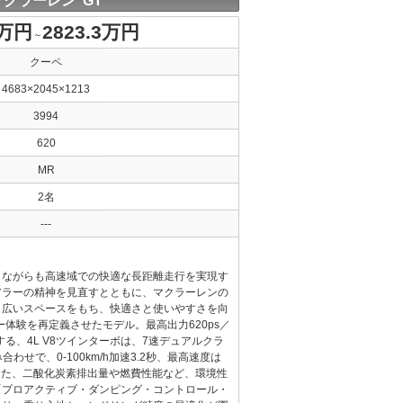
マクラーレン GT
5万円
2823.3万円
～
クーペ
4683×2045×1213
3994
620
MR
2名
---
しながらも高速域での快適な長距離走行を実現す
アラーの精神を見直すとともに、マクラーレンの
り広いスペースをもち、快適さと使いやすさを向
ー体験を再定義させたモデル。最高出力620ps／
する、4L V8ツインターボは、7速デュアルクラ
わせで、0-100km/h加速3.2秒、最高速度は
。また、二酸化炭素排出量や燃費性能など、環境性
「プロアクティブ・ダンピング・コントロール・