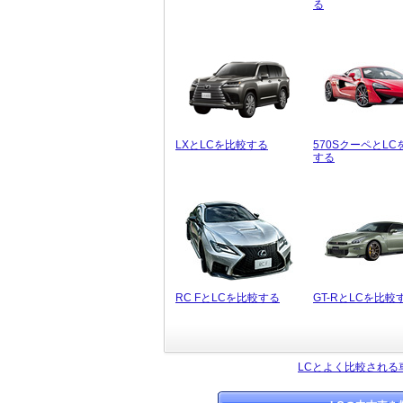
る
LXとLCを比較する
570SクーペとLC
する
RC FとLCを比較する
GT-RとLCを比較
LCとよく比較される