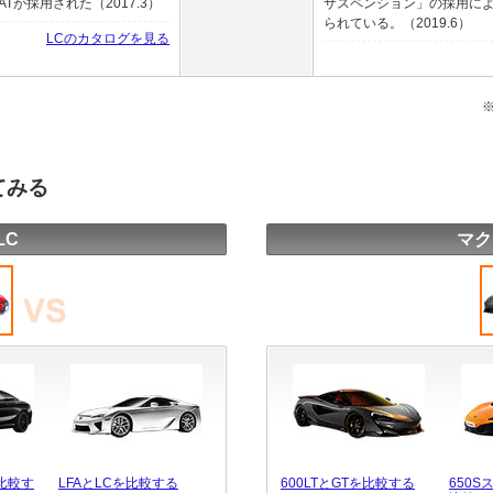
が採用された（2017.3）
サスペンション」の採用に
られている。（2019.6）
LCのカタログを見る
てみる
LC
マク
比較す
LFAとLCを比較する
600LTとGTを比較する
650S