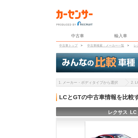
中古車
輸入車
中古車トップ
>
中古車検索：メーカー一覧
>
レ
1. メーカー・ボディタイプから選択
2.
LCとGTの中古車情報を比較
レクサス LC