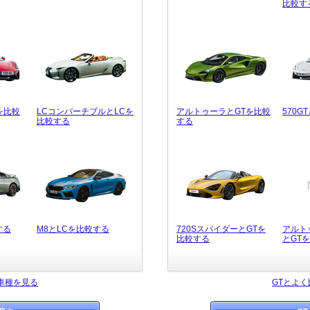
比較す
を比較
LCコンバーチブルとLCを
アルトゥーラとGTを比較
570G
比較する
する
する
M8とLCを比較する
720SスパイダーとGTを
アルト
比較する
とGT
車種を見る
GTとよ