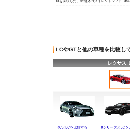
速を実現した、新開発のダイレクトシフト10速AT
LCやGTと他の車種を比較し
レクサス 
RCとLCを比較する
8シリーズとLCを