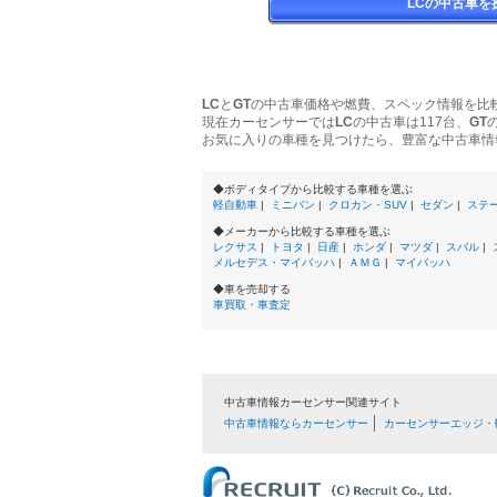
LCの中古車を
LC
と
GT
の中古車価格や燃費、スペック情報を比
現在カーセンサーでは
LC
の中古車は117台、
GT
お気に入りの車種を見つけたら、豊富な中古車情
◆ボディタイプから比較する車種を選ぶ
軽自動車
|
ミニバン
|
クロカン・SUV
|
セダン
|
ステ
◆メーカーから比較する車種を選ぶ
レクサス
|
トヨタ
|
日産
|
ホンダ
|
マツダ
|
スバル
|
メルセデス・マイバッハ
|
ＡＭＧ
|
マイバッハ
◆車を売却する
車買取・車査定
中古車情報カーセンサー関連サイト
中古車情報ならカーセンサー
カーセンサーエッジ・