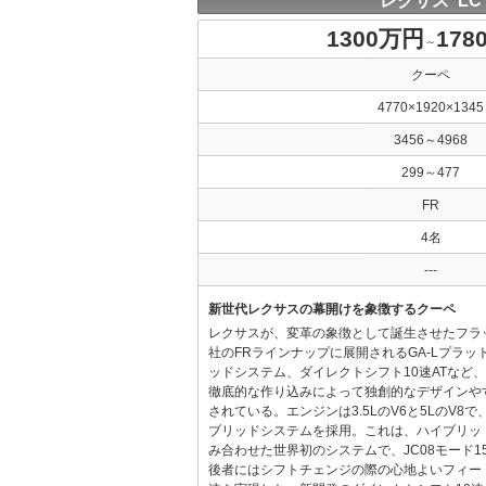
レクサス LC
1300万円
178
～
クーペ
4770×1920×1345
3456～4968
299～477
FR
4名
---
新世代レクサスの幕開けを象徴するクーペ
レクサスが、変革の象徴として誕生させたフラ
社のFRラインナップに展開されるGA-Lプラ
ッドシステム、ダイレクトシフト10速ATなど
徹底的な作り込みによって独創的なデザインや
されている。エンジンは3.5LのV6と5LのV8
ブリッドシステムを採用。これは、ハイブリッド
み合わせた世界初のシステムで、JC08モード15
後者にはシフトチェンジの際の心地よいフィー