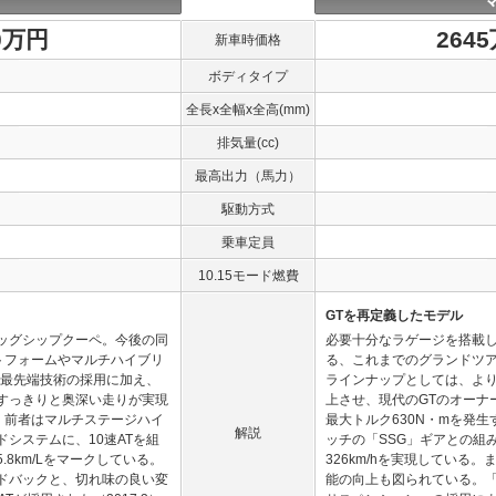
0万円
264
新車時価格
ボディタイプ
全長x全幅x全高(mm)
排気量(cc)
最高出力（馬力）
駆動方式
乗車定員
10.15モード燃費
GTを再定義したモデル
ッグシップクーペ。今後の同
必要十分なラゲージを搭載
ットフォームやマルチハイブリ
る、これまでのグランドツ
、最先端技術の採用に加え、
ラインナップとしては、よ
すっきりと奥深い走りが実現
上させ、現代のGTのオーナ
で、前者はマルチステージハイ
最大トルク630N・mを発生
解説
システムに、10速ATを組
ッチの「SSG」ギアとの組み合
.8km/Lをマークしている。
326km/hを実現している
ドバックと、切れ味の良い変
能の向上も図られている。