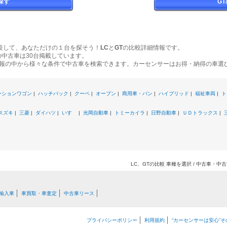
探す
G
較して、あなただけの１台を探そう！
LC
と
GT
の比較詳細情報です。
の中古車は30台掲載しています。
報の中から様々な条件で中古車を検索できます。カーセンサーはお得・納得の車選
ーションワゴン
|
ハッチバック
|
クーペ
|
オープン
|
商用車・バン
|
ハイブリッド
|
福祉車両
|
ト
スズキ
|
三菱
|
ダイハツ
|
いすゞ
|
光岡自動車
|
トミーカイラ
|
日野自動車
|
ＵＤトラックス
|
LC、GTの比較 車種を選択 / 中古車・
輸入車
車買取・車査定
中古車リース
プライバシーポリシー
利用規約
“カーセンサーは安心”そ