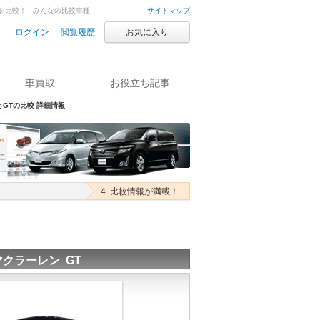
Tを比較！ - みんなの比較車種
サイトマップ
ログイン
閲覧履歴
お気に入り
車買取
お役立ち記事
とGTの比較 詳細情報
4. 比較情報が満載！
マクラーレン GT