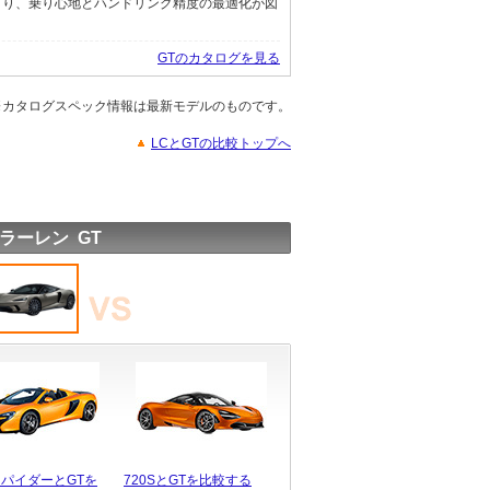
より、乗り心地とハンドリング精度の最適化が図
GTのカタログを見る
※カタログスペック情報は最新モデルのものです。
LCとGTの比較トップへ
ラーレン GT
スパイダーとGTを
720SとGTを比較する