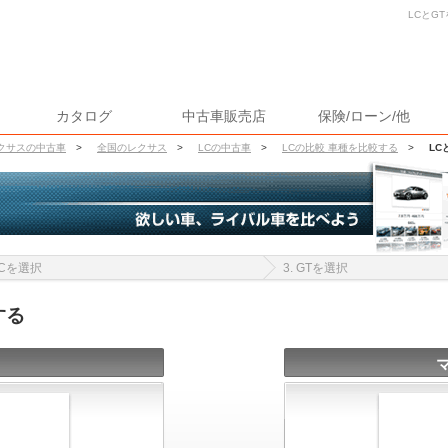
LCとG
カタログ
中古車販売店
保険/ローン/他
クサスの中古車
>
全国のレクサス
>
LCの中古車
>
LCの比較 車種を比較する
>
LC
 LCを選択
3. GTを選択
する