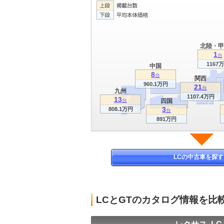
北陸・甲
1
台
1167
中国
8
台
関西
960.1万円
21
台
九州
1107.4万円
13
台
四国
3
808.1万円
台
891万円
LCの中古車を探す
LCとGTのカタログ情報を比