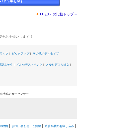
Tの中古車を探す
LCとGTの比較トップへ
びをお手伝いします！
ラック
|
ピックアップ
|
その他ボディタイプ
三菱ふそう
|
メルセデス・ベンツ
|
メルセデスＡＭＧ
|
中古車情報のカーセンサー
の理由
お問い合わせ・ご要望
広告掲載のお申し込み