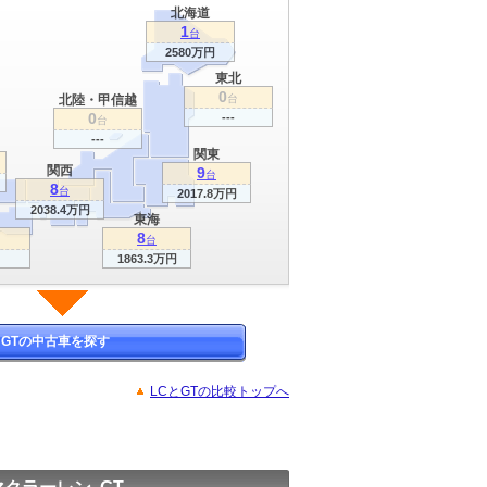
北海道
1
台
2580万円
東北
0
北陸・甲信越
台
0
---
台
---
関東
関西
9
台
8
台
2017.8万円
2038.4万円
東海
8
台
1863.3万円
GTの中古車を探す
LCとGTの比較トップへ