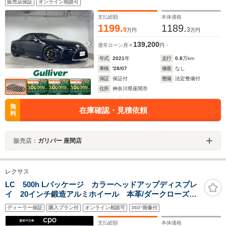
販売店保証
オンライン相談可
支払総額
本体価格
1199.
1189.
9
3
万円
万円
139,200
通常ローン
月々
円
年式
2021
年
走行
0.8
万km
車検
'28/07
修復
なし
保証
保証付
整備
法定整備付
住所
神奈川県座間市
無
在庫確認・見積依頼
料
販売店：
ガリバー 座間店
レクサス
LC 500h Lパッケージ カラーヘッドアップディスプレ
イ 20インチ鍛造アルミホイール 本革/ダークローズ
運転席・助手席シートヒーター・ベンチレーション機能
ディーラー保証
購入プラン付
オンライン相談可
360°画像付
付
支払総額
本体価格