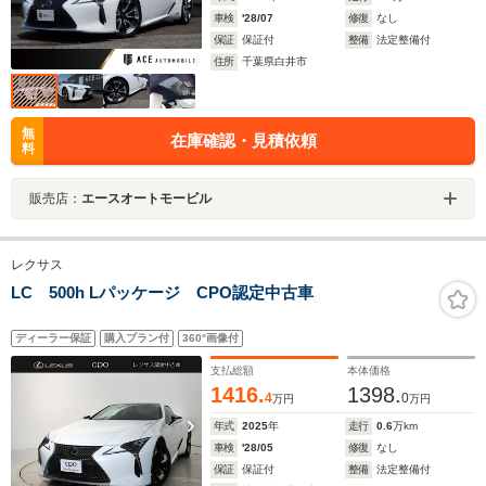
車検
'28/07
修復
なし
保証
保証付
整備
法定整備付
住所
千葉県白井市
無
在庫確認・見積依頼
料
販売店：
エースオートモービル
レクサス
LC 500h Lパッケージ CPO認定中古車
ディーラー保証
購入プラン付
360°画像付
支払総額
本体価格
1416.
1398.
4
0
万円
万円
年式
2025
年
走行
0.6
万km
車検
'28/05
修復
なし
保証
保証付
整備
法定整備付