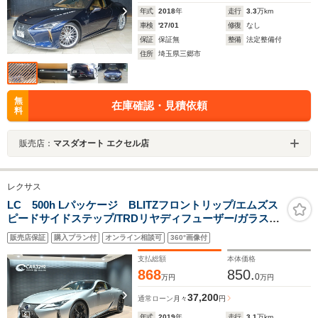
年式
2018
年
走行
3.3
万km
車検
'27/01
修復
なし
保証
保証無
整備
法定整備付
住所
埼玉県三郷市
無
在庫確認・見積依頼
料
販売店：
マスダオート エクセル店
レクサス
LC 500h Lパッケージ BLITZフロントリップ/エムズス
ピードサイドステップ/TRDリヤディフューザー/ガラスル
ーフ/オーカーインテリア/アルカンターラ内装/純正ナビ/
販売店保証
購入プラン付
オンライン相談可
360°画像付
フルセグ/Bカメラ/ETC2.0/BSM/HUD/三眼Hライト/ドラレ
コ/シートベンチ
支払総額
本体価格
868
850.
0
万円
万円
37,200
通常ローン
月々
円
年式
2019
年
走行
3.1
万km