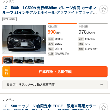
レクサス
LC 500h LC500h 走行6536km ガレージ保管 カーボン
ルーフ 21インチアルミホイール グラファイトブラックガ
ラスフレーク フレアレッド 後付アンビエントライト TV
販売店保証
キット セラミックガラスコーティング 低ダストブレーキ
パッド
支払総額
本体価格
998
978.
0
万円
万円
年式
2020
年
走行
0.6
万km
車検
'28/01
修復
なし
保証
保証付
整備
法定整備付
住所
茨城県取手市
無
在庫確認・見積依頼
料
販売店：
リアルソース 輸入車専門店
レクサス
LC 500 エッジ 60台限定車!EDGE・限定車専用カラー