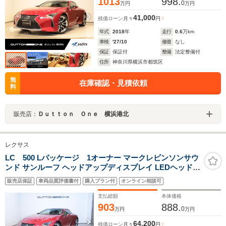
1013
998.
0
万円
万円
41,000
残価ローン
月々
円
年式
2018
年
走行
0.6
万km
車検
'27/10
修復
なし
保証
保証付
整備
法定整備付
住所
神奈川県横浜市都筑区
無
在庫確認・見積依頼
料
販売店：
Ｄｕｔｔｏｎ Ｏｎｅ 横浜港北
レクサス
LC 500 Lパッケージ 1オーナー マークレビンソンサウ
ンド サンルーフ ヘッドアップディスプレイ LEDヘッドラ
イト レザーシート 21インチアルミホイール シートヒータ
販売店保証
車両品質評価書付
購入プラン付
オンライン相談可
ー シートベンチレーション ステアリングヒーター バック
カメラ
支払総額
本体価格
903
888.
0
万円
万円
64,200
残価ローン
月々
円