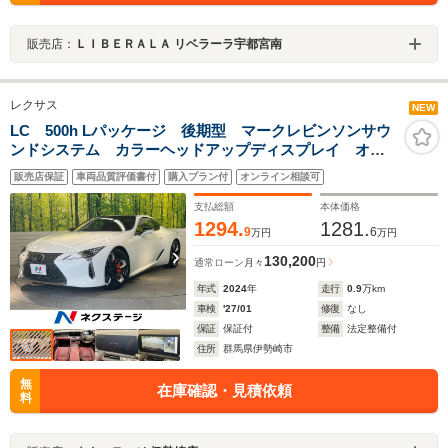
販売店：
ＬＩＢＥＲＡＬＡ リベラーラ宇都宮南
レクサス
NEW
LC 500h Lパッケージ 後期型 マークレビンソンサウ
ンドシステム カラーヘッドアップディスプレイ オレ
ンジブレーキキャリパー パノラマガラスルーフ 前席
販売店保証
車両品質評価書付
購入プラン付
オンライン相談可
レッドセミアニリン革シート 後席L-TEXシート 前席電
動ヘッドレスト
支払総額
本体価格
1294.
1281.
9
6
万円
万円
130,200
通常ローン
月々
円
年式
2024
年
走行
0.9
万km
車検
'27/01
修復
なし
保証
保証付
整備
法定整備付
住所
群馬県伊勢崎市
無
在庫確認・見積依頼
料