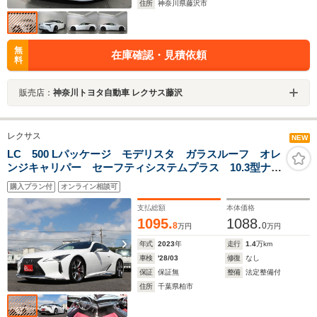
住所
神奈川県藤沢市
無
在庫確認・見積依頼
料
販売店：
神奈川トヨタ自動車 レクサス藤沢
レクサス
NEW
LC 500 Lパッケージ モデリスタ ガラスルーフ オレ
ンジキャリパー セーフティシステムプラス 10.3型ナビ
&フルセグTV バックカメラ 赤レザーシート シート
購入プラン付
オンライン相談可
ヒーター&ベンチレーション 純正21インチAW
支払総額
本体価格
1095.
1088.
8
0
万円
万円
年式
2023
年
走行
1.4
万km
車検
'28/03
修復
なし
保証
保証無
整備
法定整備付
住所
千葉県柏市