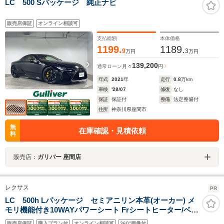
LC 500 Sパッケージ 純正ナビ
販売店保証
オンライン相談可
支払総額
本体価格
1199.
1189.
9
3
万円
万円
139,200
通常ローン
月々
円
年式
2021
年
走行
0.8
万km
車検
'28/07
修復
なし
保証
保証付
整備
法定整備付
住所
神奈川県座間市
無
在庫確認・見積依頼
料
販売店：
ガリバー 座間店
レクサス
PR
LC 500h Lパッケージ セミアニリン本革(オーカー) メ
モリ機能付き10WAYパワーシート Frシートヒーター/ベン
チレーション ステアリングヒーター ガラスルーフ 純正
販売店保証
購入プラン付
オンライン相談可
360°画像付