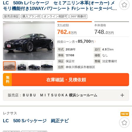
LC 500h Lパッケージ セミアニリン本革(オーカー) メ
モリ機能付き10WAYパワーシート Frシートヒーター/ベン
チレーション ステアリングヒーター ガラスルーフ 純正
販売店保証
購入プラン付
オンライン相談可
360°画像付
SDナビ 地デジTV Bカメラ LSS+ 三眼LED-HL
支払総額
本体価格
762.
748.
6
0
万円
万円
85,700
残価ローン
月々
円
年式
2018
年
走行
4.9
万km
車検
'27/08
修復
なし
保証
保証付
整備
法定整備付
住所
神奈川県横浜市都筑区
無
在庫確認・見積依頼
料
販売店：
ＢＵＢＵ ＭＩＴＳＵＯＫＡ 横浜ショールーム
レクサス
NEW
LC 500 Sパッケージ 純正ナビ