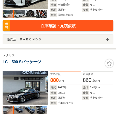
車検
車検整備付
修復
なし
保証
保証付
整備
法定整備付
住所
茨城県土浦市
無
在庫確認・見積依頼
料
販売店：
Ｄ－ＢＯＮＤＳ
レクサス
LC 500 Sパッケージ
支払総額
本体価格
880
860.
0
万円
万円
年式
2017
年
走行
5.4
万km
車検
'26/11
修復
なし
保証
保証無
整備
法定整備付
住所
千葉県松戸市