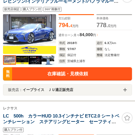
レビンソン/インテリアブルーモーメント/パノラマルーフ/
純正ナビ/地デジ/バックモニター/カラーヘッドアップディ
販売店保証
購入プラン付
360°画像付
スプレイ/LEXUSセーフティシステムプラス/ホワイトレザ
ーシート/ヒーター/クーラー
支払総額
本体価格
794.
778.
4
0
万円
万円
84,000
通常ローン
月々
円
年式
2018
年
走行
6.3
万km
車検
'27/07
修復
なし
保証
保証付
整備
法定整備付
住所
茨城県土浦市
無
在庫確認・見積依頼
料
販売店：
イープライス ＪＵ適正販売店
レクサス
LC 500h カラーHUD 10.3インチナビ ETC2.0 シートベ
ンチレーション ステアリングヒーター セーフティシ
ステム BSM 三眼LED オプション21インチ鍛造
購入プラン付
AW ブルーレイ BTオーディオ フルセグTV