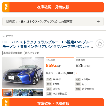
無
在庫確認・見積依頼
料
販売店：
（株）ゴトウスバル アップルかしわ沼南店
レクサス
LC 500h ストラクチュラルブルー CS認定4.5B/ブルー
モーメント専用インテリア/パノラマルーフ/専用スカッフ
プレート/21インチAW/3眼LED/マークレビンソン/HUD/ス
車両品質評価書付
購入プラン付
テアヒーター/シートヒーター&クーラー/純正ナビ/地デジ
TV/LEXUSセーフティシステム+
支払総額
本体価格
859.
828.
6
0
万円
万円
26,900
残価ローン
月々
円
年式
2018
年
走行
4.5
万km
車検
'27/09
修復
なし
保証
保証無
整備
法定整備無
住所
東京都杉並区
無
在庫確認・見積依頼
料