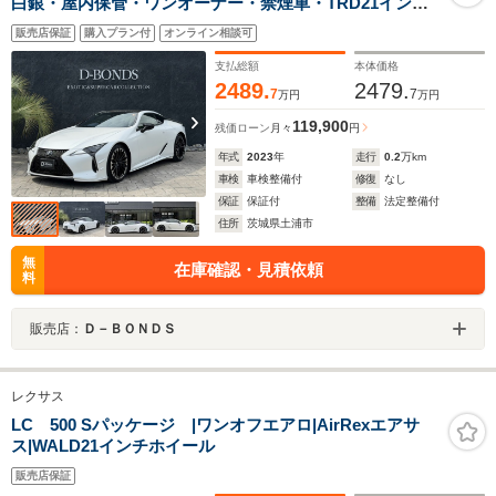
白銀・屋内保管・ワンオーナー・禁煙車・TRD21インチ
ホイール・TRDフロントスポイラー・TRDサイドスカー
販売店保証
購入プラン付
オンライン相談可
ト・TRDリヤディフューザー・ヘッドアップディスプレ
イ・ナビ・地デジ
支払総額
本体価格
2489.
2479.
7
7
万円
万円
119,900
残価ローン
月々
円
年式
2023
年
走行
0.2
万km
車検
車検整備付
修復
なし
保証
保証付
整備
法定整備付
住所
茨城県土浦市
無
在庫確認・見積依頼
料
販売店：
Ｄ－ＢＯＮＤＳ
レクサス
LC 500 Sパッケージ |ワンオフエアロ|AirRexエアサ
ス|WALD21インチホイール
販売店保証