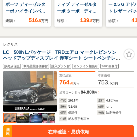
ポーツ ディーゼルタ
ティブ ディーゼルタ
ー 2.5 G ア
ーボ ハイラインパッ
ーボ ターボ ディー
ト レザー パ
ケージ テクノロジー
ゼル(軽油) 純正ナ
E-Four 4WD
516
139
4
総額：
.8
万円
総額：
.8
万円
総額：
パッケージ ヘッドア
ビ パドルシフト バ
ルインナーミ
ップディスプレイ サ
ックカメラ 衝突被害
正ナビ 全周
ラウンドビュー ハー
軽減システム レーダ
ラ 100V電
レクサス
マンカードンサウン
ークルーズ 禁煙車
被害軽減シス
ド デジタルキープラ
コーナーセンサー ス
ーダークルー
LC 500h Lパッケージ TRDエアロ マークレビンソン
ヘッドアップディスプレイ 赤革シート シートベンチレー
ス ハンズオフアシス
マートキー LEDヘッ
車 電動リア
ション 衝突軽減ブレーキ ACC ブラインドスポットモニ
ト
ド ビルトインETC
レザーシート
販売店保証
車両品質評価書付
購入プラン付
オンライン相談可
360°画像付
ター 純正ナビTV バックカメラ クリアランスソナー 三眼
純正18インチアルミ
ートエアコン
LED OP21incAW
支払総額
本体価格
コ コーナー
764.
753.
8
6
万円
万円
ー スマート
84,800
通常ローン
月々
円
年式
2017
年
走行
4.8
万km
車検
'26/08
修復
なし
保証
保証付
整備
法定整備付
住所
栃木県宇都宮市
無
在庫確認・見積依頼
料