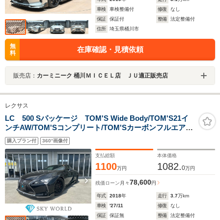
車検
車検整備付
修復
なし
保証
保証付
整備
法定整備付
住所
埼玉県桶川市
無
在庫確認・見積依頼
料
販売店：
カーミニーク 桶川ＭＩＣＥＬ店 ＪＵ適正販売店
レクサス
LC 500 Sパッケージ TOM'S Wide Body/TOM'S21イ
ンチAW/TOM'Sコンプリート/TOM'Sカーボンフルエア
ロ/TOM'Sマフラーカッター/カーボンルーフ
購入プラン付
360°画像付
支払総額
本体価格
1100
1082.
0
万円
万円
78,600
残価ローン
月々
円
年式
2018
年
走行
3.7
万km
車検
'27/11
修復
なし
保証
保証無
整備
法定整備付