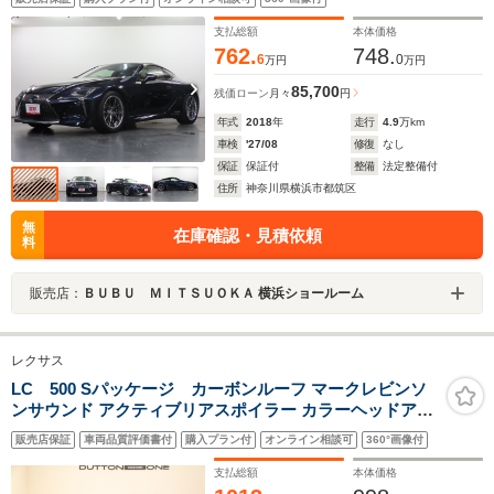
SDナビ 地デジTV Bカメラ LSS+ 三眼LED-HL
支払総額
本体価格
762.
748.
6
0
万円
万円
85,700
残価ローン
月々
円
年式
2018
年
走行
4.9
万km
車検
'27/08
修復
なし
保証
保証付
整備
法定整備付
住所
神奈川県横浜市都筑区
無
在庫確認・見積依頼
料
販売店：
ＢＵＢＵ ＭＩＴＳＵＯＫＡ 横浜ショールーム
レクサス
LC 500 Sパッケージ カーボンルーフ マークレビンソ
ンサウンド アクティブリアスポイラー カラーヘッドアッ
プディスプレイ パドルシフト ブラインドスポット シート
販売店保証
車両品質評価書付
購入プラン付
オンライン相談可
360°画像付
ヒーター/ベンチレーション ステアリングヒーター LEDヘ
ッドライト
支払総額
本体価格