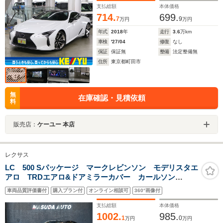
支払総額
本体価格
714.
699.
7
9
万円
万円
年式
2018
年
走行
3.6
万km
車検
'27/04
修復
なし
保証
保証無
整備
法定整備無
住所
東京都町田市
無
在庫確認・見積依頼
料
販売店：
ケーユー 本店
レクサス
LC 500 Sパッケージ マークレビンソン モデリスタエ
アロ TRDエアロ&ドアミラーカバー カールソン
21AW OPドラレコ カラーHUD ステアリングヒータ
車両品質評価書付
購入プラン付
オンライン相談可
360°画像付
ー オーカー内装 社外デジタルインナーミラー&前後ド
ラレコ
支払総額
本体価格
1002.
985.
1
0
万円
万円