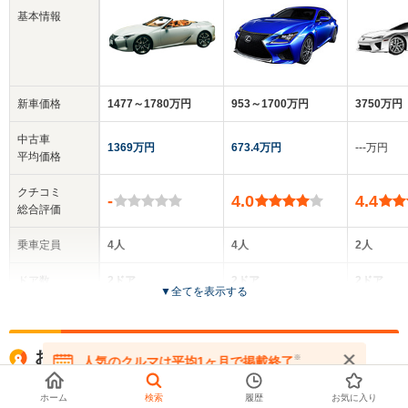
基本情報
新車価格
1477～1780万円
953～1700万円
3750万円
中古車
1369万円
673.4万円
‐‐‐万円
平均価格
クチコミ
-
4.0
4.4
総合評価
乗車定員
4人
4人
2人
ドア数
2ドア
2ドア
2ドア
▼
全てを表示する
全高
全高
全
1.35m
1.39m
1.
お探しの条件で360°画像付きのクルマ
※
人気のクルマは平均1ヶ月で掲載終了
在庫が無くなる前にお問い合わせください
ホーム
検索
履歴
お気に入り