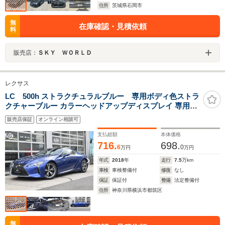
住所
茨城県石岡市
無
在庫確認・見積依頼
料
販売店：
ＳＫＹ ＷＯＲＬＤ
レクサス
LC 500h ストラクチュラルブルー 専用ボディ色ストラ
クチャーブルー カラーヘッドアップディスプレイ 専用ロ
ゴカーボン製スカッフプレート マークレビンソンサウン
販売店保証
オンライン相談可
ド13スピーカー ステアリングヒーター アルカンターラル
ーフ ブルーモーメント内装
支払総額
本体価格
716.
698.
6
0
万円
万円
年式
2018
年
走行
7.5
万km
車検
車検整備付
修復
なし
保証
保証付
整備
法定整備付
住所
神奈川県横浜市都筑区
無