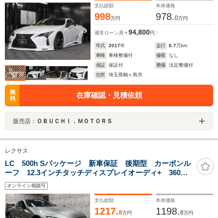
支払総額
本体価格
998
978.
0
万円
万円
94,800
通常ローン
月々
円
年式
2017
年
走行
6.7
万km
車検
車検整備付
修復
なし
保証
保証付
整備
法定整備付
住所
埼玉県鶴ヶ島市
無
在庫確認・見積依頼
料
販売店：
ＯＢＵＣＨＩ．ＭＯＴＯＲＳ
レクサス
LC 500h Sパッケージ 新車保証 後期型 カーボンル
ーフ 12.3インチタッチディスプレイオーディ+ 360度
カメラ 格納式アクティブリアスポイラー OP21インチ
オンライン相談可
AW HUD
支払総額
本体価格
1217.
1198.
8
8
万円
万円