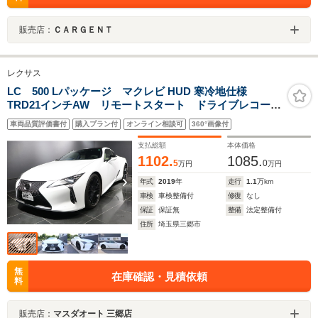
販売店：
ＣＡＲＧＥＮＴ
レクサス
LC 500 Lパッケージ マクレビ HUD 寒冷地仕様
TRD21インチAW リモートスタート ドライブレコーダ
ー ベンチレーション機能付きシートヒーター ステア
車両品質評価書付
購入プラン付
オンライン相談可
360°画像付
リングヒーター 三眼LEDヘッドライトパドルシフト
ビルトイン2.0ETC
支払総額
本体価格
1102.
1085.
5
0
万円
万円
年式
2019
年
走行
1.1
万km
車検
車検整備付
修復
なし
保証
保証無
整備
法定整備付
住所
埼玉県三郷市
無
在庫確認・見積依頼
料
販売店：
マスダオート 三郷店