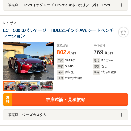
販売店：
ロペライオグループ ロペライオさいたま／（株）ロペライオ
レクサス
LC 500 Sパッケージ HUD/21インチAW/シートベンチ
レーション
支払総額
本体価格
802.
769.
9
0
万円
万円
年式
2018
年
走行
5.1
万km
車検
'27/03
修復
なし
保証
保証無
整備
法定整備無
住所
茨城県土浦市
無
在庫確認・見積依頼
料
販売店：
ジーズカスタム