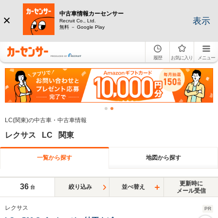
中古車情報カーセンサー
表示
Recruit Co., Ltd.
無料 － Google Play
履歴
お気に入り
メニュー
LC(関東)の中古車・中古車情報
レクサス LC 関東
一覧から探す
地図から探す
更新時に
36
絞り込み
並べ替え
台
メール受信
レクサス
PR