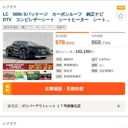
レクサス
NEW
LC 500h Sパッケージ カーボンルーフ 純正ナビ
DTV コンビレザーシート シートヒーター シートベ
ンチレーション メモリー付パワーシート ハンドルヒ
販売店保証
購入プラン付
オンライン相談可
ーター ヘッドアップディスプレイ ブラインドスポッ
トモニター レーンキープ
支払総額
本体価格
879.
868.
8
7
万円
万円
102,100
通常ローン
月々
円
年式
2021
年
走行
1.4
万km
車検
車検整備付
修復
なし
保証
保証付
整備
法定整備付
住所
群馬県前橋市
無
在庫確認・見積依頼
料
販売店：
ガリバーアウトレット １７号前橋北店
レクサス