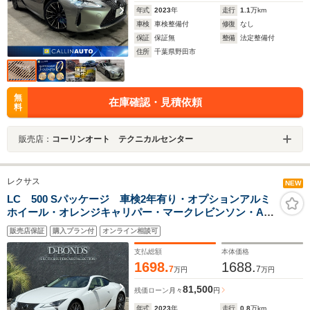
年式
2023
年
走行
1.1
万km
車検
車検整備付
修復
なし
保証
保証無
整備
法定整備付
住所
千葉県野田市
無
在庫確認・見積依頼
料
販売店：
コーリンオート テクニカルセンター
レクサス
NEW
LC 500 Sパッケージ 車検2年有り・オプションアルミ
ホイール・オレンジキャリパー・マークレビンソン・AT
オイルクーラー・ヘッドアップディスプレイ・ブルー&ホ
販売店保証
購入プラン付
オンライン相談可
ワイトインテリア・保証令和10年11月まで有り・ワンオ
ーナー・禁煙車
支払総額
本体価格
1698.
1688.
7
7
万円
万円
81,500
残価ローン
月々
円
年式
2023
年
走行
0.8
万km