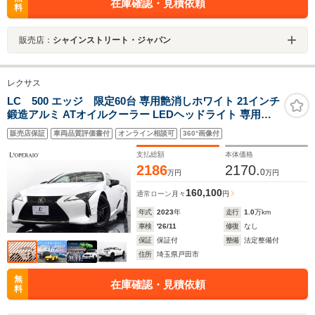
在庫確認・見積依頼
料
販売店：
シャインストリート・ジャパン
レクサス
LC 500 エッジ 限定60台 専用艶消しホワイト 21インチ
鍛造アルミ ATオイルクーラー LEDヘッドライト 専用カ
ーボンドアシル アルカンターラセンターコンソールボッ
販売店保証
車両品質評価書付
オンライン相談可
360°画像付
クス ヘッドアップディスプレイ
支払総額
本体価格
2186
2170.
0
万円
万円
160,100
通常ローン
月々
円
年式
2023
年
走行
1.0
万km
車検
'26/11
修復
なし
保証
保証付
整備
法定整備付
住所
埼玉県戸田市
無
在庫確認・見積依頼
料