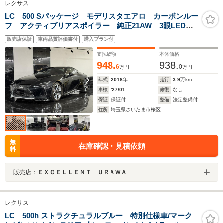
レクサス
LC 500 Sパッケージ モデリスタエアロ カーボンルー
フ アクティブリアスポイラー 純正21AW 3眼LEDヘ
ッドライト HUD ダークローズ内装 ハーフレザー
販売店保証
車両品質評価書付
購入プラン付
シートヒーター/クーラー 純正ナビ TV Bカメラ
ETC
支払総額
本体価格
948.
938.
6
0
万円
万円
年式
2018
年
走行
3.9
万km
車検
'27/01
修復
なし
保証
保証付
整備
法定整備付
住所
埼玉県さいたま市桜区
無
在庫確認・見積依頼
料
販売店：
ＥＸＣＥＬＬＥＮＴ ＵＲＡＷＡ
レクサス
LC 500h ストラクチュラルブルー 特別仕様車/マーク