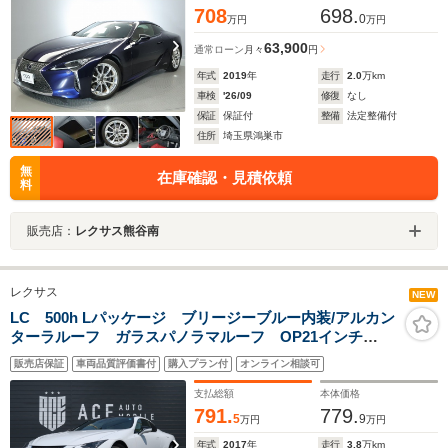
708
698.
0
万円
万円
63,900
通常ローン
月々
円
年式
2019
年
走行
2.0
万km
車検
'26/09
修復
なし
保証
保証付
整備
法定整備付
住所
埼玉県鴻巣市
無
在庫確認・見積依頼
料
販売店：
レクサス熊谷南
レクサス
NEW
LC 500h Lパッケージ ブリージーブルー内装/アルカン
ターラルーフ ガラスパノラマルーフ OP21インチ
AW カラーヘッドアップディスプレイ ベンチレーショ
販売店保証
車両品質評価書付
購入プラン付
オンライン相談可
ン シートヒーター ステアリングヒーター ナビ バ
ックカメラ
支払総額
本体価格
791.
779.
5
9
万円
万円
年式
2017
年
走行
3.8
万km