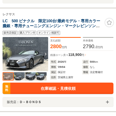
レクサス
LC 500 ピナクル 限定100台!最終モデル・専用カラー
朧銀・専用チューニングエンジン・マークレビンソン・
カーボンウイング・ナビ・地デジ・ワイヤレスカープレ
販売店保証
購入プラン付
オンライン相談可
イ・TVキャンセラー・ヘッドアップディスプレイ・ワン
オーナー・禁煙車
支払総額
本体価格
2800
2790.
0
万円
万円
118,900
残価ローン
月々
円
年式
2026
年
走行
500
km
車検
'29/04
修復
なし
保証
保証付
整備
法定整備付
住所
茨城県土浦市
無
在庫確認・見積依頼
料
販売店：
Ｄ－ＢＯＮＤＳ