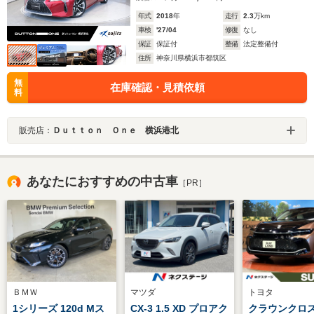
年式
2018
年
走行
2.3
万km
車検
'27/04
修復
なし
保証
保証付
整備
法定整備付
住所
神奈川県横浜市都筑区
無
在庫確認・見積依頼
料
販売店：
Ｄｕｔｔｏｎ Ｏｎｅ 横浜港北
あなたにおすすめの中古車
［PR］
ＢＭＷ
マツダ
トヨタ
1シリーズ 120d Mス
CX-3 1.5 XD プロアク
クラウンクロ