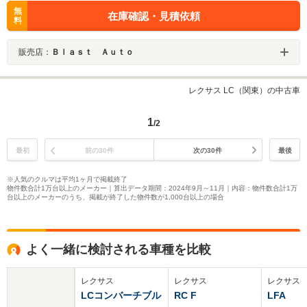
無
在庫確認・見積依頼
料
販売店：
Ｂｌａｓｔ Ａｕｔｏ
レクサス LC（関東）の中古車
1
/2
最初
前の30件
次の30件
最後
※人気のクルマは平均1ヶ月で掲載終了
物件数合計1万台以上のメーカー｜算出データ期間：2024年9月～11月｜内容：物件数合計1万
台以上のメーカーのうち、掲載が終了した物件数が1,000台以上の場合
よく一緒に検討される車種を比較
レクサス
レクサス
レクサス
LCコンバーチブル
RC F
LFA