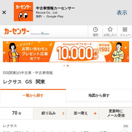
中古車情報カーセンサー
表示
Recruit Co., Ltd.
無料 － Google Play
履歴
お気に入り
メニュー
GS(関東)の中古車・中古車情報
レクサス GS 関東
一覧から探す
地図から探す
更新時に
70
絞り込み
並べ替え
台
メール受信
レクサス
PR