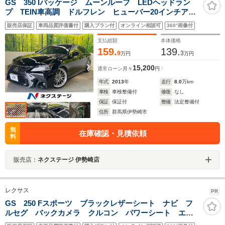
GS 350 Iパッケージ ムーンルーフ LEDヘッドラン
プ TEIN車高調 ドルフレン ヒューバー20インチアル
ミホイール 後期ルック 前席ベンチレーション付シー
販売店保証
車両品質評価書付
購入プラン付
オンライン相談可
360°画像付
トヒーター ブラック革シート クルーズコントロール
支払総額
本体価格
159.
139.
9
3
万円
万円
15,200
通常ローン
月々
円
年式
2013
年
走行
8.0
万km
車検
車検整備付
修復
なし
保証
保証付
整備
法定整備付
住所
群馬県伊勢崎市
無
在庫確認・見積依頼
料
販売店：
ネクステージ 伊勢崎店
レクサス
PR
GS 250 Fスポーツ ブラックレザーシート ナビ フ
ルセグ バックカメラ クルコン パワーシート エア
シート シートヒーター パワーシート ドラレコ パ