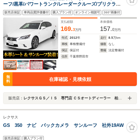
ーフ/黒革/パワートランク/レーダークルーズ/プリクラッ
シュ/クリアランスソナー/HUD/エアシート/シートヒータ
販売店保証
車両品質評価書付
購入プラン付
オンライン相談可
360°画像付
ー/シートメモリー/LEDヘッドライト/HDDマルチナ
ビ/Bluetooth/フルセグ
支払総額
本体価格
169.
157.
3
0
万円
万円
年式
2012
年
走行
8.5
万km
車検
車検整備付
修復
なし
保証
保証付
整備
法定整備付
住所
千葉県野田市
無
在庫確認・見積依頼
料
販売店：
レクサスＧＳ／ＩＳ 専門店 ＣＳオートディーラー 柏インター店 中古車専門店
レクサス
GS 350 ナビ バックカメラ サンルーフ 社外19AW
販売店保証
購入プラン付