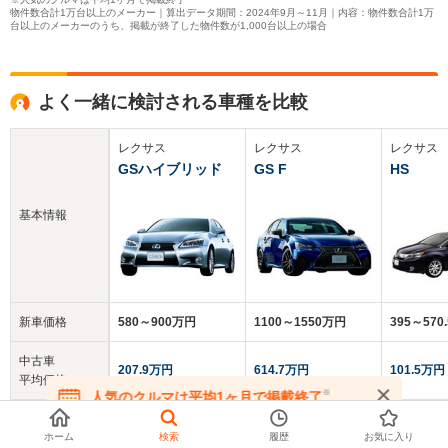
物件数合計1万台以上のメーカー｜算出データ期間：2024年9月～11月｜内容：物件数合計1万
台以上のメーカーのうち、掲載が終了した物件数が1,000台以上の場合
よく一緒に検討される車種を比較
レクサス
レクサス
レクサス
GSハイブリッド
GS F
HS
基本情報
新車価格
580～900万円
1100～1550万円
395～570
中古車
207.9万円
614.7万円
101.5万円
平均価格
※
人気のクルマは平均1ヶ月で掲載終了
在庫が無くなる前にお問い合わせください
クチコミ
4.3
4.8
3.9
総合評価
ホーム
検索
履歴
お気に入り