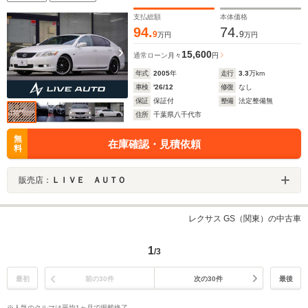
支払総額
本体価格
94.
74.
9
9
万円
万円
15,600
通常ローン
月々
円
年式
2005
年
走行
3.3
万km
車検
'26/12
修復
なし
保証
保証付
整備
法定整備無
住所
千葉県八千代市
無
在庫確認・見積依頼
料
販売店：
ＬＩＶＥ ＡＵＴＯ
レクサス GS（関東）の中古車
1
/3
最初
前の30件
次の30件
最後
※人気のクルマは平均1ヶ月で掲載終了