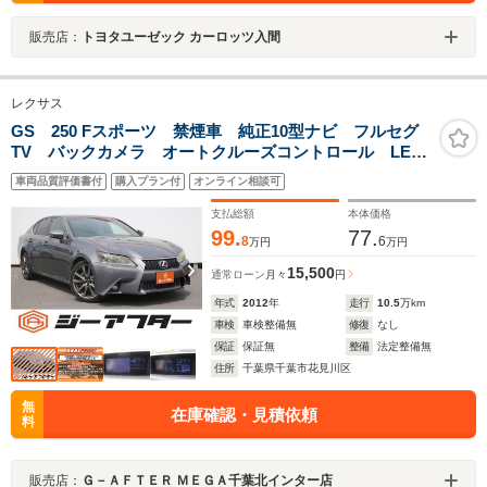
販売店：
トヨタユーゼック カーロッツ入間
レクサス
GS 250 Fスポーツ 禁煙車 純正10型ナビ フルセグ
TV バックカメラ オートクルーズコントロール LED
ヘッドライト ETC シートヒーター 電動リアゲー
車両品質評価書付
購入プラン付
オンライン相談可
ト 純正19インチAW 電動格納式ドアミラー シートエ
アコン
支払総額
本体価格
99.
77.
8
6
万円
万円
15,500
通常ローン
月々
円
年式
2012
年
走行
10.5
万km
車検
車検整備無
修復
なし
保証
保証無
整備
法定整備無
住所
千葉県千葉市花見川区
無
在庫確認・見積依頼
料
販売店：
Ｇ－ＡＦＴＥＲ ＭＥＧＡ千葉北インター店