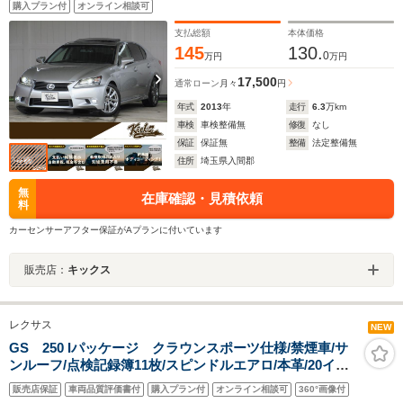
購入プラン付
オンライン相談可
ランクスル/純18AW/HIDオートライト/フォグ
支払総額
本体価格
145
130.
0
万円
万円
17,500
通常ローン
月々
円
年式
2013
年
走行
6.3
万km
車検
車検整備無
修復
なし
保証
保証無
整備
法定整備無
住所
埼玉県入間郡
無
在庫確認・見積依頼
料
カーセンサーアフター保証がAプランに付いています
販売店：
キックス
レクサス
NEW
GS 250 Iパッケージ クラウンスポーツ仕様/禁煙車/サ
ンルーフ/点検記録簿11枚/スピンドルエアロ/本革/20イン
チアルミ&新品タイヤ/ダウンサス/LEDヘッドライト/クル
販売店保証
車両品質評価書付
購入プラン付
オンライン相談可
360°画像付
ーズコントロール/Bluetooth/冷暖房シート/シートメモリ