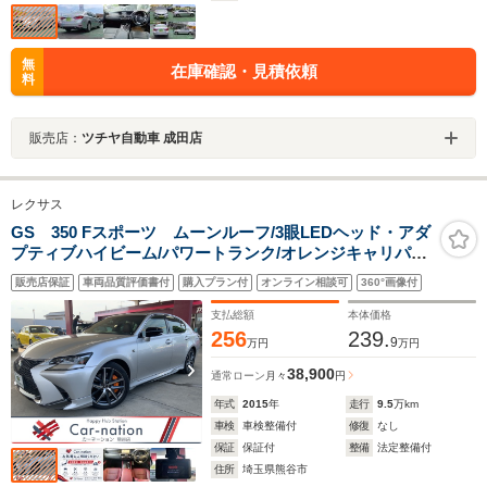
無
在庫確認・見積依頼
料
販売店：
ツチヤ自動車 成田店
レクサス
GS 350 Fスポーツ ムーンルーフ/3眼LEDヘッド・アダ
プティブハイビーム/パワートランク/オレンジキャリパー/
赤革シート/セーフティシステムプラス/前席パワーシー
販売店保証
車両品質評価書付
購入プラン付
オンライン相談可
360°画像付
ト・シートヒーター/純正SDナビ/ビルトインETC2.0/ドラ
レコ
支払総額
本体価格
256
239.
9
万円
万円
38,900
通常ローン
月々
円
年式
2015
年
走行
9.5
万km
車検
車検整備付
修復
なし
保証
保証付
整備
法定整備付
住所
埼玉県熊谷市