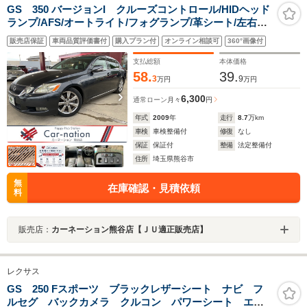
GS 350 バージョンI クルーズコントロール/HIDヘッド
ランプ/AFS/オートライト/フォグランプ/革シート/左右独
立AAC/前席パワーシート・シートヒーター/木製・革コン
販売店保証
車両品質評価書付
購入プラン付
オンライン相談可
360°画像付
ビステアリング/純正HDDナビ/バックカメラ
支払総額
本体価格
58.
39.
3
9
万円
万円
6,300
通常ローン
月々
円
年式
2009
年
走行
8.7
万km
車検
車検整備付
修復
なし
保証
保証付
整備
法定整備付
住所
埼玉県熊谷市
無
在庫確認・見積依頼
料
販売店：
カーネーション熊谷店【ＪＵ適正販売店】
レクサス
GS 250 Fスポーツ ブラックレザーシート ナビ フ
ルセグ バックカメラ クルコン パワーシート エア