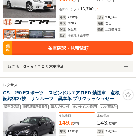
万円
万円
16,700
通常ローン
月々
円
年式
2012
年
走行
9.6
万km
車検
'27/12
修復
なし
保証
保証無
整備
法定整備無
住所
千葉県木更津市
無
在庫確認・見積依頼
料
販売店：
Ｇ－ＡＦＴＥＲ 木更津店
レクサス
GS 250 Fスポーツ スピンドルエアロED 禁煙車 点検
記録簿27枚 サンルーフ 黒本革 プリクラッシュセーフ
ティ レーダークルーズ LEDヘッドライト エアシー
販売店保証
車両品質評価書付
購入プラン付
オンライン相談可
360°画像付
ト タイヤ8ミリ クリアランスソナー レギュラーガソ
リン
支払総額
本体価格
149.
143.
3
0
万円
万円
年式
2012
年
走行
9.4
万km