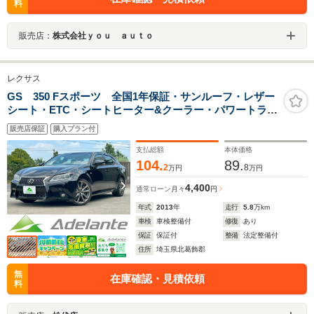
料
販売店：
株式会社ｙｏｕ ａｕｔｏ
レクサス
GS 350 Fスポーツ 全国1年保証・サンルーフ・レザー
シート・ETC・シートヒーター&クーラー・パワートラン
ク・純正19インチAW・フォグランプ・サイドバイザー・
販売店保証
購入プラン付
シートメモリー・地デジTV・バックカメラ・ユーザー買
取車・クリソナ
支払総額
本体価格
104.
89.
2
8
万円
万円
4,400
通常ローン
月々
円
年式
2013
年
走行
5.8
万km
車検
車検整備付
修復
あり
保証
保証付
整備
法定整備付
住所
埼玉県北葛飾郡
無
在庫確認・見積依頼
料