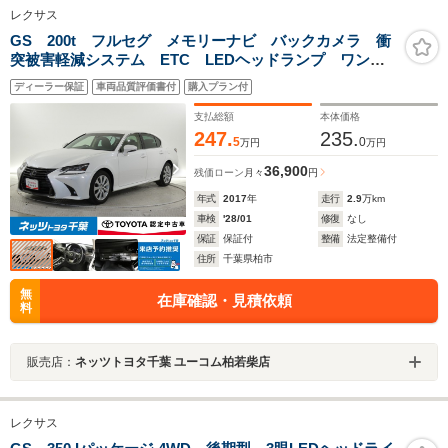
レクサス
GS 200t フルセグ メモリーナビ バックカメラ 衝
突被害軽減システム ETC LEDヘッドランプ ワンオ
ーナー DVD再生 ミュージックプレイヤー接続可 記
ディーラー保証
車両品質評価書付
購入プラン付
録簿 安全装備 オートクルーズコントロール 電動シ
ート
支払総額
本体価格
247.
235.
5
0
万円
万円
36,900
残価ローン
月々
円
年式
2017
年
走行
2.9
万km
車検
'28/01
修復
なし
保証
保証付
整備
法定整備付
住所
千葉県柏市
無
在庫確認・見積依頼
料
販売店：
ネッツトヨタ千葉 ユーコム柏若柴店
レクサス