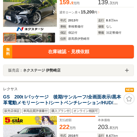
159.
139.
9
3
万円
万円
15,200
通常ローン
月々
円
年式
2013
年
走行
8.0
万km
車検
車検整備付
修復
なし
保証
保証付
整備
法定整備付
住所
群馬県伊勢崎市
無
在庫確認・見積依頼
料
販売店：
ネクステージ 伊勢崎店
レクサス
NEW
GS 200t Iパッケージ 後期/サンルーフ/全画面表示/黒本
革電動メモリーシート/シートベンチレーション/HUD/レ
クサスセーフティシステム+/レーダークルコン/クリアラ
販売店保証
車両品質評価書付
購入プラン付
オンライン相談可
ンスソナー/パワートランク/純正ナビ/バックカメラ
支払総額
本体価格
222
203.
8
万円
万円
年式
2016
年
走行
8.4
万km