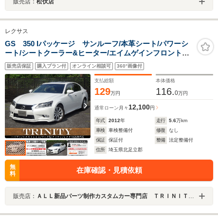
販売店：
松伏店
レクサス
GS 350 Iパッケージ サンルーフ/本革シート/パワーシ
ート/シートクーラー&ヒーター/エイムゲインフロントス
ポイラー/クルーズコントロール/ビルトインETC/純正ナビ
販売店保証
購入プラン付
オンライン相談可
360°画像付
TV&バックカメラ/Bluetoothオーディオ
支払総額
本体価格
129
116.
0
万円
万円
12,100
通常ローン
月々
円
年式
2012
年
走行
5.6
万km
車検
車検整備付
修復
なし
保証
保証付
整備
法定整備付
住所
埼玉県北足立郡
無
在庫確認・見積依頼
料
販売店：
ＡＬＬ新品パーツ制作カスタムカー専門店 ＴＲＩＮＩＴＹ埼玉店 ハリアー／エクストレイル／マークＸ／クラウン／カムリ専門店