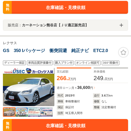
無
在庫確認・見積依頼
料
販売店：
カーネーション熊谷店【ＪＵ適正販売店】
レクサス
GS 350 Iパッケージ 衝突回避 純正ナビ ETC2.0
ディーラー保証
車両品質評価書付
購入プラン付
オンライン相談可
360°画像付
支払総額
本体価格
266.
249.
2
0
万円
万円
36,600
通常ローン
月々
円
年式
2015
年
走行
3.6
万km
車検
車検整備付
修復
なし
保証
保証付
整備
法定整備付
住所
埼玉県入間市
無
在庫確認・見積依頼
料