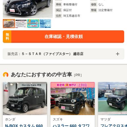
車検
車検整備付
修復
なし
保証
保証付
整備
法定整備付
住所
埼玉県越谷市
無
在庫確認・見積依頼
料
販売店：
５－ＳＴＡＲ（ファイブスター） 越谷店
あなたにおすすめの中古車
［PR］
ホンダ
スズキ
マツダ
N-BOX カスタム 660
ハスラー 660 タフワ
フレアクロス