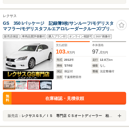
レクサス
GS 350 Iパッケージ 記録簿9枚/サンルーフ/モデリスタ
マフラー/モデリスタフルエアロ/レーダークルーズ/プリク
ラッシュ/クリアランスソナー/純正18インチAW/HUD/踏
販売店保証
車両品質評価書付
購入プラン付
オンライン相談可
360°画像付
み間違い防止/電動シート/冷暖房シート/3眼LEDヘッドラ
イト
支払総額
本体価格
103.
97.
9
0
万円
万円
年式
2012
年
走行
12.0
万km
車検
'27/02
修復
なし
保証
保証付
整備
法定整備付
住所
千葉県野田市
無
在庫確認・見積依頼
料
販売店：
レクサスＧＳ／ＩＳ 専門店 ＣＳオートディーラー 柏インター店 中古車専門店