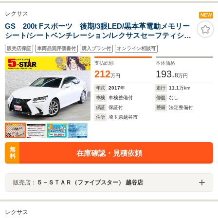
レクサス
NEW
GS 200t Fスポーツ 後期/3眼LED/黒本革電動メモリー
シート/シートベンチレーション/レクサスセーフティシス
テム+/レーダークルコン/レーンアシスト/クリアランスソ
販売店保証
車両品質評価書付
購入プラン付
オンライン相談可
ナー/12.3インチワイドナビ/バックカメラ/純正AW
支払総額
本体価格
212
193.
8
万円
万円
年式
2017
年
走行
11.1
万km
車検
車検整備付
修復
なし
保証
保証付
整備
法定整備付
住所
埼玉県越谷市
無
在庫確認・見積依頼
料
販売店：
５－ＳＴＡＲ（ファイブスター） 越谷店
レクサス