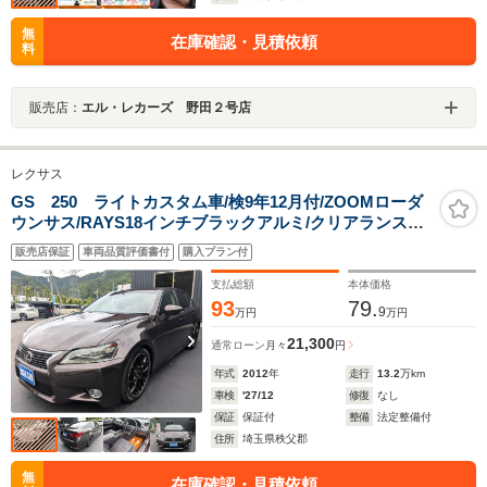
無
在庫確認・見積依頼
料
販売店：
エル・レカーズ 野田２号店
レクサス
GS 250 ライトカスタム車/検9年12月付/ZOOMローダ
ウンサス/RAYS18インチブラックアルミ/クリアランスソ
ナー/パドルシフト/ステアリモコン/スマートキー/オート
販売店保証
車両品質評価書付
購入プラン付
クルーズ/LEDヘッドライトLEDフォグ/地デジDVD
支払総額
本体価格
93
79.
9
万円
万円
21,300
通常ローン
月々
円
年式
2012
年
走行
13.2
万km
車検
'27/12
修復
なし
保証
保証付
整備
法定整備付
住所
埼玉県秩父郡
無
在庫確認・見積依頼