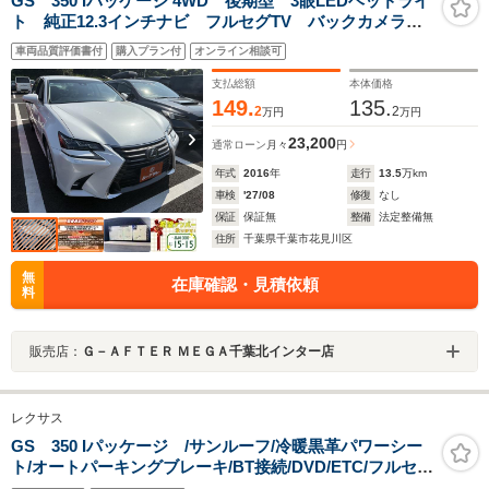
GS 350 Iパッケージ 4WD 後期型 3眼LEDヘッドライ
ト 純正12.3インチナビ フルセグTV バックカメラ
黒革シート シートヒーター パワーシート 電動サン
車両品質評価書付
購入プラン付
オンライン相談可
シェード レーダークルーズコントロール ETC2.0
支払総額
本体価格
149.
135.
2
2
万円
万円
23,200
通常ローン
月々
円
年式
2016
年
走行
13.5
万km
車検
'27/08
修復
なし
保証
保証無
整備
法定整備無
住所
千葉県千葉市花見川区
無
在庫確認・見積依頼
料
販売店：
Ｇ－ＡＦＴＥＲ ＭＥＧＡ千葉北インター店
レクサス
GS 350 Iパッケージ /サンルーフ/冷暖黒革パワーシー
ト/オートパーキングブレーキ/BT接続/DVD/ETC/フルセグ
TV/バックカメラ/DSRC/純正18AW/スマキ×2/カードキ/ト