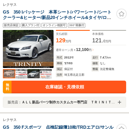
レクサス
GS 350 Iパッケージ 本革シート/パワーシート/シート
クーラー&ヒーター/新品20インチホイール&タイヤ/ロー
ダウン/クリアランスソナー/ビルトインETC/純正ナビTV&
販売店保証
購入プラン付
オンライン相談可
360°画像付
バックカメラ/Bluetoothオーディオ
支払総額
本体価格
129
121.
0
万円
万円
12,100
通常ローン
月々
円
年式
2012
年
走行
7.4
万km
車検
'27/03
修復
なし
保証
保証付
整備
法定整備無
住所
埼玉県北足立郡
無
在庫確認・見積依頼
料
販売店：
ＡＬＬ新品パーツ制作カスタムカー専門店 ＴＲＩＮＩＴＹ埼玉店 ハリアー／エクストレイル／マークＸ／クラウン／カムリ専門店
レクサス
GS 350 Fスポーツ 点検記録簿10枚/TRDエアロ/サンル