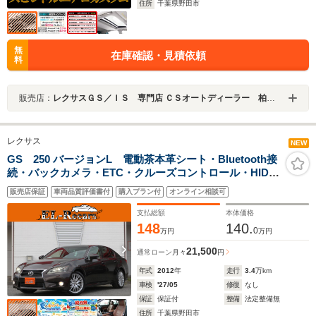
住所
千葉県野田市
無
在庫確認・見積依頼
料
販売店：
レクサスＧＳ／ＩＳ 専門店 ＣＳオートディーラー 柏インター店 中古車専門店
レクサス
NEW
GS 250 バージョンL 電動茶本革シート・Bluetooth接
続・バックカメラ・ETC・クルーズコントロール・HIDヘ
ッドライト・プッシュスタート・スマートキー・HDDナ
販売店保証
車両品質評価書付
購入プラン付
オンライン相談可
ビ・フルセグ・USB入力・ウッドコンビハンドル・純正
18inAW
支払総額
本体価格
148
140.
0
万円
万円
21,500
通常ローン
月々
円
年式
2012
年
走行
3.4
万km
車検
'27/05
修復
なし
保証
保証付
整備
法定整備無
住所
千葉県野田市