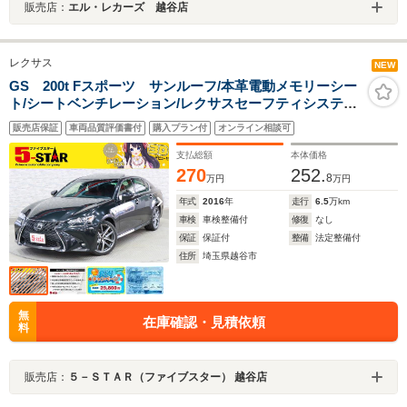
販売店：
エル・レカーズ 越谷店
レクサス
NEW
GS 200t Fスポーツ サンルーフ/本革電動メモリーシー
ト/シートベンチレーション/レクサスセーフティシステム
+/レーダークルコン/レーンアシスト/オートマチックハイ
販売店保証
車両品質評価書付
購入プラン付
オンライン相談可
ビーム/ステアリングヒーター/純正ナビ/バックカメラ
支払総額
本体価格
270
252.
8
万円
万円
年式
2016
年
走行
6.5
万km
車検
車検整備付
修復
なし
保証
保証付
整備
法定整備付
住所
埼玉県越谷市
無
在庫確認・見積依頼
料
販売店：
５－ＳＴＡＲ（ファイブスター） 越谷店