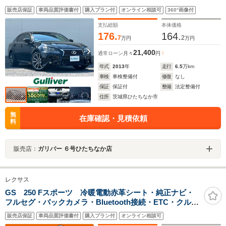
シート シートヒーター パワーシート ドラレコ パ
販売店保証
車両品質評価書付
購入プラン付
オンライン相談可
360°画像付
ドルシフト スマートキー 19インチAW LEDライト
オートライト
支払総額
本体価格
176.
164.
7
2
万円
万円
21,400
通常ローン
月々
円
年式
2013
年
走行
6.5
万km
車検
車検整備付
修復
なし
保証
保証付
整備
法定整備付
住所
茨城県ひたちなか市
無
在庫確認・見積依頼
料
販売店：
ガリバー ６号ひたちなか店
レクサス
GS 250 Fスポーツ 冷暖電動赤革シート・純正ナビ・
フルセグ・バックカメラ・Bluetooth接続・ETC・クルコ
ン・パドルシフト・スマートキー・プッシュスタート・
販売店保証
車両品質評価書付
購入プラン付
オンライン相談可
LEDヘッドライト・フォグランプ・純正19インチAW・電