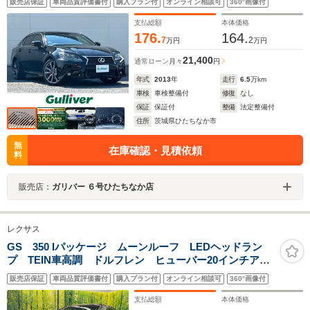
販売店保証
車両品質評価書付
購入プラン付
オンライン相談可
360°画像付
ドルシフト スマートキー 19インチAW LEDライト
オートライト
支払総額
本体価格
176.
164.
7
2
万円
万円
21,400
通常ローン
月々
円
年式
2013
年
走行
6.5
万km
車検
車検整備付
修復
なし
保証
保証付
整備
法定整備付
住所
茨城県ひたちなか市
無
在庫確認・見積依頼
料
販売店：
ガリバー ６号ひたちなか店
レクサス
GS 350 Iパッケージ ムーンルーフ LEDヘッドラン
プ TEIN車高調 ドルフレン ヒューバー20インチアル
ミホイール 後期ルック 前席ベンチレーション付シー
販売店保証
車両品質評価書付
購入プラン付
オンライン相談可
360°画像付
トヒーター ブラック革シート クルーズコントロール
支払総額
本体価格