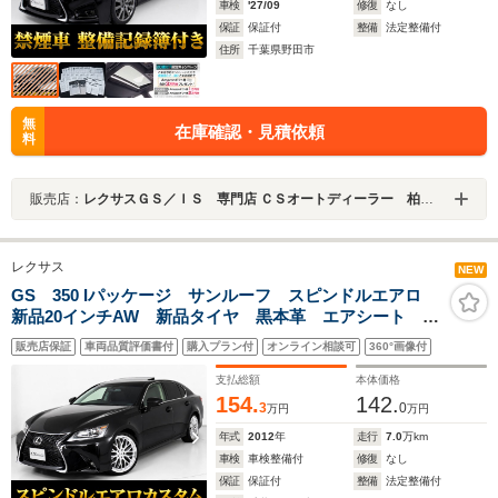
車検
'27/09
修復
なし
保証
保証付
整備
法定整備付
住所
千葉県野田市
無
在庫確認・見積依頼
料
販売店：
レクサスＧＳ／ＩＳ 専門店 ＣＳオートディーラー 柏インター店 中古車専門店
レクサス
NEW
GS 350 Iパッケージ サンルーフ スピンドルエアロ
新品20インチAW 新品タイヤ 黒本革 エアシート シ
ートヒーター シートメモリー パワーシート HIDライ
販売店保証
車両品質評価書付
購入プラン付
オンライン相談可
360°画像付
ト オートクルーズ リアシェード HDDマルチナビ
Bluetooth フルセグ
支払総額
本体価格
154.
142.
3
0
万円
万円
年式
2012
年
走行
7.0
万km
車検
車検整備付
修復
なし
保証
保証付
整備
法定整備付