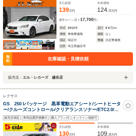
動リアサンシェード
支払総額
本体価格
139
124.
0
万円
万円
17,700
通常ローン
月々
円
年式
2012
年
走行
9.6
万km
車検
車検整備無
修復
なし
保証
保証付
整備
法定整備無
住所
埼玉県越谷市
無
在庫確認・見積依頼
料
販売店：
エル・レカーズ 越谷店
レクサス
GS 250 Iパッケージ 黒革電動エアシート/シートヒータ
ー/クルーズコントロール/クリアランスソナー/ETC2.0/パ
ドルシフト/純正ナビ/地デジ/Bluetooth/バックカメ
販売店保証
車両品質評価書付
購入プラン付
オンライン相談可
ラ/LEDオートライト/純正18AW
支払総額
本体価格
130
109.
8
万円
万円