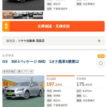
保証
保証付
整備
法定整備付
住所
千葉県茂原市
無
在庫確認・見積依頼
料
販売店：
ツチヤ自動車 茂原店
レクサス
NEW
GS 350 Iパッケージ 4WD 1オナ黒革S禁煙12
販売店保証
購入プラン付
支払総額
本体価格
197.
175.
3
8
万円
万円
年式
2014
年
走行
4.2
万km
車検
'27/03
修復
なし
保証
保証付
整備
法定整備付
住所
千葉県成田市