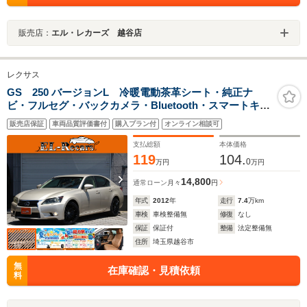
販売店：
エル・レカーズ 越谷店
レクサス
GS 250 バージョンL 冷暖電動茶革シート・純正ナ
ビ・フルセグ・バックカメラ・Bluetooth・スマートキ
ー・プッシュスタート・ETC・クルコン・パドルシフ
販売店保証
車両品質評価書付
購入プラン付
オンライン相談可
ト・LEDヘッドライト・フォグ・純正18AW・ステアリン
グヒーター・オートハイビーム
支払総額
本体価格
119
104.
0
万円
万円
14,800
通常ローン
月々
円
年式
2012
年
走行
7.4
万km
車検
車検整備無
修復
なし
保証
保証付
整備
法定整備無
住所
埼玉県越谷市
無
在庫確認・見積依頼
料