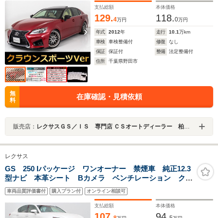
ーリアシェード
支払総額
本体価格
129.
118.
4
0
万円
万円
年式
2012
年
走行
10.1
万km
車検
車検整備付
修復
なし
保証
保証付
整備
法定整備付
住所
千葉県野田市
無
在庫確認・見積依頼
料
販売店：
レクサスＧＳ／ＩＳ 専門店 ＣＳオートディーラー 柏インター店 中古車専門店
レクサス
GS 250 Iパッケージ ワンオーナー 禁煙車 純正12.3
型ナビ 本革シート Bカメラ ベンチレーション クル
コン ETC クリアランスソナー 電動格納式ミラー
車両品質評価書付
購入プラン付
オンライン相談可
純正18インチアルミホイール
支払総額
本体価格
107.
94.
8
5