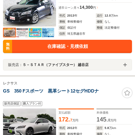
14,300
通常ローン
月々
円
年式
2013
年
走行
12.0
万km
車検
車検整備付
修復
なし
保証
保証付
整備
法定整備付
住所
埼玉県越谷市
無
在庫確認・見積依頼
料
販売店：
５－ＳＴＡＲ（ファイブスター） 越谷店
レクサス
GS 350 Fスポーツ 黒革シート12セグHDDナ
販売店保証
購入プラン付
支払総額
本体価格
172.
145.
7
8
万円
万円
年式
2012
年
走行
5.8
万km
車検
車検整備付
修復
なし