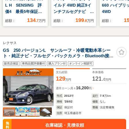
L H SENSING 評
イルド 4WD 純正9イ
660 ハイブリ
価4 最長5年保証
ンチフルセグナビ 全
4WD
ワンオ-ナ- ナビ
方位モニター ルーフ
134
199
1
総額：
.7
万円
総額：
.8
万円
総額：
TV Rカメラ CD録
レール 安全装置 シ
音 BTオ-ディオ
ートヒーター
DVD ドラレコ シ-
レクサス
トヒ-タ- ETC LED
ライト VSA アル
GS 250 バージョンL サンルーフ・冷暖電動本革シー
ト・純正ナビ・フルセグ・バックカメラ・Bluetooth接
ミ スマ-トキ- スペ
続・スマートキー・プッシュスタート・パドルシフト・
アキ- AAC
販売店保証
車両品質評価書付
購入プラン付
オンライン相談可
ETC・クルーズコントロール・LEDヘッドライト・フォ
グランプ・社外18AW
支払総額
本体価格
129
121.
0
万円
万円
16,200
通常ローン
月々
円
年式
2012
年
走行
7.9
万km
車検
'28/02
修復
なし
保証
保証付
整備
法定整備無
住所
埼玉県越谷市
無
在庫確認・見積依頼
料