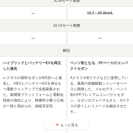
JC08モード燃費
---
16.3～20.4km/L
10.15モード燃費
---
---
解説
ハイブリッドとバッテリーEVを両立
ベンツ初となる、FFベースのコンパ
した進化
クトセダン
レクサスの基幹セダンが8代目へと進
AクラスやBクラスなどに使用してい
化し、HEVとバッテリーEVを併せも
る、最新の前輪駆動シャシーをベー
つ電動ラインアップで全面刷新され
スに開発した、メルセデス・ベンツ
た。新開発プラットフォームと電動化
初のFFプレミアムコンパクトセダ
技術の強化により、静粛性や乗り心地
ン。セダンのフォーマルさと、Aクラ
が一段と高められ、操縦安定性…
スの若々しいイメージを融合させた
モ…
もっと見る