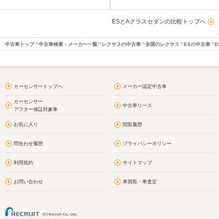
ESとAクラスセダンの比較トップへ
中古車トップ
中古車検索：メーカー一覧
レクサスの中古車
全国のレクサス
ESの中古車
E
カーセンサートップへ
メーカー認定中古車
カーセンサー
中古車リース
アフター保証対象車
お気に入り
閲覧履歴
問合わせ履歴
プライバシーポリシー
利用規約
サイトマップ
お問い合わせ
車買取・車査定