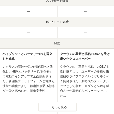
JC08モード燃費
---
---
10.15モード燃費
---
---
解説
ハイブリッドとバッテリーEVを両立
クラウンの革新と挑戦のDNAを受け
した進化
継いだクロスオーバー
レクサスの基幹セダンが8代目へと進
クラウンの「革新と挑戦」のDNAを
化し、HEVとバッテリーEVを併せも
受け継ぎつつ、ユーザーの多様な価
つ電動ラインアップで全面刷新され
値観やライフスタイルに寄り添うべ
た。新開発プラットフォームと電動化
く開発された、新時代のフラッグシ
技術の強化により、静粛性や乗り心地
ップとして刷新。セダンとSUVを融
が一段と高められ、操縦安定性…
合させた革新的なパッケージで、こ
れ…
もっと見る