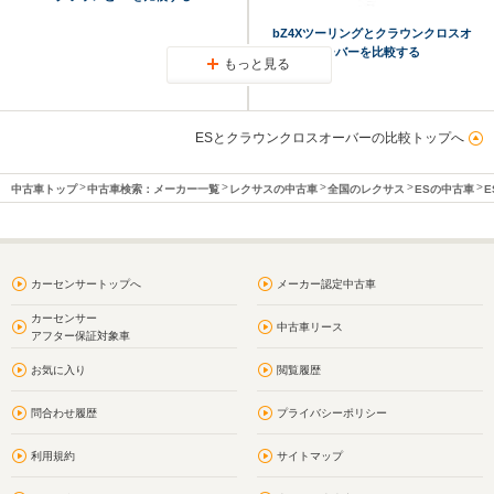
bZ4Xツーリングとクラウンクロスオ
ーバーを比較する
もっと見る
ESとクラウンクロスオーバーの比較トップへ
中古車トップ
中古車検索：メーカー一覧
レクサスの中古車
全国のレクサス
ESの中古車
E
カーセンサートップへ
メーカー認定中古車
カーセンサー
中古車リース
アフター保証対象車
お気に入り
閲覧履歴
問合わせ履歴
プライバシーポリシー
利用規約
サイトマップ