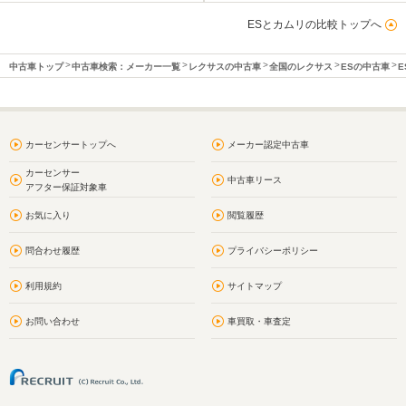
ESとカムリの比較トップへ
中古車トップ
中古車検索：メーカー一覧
レクサスの中古車
全国のレクサス
ESの中古車
E
カーセンサートップへ
メーカー認定中古車
カーセンサー
中古車リース
アフター保証対象車
お気に入り
閲覧履歴
問合わせ履歴
プライバシーポリシー
利用規約
サイトマップ
お問い合わせ
車買取・車査定