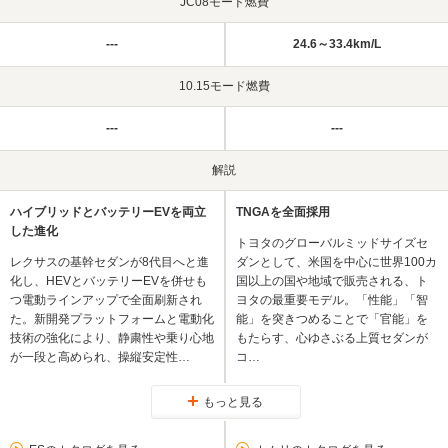
JC08モード燃費
---
24.6～33.4km/L
10.15モード燃費
---
---
解説
ハイブリッドとバッテリーEVを両立
TNGAを全面採用
した進化
トヨタのグローバルミッドサイズセ
レクサスの基幹セダンが8代目へと進
ダンとして、米国を中心に世界100カ
化し、HEVとバッテリーEVを併せも
国以上の国や地域で販売される、ト
つ電動ラインアップで全面刷新され
ヨタの最重要モデル。「性能」「智
た。新開発プラットフォームと電動化
能」を突きつめることで「官能」を
技術の強化により、静粛性や乗り心地
もたらす、心ゆさぶる上質セダンが
が一段と高められ、操縦安定性…
コ…
もっと見る